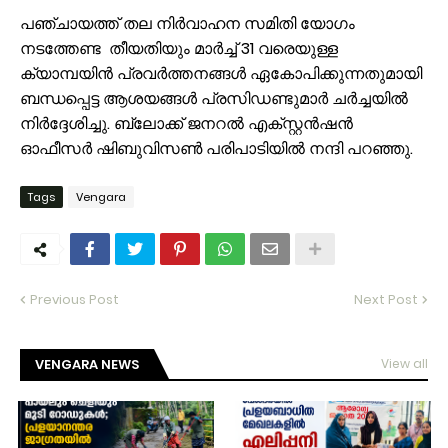
പഞ്ചായത്ത് തല നിർവാഹന സമിതി യോഗം
നടത്തേണ്ട തീയതിയും മാർച്ച് 31 വരെയുള്ള
ക്യാമ്പയിൻ പ്രവർത്തനങ്ങൾ ഏകോപിക്കുന്നതുമായി
ബന്ധപ്പെട്ട ആശയങ്ങൾ പ്രസിഡണ്ടുമാർ ചർച്ചയിൽ
നിർദ്ദേശിച്ചു. ബ്ലോക്ക് ജനറൽ എക്സ്റ്റൻഷൻ
ഓഫീസർ ഷിബുവിസൺ പരിപാടിയിൽ നന്ദി പറഞ്ഞു.
Tags
Vengara
Previous Post
Next Post
VENGARA NEWS
View all