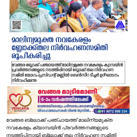
പ്രായം തടസ്സമല്ല; തിരൂരങ്ങാടി നഗരസഭയിൽ പ്ലസ് ടൂ പൂർത്തിയാക
വേങ്ങരയുടെ അഭിമാനമായി ഹിപ്നോട്ടിസ്റ്റ് മുഹമ്മദ് റിയാസ്; വേൾ
വാട്ടർ ടാങ്ക് വൃത്തിയാക്കുന്നതിനിടെ കെട്ടിടത്തിന്റെ മുകളിൽ നിന്ന് വ
ഉദ്യോഗസ്ഥ സംഘം പാണക്കാട് മണ്ണിടിച്ചിൽ ഉണ്ടായ സ്ഥലം സന്ദർശിച
ചക്രവാതച്ചുഴിയുടെ സ്വാധീനം: സംസ്ഥാനത്ത് ഓഗസ്റ്റ് 7 വരെ മഴ തുടരുമ
വിസ്ഡം യൂത്ത് വേങ്ങര സോൺ ട്രോമാകെയർ പരിശീലന ക്യാമ്പ് സംഘട
പാണക്കാട് ശിഹാബ് തങ്ങളുടെ സ്മാരകമന്ദിരം വൈകാതെ യാഥാർഥ്യമാക
എസ്. എം. സർവർ മെഗാ ക്വിസ് -മലപ്പുറം ഈസ്റ്റ് സോൺ മത്സരം സമ
കരിപ്പൂർ വിമാന ദുരന്തത്തിന് ഇന്ന് 6 വയസ്സ്; വലിയ വിമാനങ്ങളുടെ തിരി
ജോലിസ്ഥലത്ത് വെള്ളപ്പൊക്കം; അസമിൽ മരിച്ച തിരൂരങ്ങാടി സ്വദേ
പായലും ചെളിയും മൂടി റോഡുകൾ; പ്രളയാനന്തര ജാഗ്രതയിൽ വേങ്
വേങ്ങര ബ്ലോക്ക് പഞ്ചായത്ത് മാലിന്യമുക്ത
നവകേരളം ക്യാമ്പയിൻ പ്രവർത്തനങ്ങളുടെ
നടത്തിപ്പിനായി ബ്ലോക്ക് തല നിർവഹണ സമിതി