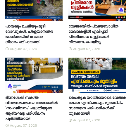
പായലും ചെളിയും മൂടി
വേങ്ങരയിൽ പ്രളയബാധിത
റോഡുകൾ; പ്രളയാനന്തര
മേഖലകളിൽ എലിപ്പനി
ജാഗ്രതയിൽ വേങ്ങര
പ്രതിരോധ ഗുളികകൾ
ഗ്രാമപഞ്ചായത്ത്
വിതരണം ചെയ്തു
August 07, 2026
August 07, 2026
ഭിന്നശേഷി സമഗ്ര
പൈതൃക യാത്രയോടെ വേങ്ങര
വിവരശേഖരണം: വേങ്ങരയിൽ
മേഖല എസ്.ജെ.എം മുഅല്ലിം
‘സഹജീവനം’ പദ്ധതിയുടെ
സമ്മേളന പരിപാടികൾക്ക്
ആദ്യഘട്ട പരിശീലനം
തുടക്കമായി
പൂർത്തിയായി
August 07, 2026
August 07, 2026