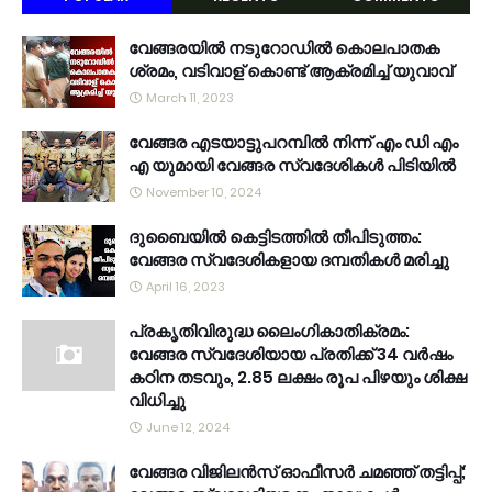
വേങ്ങരയിൽ നടുറോഡിൽ കൊലപാതക
ശ്രമം, വടിവാള് കൊണ്ട് ആക്രമിച്ച് യുവാവ്
March 11, 2023
വേങ്ങര എടയാട്ടുപറമ്പിൽ നിന്ന് എം ഡി എം
എ യുമായി വേങ്ങര സ്വദേശികൾ പിടിയിൽ
November 10, 2024
ദുബൈയിൽ കെട്ടിടത്തിൽ തീപിടുത്തം:
വേങ്ങര സ്വദേശികളായ ദമ്പതികൾ മരിച്ചു
April 16, 2023
പ്രകൃതിവിരുദ്ധ ലൈംഗികാതിക്രമം:
വേങ്ങര സ്വദേശിയായ പ്രതിക്ക് 34 വര്‍ഷം
കഠിന തടവും, 2.85 ലക്ഷം രൂപ പിഴയും ശിക്ഷ
വിധിച്ചു
June 12, 2024
വേങ്ങര വിജിലൻസ് ഓഫീസർ ചമഞ്ഞ് തട്ടിപ്പ്;