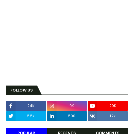
FOLLOW US
24K
9K
20K
5.5k
500
1.2k
POPULAR
RECENTS
COMMENTS