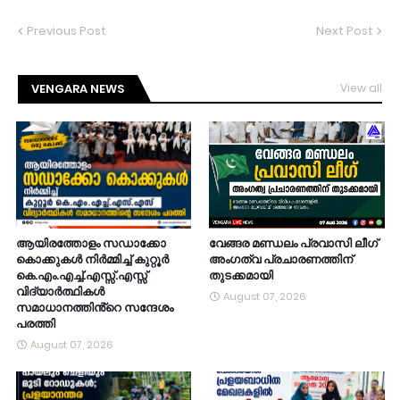
Previous Post
Next Post
VENGARA NEWS
View all
ആയിരത്തോളം സഡാക്കോ
വേങ്ങര മണ്ഡലം പ്രവാസി ലീഗ്
കൊക്കുകൾ നിർമ്മിച്ച് കുറ്റൂർ
അംഗത്വ പ്രചാരണത്തിന്
കെ.എം.എച്ച്.എസ്സ്.എസ്സ്
തുടക്കമായി
വിദ്യാർത്ഥികൾ
August 07, 2026
സമാധാനത്തിൻ്റെ സന്ദേശം
പരത്തി
August 07, 2026