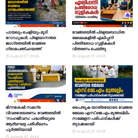
പായലും ചെളിയും മൂടി
വേങ്ങരയിൽ പ്രളയബാധിത
റോഡുകൾ; പ്രളയാനന്തര
മേഖലകളിൽ എലിപ്പനി
ജാഗ്രതയിൽ വേങ്ങര
പ്രതിരോധ ഗുളികകൾ
ഗ്രാമപഞ്ചായത്ത്
വിതരണം ചെയ്തു
August 07, 2026
August 07, 2026
ഭിന്നശേഷി സമഗ്ര
പൈതൃക യാത്രയോടെ വേങ്ങര
വിവരശേഖരണം: വേങ്ങരയിൽ
മേഖല എസ്.ജെ.എം മുഅല്ലിം
‘സഹജീവനം’ പദ്ധതിയുടെ
സമ്മേളന പരിപാടികൾക്ക്
ആദ്യഘട്ട പരിശീലനം
തുടക്കമായി
പൂർത്തിയായി
August 07, 2026
August 07, 2026