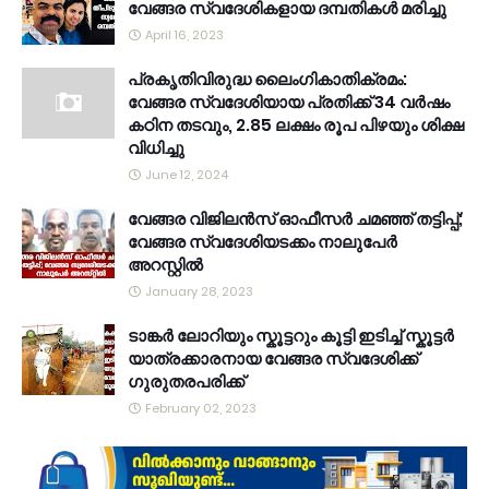
വേങ്ങര സ്വദേശികളായ ദമ്പതികൾ മരിച്ചു
April 16, 2023
പ്രകൃതിവിരുദ്ധ ലൈംഗികാതിക്രമം:
വേങ്ങര സ്വദേശിയായ പ്രതിക്ക് 34 വര്‍ഷം
കഠിന തടവും, 2.85 ലക്ഷം രൂപ പിഴയും ശിക്ഷ
വിധിച്ചു
June 12, 2024
വേങ്ങര വിജിലൻസ് ഓഫീസർ ചമഞ്ഞ് തട്ടിപ്പ്;
വേങ്ങര സ്വദേശിയടക്കം നാലുപേർ
അറസ്റ്റിൽ
January 28, 2023
ടാങ്കർ ലോറിയും സ്കൂട്ടറും കൂട്ടി ഇടിച്ച് സ്കൂട്ടർ
യാത്രക്കാരനായ വേങ്ങര സ്വദേശിക്ക്
ഗുരുതരപരിക്ക്
February 02, 2023