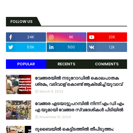
FOLLOW US
24K
9K
20K
5.5k
500
1.2k
POPULAR
RECENTS
COMMENTS
വേങ്ങരയിൽ നടുറോഡിൽ കൊലപാതക
ശ്രമം, വടിവാള് കൊണ്ട് ആക്രമിച്ച് യുവാവ്
March 11, 2023
വേങ്ങര എടയാട്ടുപറമ്പിൽ നിന്ന് എം ഡി എം
എ യുമായി വേങ്ങര സ്വദേശികൾ പിടിയിൽ
November 10, 2024
ദുബൈയിൽ കെട്ടിടത്തിൽ തീപിടുത്തം: