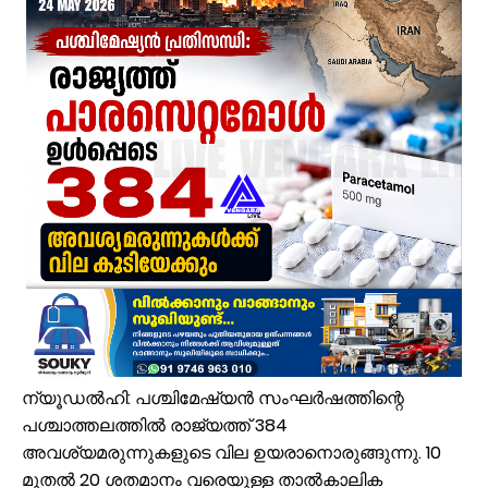
പായലും ചെളിയും മൂടി റോഡുകൾ; പ്രളയാനന്തര ജാഗ്രതയിൽ വേങ്
ക്ഷേമ പെൻഷൻ ഇനി വീടുകളിലെത്തില്ല; സഹകരണ സംഘങ്ങളെ ഒഴിവാക്കി
പാണക്കാട് എടയപ്പാലം മണ്ണിടിച്ചിൽ രക്ഷാപ്രവർത്തനം: മികച്ച സേവ
വേങ്ങരയിൽ പ്രളയബാധിത മേഖലകളിൽ എലിപ്പനി പ്രതിരോധ ഗുള
ഭിന്നശേഷി സമഗ്ര വിവരശേഖരണം: വേങ്ങരയിൽ ‘സഹജീവനം’ പദ്ധത
പൈതൃക യാത്രയോടെ വേങ്ങര മേഖല എസ്.ജെ.എം മുഅല്ലിം സമ്മേള
കൂരിയാട് വ്യാപാരി വ്യവസായി ഏകോപന സമിതിയുടെ നേതൃത്വത്
വിവരാവകാശ നിയമപ്രകാരം വിവരം സൗജന്യമായി നൽകണം; തിരൂരങ്ങ
അതിശക്തമായ മഴ തുടരും; എട്ട് ജില്ലകളിൽ റെഡ് അലർട്ട്
യു.പി.ഐ ഇടപാടുകൾ എക്കാലവും സൗജന്യമായി തുടരുമെന്ന് സർക
പാണക്കാട് എടായിപ്പാലത്തെ മണ്ണിടിച്ചിൽ പ്രദേശം മന്ത്രി പി.കെ.ബഷീ
ന്യൂഡല്‍ഹി: പശ്ചിമേഷ്യന്‍ സംഘര്‍ഷത്തിന്റെ
പശ്ചാത്തലത്തില്‍ രാജ്യത്ത് 384
അവശ്യമരുന്നുകളുടെ വില ഉയരാനൊരുങ്ങുന്നു. 10
മുതല്‍ 20 ശതമാനം വരെയുള്ള താല്‍കാലിക