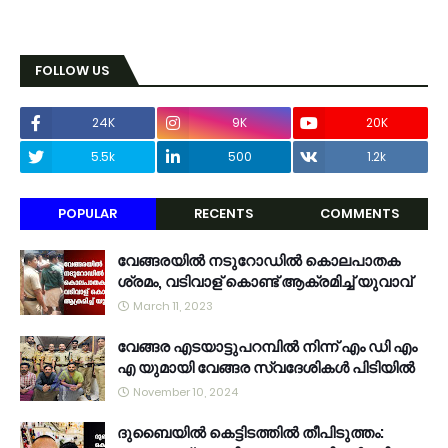
FOLLOW US
24K
9K
20K
5.5k
500
1.2k
POPULAR
RECENTS
COMMENTS
വേങ്ങരയിൽ നടുറോഡിൽ കൊലപാതക
ശ്രമം, വടിവാള് കൊണ്ട് ആക്രമിച്ച് യുവാവ്
March 11, 2023
വേങ്ങര എടയാട്ടുപറമ്പിൽ നിന്ന് എം ഡി എം
എ യുമായി വേങ്ങര സ്വദേശികൾ പിടിയിൽ
November 10, 2024
ദുബൈയിൽ കെട്ടിടത്തിൽ തീപിടുത്തം: