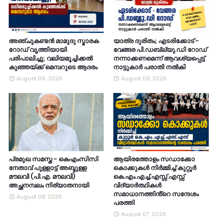
അഞ്ചുകണ്ടൻ മാമുദു സ്മാരക
യാത്ര ദുരിതം; എടരിക്കോട് -
റോഡ് വൃത്തിയായി
വേങ്ങര പി.ഡബ്ല്യു.ഡി റോഡ്
പരിപാലിച്ചു; വലിയമൂച്ചിക്കൽ
നന്നാക്കണമെന്ന് ആവശ്യപ്പെട്ട്
കുഞ്ഞയ്ക്ക് മെമ്പറുടെ ആദരം
നാട്ടുകാർ പരാതി നൽകി
August 09, 2026
August 08, 2026
പ്രമുഖ സമസ്ത - കെഎംസിസി
ആയിരത്തോളം സഡാക്കോ
നേതാവ് പുള്ളാട്ട് അബ്ദുള്ള
കൊക്കുകൾ നിർമ്മിച്ച് കുറ്റൂർ
മൗലവി (പി.എ. മൗലവി)
കെ.എം.എച്ച്.എസ്സ്.എസ്സ്
അച്ഛനമ്പലം നിര്യാതനായി
വിദ്യാർത്ഥികൾ
സമാധാനത്തിൻ്റെ സന്ദേശം
August 08, 2026
പരത്തി
August 07, 2026