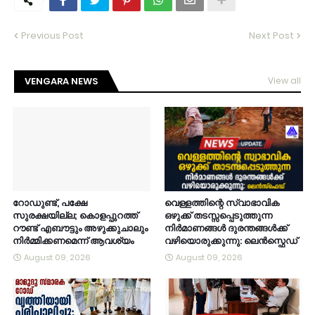
Previous Post
Next Post
VENGARA NEWS
View all
റോഡുണ്ട്, പക്ഷേ
വെള്ളത്തിന്റെ സ്വാഭാവിക
സുരക്ഷയില്ല; കൊളപ്പുറത്ത്
ഒഴുക്ക് തടസ്സപ്പെടുത്തുന്ന
റൗണ്ട് എബൗട്ടും അഴുക്കുചാലും
നിർമാണങ്ങൾ ദുരന്തങ്ങൾക്ക്
നിർമ്മിക്കണമെന്ന് ആവശ്യം
വഴിയൊരുക്കുന്നു: ലെൻസ്ഫെഡ്
August 09, 2026
August 09, 2026