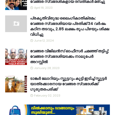
വേങ്ങര സ്വദേശികളായ ദമ്പതികൾ മരിച്ചു
April 16, 2023
പ്രകൃതിവിരുദ്ധ ലൈംഗികാതിക്രമം:
വേങ്ങര സ്വദേശിയായ പ്രതിക്ക് 34 വര്‍ഷം
കഠിന തടവും, 2.85 ലക്ഷം രൂപ പിഴയും ശിക്ഷ
വിധിച്ചു
June 12, 2024
വേങ്ങര വിജിലൻസ് ഓഫീസർ ചമഞ്ഞ് തട്ടിപ്പ്;
വേങ്ങര സ്വദേശിയടക്കം നാലുപേർ
അറസ്റ്റിൽ
January 28, 2023
ടാങ്കർ ലോറിയും സ്കൂട്ടറും കൂട്ടി ഇടിച്ച് സ്കൂട്ടർ
യാത്രക്കാരനായ വേങ്ങര സ്വദേശിക്ക്
ഗുരുതരപരിക്ക്
February 02, 2023