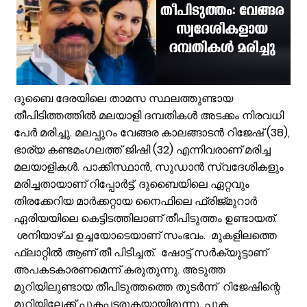
പാണക്കാട്ട് മണ്ണിടിച്ചിൽ; അനധികൃത പാറ പൊട്ടിക്കലാണ് ദുരന്തത്തിന് 
വേങ്ങര മണ്ഡലം പ്രവാസി ലീഗ് അംഗത്വ പ്രചാരണത്തിന് തുടക്കമാ
കരിപ്പൂർ വിമാന ദുരന്തത്തിന് ഇന്ന് 6 വയസ്സ്; വലിയ വിമാനങ്ങളുടെ തിരി
ജോലിസ്ഥലത്ത് വെള്ളപ്പൊക്കം; അസമിൽ മരിച്ച തിരൂരങ്ങാടി സ്വദേ
പായലും ചെളിയും മൂടി റോഡുകൾ; പ്രളയാനന്തര ജാഗ്രതയിൽ വേങ്
ദുബൈ ദേരയിലെ താമസ സ്ഥലത്തുണ്ടായ
ക്ഷേമ പെൻഷൻ ഇനി വീടുകളിലെത്തില്ല; സഹകരണ സംഘങ്ങളെ ഒഴിവാക്കി
തീപിടിത്തത്തിൽ മലയാളി ദമ്പതികൾ അടക്കം നിരവധി
പാണക്കാട് എടയപ്പാലം മണ്ണിടിച്ചിൽ രക്ഷാപ്രവർത്തനം: മികച്ച സേവ
പേർ മരിച്ചു. മലപ്പുറം വേങ്ങര കാലങ്ങാടൻ റിജേഷ് (38),
വേങ്ങരയിൽ പ്രളയബാധിത മേഖലകളിൽ എലിപ്പനി പ്രതിരോധ ഗുള
ഭാര്യ കണ്ടമംഗലത്ത് ജിഷി (32) എന്നിവരാണ് മരിച്ച
ഭിന്നശേഷി സമഗ്ര വിവരശേഖരണം: വേങ്ങരയിൽ ‘സഹജീവനം’ പദ്ധത
മലയാളികൾ. പാക്കിസ്ഥാൻ, സുഡാൻ സ്വദേശികളും
ഊരകത്ത് യൂത്ത് കോൺഗ്രസ് സ്ഥാപകദിനാചരണം; ലഹരി വിരുദ്ധ സ
മരിച്ചതായാണ് റിപ്പോർട്ട്‌. ദുബൈയിലെ ഏറ്റവും
തിരക്കേറിയ മാർക്കറ്റായ നൈഫിലെ ഫ്രിജ്മുറാർ
ഏരിയയിലെ കെട്ടിടത്തിലാണ് തീപിടുത്തം ഉണ്ടായത്.
ശനിയാഴ്ച ഉച്ചയോടെയാണ് സംഭവം. മുകളിലത്തെ
ഫ്ലാറ്റിൽ ആണ് തീ പിടിച്ചത്. ഷോട്ട് സർക്യൂട്ടാണ്
അപകടകാരണമെന്ന് കരുതുന്നു. അടുത്ത
മുറിയിലുണ്ടായ തീപിടുത്തത്തെ തുടർന്ന് റിജേഷിന്റെ
മുറിയിലേക്ക് പുകപടരുകയായിരുന്നു. പുക