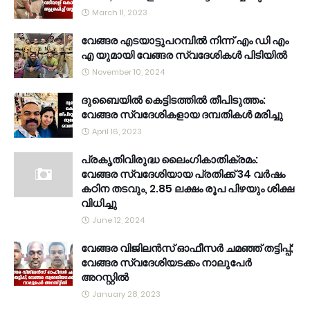
March 11, 2023
വേങ്ങര എടയാട്ടുപറമ്പിൽ നിന്ന് എം ഡി എം
എ യുമായി വേങ്ങര സ്വദേശികൾ പിടിയിൽ
November 10, 2024
ദുബൈയിൽ കെട്ടിടത്തിൽ തീപിടുത്തം:
വേങ്ങര സ്വദേശികളായ ദമ്പതികൾ മരിച്ചു
April 16, 2023
പ്രകൃതിവിരുദ്ധ ലൈംഗികാതിക്രമം:
വേങ്ങര സ്വദേശിയായ പ്രതിക്ക് 34 വര്‍ഷം
കഠിന തടവും, 2.85 ലക്ഷം രൂപ പിഴയും ശിക്ഷ
വിധിച്ചു
June 12, 2024
വേങ്ങര വിജിലൻസ് ഓഫീസർ ചമഞ്ഞ് തട്ടിപ്പ്;
വേങ്ങര സ്വദേശിയടക്കം നാലുപേർ
അറസ്റ്റിൽ
January 28, 2023