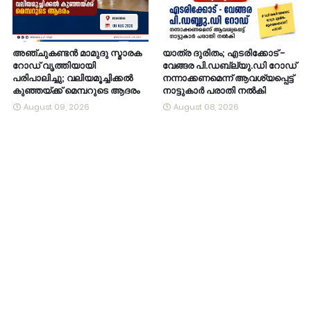
അഞ്ചുകണ്ടൻ മാമുദു സ്മാരക
യാത്ര ദുരിതം; എടരിക്കോട് -
റോഡ് വൃത്തിയായി
വേങ്ങര പി.ഡബ്ല്യു.ഡി റോഡ്
പരിപാലിച്ചു; വലിയമൂച്ചിക്കൽ
നന്നാക്കണമെന്ന് ആവശ്യപ്പെട്ട്
കുഞ്ഞയ്ക്ക് മെമ്പറുടെ ആദരം
നാട്ടുകാർ പരാതി നൽകി
August 09, 2026
August 08, 2026