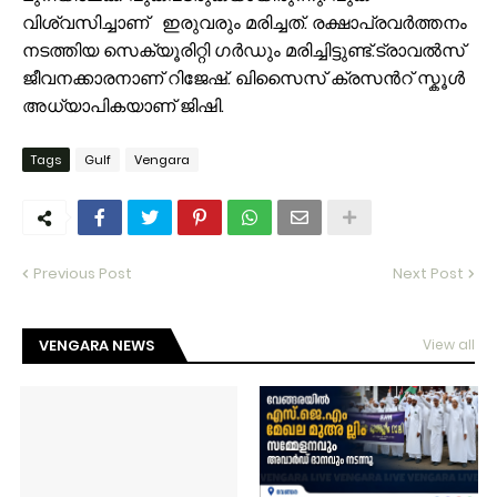
വിശ്വസിച്ചാണ് ഇരുവരും മരിച്ചത്. രക്ഷാപ്രവർത്തനം
നടത്തിയ സെക്യൂരിറ്റി ഗർഡും മരിച്ചിട്ടുണ്ട്.ട്രാവൽസ്
ജീവനക്കാരനാണ് റിജേഷ്. ഖിസൈസ് ക്രസൻറ് സ്കൂൾ
അധ്യാപികയാണ് ജിഷി.
Tags
Gulf
Vengara
Previous Post
Next Post
VENGARA NEWS
View all