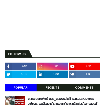
FOLLOW US
24K
9K
20K
5.5k
500
1.2k
POPULAR
RECENTS
COMMENTS
വേങ്ങരയിൽ നടുറോഡിൽ കൊലപാതക
ശ്രമം, വടിവാള് കൊണ്ട് ആക്രമിച്ച് യുവാവ്