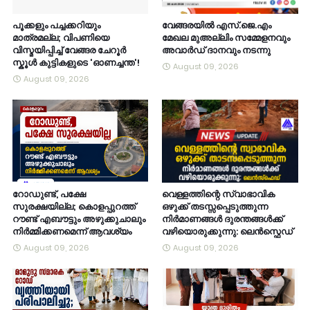
പൂക്കളും പച്ചക്കറിയും
വേങ്ങരയിൽ എസ്.ജെ.എം
മാത്രമല്ല; വിപണിയെ
മേഖല മുഅല്ലിം സമ്മേളനവും
വിസ്മയിപ്പിച്ച് വേങ്ങര ചേറൂർ
അവാർഡ് ദാനവും നടന്നു
സ്കൂൾ കുട്ടികളുടെ 'ഓണച്ചന്ത'!
August 09, 2026
August 09, 2026
റോഡുണ്ട്, പക്ഷേ
വെള്ളത്തിന്റെ സ്വാഭാവിക
സുരക്ഷയില്ല; കൊളപ്പുറത്ത്
ഒഴുക്ക് തടസ്സപ്പെടുത്തുന്ന
റൗണ്ട് എബൗട്ടും അഴുക്കുചാലും
നിർമാണങ്ങൾ ദുരന്തങ്ങൾക്ക്
നിർമ്മിക്കണമെന്ന് ആവശ്യം
വഴിയൊരുക്കുന്നു: ലെൻസ്ഫെഡ്
August 09, 2026
August 09, 2026