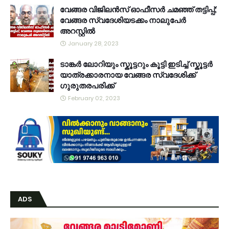
വേങ്ങര വിജിലൻസ് ഓഫീസർ ചമഞ്ഞ് തട്ടിപ്പ്;
വേങ്ങര സ്വദേശിയടക്കം നാലുപേർ
അറസ്റ്റിൽ
January 28, 2023
ടാങ്കർ ലോറിയും സ്കൂട്ടറും കൂട്ടി ഇടിച്ച് സ്കൂട്ടർ
യാത്രക്കാരനായ വേങ്ങര സ്വദേശിക്ക്
ഗുരുതരപരിക്ക്
February 02, 2023
ADS