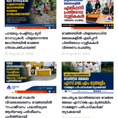
പായലും ചെളിയും മൂടി
വേങ്ങരയിൽ പ്രളയബാധിത
റോഡുകൾ; പ്രളയാനന്തര
മേഖലകളിൽ എലിപ്പനി
ജാഗ്രതയിൽ വേങ്ങര
പ്രതിരോധ ഗുളികകൾ
ഗ്രാമപഞ്ചായത്ത്
വിതരണം ചെയ്തു
August 07, 2026
August 07, 2026
ഭിന്നശേഷി സമഗ്ര
പൈതൃക യാത്രയോടെ വേങ്ങര
വിവരശേഖരണം: വേങ്ങരയിൽ
മേഖല എസ്.ജെ.എം മുഅല്ലിം
‘സഹജീവനം’ പദ്ധതിയുടെ
സമ്മേളന പരിപാടികൾക്ക്
ആദ്യഘട്ട പരിശീലനം
തുടക്കമായി
പൂർത്തിയായി