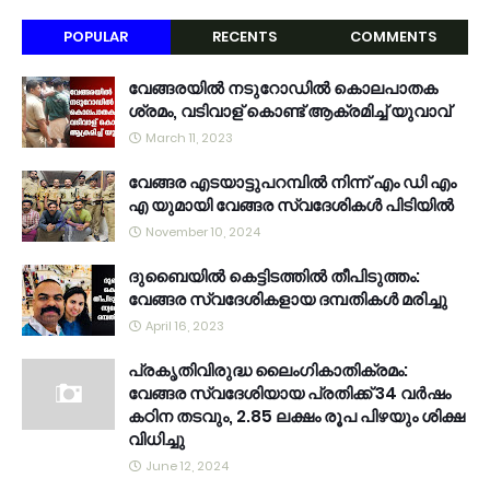
POPULAR
RECENTS
COMMENTS
വേങ്ങരയിൽ നടുറോഡിൽ കൊലപാതക
ശ്രമം, വടിവാള് കൊണ്ട് ആക്രമിച്ച് യുവാവ്
March 11, 2023
വേങ്ങര എടയാട്ടുപറമ്പിൽ നിന്ന് എം ഡി എം
എ യുമായി വേങ്ങര സ്വദേശികൾ പിടിയിൽ
November 10, 2024
ദുബൈയിൽ കെട്ടിടത്തിൽ തീപിടുത്തം:
വേങ്ങര സ്വദേശികളായ ദമ്പതികൾ മരിച്ചു
April 16, 2023
പ്രകൃതിവിരുദ്ധ ലൈംഗികാതിക്രമം:
വേങ്ങര സ്വദേശിയായ പ്രതിക്ക് 34 വര്‍ഷം
കഠിന തടവും, 2.85 ലക്ഷം രൂപ പിഴയും ശിക്ഷ
വിധിച്ചു
June 12, 2024