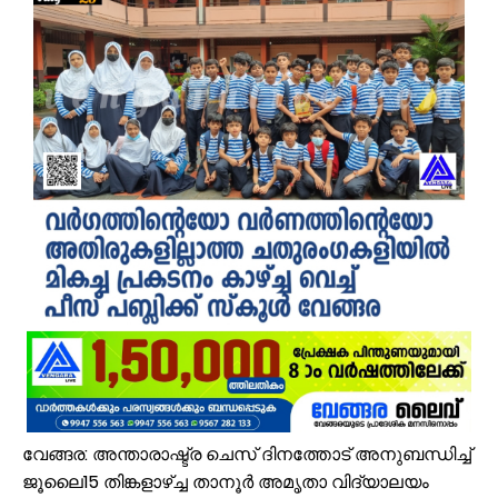
പ്രായം തടസ്സമല്ല; തിരൂരങ്ങാടി നഗരസഭയിൽ പ്ലസ് ടൂ പൂർത്തിയാക
വേങ്ങരയുടെ അഭിമാനമായി ഹിപ്നോട്ടിസ്റ്റ് മുഹമ്മദ് റിയാസ്; വേൾ
വാട്ടർ ടാങ്ക് വൃത്തിയാക്കുന്നതിനിടെ കെട്ടിടത്തിന്റെ മുകളിൽ നിന്ന് വ
ഉദ്യോഗസ്ഥ സംഘം പാണക്കാട് മണ്ണിടിച്ചിൽ ഉണ്ടായ സ്ഥലം സന്ദർശിച
ചക്രവാതച്ചുഴിയുടെ സ്വാധീനം: സംസ്ഥാനത്ത് ഓഗസ്റ്റ് 7 വരെ മഴ തുടരുമ
വിസ്ഡം യൂത്ത് വേങ്ങര സോൺ ട്രോമാകെയർ പരിശീലന ക്യാമ്പ് സംഘട
പാണക്കാട് ശിഹാബ് തങ്ങളുടെ സ്മാരകമന്ദിരം വൈകാതെ യാഥാർഥ്യമാക
എസ്. എം. സർവർ മെഗാ ക്വിസ് -മലപ്പുറം ഈസ്റ്റ് സോൺ മത്സരം സമ
സൗദിയിൽ വാഹനാപകടത്തിൽ മൂന്നിയൂർ സ്വദേശി മരണപ്പെട്ടു
ജോലിസ്ഥലത്ത് വെള്ളപ്പൊക്കം; അസമിൽ മരിച്ച തിരൂരങ്ങാടി സ്വദേ
വേങ്ങര: അന്താരാഷ്ട്ര ചെസ് ദിനത്തോട് അനുബന്ധിച്ച്
ജൂലൈ15 തിങ്കളാഴ്ച്ച താനൂർ അമൃതാ വിദ്യാലയം