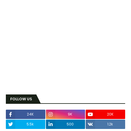
FOLLOW US
24K
9K
20K
5.5k
500
1.2k