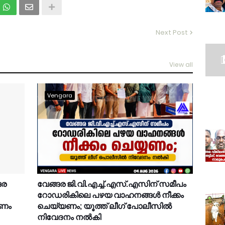
Next Post
View all
Vengara
ങര
വേങ്ങര ജി.വി.എച്ച്.എസ്.എസിന് സമീപം
റോഡരികിലെ പഴയ വാഹനങ്ങൾ നീക്കം
രണം
ചെയ്യണം; യൂത്ത് ലീഗ് പോലീസിൽ
നിവേദനം നൽകി