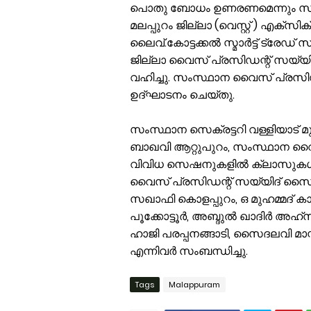
പൊതു ബോധം ഉണരണമെന്നും സുന്
മലപ്പുറം ജില്ലാ (വെസ്റ്റ് ) എക്സിക്
ലൈവ്.കോട്ടക്കല്‍ സ്മാര്‍ട്ട് ട്രേഡ് 
ജില്ലാ വൈസ് പ്രസിഡന്റ് സയ്യ
വഹിച്ചു. സംസ്ഥാന വൈസ് പ്രസിഡന
ഉദ്ഘാടനം ചെയ്തു.
സംസ്ഥാന സെക്രട്ടറി വള്ളിയാട് 
ബാഖവി ആറ്റുപുറം, സംസ്ഥാന വൈസ്
വിവിധ സെഷനുകളില്‍ ക്ലാസുകള്‍ക
വൈസ് പ്രസിഡന്റ് സയ്യിദ് സൈന
സഖാഫി കൊളപ്പുറം, ഒ മുഹമ്മദ് കാവ
പൂക്കോട്ടൂര്‍, അബ്ദുല്‍ ഖാദിര്‍ അഹ്
ഹാജി പരപ്പനങ്ങാടി, സൈദലവി മാസ്റ്റര
എന്നിവർ സംബന്ധിച്ചു.
Tags
Malappuram