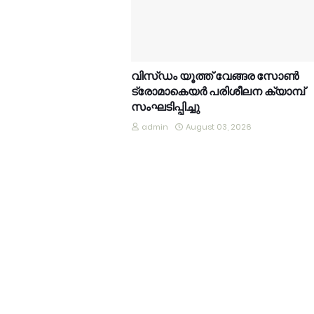
വിസ്ഡം യൂത്ത് വേങ്ങര സോൺ
ട്രോമാകെയർ പരിശീലന ക്യാമ്പ്
സംഘടിപ്പിച്ചു
admin
August 03, 2026