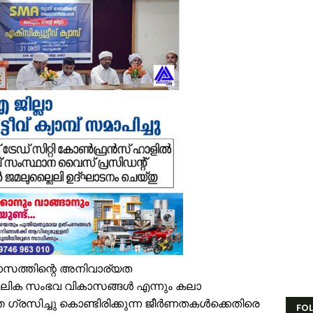
ൻഫാന്റിനോക്കെതിരെ അവിശ്വാസ പ്രമേയ നീക്കവുമായി യുവേഫ; ഫിഫ 
സ്.എം.സർവർ മെഗാ ഉറുദു ക്വിസ് മത്സരം സമാപിച്ചു
തുക്കുങ്ങൽ ഗവൺമെന്റ് ഹയർ സെക്കന്ററി സ്കൂളിന് പ്രത്യേക പാക്കേജ് അന
േങ്ങര ടൗൺ പൗരസമിതി ഫുട്ബോൾ പ്രവചന മത്സരം: വിജയിക്ക് മന്ത്രി 
ിഹാബ് തങ്ങളെ അനുസ്മരിച്ച് പി.കെ. കുഞ്ഞാലിക്കുട്ടി
ലപ്പുറം ജില്ലയില്‍ ശക്തമായ മഴ; 4 ക്യാമ്പുകള്‍ തുറന്നു
േങ്ങര ബോയ്സ് സ്കൂൾ മുൻ പ്യൂൺ തങ്കപ്പൻ ടി.വി നിര്യാതനായി
തിശക്തമായ മഴ തുടരും; എട്ട് ജില്ലകളിൽ റെഡ് അലർട്ട്
ൊബൈല്‍ ഉപയോക്താക്കള്‍ക്ക് തിരിച്ചടി; നിരക്കുകള്‍ വീണ്ടും കുത്തനെ കൂട്
ക്ഷാപ്രവർത്തനത്തിനിടെ കാര്യങ്കോട് പുഴയിൽഒഴുക്കിൽപ്പെട്ടയുവാവിന്റ
്രളയക്കെടുതി പ്രതിരോധം: വേങ്ങര പഞ്ചായപ്പിൽ സന്നദ്ധ സേനാംഗങ്ങൾക്
ഭ്യാസത്തിന്റെ അനിവാര്യത
ലിക സംഭവ വികാസങ്ങള്‍ എന്നും കലാ
രസിച്ചു കൊണ്ടിരിക്കുന്ന ജീര്‍ണതകള്‍ക്കെതിരെ
FO