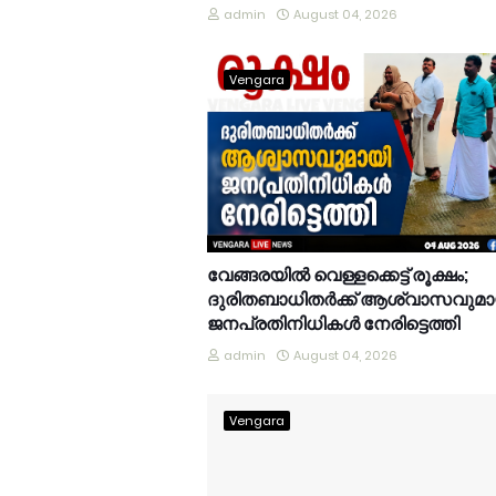
admin
August 04, 2026
Vengara
വേങ്ങരയിൽ വെള്ളക്കെട്ട് രൂക്ഷം;
ദുരിതബാധിതർക്ക് ആശ്വാസവുമാ
ജനപ്രതിനിധികൾ നേരിട്ടെത്തി
admin
August 04, 2026
Vengara