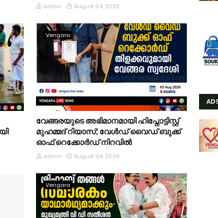
admin
August 04, 2026
Vengara
AD
വേങ്ങരയുടെ അഭിമാനമായി ഹിപ്നോട്ടിസ്റ്റ്
യി
മുഹമ്മദ് റിയാസ്; വേൾഡ് വൈഡ് ബുക്ക്
ഓഫ് റെക്കോർഡ് നിറവിൽ
admin
August 04, 2026
Vengara