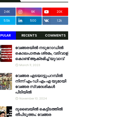
24K
9K
20K
5.5k
500
1.2k
PULAR
RECENTS
COMMENTS
വേങ്ങരയിൽ നടുറോഡിൽ
കൊലപാതക ശ്രമം, വടിവാള്
കൊണ്ട് ആക്രമിച്ച് യുവാവ്
March 11, 2023
വേങ്ങര എടയാട്ടുപറമ്പിൽ
നിന്ന് എം ഡി എം എ യുമായി
വേങ്ങര സ്വദേശികൾ
പിടിയിൽ
November 10, 2024
ദുബൈയിൽ കെട്ടിടത്തിൽ
തീപിടുത്തം: വേങ്ങര