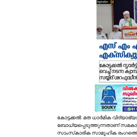
ഇ
എ
ഒ
വ
ശ
മ
വ
അ
മ
ര
പ
കോട്ടക്കല്‍: മത ധാര്‍മിക വിദ്യാ
ബോധ്യപ്പെടുത്തുന്നതാണ് സമകാ
സാംസ്‌കാരിക സാമൂഹിക രംഗത്തെ ഗ്