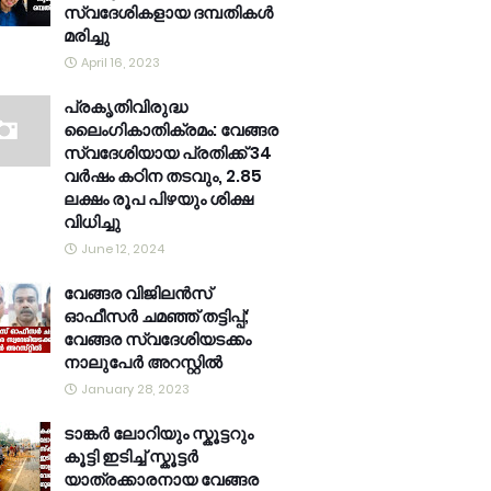
സ്വദേശികളായ ദമ്പതികൾ
മരിച്ചു
April 16, 2023
പ്രകൃതിവിരുദ്ധ
ലൈംഗികാതിക്രമം: വേങ്ങര
സ്വദേശിയായ പ്രതിക്ക് 34
വര്‍ഷം കഠിന തടവും, 2.85
ലക്ഷം രൂപ പിഴയും ശിക്ഷ
വിധിച്ചു
June 12, 2024
വേങ്ങര വിജിലൻസ്
ഓഫീസർ ചമഞ്ഞ് തട്ടിപ്പ്;
വേങ്ങര സ്വദേശിയടക്കം
നാലുപേർ അറസ്റ്റിൽ
January 28, 2023
ടാങ്കർ ലോറിയും സ്കൂട്ടറും
കൂട്ടി ഇടിച്ച് സ്കൂട്ടർ
യാത്രക്കാരനായ വേങ്ങര