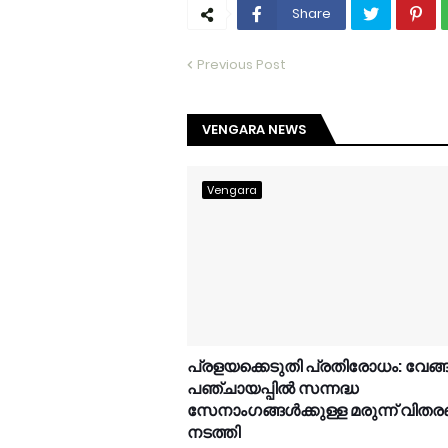
Share
Previous Post
VENGARA NEWS
Vengara
പ്രളയക്കെടുതി പ്രതിരോധം: വേങ്
പഞ്ചായപ്പിൽ സന്നദ്ധ
സേനാംഗങ്ങൾക്കുള്ള മരുന്ന് വിത
നടത്തി