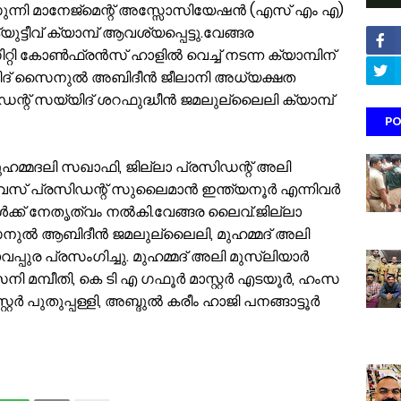
നി മാനേജ്മെന്റ് അസ്സോസിയേഷന്‍ (എസ് എം എ)
യുട്ടീവ് ക്യാമ്പ് ആവശ്യപ്പെട്ടു.വേങ്ങര
സിറ്റി കോണ്‍ഫ്രന്‍സ് ഹാളില്‍ വെച്ച് നടന്ന ക്യാമ്പിന്
ിദ് സൈനുല്‍ അബിദീന്‍ ജീലാനി അധ്യക്ഷത
്റ് സയ്യിദ് ശറഫുദ്ധീന്‍ ജമലുല്ലൈലി ക്യാമ്പ്
PO
മുഹമ്മദലി സഖാഫി, ജില്ലാ പ്രസിഡന്റ് അലി
 പ്രസിഡന്റ് സുലൈമാന്‍ ഇന്ത്യനൂര്‍ എന്നിവര്‍
്ക് നേതൃത്വം നല്‍കി.വേങ്ങര ലൈവ്.ജില്ലാ
ുല്‍ ആബിദീന്‍ ജമലുല്ലൈലി, മുഹമ്മദ് അലി
പ്പുര പ്രസംഗിച്ചു. മുഹമ്മദ് അലി മുസ്ലിയാര്‍
‌സനി മമ്പീതി, കെ ടി എ ഗഫൂര്‍ മാസ്റ്റര്‍ എടയൂര്‍, ഹംസ
്‍ പുതുപ്പള്ളി, അബ്ദുല്‍ കരീം ഹാജി പനങ്ങാട്ടൂര്‍