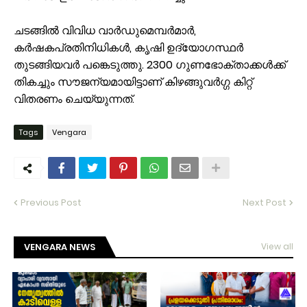
ചടങ്ങിൽ വിവിധ വാർഡുമെമ്പർമാർ,
കർഷകപ്രതിനിധികൾ, കൃഷി ഉദ്യോഗസ്ഥർ
തുടങ്ങിയവർ പങ്കെടുത്തു. 2300 ഗുണഭോക്താക്കൾക്ക്
തികച്ചും സൗജന്യമായിട്ടാണ് കിഴങ്ങുവർഗ്ഗ കിറ്റ്
വിതരണം ചെയ്യുന്നത്.
Tags
Vengara
Previous Post
Next Post
VENGARA NEWS
View all