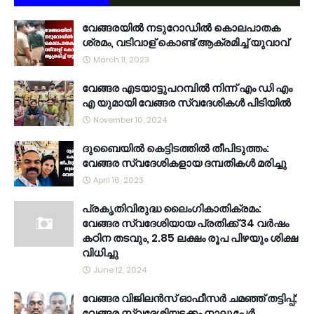
വേങ്ങരയിൽ നടുറോഡിൽ കൊലപാതക
ശ്രമം, വടിവാള് കൊണ്ട് ആക്രമിച്ച് യുവാവ്
March 11, 2023
വേങ്ങര എടയാട്ടുപറമ്പിൽ നിന്ന് എം ഡി എം
എ യുമായി വേങ്ങര സ്വദേശികൾ പിടിയിൽ
November 10, 2024
ദുബൈയിൽ കെട്ടിടത്തിൽ തീപിടുത്തം:
വേങ്ങര സ്വദേശികളായ ദമ്പതികൾ മരിച്ചു
April 16, 2023
പ്രകൃതിവിരുദ്ധ ലൈംഗികാതിക്രമം:
വേങ്ങര സ്വദേശിയായ പ്രതിക്ക് 34 വര്‍ഷം
കഠിന തടവും, 2.85 ലക്ഷം രൂപ പിഴയും ശിക്ഷ
വിധിച്ചു
June 12, 2024
വേങ്ങര വിജിലൻസ് ഓഫീസർ ചമഞ്ഞ് തട്ടിപ്പ്;
വേങ്ങര സ്വദേശിയടക്കം നാലുപേർ