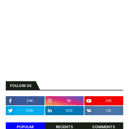
FOLLOW US
24K
9K
20K
5.5k
500
1.2k
POPULAR
RECENTS
COMMENTS