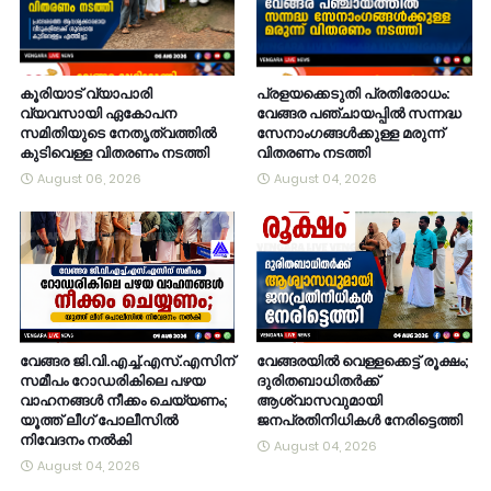
കൂരിയാട് വ്യാപാരി
പ്രളയക്കെടുതി പ്രതിരോധം:
വ്യവസായി ഏകോപന
വേങ്ങര പഞ്ചായപ്പിൽ സന്നദ്ധ
സമിതിയുടെ നേതൃത്വത്തിൽ
സേനാംഗങ്ങൾക്കുള്ള മരുന്ന്
കുടിവെള്ള വിതരണം നടത്തി
വിതരണം നടത്തി
August 06, 2026
August 04, 2026
വേങ്ങര ജി.വി.എച്ച്.എസ്.എസിന്
വേങ്ങരയിൽ വെള്ളക്കെട്ട് രൂക്ഷം;
സമീപം റോഡരികിലെ പഴയ
ദുരിതബാധിതർക്ക്
വാഹനങ്ങൾ നീക്കം ചെയ്യണം;
ആശ്വാസവുമായി
യൂത്ത് ലീഗ് പോലീസിൽ
ജനപ്രതിനിധികൾ നേരിട്ടെത്തി
നിവേദനം നൽകി
August 04, 2026
August 04, 2026