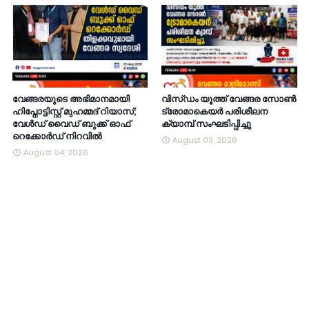
വേങ്ങരയുടെ അഭിമാനമായി
വിസ്ഡം യൂത്ത് വേങ്ങര സോൺ
ഹിപ്നോട്ടിസ്റ്റ് മുഹമ്മദ് റിയാസ്;
ട്രോമാകെയർ പരിശീലന
വേൾഡ് വൈഡ് ബുക്ക് ഓഫ്
ക്യാമ്പ് സംഘടിപ്പിച്ചു
റെക്കോർഡ് നിറവിൽ
August 03, 2026
August 04, 2026