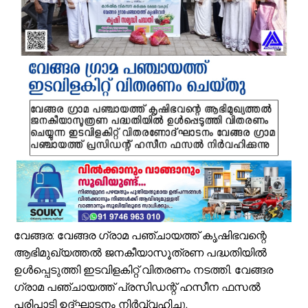
എസ്. എം. സർവർ മെഗാ ക്വിസ് -മലപ്പുറം ഈസ്റ്റ് സോൺ മത്സരം സമ
സൗദിയിൽ വാഹനാപകടത്തിൽ മൂന്നിയൂർ സ്വദേശി മരണപ്പെട്ടു
ഓണക്കാലത്തെ റേഷൻ വിതരണം തിങ്കളാഴ്ച മുതൽ; കാർഡുകൾക്കുള്ള
സംവരണ നിയമനങ്ങളിൽ സ്പെഷ്യൽ റിക്രൂട്ട്മെന്റ് നടത്തണം: ഒ.ബി.സ
ഇൻഫാന്റിനോക്കെതിരെ അവിശ്വാസ പ്രമേയ നീക്കവുമായി യുവേഫ;
എസ്.എം.സർവർ മെഗാ ഉറുദു ക്വിസ് മത്സരം സമാപിച്ചു
ഒതുക്കുങ്ങൽ ഗവൺമെന്റ് ഹയർ സെക്കന്ററി സ്കൂളിന് പ്രത്യേക പാക്ക
വേങ്ങര ടൗൺ പൗരസമിതി ഫുട്ബോൾ പ്രവചന മത്സരം: വിജയിക്ക് മന്
ശിഹാബ് തങ്ങളെ അനുസ്മരിച്ച് പി.കെ. കുഞ്ഞാലിക്കുട്ടി
കൂരിയാട് വ്യാപാരി വ്യവസായി ഏകോപന സമിതിയുടെ നേതൃത്വത്
വേങ്ങര: വേങ്ങര ഗ്രാമ പഞ്ചായത്ത് കൃഷിഭവന്റെ
ആഭിമുഖ്യത്തൽ ജനകീയാസൂത്രണ പദ്ധതിയിൽ
ഉൾപ്പെടുത്തി ഇടവിളകിറ്റ് വിതരണം നടത്തി. വേങ്ങര
ഗ്രാമ പഞ്ചായത്ത് പ്രസിഡന്റ് ഹസീന ഫസൽ
പരിപാടി ഉദ്ഘാടനം നിർവ്വഹിച്ചു.