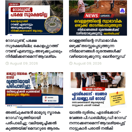
റോഡുണ്ട്, പക്ഷേ
വെള്ളത്തിന്റെ സ്വാഭാവിക
സുരക്ഷയില്ല; കൊളപ്പുറത്ത്
ഒഴുക്ക് തടസ്സപ്പെടുത്തുന്ന
റൗണ്ട് എബൗട്ടും അഴുക്കുചാലും
നിർമാണങ്ങൾ ദുരന്തങ്ങൾക്ക്
നിർമ്മിക്കണമെന്ന് ആവശ്യം
വഴിയൊരുക്കുന്നു: ലെൻസ്ഫെഡ്
August 09, 2026
August 09, 2026
അഞ്ചുകണ്ടൻ മാമുദു സ്മാരക
യാത്ര ദുരിതം; എടരിക്കോട് -
റോഡ് വൃത്തിയായി
വേങ്ങര പി.ഡബ്ല്യു.ഡി റോഡ്
പരിപാലിച്ചു; വലിയമൂച്ചിക്കൽ
നന്നാക്കണമെന്ന് ആവശ്യപ്പെട്ട്
കുഞ്ഞയ്ക്ക് മെമ്പറുടെ ആദരം
നാട്ടുകാർ പരാതി നൽകി