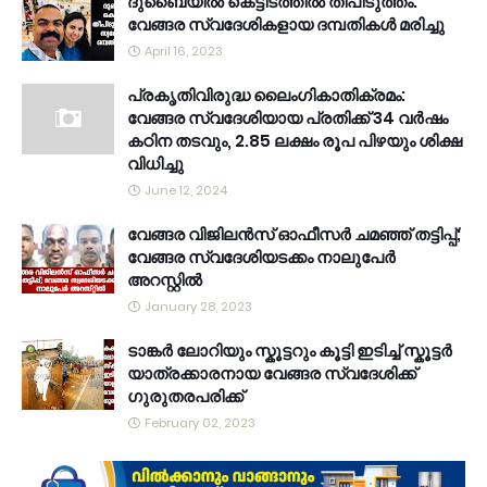
ദുബൈയിൽ കെട്ടിടത്തിൽ തീപിടുത്തം:
വേങ്ങര സ്വദേശികളായ ദമ്പതികൾ മരിച്ചു
April 16, 2023
പ്രകൃതിവിരുദ്ധ ലൈംഗികാതിക്രമം:
വേങ്ങര സ്വദേശിയായ പ്രതിക്ക് 34 വര്‍ഷം
കഠിന തടവും, 2.85 ലക്ഷം രൂപ പിഴയും ശിക്ഷ
വിധിച്ചു
June 12, 2024
വേങ്ങര വിജിലൻസ് ഓഫീസർ ചമഞ്ഞ് തട്ടിപ്പ്;
വേങ്ങര സ്വദേശിയടക്കം നാലുപേർ
അറസ്റ്റിൽ
January 28, 2023
ടാങ്കർ ലോറിയും സ്കൂട്ടറും കൂട്ടി ഇടിച്ച് സ്കൂട്ടർ
യാത്രക്കാരനായ വേങ്ങര സ്വദേശിക്ക്
ഗുരുതരപരിക്ക്
February 02, 2023