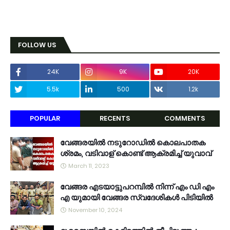
FOLLOW US
24K
9K
20K
5.5k
500
1.2k
POPULAR
RECENTS
COMMENTS
വേങ്ങരയിൽ നടുറോഡിൽ കൊലപാതക
ശ്രമം, വടിവാള് കൊണ്ട് ആക്രമിച്ച് യുവാവ്
March 11, 2023
വേങ്ങര എടയാട്ടുപറമ്പിൽ നിന്ന് എം ഡി എം
എ യുമായി വേങ്ങര സ്വദേശികൾ പിടിയിൽ
November 10, 2024