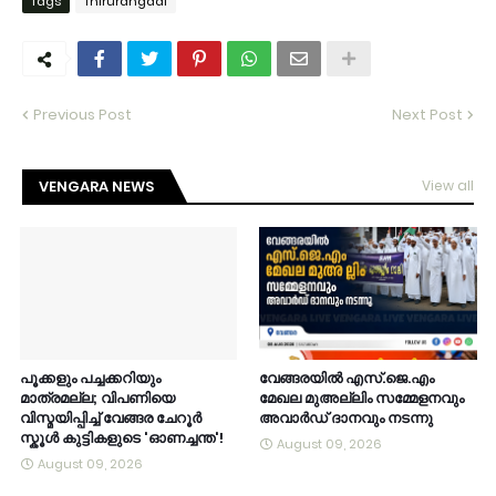
Tags
Thirurangadi
Previous Post
Next Post
VENGARA NEWS
View all
പൂക്കളും പച്ചക്കറിയും
വേങ്ങരയിൽ എസ്.ജെ.എം
മാത്രമല്ല; വിപണിയെ
മേഖല മുഅല്ലിം സമ്മേളനവും
വിസ്മയിപ്പിച്ച് വേങ്ങര ചേറൂർ
അവാർഡ് ദാനവും നടന്നു
സ്കൂൾ കുട്ടികളുടെ 'ഓണച്ചന്ത'!
August 09, 2026
August 09, 2026