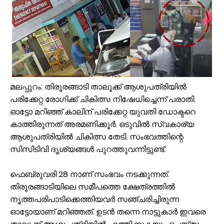
കരിപ്പൂർ വിമാന ദുരന്തത്തിന് ഇന്ന് 6 വയസ്സ്; വലിയ വിമാനങ്ങളുടെ തിരി
ജോലിസ്ഥലത്ത് വെള്ളപ്പൊക്കം; അസമിൽ മരിച്ച തിരൂരങ്ങാടി സ്വദേ
പായലും ചെളിയും മൂടി റോഡുകൾ; പ്രളയാനന്തര ജാഗ്രതയിൽ വേങ്
ക്ഷേമ പെൻഷൻ ഇനി വീടുകളിലെത്തില്ല; സഹകരണ സംഘങ്ങളെ ഒഴിവാക്കി
പാണക്കാട് എടയപ്പാലം മണ്ണിടിച്ചിൽ രക്ഷാപ്രവർത്തനം: മികച്ച സേവ
വേങ്ങരയിൽ പ്രളയബാധിത മേഖലകളിൽ എലിപ്പനി പ്രതിരോധ ഗുള
മലപ്പുറം: തിരൂരങ്ങാടി താലൂക്ക് ആശുപത്രിയിൽ
ഭിന്നശേഷി സമഗ്ര വിവരശേഖരണം: വേങ്ങരയിൽ ‘സഹജീവനം’ പദ്ധത
പരിക്കേറ്റ രോഗിക്ക് ചികിത്സ നിഷേധിച്ചെന്ന് പരാതി.
പൈതൃക യാത്രയോടെ വേങ്ങര മേഖല എസ്.ജെ.എം മുഅല്ലിം സമ്മേള
ഓട്ടോ മറിഞ്ഞ് കാലിന് പരിക്കേറ്റ യുവതി ഡോക്ടറെ
പൂക്കളും പച്ചക്കറിയും മാത്രമല്ല; വിപണിയെ വിസ്മയിപ്പിച്ച് വേങ്ങര ചേ
കാത്തിരുന്നത് അരമണിക്കൂർ. ഒടുവിൽ സ്വകാര്യ
വേങ്ങരയിൽ എസ്.ജെ.എം മേഖല മുഅല്ലിം സമ്മേളനവും അവാർഡ് ദ
ആശുപത്രിയിൽ ചികിത്സ തേടി. സംഭവത്തിന്റെ
സിസിടിവി ദൃശ്യങ്ങൾ പുറത്തുവന്നിട്ടുണ്ട്.
ഫെബ്രുവരി 28 നാണ് സംഭവം നടക്കുന്നത്.
തിരൂരങ്ങാടിയിലെ സമീപത്തെ ക്ഷേത്രത്തില്‍
നൃത്തപരിപാടിക്കെത്തിയവര്‍ സഞ്ചരിച്ചിരുന്ന
ഓട്ടോയാണ് മറിഞ്ഞത്. ഉടന്‍ തന്നെ നാട്ടുകാര്‍ ഇവരെ