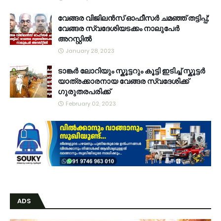
വേങ്ങര വിജിലൻസ് ഓഫീസർ ചമഞ്ഞ് തട്ടിപ്പ്;
വേങ്ങര സ്വദേശിയടക്കം നാലുപേർ
അറസ്റ്റിൽ
January 28, 2023
ടാങ്കർ ലോറിയും സ്കൂട്ടറും കൂട്ടി ഇടിച്ച് സ്കൂട്ടർ
യാത്രക്കാരനായ വേങ്ങര സ്വദേശിക്ക്
ഗുരുതരപരിക്ക്
February 02, 2023
ADS