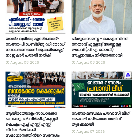
യാത്ര ദുരിതം; എടരിക്കോട് -
പ്രമുഖ സമസ്ത - കെഎംസിസി
വേങ്ങര പി.ഡബ്ല്യു.ഡി റോഡ്
നേതാവ് പുള്ളാട്ട് അബ്ദുള്ള
നന്നാക്കണമെന്ന് ആവശ്യപ്പെട്ട്
മൗലവി (പി.എ. മൗലവി)
നാട്ടുകാർ പരാതി നൽകി
അച്ഛനമ്പലം നിര്യാതനായി
August 08, 2026
August 08, 2026
ആയിരത്തോളം സഡാക്കോ
വേങ്ങര മണ്ഡലം പ്രവാസി ലീഗ്
കൊക്കുകൾ നിർമ്മിച്ച് കുറ്റൂർ
അംഗത്വ പ്രചാരണത്തിന്
കെ.എം.എച്ച്.എസ്സ്.എസ്സ്
തുടക്കമായി
വിദ്യാർത്ഥികൾ
August 07, 2026
സമാധാനത്തിൻ്റെ സന്ദേശം