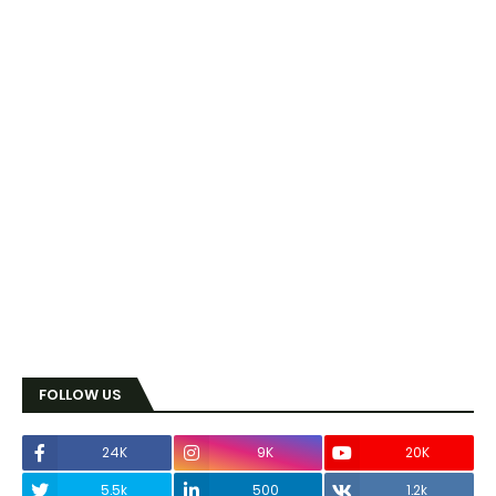
FOLLOW US
24K
9K
20K
5.5k
500
1.2k