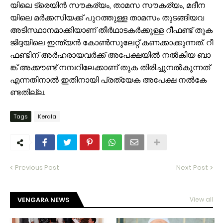
യി​ലെ ട്രെ​യി​ൻ സൗ​ക​ര്യം, താ​മ​സ സൗ​ക​ര്യം, മ​ദീ​ന​
യി​ലെ മ​ർ​ക്ക​സി​യ​ക്ക് പു​റ​ത്തു​ള്ള താ​മ​സം തു​ട​ങ്ങി​യ​വ
അ​ടി​സ്ഥാ​ന​മാ​ക്കി​യാ​ണ് തീ​ർ​ഥാ​ട​ക​ർ​ക്കു​ള്ള റീ​ഫ​ണ്ട് തു​ക
ജി​ദ്ദ​യി​ലെ ഇ​ന്ത്യ​ൻ കോ​ൺ​സു​ലേ​റ്റ് ക​ണ​ക്കാ​ക്കു​ന്ന​ത്. റീ​
ഫ​ണ്ടി​ന് അ​ർ​ഹ​രാ​യ​വ​ർ​ക്ക് അ​പേ​ക്ഷ​യി​ൽ ന​ൽ​കി​യ ബാ​
ങ്ക് അ​ക്കൗ​ണ്ട് ന​മ്പ​റി​ലേ​ക്കാ​ണ് തു​ക തി​രി​ച്ചു​ന​ൽ​കു​ന്ന​ത്
എ​ന്ന​തി​നാ​ൽ ഇ​തി​നാ​യി പ്ര​ത്യേ​ക അ​പേ​ക്ഷ ന​ൽ​കേ​
ണ്ട​തി​ല്ല.
Tags
Kerala
Previous Post
Next Post
VENGARA NEWS
View all