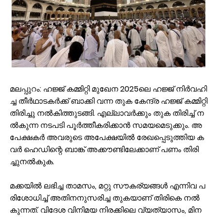
കൂരിയാട് വ്യാപാരി വ്യവസായി ഏകോപന സമിതിയുടെ നേതൃത്വത്
വിവരാവകാശ നിയമപ്രകാരം വിവരം സൗജന്യമായി നൽകണം; തിരൂരങ്ങ
അതിശക്തമായ മഴ തുടരും; എട്ട് ജില്ലകളിൽ റെഡ് അലർട്ട്
മൊബൈല്‍ ഉപയോക്താക്കള്‍ക്ക് തിരിച്ചടി; നിരക്കുകള്‍ വീണ്ടും കുത്തന
രക്ഷാപ്രവർത്തനത്തിനിടെ കാര്യങ്കോട് പുഴയിൽഒഴുക്കിൽപ്പെട്ടയുവ
പ്രളയക്കെടുതി പ്രതിരോധം: വേങ്ങര പഞ്ചായപ്പിൽ സന്നദ്ധ സേനാംഗ
വേങ്ങര ജി.വി.എച്ച്.എസ്.എസിന് സമീപം റോഡരികിലെ പഴയ വാഹനങ
മ​ല​പ്പു​റം: ഹ​ജ്ജ് ക​മ്മി​റ്റി മു​ഖേ​ന 2025ലെ ​ഹ​ജ്ജ് നി​ർ​വ​ഹി​
ഓണം അടുത്തെത്തി; ഏത്തപ്പഴത്തിന് പൊള്ളുന്ന വില നാൽപതിൽനിന്ന് 
ച്ച തീ​ർ​ഥാ​ട​ക​ർ​ക്ക് ബാ​ക്കി വ​ന്ന തു​ക കേ​ന്ദ്ര ഹ​ജ്ജ് ക​മ്മി​റ്റി
വേങ്ങരയിൽ വെള്ളക്കെട്ട് രൂക്ഷം; ദുരിതബാധിതർക്ക് ആശ്വാസവുമാ
തി​രി​ച്ചു ന​ൽ​കി​ത്തു​ട​ങ്ങി. എ​ല്ലാ​വ​ർ​ക്കും തു​ക തി​രി​ച്ച് ന​
സര്‍ക്കിള്‍ ഓഫീസ് തിരൂരങ്ങാടിയില്‍ തന്നെ; പുനരാരംഭത്തിന് നടപടിക
ൽ​കു​ന്ന ന​ട​പ​ടി പൂ​ർ​ത്തീ​ക​രി​ക്കാ​ൻ സ​മ​യ​മെ​ടു​ക്കും. അ​
പേ​ക്ഷ​ക​ർ അ​വ​രു​ടെ അ​പേ​ക്ഷ​യി​ൽ രേ​ഖ​പ്പെ​ടു​ത്തി​യ ക​
വ​ർ ഹെ​ഡി​ന്റെ ബാ​ങ്ക് അ​ക്കൗ​ണ്ടി​ലേ​ക്കാ​ണ് പ​ണം തി​രി​
ച്ചു​ന​ൽ​കു​ക.
മ​ക്ക​യി​ൽ ല​ഭി​ച്ച താ​മ​സം, മ​റ്റു സൗ​ക​ര്യ​ങ്ങ​ൾ എ​ന്നി​വ പ​
രി​ശോ​ധി​ച്ച് അ​തി​ന​നു​സ​രി​ച്ച തു​ക​യാ​ണ് തി​രി​കെ ന​ൽ​
കു​ന്ന​ത്. വി​ദേ​ശ വി​നി​മ​യ നി​ര​ക്കി​ലെ വ്യ​ത്യാ​സം, മി​ന​