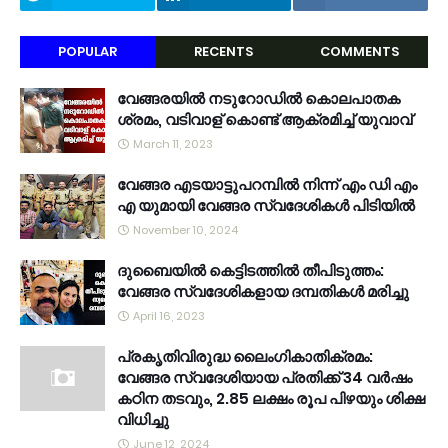
POPULAR
RECENTS
COMMENTS
വേങ്ങരയിൽ നടുറോഡിൽ കൊലപാതക
ശ്രമം, വടിവാള് കൊണ്ട് ആക്രമിച്ച് യുവാവ്
March 11, 2023
വേങ്ങര എടയാട്ടുപറമ്പിൽ നിന്ന് എം ഡി എം
എ യുമായി വേങ്ങര സ്വദേശികൾ പിടിയിൽ
November 10, 2024
ദുബൈയിൽ കെട്ടിടത്തിൽ തീപിടുത്തം:
വേങ്ങര സ്വദേശികളായ ദമ്പതികൾ മരിച്ചു
April 16, 2023
പ്രകൃതിവിരുദ്ധ ലൈംഗികാതിക്രമം:
വേങ്ങര സ്വദേശിയായ പ്രതിക്ക് 34 വര്‍ഷം
കഠിന തടവും, 2.85 ലക്ഷം രൂപ പിഴയും ശിക്ഷ
വിധിച്ചു
June 12, 2024