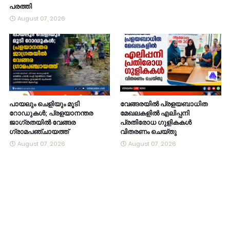
പരത്തി
August 07, 2026
പായലും ചെളിയും മൂടി
വേങ്ങരയിൽ പ്രളയബാധിത
റോഡുകൾ; പ്രളയാനന്തര
മേഖലകളിൽ എലിപ്പനി
ജാഗ്രതയിൽ വേങ്ങര
പ്രതിരോധ ഗുളികകൾ
ഗ്രാമപഞ്ചായത്ത്
വിതരണം ചെയ്തു
August 07, 2026
August 07, 2026