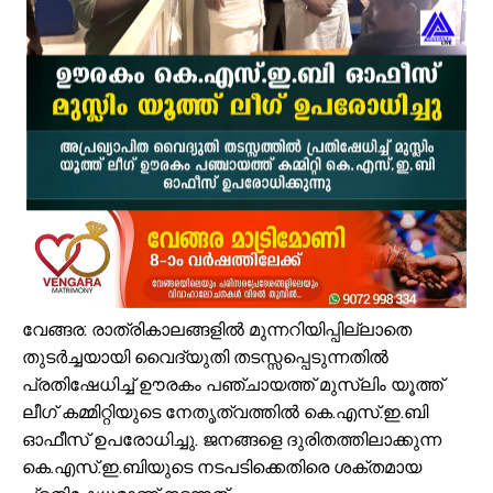
പ്രളയക്കെടുതി പ്രതിരോധം: വേങ്ങര പഞ്ചായപ്പിൽ സന്നദ്ധ സേനാംഗ
വേങ്ങര ജി.വി.എച്ച്.എസ്.എസിന് സമീപം റോഡരികിലെ പഴയ വാഹനങ
ഓണം അടുത്തെത്തി; ഏത്തപ്പഴത്തിന് പൊള്ളുന്ന വില നാൽപതിൽനിന്ന് 
വേങ്ങരയിൽ വെള്ളക്കെട്ട് രൂക്ഷം; ദുരിതബാധിതർക്ക് ആശ്വാസവുമാ
പ്രായം തടസ്സമല്ല; തിരൂരങ്ങാടി നഗരസഭയിൽ പ്ലസ് ടൂ പൂർത്തിയാക
വേങ്ങരയുടെ അഭിമാനമായി ഹിപ്നോട്ടിസ്റ്റ് മുഹമ്മദ് റിയാസ്; വേൾ
വാട്ടർ ടാങ്ക് വൃത്തിയാക്കുന്നതിനിടെ കെട്ടിടത്തിന്റെ മുകളിൽ നിന്ന് വ
ഉദ്യോഗസ്ഥ സംഘം പാണക്കാട് മണ്ണിടിച്ചിൽ ഉണ്ടായ സ്ഥലം സന്ദർശിച
ചക്രവാതച്ചുഴിയുടെ സ്വാധീനം: സംസ്ഥാനത്ത് ഓഗസ്റ്റ് 7 വരെ മഴ തുടരുമ
ആയിരത്തോളം സഡാക്കോ കൊക്കുകൾ നിർമ്മിച്ച് കുറ്റൂർ കെ.എം.എച്ച
വേങ്ങര: രാത്രികാലങ്ങളിൽ മുന്നറിയിപ്പില്ലാതെ
തുടർച്ചയായി വൈദ്യുതി തടസ്സപ്പെടുന്നതിൽ
പ്രതിഷേധിച്ച് ഊരകം പഞ്ചായത്ത് മുസ്ലിം യൂത്ത്
ലീഗ് കമ്മിറ്റിയുടെ നേതൃത്വത്തിൽ കെ.എസ്.ഇ.ബി
ഓഫീസ് ഉപരോധിച്ചു. ജനങ്ങളെ ദുരിതത്തിലാക്കുന്ന
കെ.എസ്.ഇ.ബിയുടെ നടപടിക്കെതിരെ ശക്തമായ