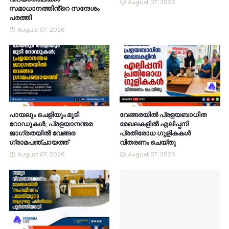
August 07, 2026
സമാധാനത്തിൻ്റെ സന്ദേശം
പരത്തി
August 07, 2026
പായലും ചെളിയും മൂടി
വേങ്ങരയിൽ പ്രളയബാധിത
റോഡുകൾ; പ്രളയാനന്തര
മേഖലകളിൽ എലിപ്പനി
ജാഗ്രതയിൽ വേങ്ങര
പ്രതിരോധ ഗുളികകൾ
ഗ്രാമപഞ്ചായത്ത്
വിതരണം ചെയ്തു
August 07, 2026
August 07, 2026