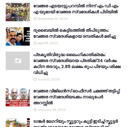
വേങ്ങര എടയാട്ടുപറമ്പിൽ നിന്ന് എം ഡി എം
എ യുമായി വേങ്ങര സ്വദേശികൾ പിടിയിൽ
November 10, 2024
ദുബൈയിൽ കെട്ടിടത്തിൽ തീപിടുത്തം:
വേങ്ങര സ്വദേശികളായ ദമ്പതികൾ മരിച്ചു
April 16, 2023
പ്രകൃതിവിരുദ്ധ ലൈംഗികാതിക്രമം:
വേങ്ങര സ്വദേശിയായ പ്രതിക്ക് 34 വര്‍ഷം
കഠിന തടവും, 2.85 ലക്ഷം രൂപ പിഴയും ശിക്ഷ
വിധിച്ചു
June 12, 2024
വേങ്ങര വിജിലൻസ് ഓഫീസർ ചമഞ്ഞ് തട്ടിപ്പ്;
വേങ്ങര സ്വദേശിയടക്കം നാലുപേർ
അറസ്റ്റിൽ
January 28, 2023
ടാങ്കർ ലോറിയും സ്കൂട്ടറും കൂട്ടി ഇടിച്ച് സ്കൂട്ടർ