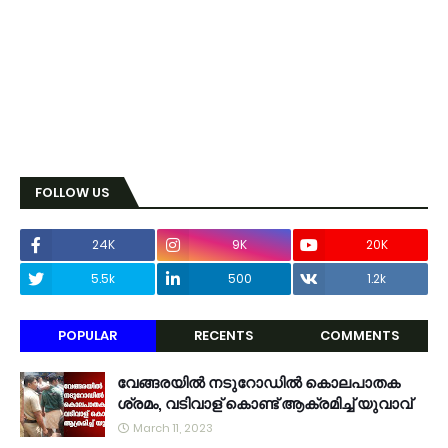
FOLLOW US
24K
9K
20K
5.5k
500
1.2k
POPULAR
RECENTS
COMMENTS
വേങ്ങരയിൽ നടുറോഡിൽ കൊലപാതക
ശ്രമം, വടിവാള് കൊണ്ട് ആക്രമിച്ച് യുവാവ്
March 11, 2023