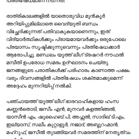
പ്രതിഷേധമാണ് നടന്നത്.
രാത്രികാലങ്ങളിൽ യാതൊരുവിധ മുൻകൂർ
അറിയിപ്പുമില്ലാതെ വൈദ്യുതി ബന്ധം
വിച്ഛേദിക്കുന്നത് പതിവാകുകയാണെന്നും, ഇത്
വിദ്യാർത്ഥികൾക്കും പ്രായമായവർക്കും ഒരുപോലെ
പ്രയാസം സൃഷ്ടിക്കുന്നുവെന്നും പ്രതിഷേധക്കാർ
ആരോപിച്ചു. മണ്ഡലം യൂത്ത് ലീഗ് ട്രഷറർ നൗഫൽ
മമ്പീതി ഉപരോധ സമരം ഉദ്ഘാടനം ചെയ്തു.
ജനങ്ങളുടെ പരാതികൾക്ക് പരിഹാരം കാണാത്ത പക്ഷം
വരും ദിവസങ്ങളിൽ പ്രതിഷേധം ശക്തമാക്കുമെന്ന്
അദ്ദേഹം മുന്നറിയിപ്പ് നൽകി.
പഞ്ചായത്ത് യൂത്ത് ലീഗ് ഭാരവാഹികളായ ഹംസ
കണ്ണൻതൊടി, ജസീം എൻ, മുനവർ കളത്തിങ്ങൽ,
യാസീൻ എം, ഷുഹൈബ് പി, അഫ്സൽ, സാദിഖ് ടി.എം,
ഇല്യാസ്, സലീം കുറ്റാളൂർ, നജാദ്, അബ്ദുറഹ്മാൻ,
മഹ്‌റൂഫ്, ജസീൽ തുടങ്ങിയവർ സമരത്തിന് നേതൃത്വം