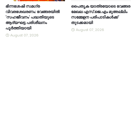
ഭിന്നശേഷി സമഗ്ര
പൈതൃക യാത്രയോടെ വേങ്ങര
വിവരശേഖരണം: വേങ്ങരയിൽ
മേഖല എസ്.ജെ.എം മുഅല്ലിം
‘സഹജീവനം’ പദ്ധതിയുടെ
സമ്മേളന പരിപാടികൾക്ക്
ആദ്യഘട്ട പരിശീലനം
തുടക്കമായി
പൂർത്തിയായി
August 07, 2026
August 07, 2026