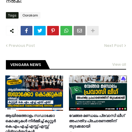
നൽകി.
Tags
Oorakam
Previous Post
Next Post
VENGARA NEWS
View all
ആയിരത്തോളം സഡാക്കോ
വേങ്ങര മണ്ഡലം പ്രവാസി ലീഗ്
കൊക്കുകൾ നിർമ്മിച്ച് കുറ്റൂർ
അംഗത്വ പ്രചാരണത്തിന്
കെ.എം.എച്ച്.എസ്സ്.എസ്സ്
തുടക്കമായി
വിദ്യാർത്ഥികൾ