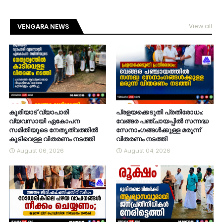
VENGARA NEWS
View all
കൂരിയാട് വ്യാപാരി
പ്രളയക്കെടുതി പ്രതിരോധം:
വ്യവസായി ഏകോപന
വേങ്ങര പഞ്ചായപ്പിൽ സന്നദ്ധ
സമിതിയുടെ നേതൃത്വത്തിൽ
സേനാംഗങ്ങൾക്കുള്ള മരുന്ന്
കുടിവെള്ള വിതരണം നടത്തി
വിതരണം നടത്തി
August 06, 2026
August 04, 2026