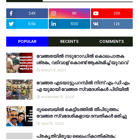
24K
9K
20K
5.5k
500
1.2k
POPULAR
RECENTS
COMMENTS
വേങ്ങരയിൽ നടുറോഡിൽ കൊലപാതക
ശ്രമം, വടിവാള് കൊണ്ട് ആക്രമിച്ച് യുവാവ്
March 11, 2023
വേങ്ങര എടയാട്ടുപറമ്പിൽ നിന്ന് എം ഡി എം
എ യുമായി വേങ്ങര സ്വദേശികൾ പിടിയിൽ
November 10, 2024
ദുബൈയിൽ കെട്ടിടത്തിൽ തീപിടുത്തം:
വേങ്ങര സ്വദേശികളായ ദമ്പതികൾ മരിച്ചു
April 16, 2023
പ്രകൃതിവിരുദ്ധ ലൈംഗികാതിക്രമം: