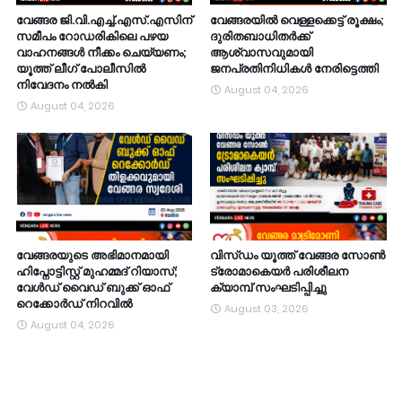
വേങ്ങര ജി.വി.എച്ച്.എസ്.എസിന്
വേങ്ങരയിൽ വെള്ളക്കെട്ട് രൂക്ഷം;
സമീപം റോഡരികിലെ പഴയ
ദുരിതബാധിതർക്ക്
വാഹനങ്ങൾ നീക്കം ചെയ്യണം;
ആശ്വാസവുമായി
യൂത്ത് ലീഗ് പോലീസിൽ
ജനപ്രതിനിധികൾ നേരിട്ടെത്തി
നിവേദനം നൽകി
August 04, 2026
August 04, 2026
വേങ്ങരയുടെ അഭിമാനമായി
വിസ്ഡം യൂത്ത് വേങ്ങര സോൺ
ഹിപ്നോട്ടിസ്റ്റ് മുഹമ്മദ് റിയാസ്;
ട്രോമാകെയർ പരിശീലന
വേൾഡ് വൈഡ് ബുക്ക് ഓഫ്
ക്യാമ്പ് സംഘടിപ്പിച്ചു
റെക്കോർഡ് നിറവിൽ
August 03, 2026
August 04, 2026