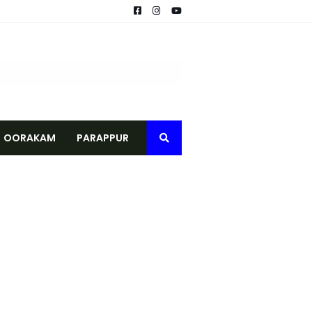
വ് നീളുന്നു
െ മൃതദേഹം കണ്ടെത്തി
രാമപഞ്ചായത്ത്
OORAKAM
PARAPPUR
കാർ, നേരിട്ട് ബാങ്ക് അക്കൗണ്ടിലേക്ക്
് ജില്ലാ ഭരണകൂടത്തിന്റെ ആദരം
വിതരണം ചെയ്തു
 ആദ്യഘട്ട പരിശീലനം പൂർത്തിയായി
പാടികൾക്ക് തുടക്കമായി
ുടിവെള്ള വിതരണം നടത്തി
ഗരസഭയ്ക്ക് വിവരാവകാശ കമ്മീഷന്റെ ഉത്തരവ്
ടാന്‍ ഒരുങ്ങി ടെലികോം കമ്പനികള്
െമൃതദേഹം കണ്ടെത്തി