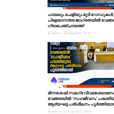
പായലും ചെളിയും മൂടി റോഡുകൾ;
പ്രളയാനന്തര ജാഗ്രതയിൽ വേങ്ങ
ഗ്രാമപഞ്ചായത്ത്
admin
August 07, 2026
Vengara
ഭിന്നശേഷി സമഗ്ര വിവരശേഖരണം
വേങ്ങരയിൽ ‘സഹജീവനം’ പദ്ധതി
ആദ്യഘട്ട പരിശീലനം പൂർത്തിയാ
admin
August 07, 2026