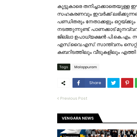
കൂട്ടുകാരെ തനിച്ചാക്കാതെയുള്ള 
സഹകരണവും ഇവർക്ക് ലഭിക്കുന്നണ്ട
പണ്ഡിതരും നേതാക്കളും ഒറ്റയ്ക്കു
നടത്തുന്നുണ്ട്. പാണക്കാട് മുനവ
ജില്ലാ ഉപാധ്യക്ഷൻ പി.കെ.എം. സ
എസ്.വൈ.എസ്. സാന്ത്വനം സെറ്റ് ട
കബറിടത്തിലും വീടുകളിലും എത്തി 
Tags
Malappuram
Share
Previous Post
VENGARA NEWS
Vengara