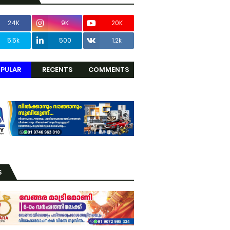
24K
9K
20K
5.5k
500
1.2k
PULAR
RECENTS
COMMENTS
S