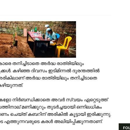
്രളയക്കെടുതി പ്രതിരോധം: വേങ്ങര പഞ്ചായപ്പിൽ സന്നദ്ധ സേനാംഗങ്ങൾക്
േങ്ങര ജി.വി.എച്ച്.എസ്.എസിന് സമീപം റോഡരികിലെ പഴയ വാഹനങ്ങൾ ന
ണം അടുത്തെത്തി; ഏത്തപ്പഴത്തിന് പൊള്ളുന്ന വില നാൽപതിൽനിന്ന് 65-ലേ
േങ്ങരയിൽ വെള്ളക്കെട്ട് രൂക്ഷം; ദുരിതബാധിതർക്ക് ആശ്വാസവുമായി ജനപ
്രായം തടസ്സമല്ല; തിരൂരങ്ങാടി നഗരസഭയിൽ പ്ലസ് ടൂ പൂർത്തിയാക്കിയ 
േങ്ങരയുടെ അഭിമാനമായി ഹിപ്നോട്ടിസ്റ്റ് മുഹമ്മദ് റിയാസ്; വേൾഡ് വൈഡ
ാട്ടർ ടാങ്ക് വൃത്തിയാക്കുന്നതിനിടെ കെട്ടിടത്തിന്റെ മുകളിൽ നിന്ന് വീണു പരപ
ദ്യോഗസ്ഥ സംഘം പാണക്കാട് മണ്ണിടിച്ചിൽ ഉണ്ടായ സ്ഥലം സന്ദർശിച്ചു
ക്രവാതച്ചുഴിയുടെ സ്വാധീനം: സംസ്ഥാനത്ത് ഓഗസ്റ്റ് 7 വരെ മഴ തുടരുമെന്ന് 
ുകാരെ തനിച്ചിടാതെ അർദ്ധ രാത്രിയിലും
യിരത്തോളം സഡാക്കോ കൊക്കുകൾ നിർമ്മിച്ച് കുറ്റൂർ കെ.എം.എച്ച്.എസ്
്കൾ. കഴിഞ്ഞ ദിവസം ഇടിമിന്നൽ ദുരന്തത്തിൽ
ാണക്കാട്ട് മണ്ണിടിച്ചിൽ; അനധികൃത പാറ പൊട്ടിക്കലാണ് ദുരന്തത്തിന് കാരണം 
 അരികിലാണ് അർദ്ധ രാത്രിയിലും തനിച്ചിടാതെ
ിയുന്നത്.
ളുകളോ നിർബന്ധിക്കാതെ അവർ സ്വയം ഏറ്റെടുത്ത്
ുപത്തിനാല് മണിക്കൂറും തുടർച്ചയായി ഒന്നിലധികം
ചെയ്ത് കബറിന് അരികിൽ കൂട്ടായി ഇരിക്കുന്നു.
 എത്തുന്നവരുടെ കരൾ അലിയിപ്പിക്കുന്നതാണ്.
FO