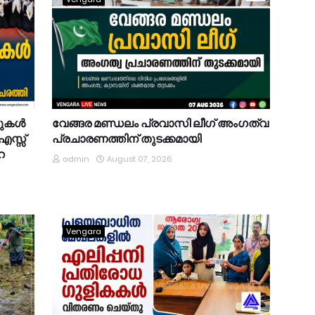
കുകൾ
വേങ്ങര മണ്ഡലം പ്രവാസി ലീഗ് അംഗത്വ
.എസ്സ്
പ്രചാരണത്തിന് തുടക്കമായി
െ
admin
August 07, 2026
Vengara