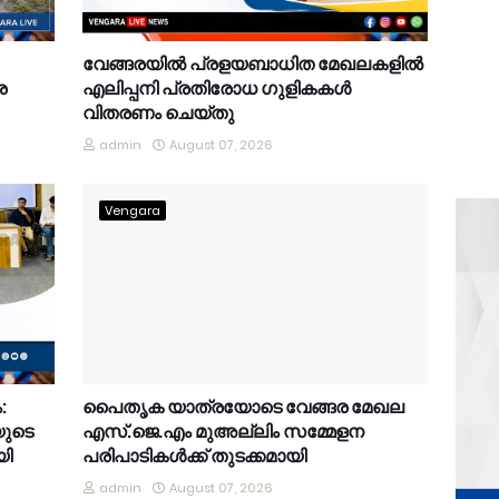
വേങ്ങരയിൽ പ്രളയബാധിത മേഖലകളിൽ
ര
എലിപ്പനി പ്രതിരോധ ഗുളികകൾ
വിതരണം ചെയ്തു
admin
August 07, 2026
Vengara
:
പൈതൃക യാത്രയോടെ വേങ്ങര മേഖല
യുടെ
എസ്.ജെ.എം മുഅല്ലിം സമ്മേളന
യി
പരിപാടികൾക്ക് തുടക്കമായി
admin
August 07, 2026