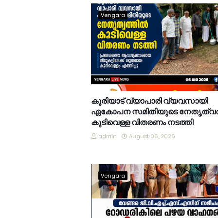
Vengara
കൂരിയാട് വ്യാപാരി വ്യവസായി
ഏകോപന സമിതിയുടെ നേതൃത്വത
കുടിവെള്ള വിതരണം നടത്തി
admin
August 06, 2026
Vengara