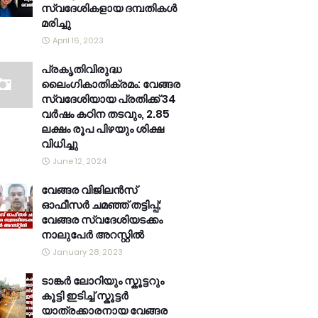
സ്വദേശികളായ ദമ്പതികൾ
മരിച്ചു
April 16, 2023
പ്രകൃതിവിരുദ്ധ
ലൈംഗികാതിക്രമം: വേങ്ങര
സ്വദേശിയായ പ്രതിക്ക് 34
വര്‍ഷം കഠിന തടവും, 2.85
ലക്ഷം രൂപ പിഴയും ശിക്ഷ
വിധിച്ചു
June 12, 2024
വേങ്ങര വിജിലൻസ്
ഓഫീസർ ചമഞ്ഞ് തട്ടിപ്പ്;
വേങ്ങര സ്വദേശിയടക്കം
നാലുപേർ അറസ്റ്റിൽ
January 28, 2023
ടാങ്കർ ലോറിയും സ്കൂട്ടറും
കൂട്ടി ഇടിച്ച് സ്കൂട്ടർ
യാത്രക്കാരനായ വേങ്ങര