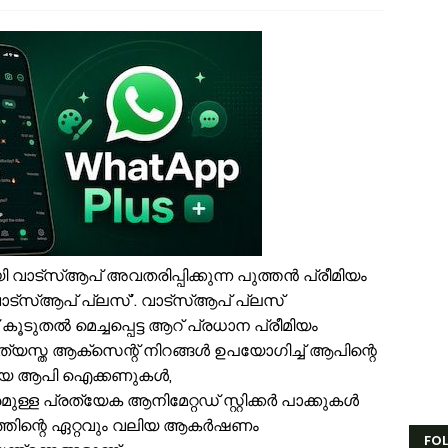
സ്. എം. സർവർ മെഗാ ക്വിസ് -മലപ്പുറം ഈസ്റ്റ് സോൺ മത്സരം സമാപിച്ച
ൗദിയിൽ വാഹനാപകടത്തിൽ മൂന്നിയൂർ സ്വദേശി മരണപ്പെട്ടു
ണക്കാലത്തെ റേഷൻ വിതരണം തിങ്കളാഴ്ച മുതൽ; കാർഡുകൾക്കുള്ള സാധന
ംവരണ നിയമനങ്ങളിൽ സ്പെഷ്യൽ റിക്രൂട്ട്മെന്റ് നടത്തണം: ഒ.ബി.സി, എസ
ൻഫാന്റിനോക്കെതിരെ അവിശ്വാസ പ്രമേയ നീക്കവുമായി യുവേഫ; ഫിഫ 
സ്.എം.സർവർ മെഗാ ഉറുദു ക്വിസ് മത്സരം സമാപിച്ചു
തുക്കുങ്ങൽ ഗവൺമെന്റ് ഹയർ സെക്കന്ററി സ്കൂളിന് പ്രത്യേക പാക്കേജ് അന
േങ്ങര ടൗൺ പൗരസമിതി ഫുട്ബോൾ പ്രവചന മത്സരം: വിജയിക്ക് മന്ത്രി 
ിഹാബ് തങ്ങളെ അനുസ്മരിച്ച് പി.കെ. കുഞ്ഞാലിക്കുട്ടി
ൂരിയാട് വ്യാപാരി വ്യവസായി ഏകോപന സമിതിയുടെ നേതൃത്വത്തിൽ ക
ിവരാവകാശ നിയമപ്രകാരം വിവരം സൗജന്യമായി നൽകണം; തിരൂരങ്ങാടി ന
്‌സ്ആപ് അവതരിപ്പിക്കുന്ന പുത്തൻ പ്രീമിയം
്‌സ്ആപ് പ്ലസ്’. വാട്‌സ്ആപ് പ്ലസ്
ൂടുതൽ മെച്ചപ്പെട്ട ആറ് പ്രധാന പ്രീമിയം
യത്യസ്ത ആക്‌സെന്റ് നിറങ്ങൾ ഉപയോഗിച്ച് ആപിന്റെ
പുതിയ ആപി ഐക്കണുകൾ,
ള്ള പ്രത്യേക ആനിമേറ്റഡ് സ്റ്റിക്കർ പാക്കുകൾ
ത്തിന്റെ ഏറ്റവും വലിയ ആകർഷണം
FO