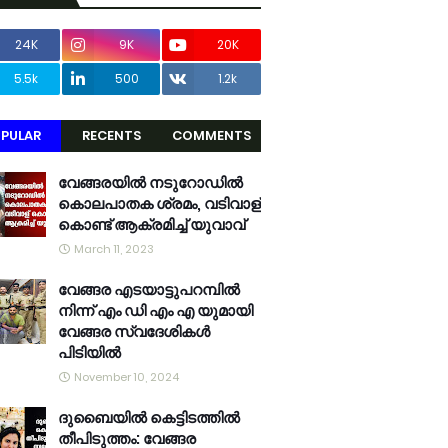
24K
9K
20K
5.5k
500
1.2k
PULAR
RECENTS
COMMENTS
വേങ്ങരയിൽ നടുറോഡിൽ
കൊലപാതക ശ്രമം, വടിവാള്
കൊണ്ട് ആക്രമിച്ച് യുവാവ്
March 11, 2023
വേങ്ങര എടയാട്ടുപറമ്പിൽ
നിന്ന് എം ഡി എം എ യുമായി
വേങ്ങര സ്വദേശികൾ
പിടിയിൽ
November 10, 2024
ദുബൈയിൽ കെട്ടിടത്തിൽ
തീപിടുത്തം: വേങ്ങര