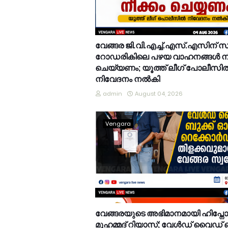
വേങ്ങര ജി.വി.എച്ച്.എസ്.എസിന് 
റോഡരികിലെ പഴയ വാഹനങ്ങൾ നീ
ചെയ്യണം; യൂത്ത് ലീഗ് പോലീസി
നിവേദനം നൽകി
admin
August 04, 2026
Vengara
വേങ്ങരയുടെ അഭിമാനമായി ഹിപ്നോട്ടിസ
മുഹമ്മദ് റിയാസ്; വേൾഡ് വൈഡ് ബ