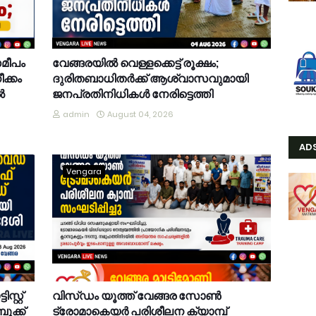
സമീപം
വേങ്ങരയിൽ വെള്ളക്കെട്ട് രൂക്ഷം;
ക്കം
ദുരിതബാധിതർക്ക് ആശ്വാസവുമായി
ൽ
ജനപ്രതിനിധികൾ നേരിട്ടെത്തി
admin
August 04, 2026
AD
Vengara
്റ്റ്
വിസ്ഡം യൂത്ത് വേങ്ങര സോൺ
ുക്ക്
ട്രോമാകെയർ പരിശീലന ക്യാമ്പ്