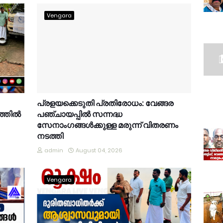
Vengara
പ്രളയക്കെടുതി പ്രതിരോധം: വേങ്ങര
്തിൽ
പഞ്ചായപ്പിൽ സന്നദ്ധ
സേനാംഗങ്ങൾക്കുള്ള മരുന്ന് വിതരണം
നടത്തി
admin
August 04, 2026
Vengara