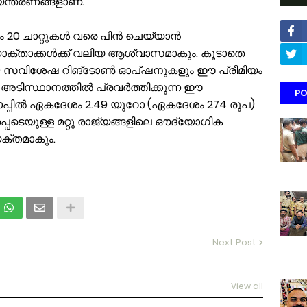
ന്ത്രണങ്ങളാണ്.
രം 20 ചാറ്റുകൾ വരെ പിൻ ചെയ്യാൻ
പയോക്താക്കൾക്ക് വലിയ ആശ്വാസമാകും. കൂടാതെ
്ങിയ 10 സവിശേഷ റിങ്ടോൺ ഓപ്ഷനുകളും ഈ പ്രീമിയം
സ അടിസ്ഥാനത്തിൽ പ്രവർത്തിക്കുന്ന ഈ
PO
ോപ്പിൽ ഏകദേശം 2.49 യൂറോ (ഏകദേശം 274 രൂപ)
പെടെയുള്ള മറ്റു രാജ്യങ്ങളിലെ ഔദ്യോഗിക
ക്തമാകും.
Next Post
View all