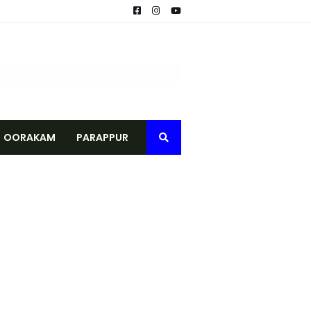
ടാന്‍ ഒരുങ്ങി ടെലികോം കമ്പനികള്
െമൃതദേഹം കണ്ടെത്തി
കുള്ള മരുന്ന് വിതരണം നടത്തി
OORAKAM
PARAPPUR
ീക്കം ചെയ്യണം; യൂത്ത് ലീഗ് പോലീസിൽ നിവേദനം നൽകി
ക്ക് കുതിച്ചുചാടി വിപണി
്രതിനിധികൾ നേരിട്ടെത്തി
പഠിതാക്കൾക്ക് യാത്രയയപ്പും ആദരവും
് ബുക്ക് ഓഫ് റെക്കോർഡ് നിറവിൽ
്പനങ്ങാടി സ്വദേശി മരിച്ചു
മുന്നറിയിപ്പ്
ച്ചു
ന്ന് മുഖ്യമന്ത്രി വി.ഡി. സതീശൻ