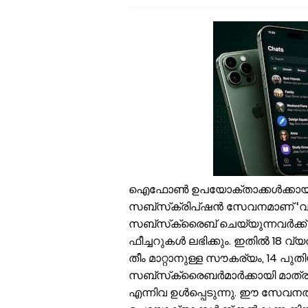
എ
സ
ഓ
സ
ഇ
എ
ഒ
വ
ശ
ക
വ
ഐഫോൺ ഉപയോക്താക്കൾക്കായി വാട
സബ്‌സ്‌ക്രിപ്ഷൻ സേവനമാണ് ‘വാട
സബ്‌സ്‌ക്രൈബ് ചെയ്യുന്നവർക്ക് ക
ഫീച്ചറുകൾ ലഭിക്കും. ഇതിൽ 18 വ്
തീം മാറ്റാനുള്ള സൗകര്യം, 14 
സബ്‌സ്‌ക്രൈബർമാർക്കായി മാത്രമു
എന്നിവ ഉൾപ്പെടുന്നു. ഈ സേവന