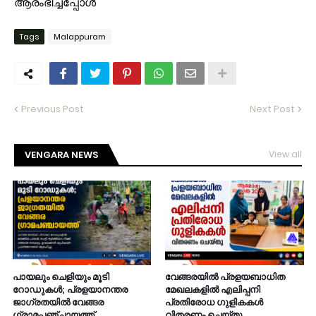
ആരംഭിച്ചപ്പോൾ
Tags
Malappuram
Previous Post
Next Post
VENGARA NEWS
View all
പായലും ചെളിയും മൂടി
വേങ്ങരയിൽ പ്രളയബാധിത
റോഡുകൾ; പ്രളയാനന്തര
മേഖലകളിൽ എലിപ്പനി
ജാഗ്രതയിൽ വേങ്ങര
പ്രതിരോധ ഗുളികകൾ
ഗ്രാമപഞ്ചായത്ത്
വിതരണം ചെയ്തു