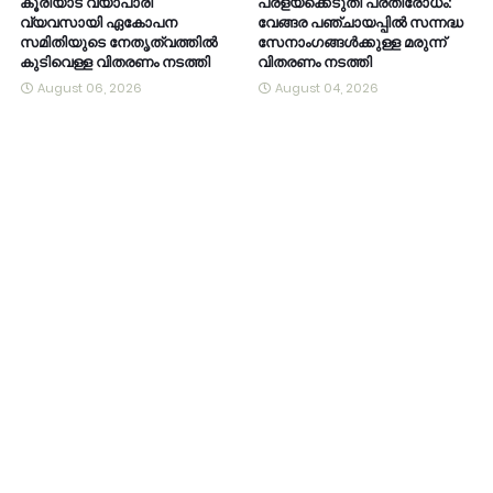
കൂരിയാട് വ്യാപാരി
പ്രളയക്കെടുതി പ്രതിരോധം:
വ്യവസായി ഏകോപന
വേങ്ങര പഞ്ചായപ്പിൽ സന്നദ്ധ
സമിതിയുടെ നേതൃത്വത്തിൽ
സേനാംഗങ്ങൾക്കുള്ള മരുന്ന്
കുടിവെള്ള വിതരണം നടത്തി
വിതരണം നടത്തി
August 06, 2026
August 04, 2026