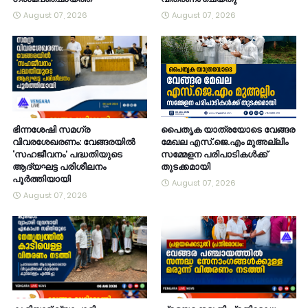
August 07, 2026
August 07, 2026
ഭിന്നശേഷി സമഗ്ര
പൈതൃക യാത്രയോടെ വേങ്ങര
വിവരശേഖരണം: വേങ്ങരയിൽ
മേഖല എസ്.ജെ.എം മുഅല്ലിം
‘സഹജീവനം’ പദ്ധതിയുടെ
സമ്മേളന പരിപാടികൾക്ക്
ആദ്യഘട്ട പരിശീലനം
തുടക്കമായി
പൂർത്തിയായി
August 07, 2026
August 07, 2026