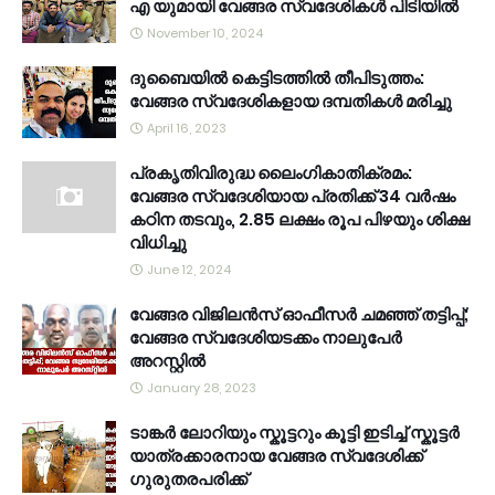
എ യുമായി വേങ്ങര സ്വദേശികൾ പിടിയിൽ
November 10, 2024
ദുബൈയിൽ കെട്ടിടത്തിൽ തീപിടുത്തം:
വേങ്ങര സ്വദേശികളായ ദമ്പതികൾ മരിച്ചു
April 16, 2023
പ്രകൃതിവിരുദ്ധ ലൈംഗികാതിക്രമം:
വേങ്ങര സ്വദേശിയായ പ്രതിക്ക് 34 വര്‍ഷം
കഠിന തടവും, 2.85 ലക്ഷം രൂപ പിഴയും ശിക്ഷ
വിധിച്ചു
June 12, 2024
വേങ്ങര വിജിലൻസ് ഓഫീസർ ചമഞ്ഞ് തട്ടിപ്പ്;
വേങ്ങര സ്വദേശിയടക്കം നാലുപേർ
അറസ്റ്റിൽ
January 28, 2023
ടാങ്കർ ലോറിയും സ്കൂട്ടറും കൂട്ടി ഇടിച്ച് സ്കൂട്ടർ
യാത്രക്കാരനായ വേങ്ങര സ്വദേശിക്ക്
ഗുരുതരപരിക്ക്