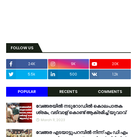
FOLLOW US
24K
9K
20K
5.5k
500
1.2k
POPULAR
RECENTS
COMMENTS
വേങ്ങരയിൽ നടുറോഡിൽ കൊലപാതക
ശ്രമം, വടിവാള് കൊണ്ട് ആക്രമിച്ച് യുവാവ്
March 11, 2023
വേങ്ങര എടയാട്ടുപറമ്പിൽ നിന്ന് എം ഡി എം