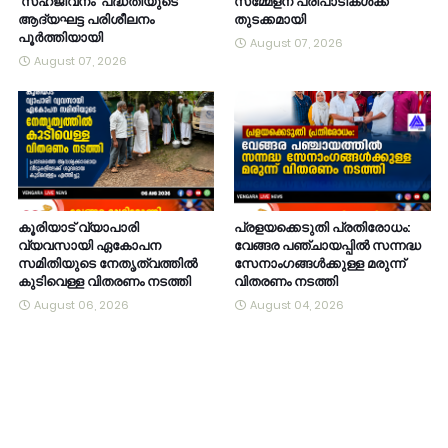
‘സഹജീവനം’ പദ്ധതിയുടെ
സമ്മേളന പരിപാടികൾക്ക്
ആദ്യഘട്ട പരിശീലനം
തുടക്കമായി
പൂർത്തിയായി
August 07, 2026
August 07, 2026
കൂരിയാട് വ്യാപാരി
പ്രളയക്കെടുതി പ്രതിരോധം:
വ്യവസായി ഏകോപന
വേങ്ങര പഞ്ചായപ്പിൽ സന്നദ്ധ
സമിതിയുടെ നേതൃത്വത്തിൽ
സേനാംഗങ്ങൾക്കുള്ള മരുന്ന്
കുടിവെള്ള വിതരണം നടത്തി
വിതരണം നടത്തി
August 06, 2026
August 04, 2026