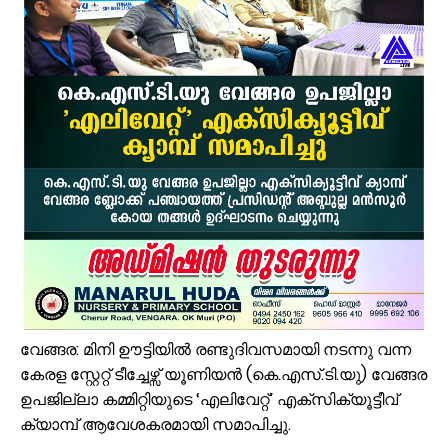
പ്രായം തടസ്സമല്ല; തിരൂരങ്ങാടി നഗരസഭയിൽ പ്ലസ് ടൂ പൂർത്തിയാക
വേങ്ങരയുടെ അഭിമാനമായി ഹിപ്നോട്ടിസ്റ്റ് മുഹമ്മദ് റിയാസ്; വേൾ
വാട്ടർ ടാങ്ക് വൃത്തിയാക്കുന്നതിനിടെ കെട്ടിടത്തിന്റെ മുകളിൽ നിന്ന് വ
ഉദ്യോഗസ്ഥ സംഘം പാണക്കാട് മണ്ണിടിച്ചിൽ ഉണ്ടായ സ്ഥലം സന്ദർശിച
ചക്രവാതച്ചുഴിയുടെ സ്വാധീനം: സംസ്ഥാനത്ത് ഓഗസ്റ്റ് 7 വരെ മഴ തുടരുമ
വിസ്ഡം യൂത്ത് വേങ്ങര സോൺ ട്രോമാകെയർ പരിശീലന ക്യാമ്പ് സംഘട
പാണക്കാട് ശിഹാബ് തങ്ങളുടെ സ്മാരകമന്ദിരം വൈകാതെ യാഥാർഥ്യമാക
എസ്. എം. സർവർ മെഗാ ക്വിസ് -മലപ്പുറം ഈസ്റ്റ് സോൺ മത്സരം സമ
സൗദിയിൽ വാഹനാപകടത്തിൽ മൂന്നിയൂർ സ്വദേശി മരണപ്പെട്ടു
ജോലിസ്ഥലത്ത് വെള്ളപ്പൊക്കം; അസമിൽ മരിച്ച തിരൂരങ്ങാടി സ്വദേ
വേങ്ങര: മിനി ഊട്ടിയിൽ രണ്ടുദിവസമായി നടന്നു വന്ന
കേരള സ്റ്റേറ്റ് ടീച്ചേഴ്സ് യൂണിയൻ (കെ.എസ്.ടി.യു) വേങ്ങര
ഉപജില്ലാ കമ്മിറ്റിയുടെ ‘എലിവേറ്റ്’ എക്സിക്യൂട്ടീവ്
ക്യാമ്പ് ആവേശകരമായി സമാപിച്ചു.