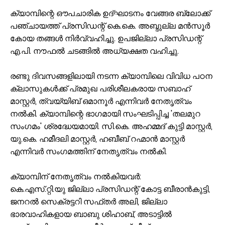
ക്യാമ്പിന്റെ ഔപചാരിക ഉദ്ഘാടനം വേങ്ങര ബ്ലോക്ക്
പഞ്ചായത്ത് പ്രസിഡന്റ് കെ.കെ. അബ്ദുല്ല മൻസൂർ
കോയ തങ്ങൾ നിർവ്വഹിച്ചു. ഉപജില്ലാ പ്രസിഡന്റ്
എ.പി. നൗഫൽ ചടങ്ങിൽ അധ്യക്ഷത വഹിച്ചു.
രണ്ടു ദിവസങ്ങളിലായി നടന്ന ക്യാമ്പിലെ വിവിധ പഠന
ക്ലാസുകൾക്ക് പ്രമുഖ പരിശീലകരായ സബാഹ്
മാസ്റ്റർ, ത്വയ്യിബ് ഒമാനൂർ എന്നിവർ നേതൃത്വം
നൽകി. ക്യാമ്പിന്റെ ഭാഗമായി സംഘടിപ്പിച്ച 'തലമുറ
സംഗമം' ശ്രദ്ധേയമായി. സി.കെ. അഹമ്മദ് കുട്ടി മാസ്റ്റർ,
യു.കെ. ഹമീദലി മാസ്റ്റർ, ഹബീബ് റഹ്മാൻ മാസ്റ്റർ
എന്നിവർ സംഗമത്തിന് നേതൃത്വം നൽകി.
ക്യാമ്പിന് നേതൃത്വം നൽകിയവർ:
കെ.എസ്.റ്റി.യു ജില്ലാ പ്രസിഡന്റ് കോട്ട ബീരാൻകുട്ടി,
ജനറൽ സെക്രട്ടറി സഫ്തർ അലി, ജില്ലാ
ഭാരവാഹികളായ ബാബു ശിഹാബ്, അടാട്ടിൽ