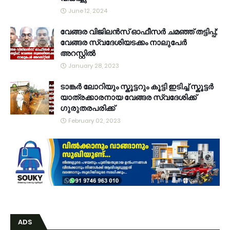
June 12, 2024
വേങ്ങര വിജിലൻസ് ഓഫീസർ ചമഞ്ഞ് തട്ടിപ്പ്;
വേങ്ങര സ്വദേശിയടക്കം നാലുപേർ
അറസ്റ്റിൽ
January 28, 2023
ടാങ്കർ ലോറിയും സ്കൂട്ടറും കൂട്ടി ഇടിച്ച് സ്കൂട്ടർ
യാത്രക്കാരനായ വേങ്ങര സ്വദേശിക്ക്
ഗുരുതരപരിക്ക്
February 02, 2023
ADS