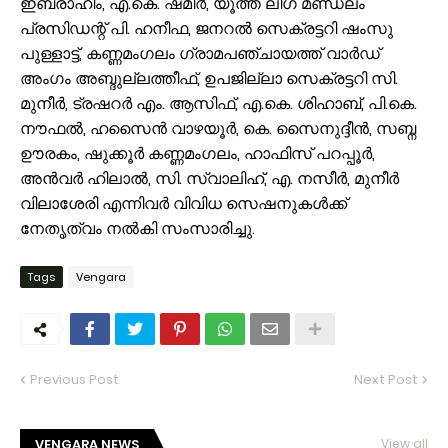
ഇബ്രാഹിം, എ.കെ. ഷമീർ, യൂത്ത് ലീഗ് മണ്ഡലം
പ്രസിഡന്റ് പി. ഹനീഫ, ജനറൽ സെക്രട്ടറി ഷംസു
പുള്ളാട്ട്, കണ്ണമംഗലം ഗ്രാമപഞ്ചായത്ത് വാർഡ്
അംഗം അബ്ദുല്ലത്തീഫ്, ഉപജില്ലാ സെക്രട്ടറി സി.
മുനീർ, ട്രഷറർ എം. ആസിഫ്, എ.കെ. ശിഹാബ്, പി.കെ.
നൗഫൽ, ഹസൈൻ വാഴയൂർ, കെ. സൈനുദ്ദീൻ, സബ്ന
ഊരകം, ഷുക്കൂർ കണ്ണമംഗലം, ഹാഫിസ് പറപ്പൂർ,
അൻവർ ഹിലാൽ, സി. സ്വാലിഹ്, എ. നസീർ, മുനീർ
വിലാശേരി എന്നിവർ വിവിധ സെഷനുകൾക്ക്
നേതൃത്വം നൽകി സംസാരിച്ചു.
Tags
Vengara
Previous Post
Next Post
VENGARA NEWS
View all