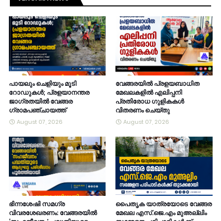
പായലും ചെളിയും മൂടി
വേങ്ങരയിൽ പ്രളയബാധിത
റോഡുകൾ; പ്രളയാനന്തര
മേഖലകളിൽ എലിപ്പനി
ജാഗ്രതയിൽ വേങ്ങര
പ്രതിരോധ ഗുളികകൾ
ഗ്രാമപഞ്ചായത്ത്
വിതരണം ചെയ്തു
August 07, 2026
August 07, 2026
ഭിന്നശേഷി സമഗ്ര
പൈതൃക യാത്രയോടെ വേങ്ങര
വിവരശേഖരണം: വേങ്ങരയിൽ
മേഖല എസ്.ജെ.എം മുഅല്ലിം