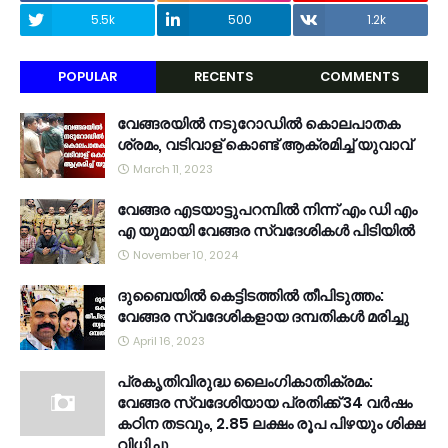
5.5k
500
1.2k
POPULAR
RECENTS
COMMENTS
വേങ്ങരയിൽ നടുറോഡിൽ കൊലപാതക
ശ്രമം, വടിവാള് കൊണ്ട് ആക്രമിച്ച് യുവാവ്
March 11, 2023
വേങ്ങര എടയാട്ടുപറമ്പിൽ നിന്ന് എം ഡി എം
എ യുമായി വേങ്ങര സ്വദേശികൾ പിടിയിൽ
November 10, 2024
ദുബൈയിൽ കെട്ടിടത്തിൽ തീപിടുത്തം:
വേങ്ങര സ്വദേശികളായ ദമ്പതികൾ മരിച്ചു
April 16, 2023
പ്രകൃതിവിരുദ്ധ ലൈംഗികാതിക്രമം:
വേങ്ങര സ്വദേശിയായ പ്രതിക്ക് 34 വര്‍ഷം
കഠിന തടവും, 2.85 ലക്ഷം രൂപ പിഴയും ശിക്ഷ
വിധിച്ചു