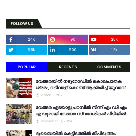
FOLLOW US
24K
9K
20K
5.5k
500
1.2k
POPULAR
RECENTS
COMMENTS
വേങ്ങരയിൽ നടുറോഡിൽ കൊലപാതക
ശ്രമം, വടിവാള് കൊണ്ട് ആക്രമിച്ച് യുവാവ്
March 11, 2023
വേങ്ങര എടയാട്ടുപറമ്പിൽ നിന്ന് എം ഡി എം
എ യുമായി വേങ്ങര സ്വദേശികൾ പിടിയിൽ
November 10, 2024
ദുബൈയിൽ കെട്ടിടത്തിൽ തീപിടുത്തം: