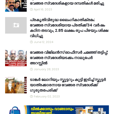
വേങ്ങര സ്വദേശികളായ ദമ്പതികൾ മരിച്ചു
April 16, 2023
പ്രകൃതിവിരുദ്ധ ലൈംഗികാതിക്രമം:
വേങ്ങര സ്വദേശിയായ പ്രതിക്ക് 34 വര്‍ഷം
കഠിന തടവും, 2.85 ലക്ഷം രൂപ പിഴയും ശിക്ഷ
വിധിച്ചു
June 12, 2024
വേങ്ങര വിജിലൻസ് ഓഫീസർ ചമഞ്ഞ് തട്ടിപ്പ്;
വേങ്ങര സ്വദേശിയടക്കം നാലുപേർ
അറസ്റ്റിൽ
January 28, 2023
ടാങ്കർ ലോറിയും സ്കൂട്ടറും കൂട്ടി ഇടിച്ച് സ്കൂട്ടർ
യാത്രക്കാരനായ വേങ്ങര സ്വദേശിക്ക്
ഗുരുതരപരിക്ക്
February 02, 2023