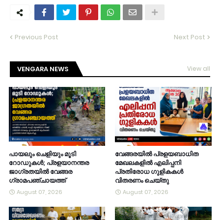
Previous Post
Next Post
VENGARA NEWS
View all
പായലും ചെളിയും മൂടി
വേങ്ങരയിൽ പ്രളയബാധിത
റോഡുകൾ; പ്രളയാനന്തര
മേഖലകളിൽ എലിപ്പനി
ജാഗ്രതയിൽ വേങ്ങര
പ്രതിരോധ ഗുളികകൾ
ഗ്രാമപഞ്ചായത്ത്
വിതരണം ചെയ്തു
August 07, 2026
August 07, 2026