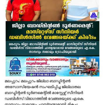
ഉദ്യോഗസ്ഥ സംഘം പാണക്കാട് മണ്ണിടിച്ചിൽ ഉണ്ടായ സ്ഥലം സന്ദർശിച
ചക്രവാതച്ചുഴിയുടെ സ്വാധീനം: സംസ്ഥാനത്ത് ഓഗസ്റ്റ് 7 വരെ മഴ തുടരുമ
വിസ്ഡം യൂത്ത് വേങ്ങര സോൺ ട്രോമാകെയർ പരിശീലന ക്യാമ്പ് സംഘട
പാണക്കാട് ശിഹാബ് തങ്ങളുടെ സ്മാരകമന്ദിരം വൈകാതെ യാഥാർഥ്യമാക
എസ്. എം. സർവർ മെഗാ ക്വിസ് -മലപ്പുറം ഈസ്റ്റ് സോൺ മത്സരം സമ
സൗദിയിൽ വാഹനാപകടത്തിൽ മൂന്നിയൂർ സ്വദേശി മരണപ്പെട്ടു
ജോലിസ്ഥലത്ത് വെള്ളപ്പൊക്കം; അസമിൽ മരിച്ച തിരൂരങ്ങാടി സ്വദേ
പായലും ചെളിയും മൂടി റോഡുകൾ; പ്രളയാനന്തര ജാഗ്രതയിൽ വേങ്
ക്ഷേമ പെൻഷൻ ഇനി വീടുകളിലെത്തില്ല; സഹകരണ സംഘങ്ങളെ ഒഴിവാക്കി
പാണക്കാട് എടയപ്പാലം മണ്ണിടിച്ചിൽ രക്ഷാപ്രവർത്തനം: മികച്ച സേവ
മലപ്പുറം: മലപ്പുറം ജില്ലാ ബാഡ്മിന്റൺ
അസോസിയേഷൻ സംഘടിപ്പിച്ച ജില്ലാതല
ബാഡ്മിന്റൺ ടൂർണമെന്റിൽ മാസ്റ്റേഴ്സ് സീനിയർ
ഡബിൾസ് വിഭാഗത്തിൽ വേങ്ങരയുടെ എ.കെ.
നാസറും സലാമും ചാമ്പ്യന്മാരായി. മികച്ച