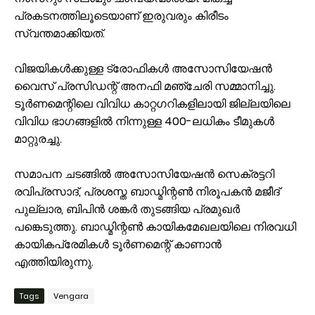
പ്രകടനത്തിലൂടെയാണ് ഇരുവരും കിരീടം
സ്വന്തമാക്കിയത്.
വിജയികൾക്കുള്ള ട്രോഫികൾ അസോസിയേഷൻ
വൈസ് പ്രസിഡന്റ് അനഫി മഞ്ചേരി സമ്മാനിച്ചു.
ടൂർണമെന്റിലെ വിവിധ കാറ്റഗറികളിലായി ജില്ലയിലെ
വിവിധ ഭാഗങ്ങളിൽ നിന്നുള്ള 400-ലധികം ടീമുകൾ
മാറ്റുരച്ചു.
സമാപന ചടങ്ങിൽ അസോസിയേഷൻ സെക്രട്ടറി
രവിപ്രസാദ്, പ്രശസ്ത ബാഡ്മിന്റൺ നിരൂപകൻ മജീദ്
പുല്ലാര, ബിപിൻ ശങ്കർ തുടങ്ങിയ പ്രമുഖർ
പങ്കെടുത്തു. ബാഡ്മിന്റൺ കായികമേഖലയിലെ നിരവധി
കായികപ്രേമികൾ ടൂർണമെന്റ് കാണാൻ
എത്തിയിരുന്നു.
Tags
Vengara