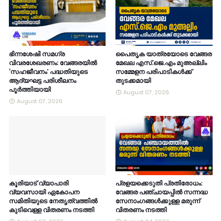
ഭിന്നശേഷി സമഗ്ര
പൈതൃക യാത്രയോടെ വേങ്ങര
വിവരശേഖരണം: വേങ്ങരയിൽ
മേഖല എസ്.ജെ.എം മുഅല്ലിം
‘സഹജീവനം’ പദ്ധതിയുടെ
സമ്മേളന പരിപാടികൾക്ക്
ആദ്യഘട്ട പരിശീലനം
തുടക്കമായി
പൂർത്തിയായി
August 07, 2026
August 07, 2026
കൂരിയാട് വ്യാപാരി
പ്രളയക്കെടുതി പ്രതിരോധം:
വ്യവസായി ഏകോപന
വേങ്ങര പഞ്ചായപ്പിൽ സന്നദ്ധ
സമിതിയുടെ നേതൃത്വത്തിൽ
സേനാംഗങ്ങൾക്കുള്ള മരുന്ന്
കുടിവെള്ള വിതരണം നടത്തി
വിതരണം നടത്തി