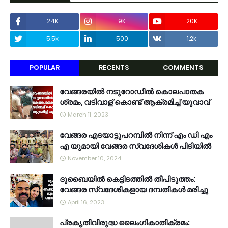
24K
9K
20K
5.5k
500
1.2k
POPULAR
RECENTS
COMMENTS
വേങ്ങരയിൽ നടുറോഡിൽ കൊലപാതക
ശ്രമം, വടിവാള് കൊണ്ട് ആക്രമിച്ച് യുവാവ്
March 11, 2023
വേങ്ങര എടയാട്ടുപറമ്പിൽ നിന്ന് എം ഡി എം
എ യുമായി വേങ്ങര സ്വദേശികൾ പിടിയിൽ
November 10, 2024
ദുബൈയിൽ കെട്ടിടത്തിൽ തീപിടുത്തം:
വേങ്ങര സ്വദേശികളായ ദമ്പതികൾ മരിച്ചു
April 16, 2023
പ്രകൃതിവിരുദ്ധ ലൈംഗികാതിക്രമം: