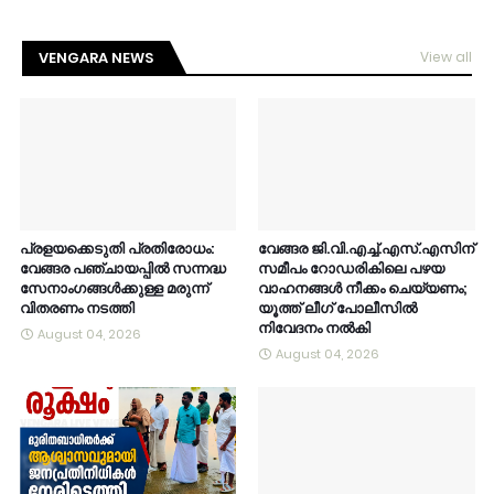
VENGARA NEWS
View all
പ്രളയക്കെടുതി പ്രതിരോധം:
വേങ്ങര ജി.വി.എച്ച്.എസ്.എസിന്
വേങ്ങര പഞ്ചായപ്പിൽ സന്നദ്ധ
സമീപം റോഡരികിലെ പഴയ
സേനാംഗങ്ങൾക്കുള്ള മരുന്ന്
വാഹനങ്ങൾ നീക്കം ചെയ്യണം;
വിതരണം നടത്തി
യൂത്ത് ലീഗ് പോലീസിൽ
നിവേദനം നൽകി
August 04, 2026
August 04, 2026