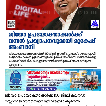
സംവരണ നിയമനങ്ങളിൽ സ്പെഷ്യൽ റിക്രൂട്ട്മെന്റ് നടത്തണം: ഒ.ബി.സ
ഇൻഫാന്റിനോക്കെതിരെ അവിശ്വാസ പ്രമേയ നീക്കവുമായി യുവേഫ;
എസ്.എം.സർവർ മെഗാ ഉറുദു ക്വിസ് മത്സരം സമാപിച്ചു
ഒതുക്കുങ്ങൽ ഗവൺമെന്റ് ഹയർ സെക്കന്ററി സ്കൂളിന് പ്രത്യേക പാക്ക
വേങ്ങര ടൗൺ പൗരസമിതി ഫുട്ബോൾ പ്രവചന മത്സരം: വിജയിക്ക് മന്
ശിഹാബ് തങ്ങളെ അനുസ്മരിച്ച് പി.കെ. കുഞ്ഞാലിക്കുട്ടി
മലപ്പുറം ജില്ലയില്‍ ശക്തമായ മഴ; 4 ക്യാമ്പുകള്‍ തുറന്നു
വേങ്ങര ബോയ്സ് സ്കൂൾ മുൻ പ്യൂൺ തങ്കപ്പൻ ടി.വി നിര്യാതനായി
അതിശക്തമായ മഴ തുടരും; എട്ട് ജില്ലകളിൽ റെഡ് അലർട്ട്
മൊബൈല്‍ ഉപയോക്താക്കള്‍ക്ക് തിരിച്ചടി; നിരക്കുകള്‍ വീണ്ടും കുത്തന
ജിയോ ഉപയോക്താക്കള്‍ക്ക് 100 ജിബി ക്ലൗഡ്
സ്റ്റോറേജ് സൗജന്യമായി ലഭ്യമാക്കുമെന്ന്