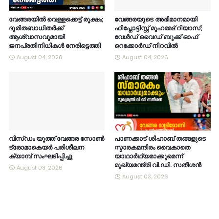
വേങ്ങരയിൽ വെള്ളക്കെട്ട് രൂക്ഷം;
വേങ്ങരയുടെ അഭിമാനമായി
ദുരിതബാധിതർക്ക്
ഹിപ്നോട്ടിസ്റ്റ് മുഹമ്മദ് റിയാസ്;
ആശ്വാസവുമായി
വേൾഡ് വൈഡ് ബുക്ക് ഓഫ്
ജനപ്രതിനിധികൾ നേരിട്ടെത്തി
റെക്കോർഡ് നിറവിൽ
August 04, 2026
August 04, 2026
വിസ്ഡം യൂത്ത് വേങ്ങര സോൺ
പാണക്കാട് ശിഹാബ് തങ്ങളുടെ
ട്രോമാകെയർ പരിശീലന
സ്മാരകമന്ദിരം വൈകാതെ
ക്യാമ്പ് സംഘടിപ്പിച്ചു
യാഥാർഥ്യമാക്കുമെന്ന്
മുഖ്യമന്ത്രി വി.ഡി. സതീശൻ
August 03, 2026
August 03, 2026