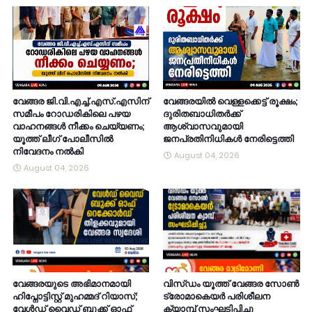
വേങ്ങര ജി.വി.എച്ച്.എസ്.എസിന്
വേങ്ങരയിൽ വെള്ളക്കെട്ട് രൂക്ഷം;
സമീപം റോഡരികിലെ പഴയ
ദുരിതബാധിതർക്ക്
വാഹനങ്ങൾ നീക്കം ചെയ്യണം;
ആശ്വാസവുമായി
യൂത്ത് ലീഗ് പോലീസിൽ
ജനപ്രതിനിധികൾ നേരിട്ടെത്തി
നിവേദനം നൽകി
August 04, 2026
August 04, 2026
വേങ്ങരയുടെ അഭിമാനമായി
വിസ്ഡം യൂത്ത് വേങ്ങര സോൺ
ഹിപ്നോട്ടിസ്റ്റ് മുഹമ്മദ് റിയാസ്;
ട്രോമാകെയർ പരിശീലന
വേൾഡ് വൈഡ് ബുക്ക് ഓഫ്
ക്യാമ്പ് സംഘടിപ്പിച്ചു