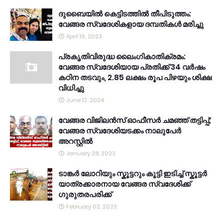
ദുബൈയിൽ കെട്ടിടത്തിൽ തീപിടുത്തം:
വേങ്ങര സ്വദേശികളായ ദമ്പതികൾ മരിച്ചു
April 16, 2023
പ്രകൃതിവിരുദ്ധ ലൈംഗികാതിക്രമം:
വേങ്ങര സ്വദേശിയായ പ്രതിക്ക് 34 വര്‍ഷം
കഠിന തടവും, 2.85 ലക്ഷം രൂപ പിഴയും ശിക്ഷ
വിധിച്ചു
June 12, 2024
വേങ്ങര വിജിലൻസ് ഓഫീസർ ചമഞ്ഞ് തട്ടിപ്പ്;
വേങ്ങര സ്വദേശിയടക്കം നാലുപേർ
അറസ്റ്റിൽ
January 28, 2023
ടാങ്കർ ലോറിയും സ്കൂട്ടറും കൂട്ടി ഇടിച്ച് സ്കൂട്ടർ
യാത്രക്കാരനായ വേങ്ങര സ്വദേശിക്ക്
ഗുരുതരപരിക്ക്
February 02, 2023