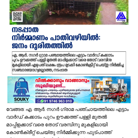
എസ്. എം. സർവർ മെഗാ ക്വിസ് -മലപ്പുറം ഈസ്റ്റ് സോൺ മത്സരം സമ
സൗദിയിൽ വാഹനാപകടത്തിൽ മൂന്നിയൂർ സ്വദേശി മരണപ്പെട്ടു
ഓണക്കാലത്തെ റേഷൻ വിതരണം തിങ്കളാഴ്ച മുതൽ; കാർഡുകൾക്കുള്ള
സംവരണ നിയമനങ്ങളിൽ സ്പെഷ്യൽ റിക്രൂട്ട്മെന്റ് നടത്തണം: ഒ.ബി.സ
ഇൻഫാന്റിനോക്കെതിരെ അവിശ്വാസ പ്രമേയ നീക്കവുമായി യുവേഫ;
എസ്.എം.സർവർ മെഗാ ഉറുദു ക്വിസ് മത്സരം സമാപിച്ചു
ഒതുക്കുങ്ങൽ ഗവൺമെന്റ് ഹയർ സെക്കന്ററി സ്കൂളിന് പ്രത്യേക പാക്ക
വേങ്ങര ടൗൺ പൗരസമിതി ഫുട്ബോൾ പ്രവചന മത്സരം: വിജയിക്ക് മന്
ശിഹാബ് തങ്ങളെ അനുസ്മരിച്ച് പി.കെ. കുഞ്ഞാലിക്കുട്ടി
കൂരിയാട് വ്യാപാരി വ്യവസായി ഏകോപന സമിതിയുടെ നേതൃത്വത്
വേങ്ങര: എ. ആർ. നഗർ ഗ്രാമ പഞ്ചായത്തിലെ എട്ടാം
വാർഡ് കക്കാടം പുറം ഊക്കത്ത് പള്ളി മുതൽ
മാപ്പിളക്കാട് വരെ തോട് വരമ്പിനു മുകളിലായി
കോൺക്രീറ്റ് ചെയ്തു നിർമ്മിക്കുന്ന ഫുട്പാത്ത്