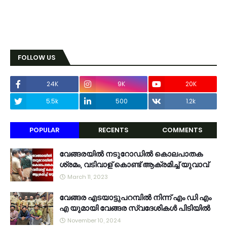
FOLLOW US
24K
9K
20K
5.5k
500
1.2k
POPULAR
RECENTS
COMMENTS
വേങ്ങരയിൽ നടുറോഡിൽ കൊലപാതക
ശ്രമം, വടിവാള് കൊണ്ട് ആക്രമിച്ച് യുവാവ്
March 11, 2023
വേങ്ങര എടയാട്ടുപറമ്പിൽ നിന്ന് എം ഡി എം
എ യുമായി വേങ്ങര സ്വദേശികൾ പിടിയിൽ
November 10, 2024