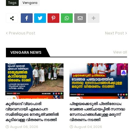
Tags
Vengara
Previous Post
Next Post
VENGARA NEWS
View all
കൂരിയാട് വ്യാപാരി
പ്രളയക്കെടുതി പ്രതിരോധം:
വ്യവസായി ഏകോപന
വേങ്ങര പഞ്ചായപ്പിൽ സന്നദ്ധ
സമിതിയുടെ നേതൃത്വത്തിൽ
സേനാംഗങ്ങൾക്കുള്ള മരുന്ന്
കുടിവെള്ള വിതരണം നടത്തി
വിതരണം നടത്തി
August 06, 2026
August 04, 2026