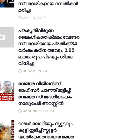
സ്വദേശികളായ ദമ്പതികൾ
മരിച്ചു
April 16, 2023
പ്രകൃതിവിരുദ്ധ
ലൈംഗികാതിക്രമം: വേങ്ങര
സ്വദേശിയായ പ്രതിക്ക് 34
വര്‍ഷം കഠിന തടവും, 2.85
ലക്ഷം രൂപ പിഴയും ശിക്ഷ
വിധിച്ചു
June 12, 2024
വേങ്ങര വിജിലൻസ്
ഓഫീസർ ചമഞ്ഞ് തട്ടിപ്പ്;
വേങ്ങര സ്വദേശിയടക്കം
നാലുപേർ അറസ്റ്റിൽ
January 28, 2023
ടാങ്കർ ലോറിയും സ്കൂട്ടറും
കൂട്ടി ഇടിച്ച് സ്കൂട്ടർ
യാത്രക്കാരനായ വേങ്ങര