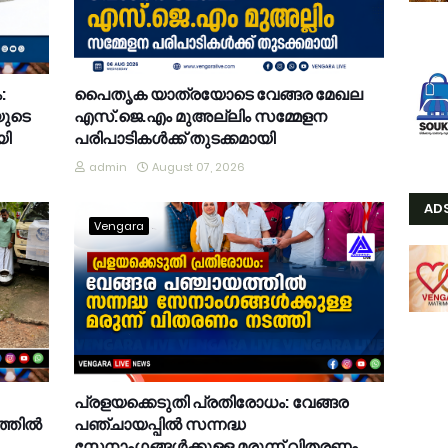
:
പൈതൃക യാത്രയോടെ വേങ്ങര മേഖല
യുടെ
എസ്.ജെ.എം മുഅല്ലിം സമ്മേളന
യി
പരിപാടികൾക്ക് തുടക്കമായി
admin
August 07, 2026
AD
Vengara
പ്രളയക്കെടുതി പ്രതിരോധം: വേങ്ങര
്തിൽ
പഞ്ചായപ്പിൽ സന്നദ്ധ
സേനാംഗങ്ങൾക്കുള്ള മരുന്ന് വിതരണം