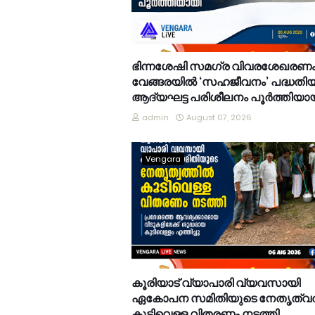
ഭിന്നശേഷി സമഗ്ര വിവരശേഖരണം
വേങ്ങരയിൽ ‘സഹജീവനം’ പദ്ധതി
ആദ്യഘട്ട പരിശീലനം പൂർത്തിയാ
admin
August 07, 2026
Vengara
കൂരിയാട് വ്യാപാരി വ്യവസായി
ഏകോപന സമിതിയുടെ നേതൃത്വത
കുടിവെള്ള വിതരണം നടത്തി