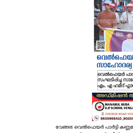
വ
വ
ഉ
ച
വ
പ
എ
സ
ജ
പ
ക
വേങ്ങര: വെൽഫെയർ പാർട്ടി കണ്ണമംഗ