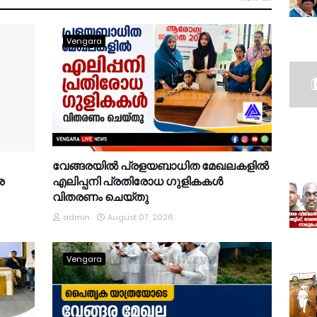
Vengara
വേങ്ങരയിൽ പ്രളയബാധിത മേഖലകളിൽ
ര
എലിപ്പനി പ്രതിരോധ ഗുളികകൾ
വിതരണം ചെയ്തു
admin
August 07, 2026
Vengara