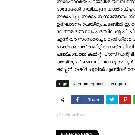
സാഹോദര്യ പദയാത്ര ജില്ല സെക്രട
ദാമോദരൻ നയിക്കുന്ന യാത്ര കിളിനക
സമാപിച്ചു. സമാപന സമ്മേളനം ജില്
ഉദ്ഘാടനം ചെയ്തു. ചടങ്ങിൽ ഇ. കെ 
വേങ്ങര മണ്ഡലം പ്രസിഡന്റ് പി. പി
എന്നിവർ സംസാരിച്ചു. മുൻ ഗ്രാ
പഞ്ചായത്ത് കമ്മിറ്റി സെക്രട്ടറി 
പഞ്ചായത്ത് കമ്മിറ്റി പ്രസിഡന്റ് ടി
അയ്യൂബ് ചെമ്പൻ, വാസു ചേറൂർ,
കാപ്പൻ, റഷീദ് പൂവിൽ എന്നിവർ ന
Tags
Kannamangalam
Vengara
Share
Previous Post
VENGARA NEWS