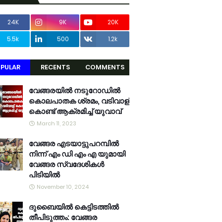
24K
9K
20K
5.5k
500
1.2k
PULAR
RECENTS
COMMENTS
വേങ്ങരയിൽ നടുറോഡിൽ
കൊലപാതക ശ്രമം, വടിവാള്
കൊണ്ട് ആക്രമിച്ച് യുവാവ്
March 11, 2023
വേങ്ങര എടയാട്ടുപറമ്പിൽ
നിന്ന് എം ഡി എം എ യുമായി
വേങ്ങര സ്വദേശികൾ
പിടിയിൽ
November 10, 2024
ദുബൈയിൽ കെട്ടിടത്തിൽ
തീപിടുത്തം: വേങ്ങര