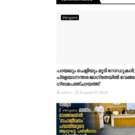
Vengara
പായലും ചെളിയും മൂടി റോഡുകൾ;
പ്രളയാനന്തര ജാഗ്രതയിൽ വേങ്ങ
ഗ്രാമപഞ്ചായത്ത്
admin
August 07, 2026
Vengara