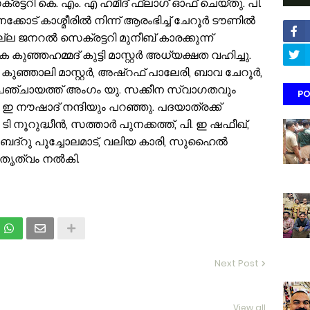
്ടറി കെ. എം. എ ഹമീദ് ഫ്ലാഗ് ഓഫ് ചെയ്തു. പി.
്കോട് കാശ്മീരിൽ നിന്ന് ആരംഭിച്ച് ചേറൂർ ടൗണിൽ
ല ജനറൽ സെക്രട്ടറി മുനീബ് കാരക്കുന്ന്
കുഞ്ഞഹമ്മദ് കുട്ടി മാസ്റ്റർ അധ്യക്ഷത വഹിച്ചു.
 കുഞ്ഞാലി മാസ്റ്റർ, അഷ്‌റഫ്‌ പാലേരി, ബാവ ചേറൂർ,
മ പഞ്ചായത്ത് അംഗം യു. സക്കീന സ്വാഗതവും
PO
പി. ഇ നൗഷാദ് നന്ദിയും പറഞ്ഞു. പദയാത്രക്ക്
. ടി നൂറുദ്ധീൻ, സത്താർ പുനക്കത്ത്, പി. ഇ ഷഫീഖ്,
 ബദ്റു പൂച്ചോലമാട്, വലിയ കാരി, സുഹൈൽ
േതൃത്വം നൽകി.
Next Post
View all