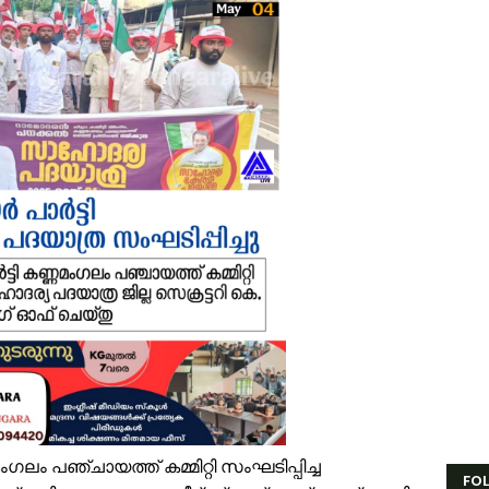
േങ്ങരയുടെ അഭിമാനമായി ഹിപ്നോട്ടിസ്റ്റ് മുഹമ്മദ് റിയാസ്; വേൾഡ് വൈഡ
ാട്ടർ ടാങ്ക് വൃത്തിയാക്കുന്നതിനിടെ കെട്ടിടത്തിന്റെ മുകളിൽ നിന്ന് വീണു പരപ
ദ്യോഗസ്ഥ സംഘം പാണക്കാട് മണ്ണിടിച്ചിൽ ഉണ്ടായ സ്ഥലം സന്ദർശിച്ചു
ക്രവാതച്ചുഴിയുടെ സ്വാധീനം: സംസ്ഥാനത്ത് ഓഗസ്റ്റ് 7 വരെ മഴ തുടരുമെന്ന് 
ിസ്ഡം യൂത്ത് വേങ്ങര സോൺ ട്രോമാകെയർ പരിശീലന ക്യാമ്പ് സംഘടിപ്പി
ാണക്കാട് ശിഹാബ് തങ്ങളുടെ സ്മാരകമന്ദിരം വൈകാതെ യാഥാർഥ്യമാക്കുമെ
സ്. എം. സർവർ മെഗാ ക്വിസ് -മലപ്പുറം ഈസ്റ്റ് സോൺ മത്സരം സമാപിച്ച
ൗദിയിൽ വാഹനാപകടത്തിൽ മൂന്നിയൂർ സ്വദേശി മരണപ്പെട്ടു
ോലിസ്ഥലത്ത് വെള്ളപ്പൊക്കം; അസമിൽ മരിച്ച തിരൂരങ്ങാടി സ്വദേശിയുട
ായലും ചെളിയും മൂടി റോഡുകൾ; പ്രളയാനന്തര ജാഗ്രതയിൽ വേങ്ങര ഗ്
്ഷേമ പെൻഷൻ ഇനി വീടുകളിലെത്തില്ല; സഹകരണ സംഘങ്ങളെ ഒഴിവാക്കി സർക്
ലം പഞ്ചായത്ത് കമ്മിറ്റി സംഘടിപ്പിച്ച
FO