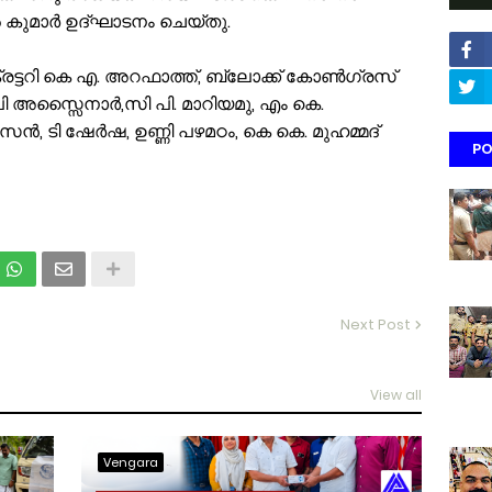
ിൽ കുമാർ ഉദ്ഘാടനം ചെയ്തു.
്ടറി കെ എ. അറഫാത്ത്, ബ്ലോക്ക്‌ കോൺഗ്രസ്‌
പി അസ്സൈനാർ,സി പി. മാറിയമു, എം കെ.
ൻ, ടി ഷേർഷ, ഉണ്ണി പഴമഠം, കെ കെ. മുഹമ്മദ്
PO
Next Post
View all
Vengara