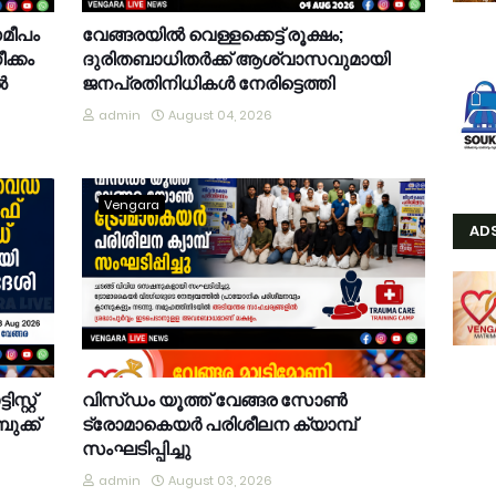
സമീപം
വേങ്ങരയിൽ വെള്ളക്കെട്ട് രൂക്ഷം;
ക്കം
ദുരിതബാധിതർക്ക് ആശ്വാസവുമായി
ൽ
ജനപ്രതിനിധികൾ നേരിട്ടെത്തി
admin
August 04, 2026
Vengara
AD
്റ്റ്
വിസ്ഡം യൂത്ത് വേങ്ങര സോൺ
ുക്ക്
ട്രോമാകെയർ പരിശീലന ക്യാമ്പ്
സംഘടിപ്പിച്ചു
admin
August 03, 2026