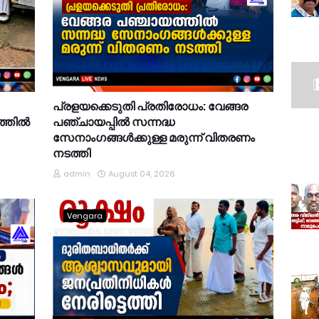
പ്രളയക്കെടുതി പ്രതിരോധം: വേങ്ങര
്തിൽ
പഞ്ചായപ്പിൽ സന്നദ്ധ
സേനാംഗങ്ങൾക്കുള്ള മരുന്ന് വിതരണം
നടത്തി
admin
August 04, 2026
Vengara