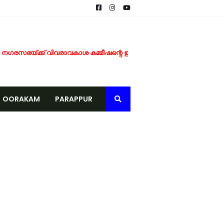
ഗരസഭയ്ക്ക് വിവരാവകാശ കമ്മീഷന്റെ ഉത്തരവ്
ടാന്‍ ഒരുങ്ങി ടെലികോം കമ്പനികള്
െമൃതദേഹം കണ്ടെത്തി
OORAKAM
PARAPPUR
കുള്ള മരുന്ന് വിതരണം നടത്തി
ീക്കം ചെയ്യണം; യൂത്ത് ലീഗ് പോലീസിൽ നിവേദനം നൽകി
ക്ക് കുതിച്ചുചാടി വിപണി
്രതിനിധികൾ നേരിട്ടെത്തി
പഠിതാക്കൾക്ക് യാത്രയയപ്പും ആദരവും
് ബുക്ക് ഓഫ് റെക്കോർഡ് നിറവിൽ
്പനങ്ങാടി സ്വദേശി മരിച്ചു
മുന്നറിയിപ്പ്
ച്ചു