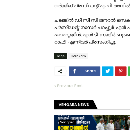
വർക്കിങ് പ്രസിഡന്റ്‌ എ പി. അന
ചടങ്ങിൽ ഡി സി സി ജനറൽ സെക്രട
പ്രസിഡന്റ്‌ നാസർ പറപ്പൂർ, എൻ 
ഷറഫുദ്ധീൻ, എൻ ടി. സക്കീർ ഹുസൈ
റാഫി എന്നിവർ പ്രസംഗിച്ചു.
Tags
Oorakam
Share
Previous Post
VENGARA NEWS
Vengara