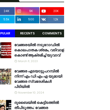
24K
9K
20K
5.5k
500
1.2k
PULAR
RECENTS
COMMENTS
വേങ്ങരയിൽ നടുറോഡിൽ
കൊലപാതക ശ്രമം, വടിവാള്
കൊണ്ട് ആക്രമിച്ച് യുവാവ്
March 11, 2023
വേങ്ങര എടയാട്ടുപറമ്പിൽ
നിന്ന് എം ഡി എം എ യുമായി
വേങ്ങര സ്വദേശികൾ
പിടിയിൽ
November 10, 2024
ദുബൈയിൽ കെട്ടിടത്തിൽ
തീപിടുത്തം: വേങ്ങര