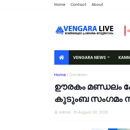
Home
Contact
About
വ
അ
മ
ര
VENGARA NEWS
KAN
പ
വ
VALIYORA
TIRURANGADI
A
Home
Oorakam
ഓ
വ
ഊരകം മണ്ഡലം കോൺ
പ
കുടുംബ സംഗമം ന
വ
വ
ഉ
admin
August 20, 2025
ച
വ