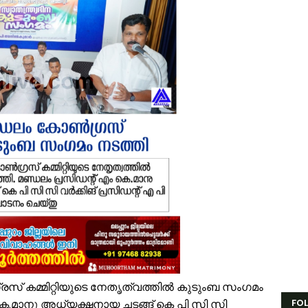
ാണക്കാട് ശിഹാബ് തങ്ങളുടെ സ്മാരകമന്ദിരം വൈകാതെ യാഥാർഥ്യമാക്കുമെ
സ്. എം. സർവർ മെഗാ ക്വിസ് -മലപ്പുറം ഈസ്റ്റ് സോൺ മത്സരം സമാപിച്ച
ൗദിയിൽ വാഹനാപകടത്തിൽ മൂന്നിയൂർ സ്വദേശി മരണപ്പെട്ടു
ണക്കാലത്തെ റേഷൻ വിതരണം തിങ്കളാഴ്ച മുതൽ; കാർഡുകൾക്കുള്ള സാധന
ംവരണ നിയമനങ്ങളിൽ സ്പെഷ്യൽ റിക്രൂട്ട്മെന്റ് നടത്തണം: ഒ.ബി.സി, എസ
ൻഫാന്റിനോക്കെതിരെ അവിശ്വാസ പ്രമേയ നീക്കവുമായി യുവേഫ; ഫിഫ 
സ്.എം.സർവർ മെഗാ ഉറുദു ക്വിസ് മത്സരം സമാപിച്ചു
തുക്കുങ്ങൽ ഗവൺമെന്റ് ഹയർ സെക്കന്ററി സ്കൂളിന് പ്രത്യേക പാക്കേജ് അന
േങ്ങര ടൗൺ പൗരസമിതി ഫുട്ബോൾ പ്രവചന മത്സരം: വിജയിക്ക് മന്ത്രി 
ിഹാബ് തങ്ങളെ അനുസ്മരിച്ച് പി.കെ. കുഞ്ഞാലിക്കുട്ടി
ൂരിയാട് വ്യാപാരി വ്യവസായി ഏകോപന സമിതിയുടെ നേതൃത്വത്തിൽ ക
 കമ്മിറ്റിയുടെ നേതൃത്വത്തിൽ കുടുംബ സംഗമം
 കെ.മാനു അധ്യക്ഷനായ ചടങ്ങ് കെ പി സി സി
FO