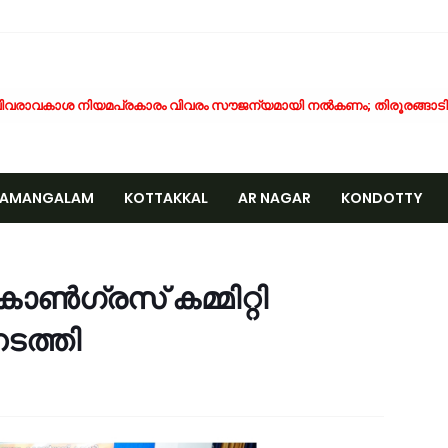
ിവരാവകാശ നിയമപ്രകാരം വിവരം സൗജന്യമായി നൽകണം; തിരൂരങ്ങാടി ന
തിശക്തമായ മഴ തുടരും; എട്ട് ജില്ലകളിൽ റെഡ് അലർട്ട്
ൊബൈല്‍ ഉപയോക്താക്കള്‍ക്ക് തിരിച്ചടി; നിരക്കുകള്‍ വീണ്ടും കുത്തനെ കൂട്
ക്ഷാപ്രവർത്തനത്തിനിടെ കാര്യങ്കോട് പുഴയിൽഒഴുക്കിൽപ്പെട്ടയുവാവിന്റ
NAMANGALAM
KOTTAKKAL
AR NAGAR
KONDOTTY
്രളയക്കെടുതി പ്രതിരോധം: വേങ്ങര പഞ്ചായപ്പിൽ സന്നദ്ധ സേനാംഗങ്ങൾക്
േങ്ങര ജി.വി.എച്ച്.എസ്.എസിന് സമീപം റോഡരികിലെ പഴയ വാഹനങ്ങൾ ന
CCIDENT
ണം അടുത്തെത്തി; ഏത്തപ്പഴത്തിന് പൊള്ളുന്ന വില നാൽപതിൽനിന്ന് 65-ലേ
േങ്ങരയിൽ വെള്ളക്കെട്ട് രൂക്ഷം; ദുരിതബാധിതർക്ക് ആശ്വാസവുമായി ജനപ
ഗ്രസ്‌ കമ്മിറ്റി
്രായം തടസ്സമല്ല; തിരൂരങ്ങാടി നഗരസഭയിൽ പ്ലസ് ടൂ പൂർത്തിയാക്കിയ 
ടത്തി
േങ്ങരയുടെ അഭിമാനമായി ഹിപ്നോട്ടിസ്റ്റ് മുഹമ്മദ് റിയാസ്; വേൾഡ് വൈഡ
ാട്ടർ ടാങ്ക് വൃത്തിയാക്കുന്നതിനിടെ കെട്ടിടത്തിന്റെ മുകളിൽ നിന്ന് വീണു പരപ
ദ്യോഗസ്ഥ സംഘം പാണക്കാട് മണ്ണിടിച്ചിൽ ഉണ്ടായ സ്ഥലം സന്ദർശിച്ചു
ക്രവാതച്ചുഴിയുടെ സ്വാധീനം: സംസ്ഥാനത്ത് ഓഗസ്റ്റ് 7 വരെ മഴ തുടരുമെന്ന് 
ിസ്ഡം യൂത്ത് വേങ്ങര സോൺ ട്രോമാകെയർ പരിശീലന ക്യാമ്പ് സംഘടിപ്പി