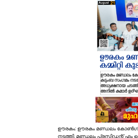
പ
എ
സ
ഓ
സ
ഇ
എ
ഒ
വ
ശ
ക
ഊരകം: ഊരകം മണ്ഡലം കോൺഗ്രസ്‌
നടത്തി. മണ്ഡലം പ്രസിഡന്റ്‌ എം