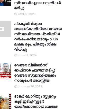
സ്വദേശികളായ ദമ്പതികൾ
മരിച്ചു
April 16, 2023
പ്രകൃതിവിരുദ്ധ
ലൈംഗികാതിക്രമം: വേങ്ങര
സ്വദേശിയായ പ്രതിക്ക് 34
വര്‍ഷം കഠിന തടവും, 2.85
ലക്ഷം രൂപ പിഴയും ശിക്ഷ
വിധിച്ചു
June 12, 2024
വേങ്ങര വിജിലൻസ്
ഓഫീസർ ചമഞ്ഞ് തട്ടിപ്പ്;
വേങ്ങര സ്വദേശിയടക്കം
നാലുപേർ അറസ്റ്റിൽ
January 28, 2023
ടാങ്കർ ലോറിയും സ്കൂട്ടറും
കൂട്ടി ഇടിച്ച് സ്കൂട്ടർ
യാത്രക്കാരനായ വേങ്ങര