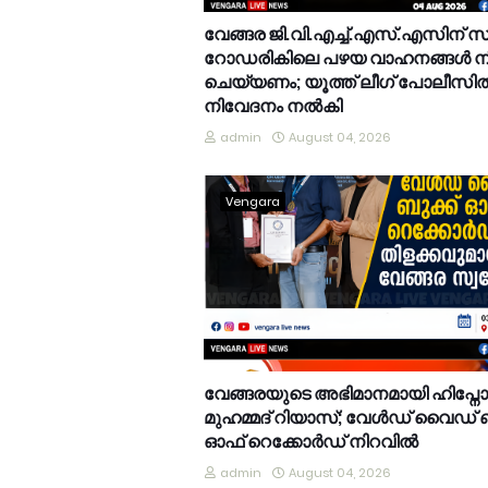
വേങ്ങര ജി.വി.എച്ച്.എസ്.എസിന് 
റോഡരികിലെ പഴയ വാഹനങ്ങൾ നീ
ചെയ്യണം; യൂത്ത് ലീഗ് പോലീസി
നിവേദനം നൽകി
admin
August 04, 2026
Vengara
വേങ്ങരയുടെ അഭിമാനമായി ഹിപ്നോട്ടിസ
മുഹമ്മദ് റിയാസ്; വേൾഡ് വൈഡ് ബ
ഓഫ് റെക്കോർഡ് നിറവിൽ
admin
August 04, 2026