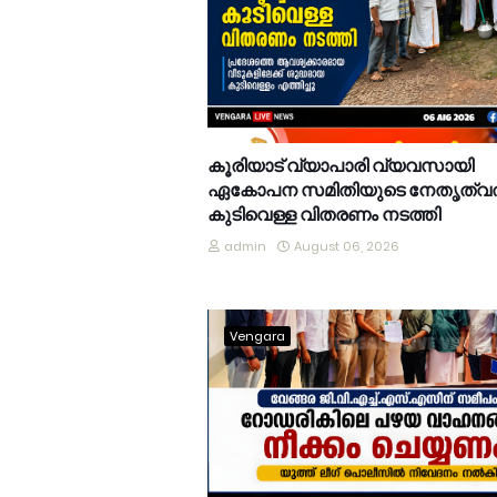
കൂരിയാട് വ്യാപാരി വ്യവസായി
ഏകോപന സമിതിയുടെ നേതൃത്വത
കുടിവെള്ള വിതരണം നടത്തി
admin
August 06, 2026
Vengara