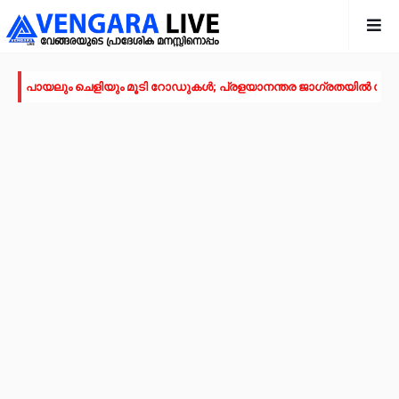
പായലും ചെളിയും മൂടി റോഡുകൾ; പ്രളയാനന്തര ജാഗ്രതയിൽ വേങ്
ക്ഷേമ പെൻഷൻ ഇനി വീടുകളിലെത്തില്ല; സഹകരണ സംഘങ്ങളെ ഒഴിവാക്കി
പാണക്കാട് എടയപ്പാലം മണ്ണിടിച്ചിൽ രക്ഷാപ്രവർത്തനം: മികച്ച സേവ
വേങ്ങരയിൽ പ്രളയബാധിത മേഖലകളിൽ എലിപ്പനി പ്രതിരോധ ഗുള
ഭിന്നശേഷി സമഗ്ര വിവരശേഖരണം: വേങ്ങരയിൽ ‘സഹജീവനം’ പദ്ധത
പൈതൃക യാത്രയോടെ വേങ്ങര മേഖല എസ്.ജെ.എം മുഅല്ലിം സമ്മേള
കൂരിയാട് വ്യാപാരി വ്യവസായി ഏകോപന സമിതിയുടെ നേതൃത്വത്
വിവരാവകാശ നിയമപ്രകാരം വിവരം സൗജന്യമായി നൽകണം; തിരൂരങ്ങ
അതിശക്തമായ മഴ തുടരും; എട്ട് ജില്ലകളിൽ റെഡ് അലർട്ട്
മൊബൈല്‍ ഉപയോക്താക്കള്‍ക്ക് തിരിച്ചടി; നിരക്കുകള്‍ വീണ്ടും കുത്തന
രക്ഷാപ്രവർത്തനത്തിനിടെ കാര്യങ്കോട് പുഴയിൽഒഴുക്കിൽപ്പെട്ടയുവ
പ്രളയക്കെടുതി പ്രതിരോധം: വേങ്ങര പഞ്ചായപ്പിൽ സന്നദ്ധ സേനാംഗ
വേങ്ങര ജി.വി.എച്ച്.എസ്.എസിന് സമീപം റോഡരികിലെ പഴയ വാഹനങ
ഓണം അടുത്തെത്തി; ഏത്തപ്പഴത്തിന് പൊള്ളുന്ന വില നാൽപതിൽനിന്ന് 
വേങ്ങരയിൽ വെള്ളക്കെട്ട് രൂക്ഷം; ദുരിതബാധിതർക്ക് ആശ്വാസവുമാ