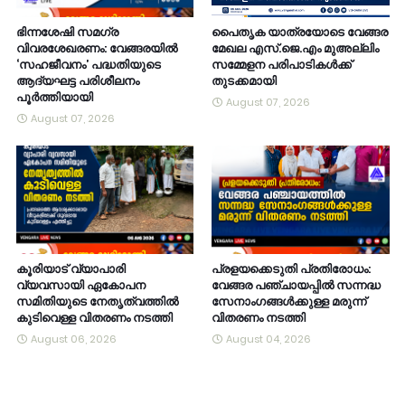
ഭിന്നശേഷി സമഗ്ര
പൈതൃക യാത്രയോടെ വേങ്ങര
വിവരശേഖരണം: വേങ്ങരയിൽ
മേഖല എസ്.ജെ.എം മുഅല്ലിം
‘സഹജീവനം’ പദ്ധതിയുടെ
സമ്മേളന പരിപാടികൾക്ക്
ആദ്യഘട്ട പരിശീലനം
തുടക്കമായി
പൂർത്തിയായി
August 07, 2026
August 07, 2026
കൂരിയാട് വ്യാപാരി
പ്രളയക്കെടുതി പ്രതിരോധം:
വ്യവസായി ഏകോപന
വേങ്ങര പഞ്ചായപ്പിൽ സന്നദ്ധ
സമിതിയുടെ നേതൃത്വത്തിൽ
സേനാംഗങ്ങൾക്കുള്ള മരുന്ന്
കുടിവെള്ള വിതരണം നടത്തി
വിതരണം നടത്തി
August 06, 2026
August 04, 2026