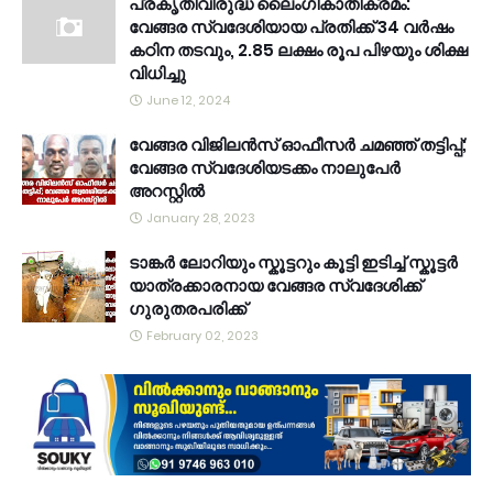
പ്രകൃതിവിരുദ്ധ ലൈംഗികാതിക്രമം:
വേങ്ങര സ്വദേശിയായ പ്രതിക്ക് 34 വര്‍ഷം
കഠിന തടവും, 2.85 ലക്ഷം രൂപ പിഴയും ശിക്ഷ
വിധിച്ചു
June 12, 2024
വേങ്ങര വിജിലൻസ് ഓഫീസർ ചമഞ്ഞ് തട്ടിപ്പ്;
വേങ്ങര സ്വദേശിയടക്കം നാലുപേർ
അറസ്റ്റിൽ
January 28, 2023
ടാങ്കർ ലോറിയും സ്കൂട്ടറും കൂട്ടി ഇടിച്ച് സ്കൂട്ടർ
യാത്രക്കാരനായ വേങ്ങര സ്വദേശിക്ക്
ഗുരുതരപരിക്ക്
February 02, 2023