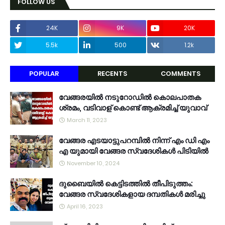
FOLLOW US
24K
9K
20K
5.5k
500
1.2k
POPULAR
RECENTS
COMMENTS
വേങ്ങരയിൽ നടുറോഡിൽ കൊലപാതക
ശ്രമം, വടിവാള് കൊണ്ട് ആക്രമിച്ച് യുവാവ്
March 11, 2023
വേങ്ങര എടയാട്ടുപറമ്പിൽ നിന്ന് എം ഡി എം
എ യുമായി വേങ്ങര സ്വദേശികൾ പിടിയിൽ
November 10, 2024
ദുബൈയിൽ കെട്ടിടത്തിൽ തീപിടുത്തം:
വേങ്ങര സ്വദേശികളായ ദമ്പതികൾ മരിച്ചു
April 16, 2023