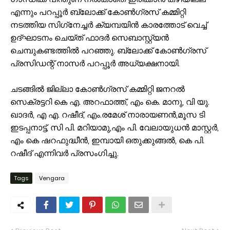
എന്നും പറപ്പൂർ ബ്ലോക്ക്‌ കോൺഗ്രസ്‌ കമ്മിറ്റി
നടത്തിയ സിഗ്‌നേച്ചർ ക്യമ്പയിൻ കാരത്തോട് വെച്ച്
ഉദ്ഘാടനം ചെയ്ത് ഫാദർ സെബാസ്റ്റ്യൻ
ചെമ്പുകണ്ടത്തിൽ പറഞ്ഞു. ബ്ലോക്ക് കോൺഗ്രസ്‌
പ്രസിഡന്റ്‌ നാസർ പറപ്പൂർ അധ്യക്ഷനായി.
ചടങ്ങിൽ ജില്ലാ കോൺഗ്രസ്‌ കമ്മിറ്റി ജനറൽ
സെക്രട്ടറി കെ എ. അറഫാത്ത്, എം കെ. മാനു, വി യു.
ഖാദർ, എ എ. റഷീദ്, എം.രമേശ്‌ നാരായണൻ,മൂസ ടി
ഇടപ്പനാട്ട്, സി പി. മറിയാമു,എം പി. വേലായുധൻ മാസ്റ്റർ,
എം കെ ഷറഫുദ്ധീൻ, ഇമ്പായി ഒതുക്കുങ്ങൽ, കെ പി.
റഷീദ്‌ എന്നിവർ പ്രസംഗിച്ചു.
Tags
Vengara