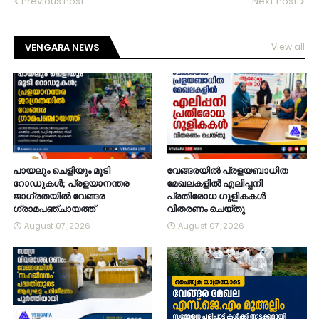
Previous Post
Next Post
VENGARA NEWS
View all
പായലും ചെളിയും മൂടി
വേങ്ങരയിൽ പ്രളയബാധിത
റോഡുകൾ; പ്രളയാനന്തര
മേഖലകളിൽ എലിപ്പനി
ജാഗ്രതയിൽ വേങ്ങര
പ്രതിരോധ ഗുളികകൾ
ഗ്രാമപഞ്ചായത്ത്
വിതരണം ചെയ്തു
August 07, 2026
August 07, 2026