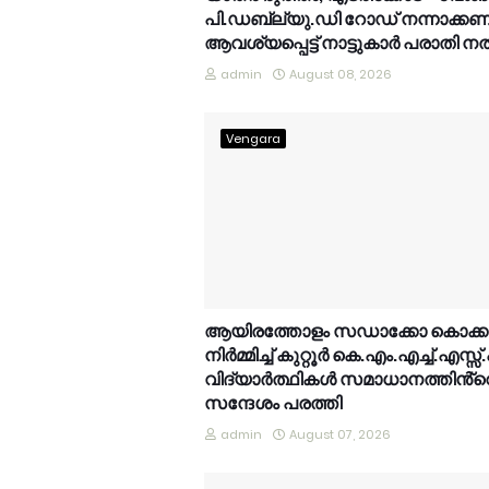
പി.ഡബ്ല്യു.ഡി റോഡ് നന്നാക്കണമ
ആവശ്യപ്പെട്ട് നാട്ടുകാർ പരാതി 
admin
August 08, 2026
Vengara
ആയിരത്തോളം സഡാക്കോ കൊക്
നിർമ്മിച്ച് കുറ്റൂർ കെ.എം.എച്ച്.എസ്സ്
വിദ്യാർത്ഥികൾ സമാധാനത്തിൻ്റ
സന്ദേശം പരത്തി
admin
August 07, 2026