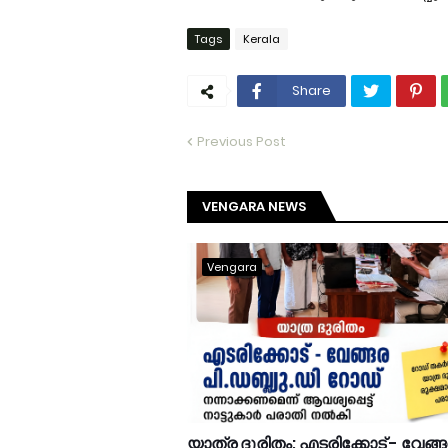
Tags
Kerala
Share
Previous Post
VENGARA NEWS
Vengara
യാത്ര ദുരിതം; എടരിക്കോട് - വേങ്