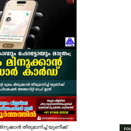
ൈതൃക യാത്രയോടെ വേങ്ങര മേഖല എസ്.ജെ.എം മുഅല്ലിം സമ്മേളന പരി
ൂരിയാട് വ്യാപാരി വ്യവസായി ഏകോപന സമിതിയുടെ നേതൃത്വത്തിൽ ക
ിവരാവകാശ നിയമപ്രകാരം വിവരം സൗജന്യമായി നൽകണം; തിരൂരങ്ങാടി ന
തിശക്തമായ മഴ തുടരും; എട്ട് ജില്ലകളിൽ റെഡ് അലർട്ട്
ൊബൈല്‍ ഉപയോക്താക്കള്‍ക്ക് തിരിച്ചടി; നിരക്കുകള്‍ വീണ്ടും കുത്തനെ കൂട്
ക്ഷാപ്രവർത്തനത്തിനിടെ കാര്യങ്കോട് പുഴയിൽഒഴുക്കിൽപ്പെട്ടയുവാവിന്റ
്രളയക്കെടുതി പ്രതിരോധം: വേങ്ങര പഞ്ചായപ്പിൽ സന്നദ്ധ സേനാംഗങ്ങൾക്
േങ്ങര ജി.വി.എച്ച്.എസ്.എസിന് സമീപം റോഡരികിലെ പഴയ വാഹനങ്ങൾ ന
ണം അടുത്തെത്തി; ഏത്തപ്പഴത്തിന് പൊള്ളുന്ന വില നാൽപതിൽനിന്ന് 65-ലേ
ണാഘോഷ ദിവസവും എട്ടാം ക്ലാസുകാർക്ക് പരീക്ഷ; ടൈംടേബിൾ മാറ്റിയ
ര്‍ക്കിള്‍ ഓഫീസ് തിരൂരങ്ങാടിയില്‍ തന്നെ; പുനരാരംഭത്തിന് നടപടികള്‍ തു
ുക്കാൻ തീരുമാനിച്ച് യുണീക്ക്
FO