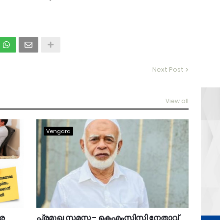
Next Post
View all
Vengara
ങര
പ്രമുഖ സമസ്ത - കെഎംസിസി നേതാവ്