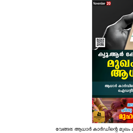
പ
ക
വ
അ
മ
ര
പ
വ
ഓ
ഓ
സ
വേങ്ങര: ആധാർ കാർഡിന്റെ മുഖം മിന