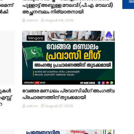
െന്ന്
പുള്ളാട്ട് അബ്ദുള്ള മൗലവി (പി.എ. മൗലവി)
നൽകി
അച്ഛനമ്പലം നിര്യാതനായി
admin
August 08, 2026
Vengara
കുകൾ
വേങ്ങര മണ്ഡലം പ്രവാസി ലീഗ് അംഗത്വ
.എസ്സ്
പ്രചാരണത്തിന് തുടക്കമായി
െ
admin
August 07, 2026