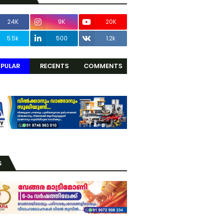
24K
9K
20K
5.5k
500
1.2k
PULAR
RECENTS
COMMENTS
S