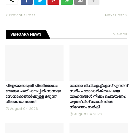
Previous Post
Next Post
VENGARA NEWS
View all
പ്രളയക്കെടുതി പ്രതിരോധം:
വേങ്ങര ജി.വി.എച്ച്.എസ്.എസിന്
വേങ്ങര പഞ്ചായപ്പിൽ സന്നദ്ധ
സമീപം റോഡരികിലെ പഴയ
സേനാംഗങ്ങൾക്കുള്ള മരുന്ന്
വാഹനങ്ങൾ നീക്കം ചെയ്യണം;
വിതരണം നടത്തി
യൂത്ത് ലീഗ് പോലീസിൽ
നിവേദനം നൽകി
August 04, 2026
August 04, 2026