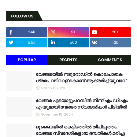
FOLLOW US
24K
9K
20K
5.5k
500
1.2k
POPULAR
RECENTS
COMMENTS
വേങ്ങരയിൽ നടുറോഡിൽ കൊലപാതക
ശ്രമം, വടിവാള് കൊണ്ട് ആക്രമിച്ച് യുവാവ്
March 11, 2023
വേങ്ങര എടയാട്ടുപറമ്പിൽ നിന്ന് എം ഡി എം
എ യുമായി വേങ്ങര സ്വദേശികൾ പിടിയിൽ
November 10, 2024
ദുബൈയിൽ കെട്ടിടത്തിൽ തീപിടുത്തം:
വേങ്ങര സ്വദേശികളായ ദമ്പതികൾ മരിച്ചു