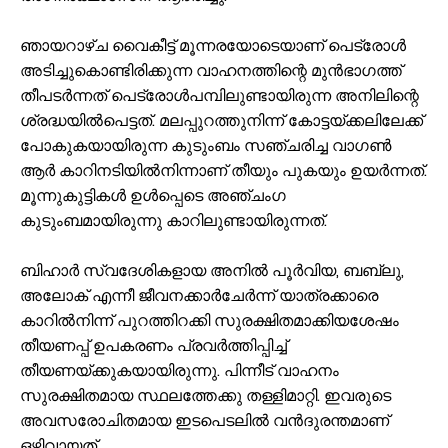
ഞായറാഴ്‌ച വൈകീട്ട് മൂന്നരയോടെയാണ് പെട്രോൾ
അടിച്ചുകൊണ്ടിരിക്കുന്ന വാഹനത്തിന്റെ മുൻഭാഗത്ത്
തീപടർന്നത് പെട്രോൾപമ്പിലുണ്ടായിരുന്ന അനിലിന്റെ
ശ്രദ്ധയിൽപെട്ടത്. മലപ്പുറത്തുനിന്ന് കോട്ടയ്ക്കലിലേക്ക്
പോകുകയായിരുന്ന കുടുംബം സഞ്ചരിച്ച വാഗൺ
ആർ കാറിനടിയിൽനിന്നാണ് തീയും പുകയും ഉയർന്നത്.
മൂന്നുകുട്ടികൾ ഉൾപ്പെടെ അഞ്ചംഗ
കുടുംബമായിരുന്നു കാറിലുണ്ടായിരുന്നത്.
ബിഹാർ സ്വദേശികളായ അനിൽ പൂർവിയ, ബബ്‌ലു,
അലോക് എന്നീ ജീവനക്കാർചേർന്ന് യാത്രക്കാരെ
കാറിൽനിന്ന് പുറത്തിറക്കി സുരക്ഷിതമാക്കിയശേഷം
തീയണപ്പ് ഉപകരണം പ്രവർത്തിപ്പിച്ച്
തീയണയ്ക്കുകയായിരുന്നു. പിന്നീട് വാഹനം
സുരക്ഷിതമായ സ്ഥലത്തേക്കു തള്ളിമാറ്റി. ഇവരുടെ
അവസരോചിതമായ ഇടപെടലിൽ വൻദുരന്തമാണ്
ഒഴിവായത്.