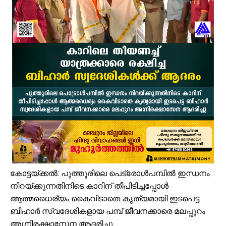
ഓണക്കാലത്തെ റേഷൻ വിതരണം തിങ്കളാഴ്ച മുതൽ; കാർഡുകൾക്കുള്ള
സംവരണ നിയമനങ്ങളിൽ സ്പെഷ്യൽ റിക്രൂട്ട്മെന്റ് നടത്തണം: ഒ.ബി.സ
ഇൻഫാന്റിനോക്കെതിരെ അവിശ്വാസ പ്രമേയ നീക്കവുമായി യുവേഫ;
എസ്.എം.സർവർ മെഗാ ഉറുദു ക്വിസ് മത്സരം സമാപിച്ചു
ഒതുക്കുങ്ങൽ ഗവൺമെന്റ് ഹയർ സെക്കന്ററി സ്കൂളിന് പ്രത്യേക പാക്ക
വേങ്ങര ടൗൺ പൗരസമിതി ഫുട്ബോൾ പ്രവചന മത്സരം: വിജയിക്ക് മന്
ശിഹാബ് തങ്ങളെ അനുസ്മരിച്ച് പി.കെ. കുഞ്ഞാലിക്കുട്ടി
മലപ്പുറം ജില്ലയില്‍ ശക്തമായ മഴ; 4 ക്യാമ്പുകള്‍ തുറന്നു
വേങ്ങര ബോയ്സ് സ്കൂൾ മുൻ പ്യൂൺ തങ്കപ്പൻ ടി.വി നിര്യാതനായി
അതിശക്തമായ മഴ തുടരും; എട്ട് ജില്ലകളിൽ റെഡ് അലർട്ട്
കോട്ടയ്ക്കൽ: പുത്തൂരിലെ പെട്രോൾപമ്പിൽ ഇന്ധനം
നിറയ്ക്കുന്നതിനിടെ കാറിന് തീപിടിച്ചപ്പോൾ
ആത്മധൈര്യം കൈവിടാതെ കൃത്യമായി ഇടപെട്ട
ബിഹാർ സ്വദേശികളായ പമ്പ് ജീവനക്കാരെ മലപ്പുറം
അഗ്നിരക്ഷാസേന ആദരിച്ചു.