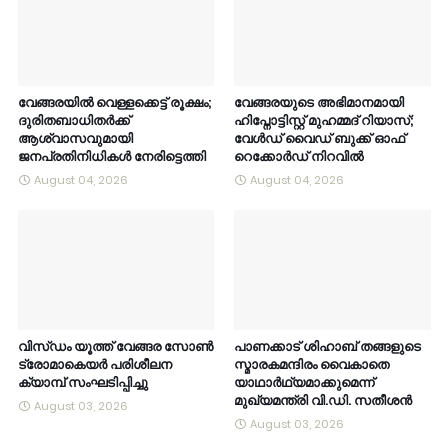
വേങ്ങരയിൽ വെള്ളക്കെട്ട് രൂക്ഷം;
വേങ്ങരയുടെ അഭിമാനമായി
ദുരിതബാധിതർക്ക്
ഹിപ്നോട്ടിസ്റ്റ് മുഹമ്മദ് റിയാസ്;
ആശ്വാസവുമായി
വേൾഡ് വൈഡ് ബുക്ക് ഓഫ്
ജനപ്രതിനിധികൾ നേരിട്ടെത്തി
റെക്കോർഡ് നിറവിൽ
August 04, 2026
August 04, 2026
വിസ്ഡം യൂത്ത് വേങ്ങര സോൺ
പാണക്കാട് ശിഹാബ് തങ്ങളുടെ
ട്രോമാകെയർ പരിശീലന
സ്മാരകമന്ദിരം വൈകാതെ
ക്യാമ്പ് സംഘടിപ്പിച്ചു
യാഥാർഥ്യമാക്കുമെന്ന്
മുഖ്യമന്ത്രി വി.ഡി. സതീശൻ
August 03, 2026
August 03, 2026