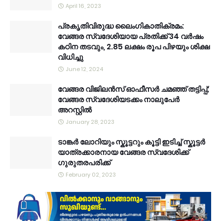
April 16, 2023
പ്രകൃതിവിരുദ്ധ ലൈംഗികാതിക്രമം:
വേങ്ങര സ്വദേശിയായ പ്രതിക്ക് 34 വര്‍ഷം
കഠിന തടവും, 2.85 ലക്ഷം രൂപ പിഴയും ശിക്ഷ
വിധിച്ചു
June 12, 2024
വേങ്ങര വിജിലൻസ് ഓഫീസർ ചമഞ്ഞ് തട്ടിപ്പ്;
വേങ്ങര സ്വദേശിയടക്കം നാലുപേർ
അറസ്റ്റിൽ
January 28, 2023
ടാങ്കർ ലോറിയും സ്കൂട്ടറും കൂട്ടി ഇടിച്ച് സ്കൂട്ടർ
യാത്രക്കാരനായ വേങ്ങര സ്വദേശിക്ക്
ഗുരുതരപരിക്ക്
February 02, 2023