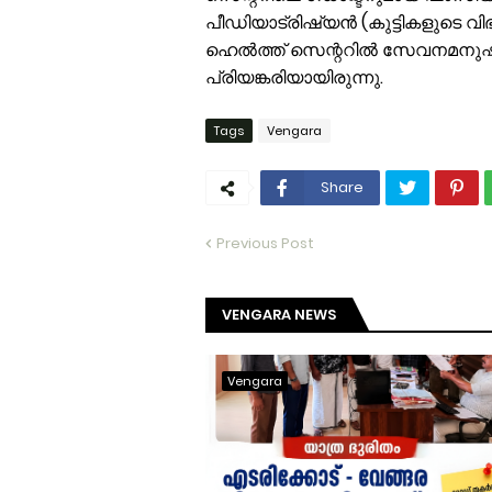
പീഡിയാട്രിഷ്യൻ (കുട്ടികളുടെ വി
ഹെൽത്ത് സെന്ററിൽ സേവനമനുഷ്ഠിച
പ്രിയങ്കരിയായിരുന്നു.
Tags
Vengara
Share
Previous Post
VENGARA NEWS
Vengara