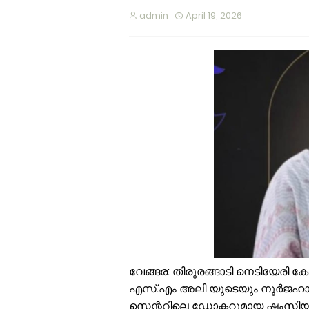
ഭ
admin
April 19, 2026
പ
ക
വ
അ
മ
ര
പ
വ
ഓ
ഓ
വേങ്ങര: തിരൂരങ്ങാടി നെടിയേര
എസ്.എം അലി യുടെയും നൂർജഹാൻ ട
സെന്ററിലെ ഡോക്ടറുമായ ഷംസിയ അ