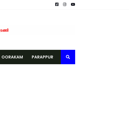
ടങ്ങി
ന്ത്രി കുഞ്ഞാലിക്കുട്ടി
ോഡിലെ കുടിവെള്ള പദ്ധതിയിൽ ആശങ്കയേറുന്നു
്ന് ആവശ്യപ്പെട്ട് നാട്ടുകാർ പരാതി നൽകി
OORAKAM
PARAPPUR
മൗലവി) അച്ഛനമ്പലം നിര്യാതനായി
സ്.എസ്സ് വിദ്യാർത്ഥികൾ സമാധാനത്തിൻ്റെ സന്ദേശം പരത്തി
-മന്ത്രി പി.കെ. കുഞ്ഞാലിക്കുട്ടി
വ് നീളുന്നു
െ മൃതദേഹം കണ്ടെത്തി
രാമപഞ്ചായത്ത്
കാർ, നേരിട്ട് ബാങ്ക് അക്കൗണ്ടിലേക്ക്
് ജില്ലാ ഭരണകൂടത്തിന്റെ ആദരം
വിതരണം ചെയ്തു