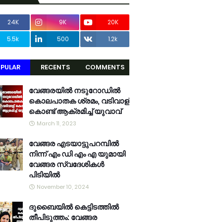
24K
9K
20K
5.5k
500
1.2k
PULAR
RECENTS
COMMENTS
വേങ്ങരയിൽ നടുറോഡിൽ
കൊലപാതക ശ്രമം, വടിവാള്
കൊണ്ട് ആക്രമിച്ച് യുവാവ്
March 11, 2023
വേങ്ങര എടയാട്ടുപറമ്പിൽ
നിന്ന് എം ഡി എം എ യുമായി
വേങ്ങര സ്വദേശികൾ
പിടിയിൽ
November 10, 2024
ദുബൈയിൽ കെട്ടിടത്തിൽ
തീപിടുത്തം: വേങ്ങര