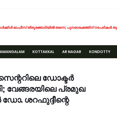
ര്‍ക്കിള്‍ ഓഫീസ് തിരൂരങ്ങാടിയില്‍ തന്നെ; പുനരാരംഭത്തിന് നടപടികള്‍ തു
ാണക്കാട്ടെ മണ്ണിടിച്ചിൽ; സ്ഫോടക വസ്‌തു ഉപയോഗിച്ചത് അനുമതിയില്ലാതെ -മ
്രവൃത്തി പൂർത്തിയാകും മുമ്പ് പൈപ്പ് പൊട്ടി; തിരൂരങ്ങാടി-കുണ്ടൂർ റ
ാത്ര ദുരിതം; എടരിക്കോട് - വേങ്ങര പി.ഡബ്ല്യു.ഡി റോഡ് നന്നാക്കണമെന
NAMANGALAM
KOTTAKKAL
AR NAGAR
KONDOTTY
്രമുഖ സമസ്ത - കെഎംസിസി നേതാവ് പുള്ളാട്ട് അബ്ദുള്ള മൗലവി (പി.എ. 
യിരത്തോളം സഡാക്കോ കൊക്കുകൾ നിർമ്മിച്ച് കുറ്റൂർ കെ.എം.എച്ച്.എസ്
CCIDENT
ാണക്കാട്ട് മണ്ണിടിച്ചിൽ; അനധികൃത പാറ പൊട്ടിക്കലാണ് ദുരന്തത്തിന് കാരണം 
േങ്ങര മണ്ഡലം പ്രവാസി ലീഗ് അംഗത്വ പ്രചാരണത്തിന് തുടക്കമായി
 സെന്ററിലെ ഡോക്ടർ
രിപ്പൂർ വിമാന ദുരന്തത്തിന് ഇന്ന് 6 വയസ്സ്; വലിയ വിമാനങ്ങളുടെ തിരിച്ചുവര
; വേങ്ങരയിലെ പ്രമുഖ
ോലിസ്ഥലത്ത് വെള്ളപ്പൊക്കം; അസമിൽ മരിച്ച തിരൂരങ്ങാടി സ്വദേശിയുട
ായലും ചെളിയും മൂടി റോഡുകൾ; പ്രളയാനന്തര ജാഗ്രതയിൽ വേങ്ങര ഗ്
ഡോ. ശറഫുദ്ദീന്റെ
്ഷേമ പെൻഷൻ ഇനി വീടുകളിലെത്തില്ല; സഹകരണ സംഘങ്ങളെ ഒഴിവാക്കി സർക്
ാണക്കാട് എടയപ്പാലം മണ്ണിടിച്ചിൽ രക്ഷാപ്രവർത്തനം: മികച്ച സേവനത്തിന
േങ്ങരയിൽ പ്രളയബാധിത മേഖലകളിൽ എലിപ്പനി പ്രതിരോധ ഗുളികകൾ 