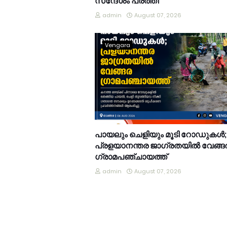
സന്ദേശം പരത്തി
admin
August 07, 2026
Vengara
പായലും ചെളിയും മൂടി റോഡുകൾ;
പ്രളയാനന്തര ജാഗ്രതയിൽ വേങ്ങ
ഗ്രാമപഞ്ചായത്ത്
admin
August 07, 2026