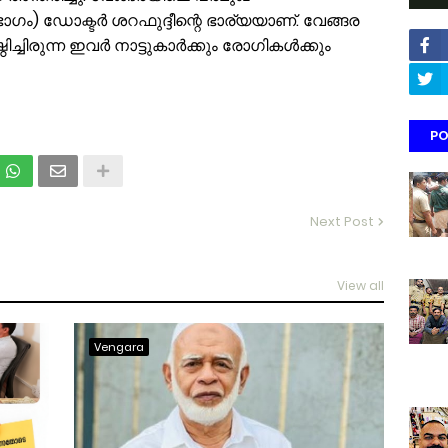
ഭാഗം) ഡോക്ടർ ശറഫുദ്ദീന്റെ ഭാര്യയാണ്. വേങ്ങര
്ചിരുന്ന ഇവർ നാട്ടുകാർക്കും രോഗികൾക്കും
PO
Next Post
View all
Vengara