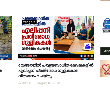
Vengara
AD
വേങ്ങരയിൽ പ്രളയബാധിത മേഖലകളിൽ
ര
എലിപ്പനി പ്രതിരോധ ഗുളികകൾ
വിതരണം ചെയ്തു
admin
August 07, 2026