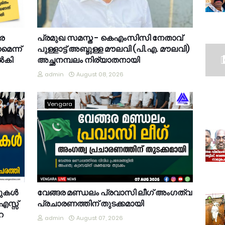
ങര
പ്രമുഖ സമസ്ത - കെഎംസിസി നേതാവ്
െന്ന്
പുള്ളാട്ട് അബ്ദുള്ള മൗലവി (പി.എ. മൗലവി)
നൽകി
അച്ഛനമ്പലം നിര്യാതനായി
admin
August 08, 2026
Vengara
കുകൾ
വേങ്ങര മണ്ഡലം പ്രവാസി ലീഗ് അംഗത്വ
.എസ്സ്
പ്രചാരണത്തിന് തുടക്കമായി
െ
admin
August 07, 2026