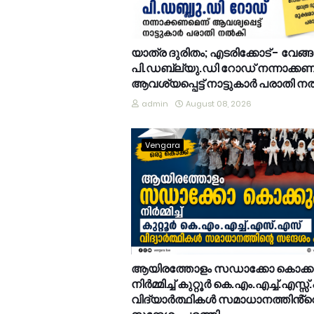
യാത്ര ദുരിതം; എടരിക്കോട് - വേങ്
പി.ഡബ്ല്യു.ഡി റോഡ് നന്നാക്കണമ
ആവശ്യപ്പെട്ട് നാട്ടുകാർ പരാതി 
admin
August 08, 2026
Vengara
ആയിരത്തോളം സഡാക്കോ കൊക്
നിർമ്മിച്ച് കുറ്റൂർ കെ.എം.എച്ച്.എസ്സ്
വിദ്യാർത്ഥികൾ സമാധാനത്തിൻ്റ