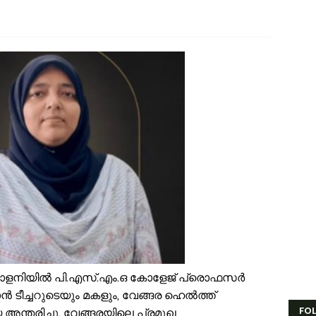
ിന്നശേഷി സമഗ്ര വിവരശേഖരണം: വേങ്ങരയിൽ ‘സഹജീവനം’ പദ്ധതിയുടെ
ൈതൃക യാത്രയോടെ വേങ്ങര മേഖല എസ്.ജെ.എം മുഅല്ലിം സമ്മേളന പരി
ൂരിയാട് വ്യാപാരി വ്യവസായി ഏകോപന സമിതിയുടെ നേതൃത്വത്തിൽ ക
ിവരാവകാശ നിയമപ്രകാരം വിവരം സൗജന്യമായി നൽകണം; തിരൂരങ്ങാടി ന
തിശക്തമായ മഴ തുടരും; എട്ട് ജില്ലകളിൽ റെഡ് അലർട്ട്
ൊബൈല്‍ ഉപയോക്താക്കള്‍ക്ക് തിരിച്ചടി; നിരക്കുകള്‍ വീണ്ടും കുത്തനെ കൂട്
ക്ഷാപ്രവർത്തനത്തിനിടെ കാര്യങ്കോട് പുഴയിൽഒഴുക്കിൽപ്പെട്ടയുവാവിന്റ
്രളയക്കെടുതി പ്രതിരോധം: വേങ്ങര പഞ്ചായപ്പിൽ സന്നദ്ധ സേനാംഗങ്ങൾക്
േങ്ങര ജി.വി.എച്ച്.എസ്.എസിന് സമീപം റോഡരികിലെ പഴയ വാഹനങ്ങൾ ന
ണം അടുത്തെത്തി; ഏത്തപ്പഴത്തിന് പൊള്ളുന്ന വില നാൽപതിൽനിന്ന് 65-ലേ
ണാഘോഷ ദിവസവും എട്ടാം ക്ലാസുകാർക്ക് പരീക്ഷ; ടൈംടേബിൾ മാറ്റിയ
ി കോളനിയിൽ പി.എസ്.എം.ഒ കോളേജ് പ്രൊഫസർ
ീച്ചറുടെയും മകളും, വേങ്ങര ഹെൽത്ത്
FO
ന്തരിച്ചു. വേങ്ങരയിലെ പ്രമുഖ