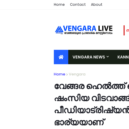
Home
Contact
About
സ
പ
പ
യ
VENGARA NEWS
KAN
പ
ആ
VALIYORA
TIRURANGADI
A
Home
Vengara
പ
വ
വേങ്ങര ഹെൽത്ത്
ക
ഷംസിയ വിടവാങ്ങി
ജ
പ
പീഡിയാട്രിഷ്യൻ 
ക
പ
ഭാര്യയാണ്
വ