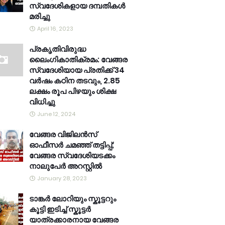
സ്വദേശികളായ ദമ്പതികൾ
മരിച്ചു
April 16, 2023
പ്രകൃതിവിരുദ്ധ
ലൈംഗികാതിക്രമം: വേങ്ങര
സ്വദേശിയായ പ്രതിക്ക് 34
വര്‍ഷം കഠിന തടവും, 2.85
ലക്ഷം രൂപ പിഴയും ശിക്ഷ
വിധിച്ചു
June 12, 2024
വേങ്ങര വിജിലൻസ്
ഓഫീസർ ചമഞ്ഞ് തട്ടിപ്പ്;
വേങ്ങര സ്വദേശിയടക്കം
നാലുപേർ അറസ്റ്റിൽ
January 28, 2023
ടാങ്കർ ലോറിയും സ്കൂട്ടറും
കൂട്ടി ഇടിച്ച് സ്കൂട്ടർ
യാത്രക്കാരനായ വേങ്ങര