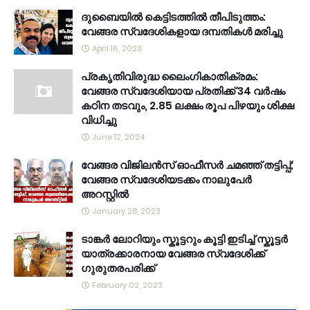
ദുബൈയിൽ കെട്ടിടത്തിൽ തീപിടുത്തം:
വേങ്ങര സ്വദേശികളായ ദമ്പതികൾ മരിച്ചു
April 16, 2023
പ്രകൃതിവിരുദ്ധ ലൈംഗികാതിക്രമം:
വേങ്ങര സ്വദേശിയായ പ്രതിക്ക് 34 വര്‍ഷം
കഠിന തടവും, 2.85 ലക്ഷം രൂപ പിഴയും ശിക്ഷ
വിധിച്ചു
June 12, 2024
വേങ്ങര വിജിലൻസ് ഓഫീസർ ചമഞ്ഞ് തട്ടിപ്പ്;
വേങ്ങര സ്വദേശിയടക്കം നാലുപേർ
അറസ്റ്റിൽ
January 28, 2023
ടാങ്കർ ലോറിയും സ്കൂട്ടറും കൂട്ടി ഇടിച്ച് സ്കൂട്ടർ
യാത്രക്കാരനായ വേങ്ങര സ്വദേശിക്ക്
ഗുരുതരപരിക്ക്
February 02, 2023