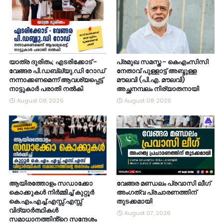
യാത്ര ദുരിതം; എടരിക്കോട് -
പ്രമുഖ സമസ്ത - കെഎംസിസി
വേങ്ങര പി.ഡബ്ല്യു.ഡി റോഡ്
നേതാവ് പുള്ളാട്ട് അബ്ദുള്ള
നന്നാക്കണമെന്ന് ആവശ്യപ്പെട്ട്
മൗലവി (പി.എ. മൗലവി)
നാട്ടുകാർ പരാതി നൽകി
അച്ഛനമ്പലം നിര്യാതനായി
August 08, 2026
August 08, 2026
ആയിരത്തോളം സഡാക്കോ
വേങ്ങര മണ്ഡലം പ്രവാസി ലീഗ്
കൊക്കുകൾ നിർമ്മിച്ച് കുറ്റൂർ
അംഗത്വ പ്രചാരണത്തിന്
കെ.എം.എച്ച്.എസ്സ്.എസ്സ്
തുടക്കമായി
വിദ്യാർത്ഥികൾ
August 07, 2026
സമാധാനത്തിൻ്റെ സന്ദേശം