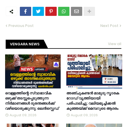
Previous Post
Next Post
VENGARA NEWS
View all
വെള്ളത്തിന്റെ സ്വാഭാവിക
അഞ്ചുകണ്ടൻ മാമുദു സ്മാരക
ഒഴുക്ക് തടസ്സപ്പെടുത്തുന്ന
റോഡ് വൃത്തിയായി
നിർമാണങ്ങൾ ദുരന്തങ്ങൾക്ക്
പരിപാലിച്ചു; വലിയമൂച്ചിക്കൽ
വഴിയൊരുക്കുന്നു: ലെൻസ്ഫെഡ്
കുഞ്ഞയ്ക്ക് മെമ്പറുടെ ആദരം
August 09, 2026
August 09, 2026