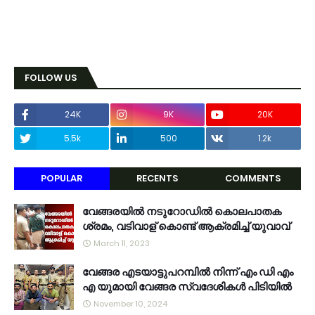
FOLLOW US
24K
9K
20K
5.5k
500
1.2k
POPULAR
RECENTS
COMMENTS
വേങ്ങരയിൽ നടുറോഡിൽ കൊലപാതക
ശ്രമം, വടിവാള് കൊണ്ട് ആക്രമിച്ച് യുവാവ്
March 11, 2023
വേങ്ങര എടയാട്ടുപറമ്പിൽ നിന്ന് എം ഡി എം
എ യുമായി വേങ്ങര സ്വദേശികൾ പിടിയിൽ
November 10, 2024