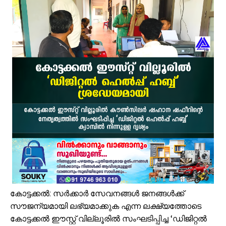
പായലും ചെളിയും മൂടി റോഡുകൾ; പ്രളയാനന്തര ജാഗ്രതയിൽ വേങ്
ക്ഷേമ പെൻഷൻ ഇനി വീടുകളിലെത്തില്ല; സഹകരണ സംഘങ്ങളെ ഒഴിവാക്കി
പാണക്കാട് എടയപ്പാലം മണ്ണിടിച്ചിൽ രക്ഷാപ്രവർത്തനം: മികച്ച സേവ
വേങ്ങരയിൽ പ്രളയബാധിത മേഖലകളിൽ എലിപ്പനി പ്രതിരോധ ഗുള
ഭിന്നശേഷി സമഗ്ര വിവരശേഖരണം: വേങ്ങരയിൽ ‘സഹജീവനം’ പദ്ധത
പൈതൃക യാത്രയോടെ വേങ്ങര മേഖല എസ്.ജെ.എം മുഅല്ലിം സമ്മേള
കൂരിയാട് വ്യാപാരി വ്യവസായി ഏകോപന സമിതിയുടെ നേതൃത്വത്
വിവരാവകാശ നിയമപ്രകാരം വിവരം സൗജന്യമായി നൽകണം; തിരൂരങ്ങ
അതിശക്തമായ മഴ തുടരും; എട്ട് ജില്ലകളിൽ റെഡ് അലർട്ട്
യു.പി.ഐ ഇടപാടുകൾ എക്കാലവും സൗജന്യമായി തുടരുമെന്ന് സർക
പാണക്കാട് എടായിപ്പാലത്തെ മണ്ണിടിച്ചിൽ പ്രദേശം മന്ത്രി പി.കെ.ബഷീ
കോട്ടക്കൽ: സർക്കാർ സേവനങ്ങൾ ജനങ്ങൾക്ക്
സൗജന്യമായി ലഭ്യമാക്കുക എന്ന ലക്ഷ്യത്തോടെ
കോട്ടക്കൽ ഈസ്റ്റ് വില്ലൂരിൽ സംഘടിപ്പിച്ച ‘ഡിജിറ്റൽ