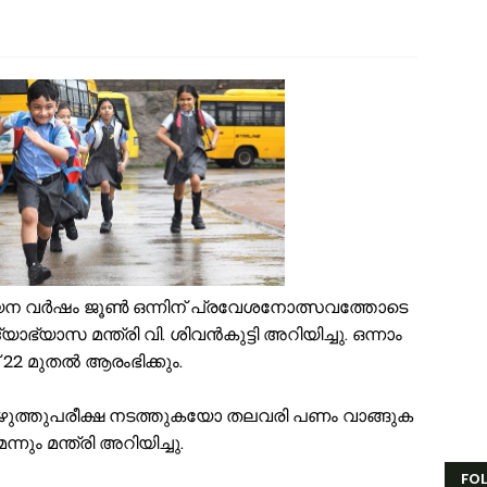
േങ്ങര ജി.വി.എച്ച്.എസ്.എസിന് സമീപം റോഡരികിലെ പഴയ വാഹനങ്ങൾ ന
ണം അടുത്തെത്തി; ഏത്തപ്പഴത്തിന് പൊള്ളുന്ന വില നാൽപതിൽനിന്ന് 65-ലേ
േങ്ങരയിൽ വെള്ളക്കെട്ട് രൂക്ഷം; ദുരിതബാധിതർക്ക് ആശ്വാസവുമായി ജനപ
്രായം തടസ്സമല്ല; തിരൂരങ്ങാടി നഗരസഭയിൽ പ്ലസ് ടൂ പൂർത്തിയാക്കിയ 
േങ്ങരയുടെ അഭിമാനമായി ഹിപ്നോട്ടിസ്റ്റ് മുഹമ്മദ് റിയാസ്; വേൾഡ് വൈഡ
ാട്ടർ ടാങ്ക് വൃത്തിയാക്കുന്നതിനിടെ കെട്ടിടത്തിന്റെ മുകളിൽ നിന്ന് വീണു പരപ
ദ്യോഗസ്ഥ സംഘം പാണക്കാട് മണ്ണിടിച്ചിൽ ഉണ്ടായ സ്ഥലം സന്ദർശിച്ചു
ക്രവാതച്ചുഴിയുടെ സ്വാധീനം: സംസ്ഥാനത്ത് ഓഗസ്റ്റ് 7 വരെ മഴ തുടരുമെന്ന് 
യിരത്തോളം സഡാക്കോ കൊക്കുകൾ നിർമ്മിച്ച് കുറ്റൂർ കെ.എം.എച്ച്.എസ്
ാണക്കാട്ട് മണ്ണിടിച്ചിൽ; അനധികൃത പാറ പൊട്ടിക്കലാണ് ദുരന്തത്തിന് കാരണം 
േങ്ങര മണ്ഡലം പ്രവാസി ലീഗ് അംഗത്വ പ്രചാരണത്തിന് തുടക്കമായി
യ​ന വ​ർ​ഷം ജൂ​ൺ ഒ​ന്നി​ന്​ പ്ര​വേ​ശ​നോ​ത്സ​വ​ത്തോ​ടെ
്യാ​ഭ്യാ​സ മ​ന്ത്രി വി. ​ശി​വ​ൻ​കു​ട്ടി അ​റി​യി​ച്ചു. ഒ​ന്നാം
 22 മു​ത​ൽ ആ​രം​ഭി​ക്കും.
​ഴു​ത്തു​പ​രീ​ക്ഷ ന​ട​ത്തു​ക​യോ ത​ല​വ​രി പ​ണം വാ​ങ്ങു​ക​
നും മ​ന്ത്രി അ​റി​യി​ച്ചു.
FO