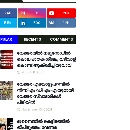
24K
9K
20K
5.5k
500
1.2k
PULAR
RECENTS
COMMENTS
വേങ്ങരയിൽ നടുറോഡിൽ
കൊലപാതക ശ്രമം, വടിവാള്
കൊണ്ട് ആക്രമിച്ച് യുവാവ്
March 11, 2023
വേങ്ങര എടയാട്ടുപറമ്പിൽ
നിന്ന് എം ഡി എം എ യുമായി
വേങ്ങര സ്വദേശികൾ
പിടിയിൽ
November 10, 2024
ദുബൈയിൽ കെട്ടിടത്തിൽ
തീപിടുത്തം: വേങ്ങര