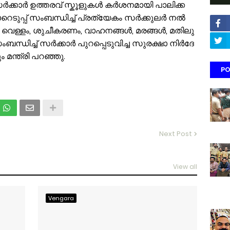
സ​ർ​ക്കാ​ർ ഉ​ത്ത​ര​വ്​ സ്കൂ​ളു​ക​ൾ ക​ർ​ശ​ന​മാ​യി പാ​ലി​ക്ക​
റെ​ടു​പ്പ് സം​ബ​ന്ധി​ച്ച്​ പ്ര​ത്യേ​കം സ​ർ​ക്കു​ല​ർ ന​ൽ​
​ണി, വെ​ള്ളം, ശു​ചീ​ക​ര​ണം, വാ​ഹ​ന​ങ്ങ​ൾ, മ​ര​ങ്ങ​ൾ, മ​തി​ലു​
ി​ച്ച്​ സ​ർ​ക്കാ​ർ പു​റ​പ്പെ​ടു​വി​ച്ച സു​ര​ക്ഷാ നി​ർ​ദേ​
ം മ​ന്ത്രി പ​റ​ഞ്ഞു.
PO
Next Post
View all
Vengara