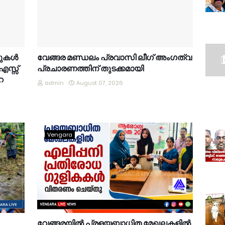
കുകൾ
വേങ്ങര മണ്ഡലം പ്രവാസി ലീഗ് അംഗത്വ
.എസ്സ്
പ്രചാരണത്തിന് തുടക്കമായി
െ
admin
August 07, 2026
Vengara
വേങ്ങരയിൽ പ്രളയബാധിത മേഖലകളിൽ