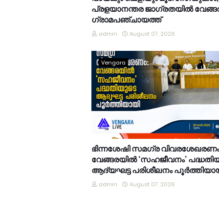
പ്രളയാനന്തര ജാഗ്രതയിൽ വേങ്ങ
ഗ്രാമപഞ്ചായത്ത്
admin
August 07, 2026
Vengara
ഭിന്നശേഷി സമഗ്ര വിവരശേഖരണം
വേങ്ങരയിൽ ‘സഹജീവനം’ പദ്ധതി
ആദ്യഘട്ട പരിശീലനം പൂർത്തിയാ
admin
August 07, 2026