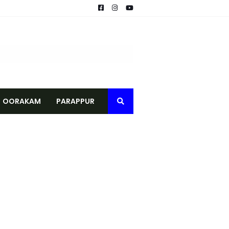
വ് നീളുന്നു
െ മൃതദേഹം കണ്ടെത്തി
രാമപഞ്ചായത്ത്
കാർ, നേരിട്ട് ബാങ്ക് അക്കൗണ്ടിലേക്ക്
OORAKAM
PARAPPUR
് ജില്ലാ ഭരണകൂടത്തിന്റെ ആദരം
വിതരണം ചെയ്തു
 ആദ്യഘട്ട പരിശീലനം പൂർത്തിയായി
പാടികൾക്ക് തുടക്കമായി
ുടിവെള്ള വിതരണം നടത്തി
ഗരസഭയ്ക്ക് വിവരാവകാശ കമ്മീഷന്റെ ഉത്തരവ്
ടാന്‍ ഒരുങ്ങി ടെലികോം കമ്പനികള്
െമൃതദേഹം കണ്ടെത്തി
കുള്ള മരുന്ന് വിതരണം നടത്തി