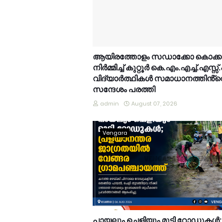
ആയിരത്തോളം സഡാക്കോ കൊക്
നിർമ്മിച്ച് കുറ്റൂർ കെ.എം.എച്ച്.എസ്സ്
വിദ്യാർത്ഥികൾ സമാധാനത്തിൻ്റ
സന്ദേശം പരത്തി
admin
August 07, 2026
Vengara
പായലും ചെളിയും മൂടി റോഡുകൾ;