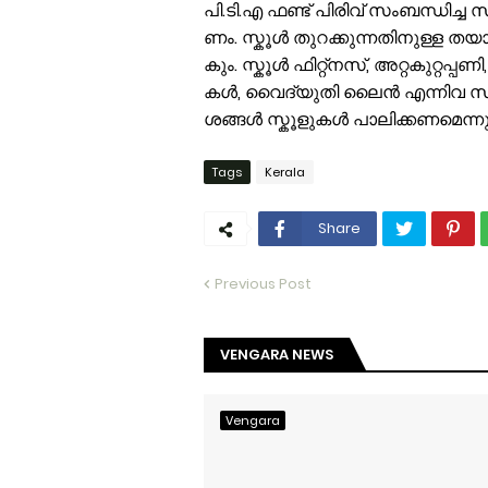
പി.​ടി.​എ ഫ​ണ്ട്​ പി​രി​വ്​ സം​ബ​ന്ധി​ച്ച 
ണം. സ്കൂ​ൾ തു​റ​ക്കു​ന്ന​തി​നു​ള്ള ത​യാ​
കും. സ്കൂ​ൾ ഫി​റ്റ്ന​സ്, അ​റ്റ​കു​റ്റ​പ്പ
ക​ൾ, വൈ​ദ്യു​തി ലൈ​ൻ എ​ന്നി​വ സം​ബ​ന്ധ
ശ​ങ്ങ​ൾ സ്കൂ​ളു​ക​ൾ പാ​ലി​ക്ക​ണ​മെ​ന്നു
Tags
Kerala
Share
Previous Post
VENGARA NEWS
Vengara