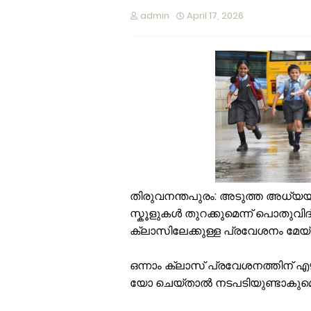
വ
admin
April 17, 2026
ഓ
വ
പ
വ
വ
ഉ
ച
ആ
പ
വ
തി​രു​വ​ന​ന്ത​പു​രം: അ​ടു​ത്ത അ​ധ്യ​
സ്കൂ​ളു​​ക​ൾ തു​റ​ക്കു​മെ​ന്ന്​ പൊ​തു​വി​ദ
ക്ലാ​സി​ലേ​ക്കു​ള്ള പ്ര​വേ​ശ​നം മേ​യ്​
ഒ​ന്നാം ക്ലാ​സ്​ പ്ര​വേ​ശ​ന​ത്തി​ന് എ
യോ ചെ​യ്താ​ൽ ന​ട​പ​ടി​യു​ണ്ടാ​കു​മെ​ന്