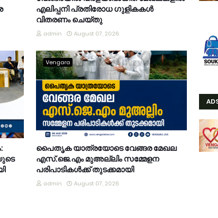
ര
എലിപ്പനി പ്രതിരോധ ഗുളികകൾ
വിതരണം ചെയ്തു
admin
August 07, 2026
Vengara
AD
:
പൈതൃക യാത്രയോടെ വേങ്ങര മേഖല
യുടെ
എസ്.ജെ.എം മുഅല്ലിം സമ്മേളന
യി
പരിപാടികൾക്ക് തുടക്കമായി
admin
August 07, 2026