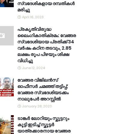
സ്വദേശികളായ ദമ്പതികൾ
മരിച്ചു
April 16, 2023
പ്രകൃതിവിരുദ്ധ
ലൈംഗികാതിക്രമം: വേങ്ങര
സ്വദേശിയായ പ്രതിക്ക് 34
വര്‍ഷം കഠിന തടവും, 2.85
ലക്ഷം രൂപ പിഴയും ശിക്ഷ
വിധിച്ചു
June 12, 2024
വേങ്ങര വിജിലൻസ്
ഓഫീസർ ചമഞ്ഞ് തട്ടിപ്പ്;
വേങ്ങര സ്വദേശിയടക്കം
നാലുപേർ അറസ്റ്റിൽ
January 28, 2023
ടാങ്കർ ലോറിയും സ്കൂട്ടറും
കൂട്ടി ഇടിച്ച് സ്കൂട്ടർ
യാത്രക്കാരനായ വേങ്ങര