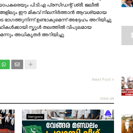
കരെയും പി.ടി.എ പ്രസിഡന്റ് ശ്രീ. ജലീൽ
 വർഷങ്ങളിലും ഈ മികവ് നിലനിർത്താൻ ആവശ്യമായ
ാഗത്തുനിന്ന് ഉണ്ടാകുമെന്ന് അദ്ദേഹം അറിയിച്ചു.
ത്ഥികൾക്കായി സ്കൂൾ തലത്തിൽ വിപുലമായ
െന്നും അധികൃതർ അറിയിച്ചു.
Next Post
View all
Vengara