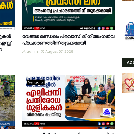
കുകൾ
വേങ്ങര മണ്ഡലം പ്രവാസി ലീഗ് അംഗത്വ
.എസ്സ്
പ്രചാരണത്തിന് തുടക്കമായി
െ
admin
August 07, 2026
AD
Vengara