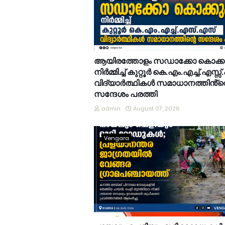
ആയിരത്തോളം സഡാക്കോ കൊക്
നിർമ്മിച്ച് കുറ്റൂർ കെ.എം.എച്ച്.എസ്സ്
വിദ്യാർത്ഥികൾ സമാധാനത്തിൻ്റ
സന്ദേശം പരത്തി
admin
August 07, 2026
Vengara