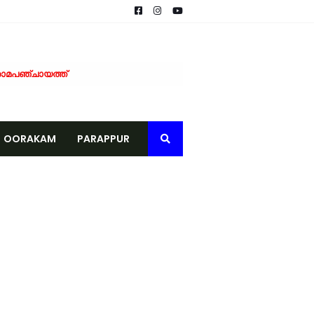
രാമപഞ്ചായത്ത്
കാർ, നേരിട്ട് ബാങ്ക് അക്കൗണ്ടിലേക്ക്
് ജില്ലാ ഭരണകൂടത്തിന്റെ ആദരം
വിതരണം ചെയ്തു
OORAKAM
PARAPPUR
 ആദ്യഘട്ട പരിശീലനം പൂർത്തിയായി
പാടികൾക്ക് തുടക്കമായി
ുടിവെള്ള വിതരണം നടത്തി
ഗരസഭയ്ക്ക് വിവരാവകാശ കമ്മീഷന്റെ ഉത്തരവ്
ടാന്‍ ഒരുങ്ങി ടെലികോം കമ്പനികള്
െമൃതദേഹം കണ്ടെത്തി
കുള്ള മരുന്ന് വിതരണം നടത്തി
ീക്കം ചെയ്യണം; യൂത്ത് ലീഗ് പോലീസിൽ നിവേദനം നൽകി
ക്ക് കുതിച്ചുചാടി വിപണി