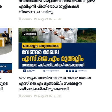
വേങ്ങരയിൽ പ്രളയബാധിത മേഖലകളിൽ
ര
എലിപ്പനി പ്രതിരോധ ഗുളികകൾ
വിതരണം ചെയ്തു
admin
August 07, 2026
Vengara
:
പൈതൃക യാത്രയോടെ വേങ്ങര മേഖല
യുടെ
എസ്.ജെ.എം മുഅല്ലിം സമ്മേളന
യി
പരിപാടികൾക്ക് തുടക്കമായി
admin
August 07, 2026