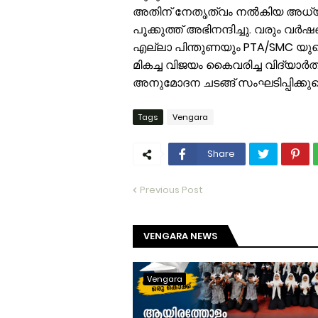
അതിന് നേതൃത്വം നൽകിയ അധ്യാപ
പൂക്കുത്ത് അഭിനന്ദിച്ചു. വരും
എല്ലാ പിന്തുണയും PTA/SMC യുടെ ഭ
മികച്ച വിജയം കൈവരിച്ച വിദ്യാർ
അനുമോദന ചടങ്ങ് സംഘടിപ്പിക്കുമ
Tags
Vengara
Share
Previous Post
VENGARA NEWS
Vengara