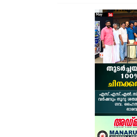
വ
പ
വ
വ
ഉ
ച
ആ
പ
വ
ക
ജ