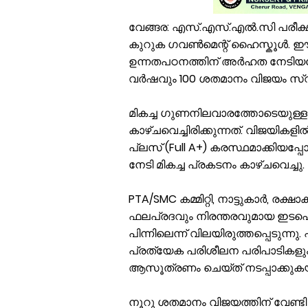
വേങ്ങര: എസ്.എസ്.എൽ.സി പരീക്ഷ
കുറുക ഗവൺമെന്റ് ഹൈസ്കൂൾ. ഈ 
ഉന്നതപഠനത്തിന് അർഹത നേടിയതോ
വർഷവും 100 ശതമാനം വിജയം സ്വന
മികച്ച ഗുണനിലവാരത്തോടെയുള്
കാഴ്ചവെച്ചിരിക്കുന്നത്. വിജയിക
പ്ലസ് (Full A+) കരസ്ഥമാക്കിയപ
നേടി മികച്ച പ്രകടനം കാഴ്ചവെച്ചു.
PTA/SMC കമ്മിറ്റി, നാട്ടുകാർ, ര
ഫലപ്രദവും നിരന്തരവുമായ ഇടപെടല
പിന്നിലെന്ന് വിലയിരുത്തപ്പെടുന്
പ്രത്യേക പരിശീലന പരിപാടികളു
ആസൂത്രണം ചെയ്ത് നടപ്പാക്കുകയ
നൂറു ശതമാനം വിജയത്തിന് വേണ്ടി