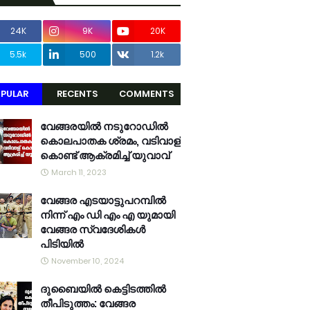
24K
9K
20K
5.5k
500
1.2k
PULAR
RECENTS
COMMENTS
വേങ്ങരയിൽ നടുറോഡിൽ
കൊലപാതക ശ്രമം, വടിവാള്
കൊണ്ട് ആക്രമിച്ച് യുവാവ്
March 11, 2023
വേങ്ങര എടയാട്ടുപറമ്പിൽ
നിന്ന് എം ഡി എം എ യുമായി
വേങ്ങര സ്വദേശികൾ
പിടിയിൽ
November 10, 2024
ദുബൈയിൽ കെട്ടിടത്തിൽ
തീപിടുത്തം: വേങ്ങര