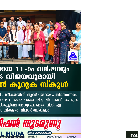
േങ്ങരയിൽ വെള്ളക്കെട്ട് രൂക്ഷം; ദുരിതബാധിതർക്ക് ആശ്വാസവുമായി ജനപ
്രായം തടസ്സമല്ല; തിരൂരങ്ങാടി നഗരസഭയിൽ പ്ലസ് ടൂ പൂർത്തിയാക്കിയ 
േങ്ങരയുടെ അഭിമാനമായി ഹിപ്നോട്ടിസ്റ്റ് മുഹമ്മദ് റിയാസ്; വേൾഡ് വൈഡ
ാട്ടർ ടാങ്ക് വൃത്തിയാക്കുന്നതിനിടെ കെട്ടിടത്തിന്റെ മുകളിൽ നിന്ന് വീണു പരപ
ദ്യോഗസ്ഥ സംഘം പാണക്കാട് മണ്ണിടിച്ചിൽ ഉണ്ടായ സ്ഥലം സന്ദർശിച്ചു
ക്രവാതച്ചുഴിയുടെ സ്വാധീനം: സംസ്ഥാനത്ത് ഓഗസ്റ്റ് 7 വരെ മഴ തുടരുമെന്ന് 
യിരത്തോളം സഡാക്കോ കൊക്കുകൾ നിർമ്മിച്ച് കുറ്റൂർ കെ.എം.എച്ച്.എസ്
ാണക്കാട്ട് മണ്ണിടിച്ചിൽ; അനധികൃത പാറ പൊട്ടിക്കലാണ് ദുരന്തത്തിന് കാരണം 
േങ്ങര മണ്ഡലം പ്രവാസി ലീഗ് അംഗത്വ പ്രചാരണത്തിന് തുടക്കമായി
രിപ്പൂർ വിമാന ദുരന്തത്തിന് ഇന്ന് 6 വയസ്സ്; വലിയ വിമാനങ്ങളുടെ തിരിച്ചുവര
ോലിസ്ഥലത്ത് വെള്ളപ്പൊക്കം; അസമിൽ മരിച്ച തിരൂരങ്ങാടി സ്വദേശിയുട
FO