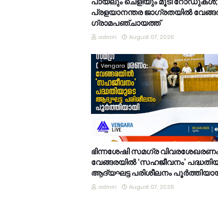
പായലും ചെളിയും മൂടി റോഡുകൾ;
പ്രളയാനന്തര ജാഗ്രതയിൽ വേങ്ങ
ഗ്രാമപഞ്ചായത്ത്
admin
August 07, 2026
Vengara
ഭിന്നശേഷി സമഗ്ര വിവരശേഖരണം
വേങ്ങരയിൽ ‘സഹജീവനം’ പദ്ധതി
ആദ്യഘട്ട പരിശീലനം പൂർത്തിയാ
admin
August 07, 2026