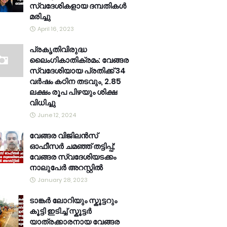
സ്വദേശികളായ ദമ്പതികൾ
മരിച്ചു
April 16, 2023
പ്രകൃതിവിരുദ്ധ
ലൈംഗികാതിക്രമം: വേങ്ങര
സ്വദേശിയായ പ്രതിക്ക് 34
വര്‍ഷം കഠിന തടവും, 2.85
ലക്ഷം രൂപ പിഴയും ശിക്ഷ
വിധിച്ചു
June 12, 2024
വേങ്ങര വിജിലൻസ്
ഓഫീസർ ചമഞ്ഞ് തട്ടിപ്പ്;
വേങ്ങര സ്വദേശിയടക്കം
നാലുപേർ അറസ്റ്റിൽ
January 28, 2023
ടാങ്കർ ലോറിയും സ്കൂട്ടറും
കൂട്ടി ഇടിച്ച് സ്കൂട്ടർ
യാത്രക്കാരനായ വേങ്ങര