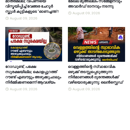
മാത്രമല്ല; വിപണിയെ
മേഖല മുഅല്ലിം സമ്മേളനവും
വിസ്മയിപ്പിച്ച് വേങ്ങര ചേറൂർ
അവാർഡ് ദാനവും നടന്നു
സ്കൂൾ കുട്ടികളുടെ 'ഓണച്ചന്ത'!
August 09, 2026
August 09, 2026
റോഡുണ്ട്, പക്ഷേ
വെള്ളത്തിന്റെ സ്വാഭാവിക
സുരക്ഷയില്ല; കൊളപ്പുറത്ത്
ഒഴുക്ക് തടസ്സപ്പെടുത്തുന്ന
റൗണ്ട് എബൗട്ടും അഴുക്കുചാലും
നിർമാണങ്ങൾ ദുരന്തങ്ങൾക്ക്
നിർമ്മിക്കണമെന്ന് ആവശ്യം
വഴിയൊരുക്കുന്നു: ലെൻസ്ഫെഡ്
August 09, 2026
August 09, 2026