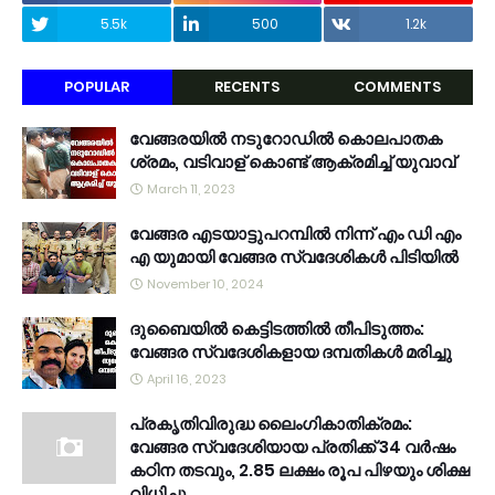
5.5k
500
1.2k
POPULAR
RECENTS
COMMENTS
വേങ്ങരയിൽ നടുറോഡിൽ കൊലപാതക
ശ്രമം, വടിവാള് കൊണ്ട് ആക്രമിച്ച് യുവാവ്
March 11, 2023
വേങ്ങര എടയാട്ടുപറമ്പിൽ നിന്ന് എം ഡി എം
എ യുമായി വേങ്ങര സ്വദേശികൾ പിടിയിൽ
November 10, 2024
ദുബൈയിൽ കെട്ടിടത്തിൽ തീപിടുത്തം:
വേങ്ങര സ്വദേശികളായ ദമ്പതികൾ മരിച്ചു
April 16, 2023
പ്രകൃതിവിരുദ്ധ ലൈംഗികാതിക്രമം:
വേങ്ങര സ്വദേശിയായ പ്രതിക്ക് 34 വര്‍ഷം
കഠിന തടവും, 2.85 ലക്ഷം രൂപ പിഴയും ശിക്ഷ
വിധിച്ചു