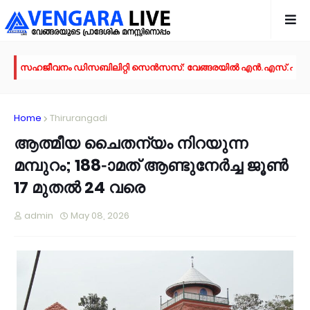
സഹജീവനം ഡിസബിലിറ്റി സെൻസസ്: വേങ്ങരയിൽ എൻ.എസ്.എസ് വളണ
പറപ്പൂർ മണ്ഡലം യൂത്ത് കോൺഗ്രസ് കമ്മിറ്റിയുടെ നേതൃത്വത്തിൽ യ
ഊരകത്ത് യൂത്ത് കോൺഗ്രസ് സ്ഥാപകദിനാചരണം; ലഹരി വിരുദ്ധ സ
പൂക്കളും പച്ചക്കറിയും മാത്രമല്ല; വിപണിയെ വിസ്മയിപ്പിച്ച് വേങ്ങര ചേ
Home
Thirurangadi
വേങ്ങരയിൽ എസ്.ജെ.എം മേഖല മുഅല്ലിം സമ്മേളനവും അവാർഡ് ദ
ആത്മീയ ചൈതന്യം നിറയുന്ന
റോഡുണ്ട്, പക്ഷേ സുരക്ഷയില്ല; കൊളപ്പുറത്ത് റൗണ്ട് എബൗട്ടും അഴ
യു.പി.ഐ ഇടപാടുകൾ എക്കാലവും സൗജന്യമായി തുടരുമെന്ന് സർക
മമ്പുറം; 188-ാമത് ആണ്ടുനേർച്ച ജൂൺ
പാണക്കാട് എടായിപ്പാലത്തെ മണ്ണിടിച്ചിൽ പ്രദേശം മന്ത്രി പി.കെ.ബഷീ
17 മുതൽ 24 വരെ
വെള്ളത്തിന്റെ സ്വാഭാവിക ഒഴുക്ക് തടസ്സപ്പെടുത്തുന്ന നിർമാണങ്ങൾ 
ചുണ്ടയിൽ കടവ് - അവണക്കുണ്ട് റോഡുകളിൽ കോൺക്രീറ്റ് പ്രവൃത്തികൾ
admin
May 08, 2026
അഞ്ചുകണ്ടൻ മാമുദു സ്മാരക റോഡ് വൃത്തിയായി പരിപാലിച്ചു; വലിയമ
ഓണാഘോഷ ദിവസവും എട്ടാം ക്ലാസുകാർക്ക് പരീക്ഷ; ടൈംടേബിൾ മാ
സര്‍ക്കിള്‍ ഓഫീസ് തിരൂരങ്ങാടിയില്‍ തന്നെ; പുനരാരംഭത്തിന് നടപടിക
പാണക്കാട്ടെ മണ്ണിടിച്ചിൽ; സ്ഫോടക വസ്‌തു ഉപയോഗിച്ചത് അനുമതിയില്ല
പ്രവൃത്തി പൂർത്തിയാകും മുമ്പ് പൈപ്പ് പൊട്ടി; തിരൂരങ്ങാടി-കുണ്