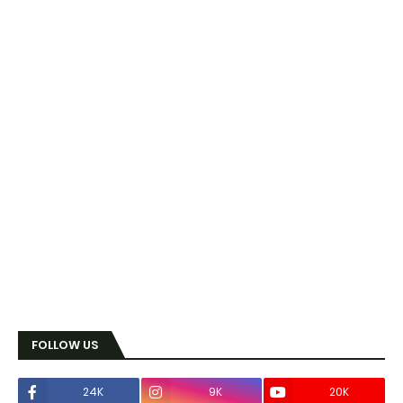
FOLLOW US
24K
9K
20K