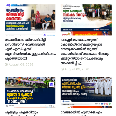
സഹജീവനം ഡിസബിലിറ്റി
പറപ്പൂർ മണ്ഡലം യൂത്ത്
സെൻസസ്: വേങ്ങരയിൽ
കോൺഗ്രസ് കമ്മിറ്റിയുടെ
എൻ.എസ്.എസ്
നേതൃത്വത്തിൽ യൂത്ത്
വളണ്ടിയർമാർക്കുള്ള പരിശീലനം
കോൺഗ്രസ് സ്ഥാപക ദിനവും
പൂർത്തിയായി
ക്വിറ്റിന്ത്യാ ദിനാചരണവും
സംഘടിപ്പിച്ചു
August 09, 2026
August 09, 2026
പൂക്കളും പച്ചക്കറിയും
വേങ്ങരയിൽ എസ്.ജെ.എം