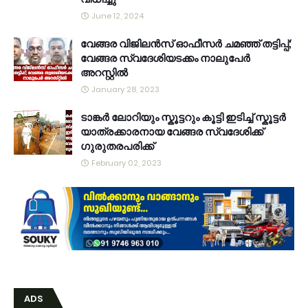
June 12, 2024
വേങ്ങര വിജിലൻസ് ഓഫീസർ ചമഞ്ഞ് തട്ടിപ്പ്;
വേങ്ങര സ്വദേശിയടക്കം നാലുപേർ
അറസ്റ്റിൽ
January 28, 2023
ടാങ്കർ ലോറിയും സ്കൂട്ടറും കൂട്ടി ഇടിച്ച് സ്കൂട്ടർ
യാത്രക്കാരനായ വേങ്ങര സ്വദേശിക്ക്
ഗുരുതരപരിക്ക്
February 02, 2023
ADS