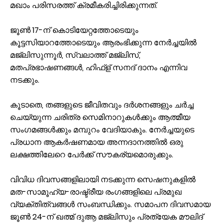
മഖാം പരിസരത്ത് ക്രമീകരിച്ചിരിക്കുന്നത്.
ജൂൺ 17-ന് കൊടിയേറ്റത്തോടെയും
കൂട്ടസിയാറത്തോടെയും ആരംഭിക്കുന്ന നേർച്ചയിൽ
മജ്ലിസുന്നൂർ, സ്വലാത്ത് മജ്‌ലിസ്,
മതപ്രഭാഷണങ്ങൾ, ഹിഫ്ള് സനദ് ദാനം എന്നിവ
നടക്കും.
കൂടാതെ, തങ്ങളുടെ ജീവിതവും ദർശനങ്ങളും ചർച്ച
ചെയ്യുന്ന ചരിത്ര സെമിനാറുകൾക്കും ആത്മീയ
സംഗമങ്ങൾക്കും മമ്പുറം വേദിയാകും. നേർച്ചയുടെ
പ്രധാന ആകർഷണമായ അന്നദാനത്തിൽ ഒരു
ലക്ഷത്തിലേറെ പേർക്ക് സൗകര്യമൊരുക്കും.
വിവിധ ദിവസങ്ങളിലായി നടക്കുന്ന സെഷനുകളിൽ
മത-സാമൂഹ്യ-രാഷ്ട്രീയ രംഗങ്ങളിലെ പ്രമുഖ
വ്യക്തിത്വങ്ങൾ സംബന്ധിക്കും. സമാപന ദിവസമായ
ജൂൺ 24-ന് ഖത്മ് ദുആ മജ്‌ലിസും പ്രത്യേക മൗലിദ്