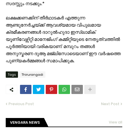
സദസ്സും നടക്കും.*
ലക്ഷക്കണക്കിന് തീർഥാടകർ എത്തുന്ന
ആണ്ടുനേർച്ചയ്ക്ക് ആവശ്യമായ വിപുലമായ
ക്രമീകരണങ്ങൾ ദാറുൽഹുദാ ഇസ്‌ലാമിക്
യൂണിവേഴ്സിറ്റി മാനേജിംഗ് കമ്മിറ്റിയുടെ നേതൃത്വത്തിൽ
പൂർത്തിയായി വരികയാണ്. മമ്പുറം തങ്ങൾ
അനുസ്മരണ ദുആ മജ്‌ലിസോടെയാണ് ഈ വർഷത്തെ
പുണ്യകർമ്മങ്ങൾ സമാപിക്കുക.
Tags
Thirurangadi
Previous Post
Next Post
VENGARA NEWS
View all