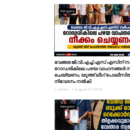
Vengara
വേങ്ങര ജി.വി.എച്ച്.എസ്.എസിന് 
റോഡരികിലെ പഴയ വാഹനങ്ങൾ നീ
ചെയ്യണം; യൂത്ത് ലീഗ് പോലീസി
നിവേദനം നൽകി
admin
August 04, 2026
Vengara