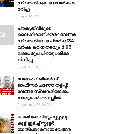
സ്വദേശികളായ ദമ്പതികൾ
മരിച്ചു
April 16, 2023
പ്രകൃതിവിരുദ്ധ
ലൈംഗികാതിക്രമം: വേങ്ങര
സ്വദേശിയായ പ്രതിക്ക് 34
വര്‍ഷം കഠിന തടവും, 2.85
ലക്ഷം രൂപ പിഴയും ശിക്ഷ
വിധിച്ചു
June 12, 2024
വേങ്ങര വിജിലൻസ്
ഓഫീസർ ചമഞ്ഞ് തട്ടിപ്പ്;
വേങ്ങര സ്വദേശിയടക്കം
നാലുപേർ അറസ്റ്റിൽ
January 28, 2023
ടാങ്കർ ലോറിയും സ്കൂട്ടറും
കൂട്ടി ഇടിച്ച് സ്കൂട്ടർ
യാത്രക്കാരനായ വേങ്ങര