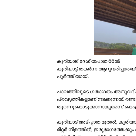
പ
എ
സ
ഓ
സ
ഇ
എ
ഒ
കൂരിയാട്: ദേശീയപാത 66ൽ
വ
കുരിയാട്ട് തകർന്ന ആറുവരിപ്പാതയ്
ശ
പൂർത്തിയായി.
ക
പാലത്തിലൂടെ ഗതാഗതം അനുവദിക്
പ്രവൃത്തികളാണ് നടക്കുന്നത്. രണ
തുറന്നുകൊടുക്കാനാകുമെന്ന്
കൂരിയാട് അടിപ്പാത മുതൽ, കൂരി
മീറ്റർ നീളത്തിൽ, ഇരുഭാഗത്തേക്കു