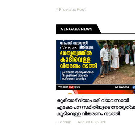
Previous Post
VENGARA NEWS
Vengara
കൂരിയാട് വ്യാപാരി വ്യവസായി
ഏകോപന സമിതിയുടെ നേതൃത്വത
കുടിവെള്ള വിതരണം നടത്തി
admin
August 06, 2026