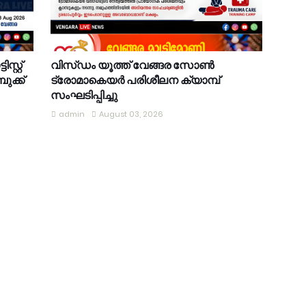
്റ്റ്
വിസ്ഡം യൂത്ത് വേങ്ങര സോൺ
ുക്ക്
ട്രോമാകെയർ പരിശീലന ക്യാമ്പ്
സംഘടിപ്പിച്ചു
admin
August 03, 2026