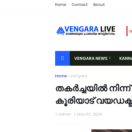
Home
Contact
About
വ
അ
മ
ര
VENGARA NEWS
KANN
പ
വ
VALIYORA
TIRURANGADI
A
Home
Vengara
ഓ
വ
തകർച്ചയിൽ നിന്ന്
പ
കൂരിയാട് വയഡക്ട്
വ
വ
ഉ
admin
May 02, 2026
ച
വ