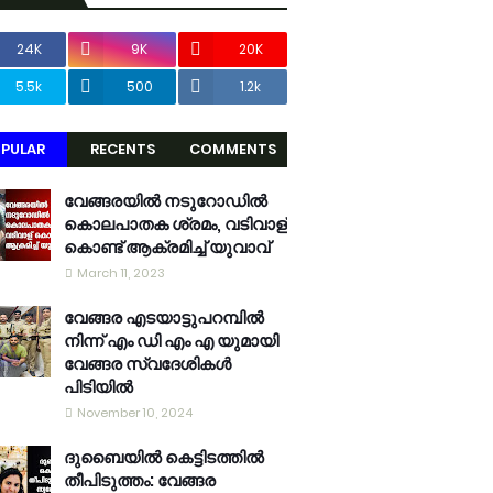
24K
9K
20K
5.5k
500
1.2k
PULAR
RECENTS
COMMENTS
വേങ്ങരയിൽ നടുറോഡിൽ
കൊലപാതക ശ്രമം, വടിവാള്
കൊണ്ട് ആക്രമിച്ച് യുവാവ്
March 11, 2023
വേങ്ങര എടയാട്ടുപറമ്പിൽ
നിന്ന് എം ഡി എം എ യുമായി
വേങ്ങര സ്വദേശികൾ
പിടിയിൽ
November 10, 2024
ദുബൈയിൽ കെട്ടിടത്തിൽ
തീപിടുത്തം: വേങ്ങര