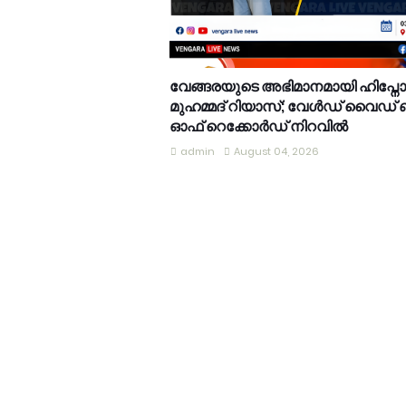
വേങ്ങരയുടെ അഭിമാനമായി ഹിപ്നോട്ടിസ
മുഹമ്മദ് റിയാസ്; വേൾഡ് വൈഡ് ബ
ഓഫ് റെക്കോർഡ് നിറവിൽ
admin
August 04, 2026