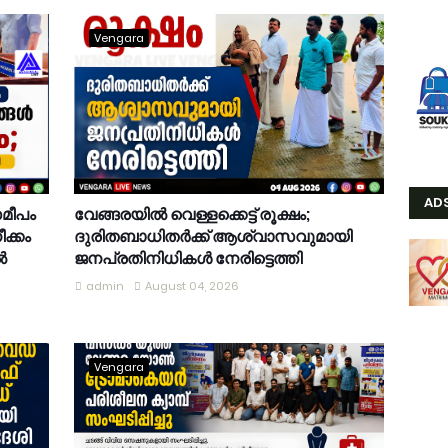
Vengara
AD
സമീപം
വേങ്ങരയിൽ വെള്ളക്കെട്ട് രൂക്ഷം;
ക്കം
ദുരിതബാധിതർക്ക് ആശ്വാസവുമായി
ൽ
ജനപ്രതിനിധികൾ നേരിട്ടെത്തി
admin
August 04, 2026
Vengara