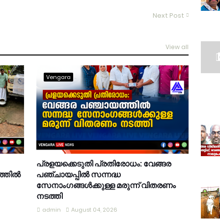
Next Post
View all
Vengara
പ്രളയക്കെടുതി പ്രതിരോധം: വേങ്ങര
്തിൽ
പഞ്ചായപ്പിൽ സന്നദ്ധ
സേനാംഗങ്ങൾക്കുള്ള മരുന്ന് വിതരണം
നടത്തി
admin
August 04, 2026