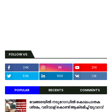
FOLLOW US
24K
9K
20K
5.5k
500
1.2k
POPULAR
RECENTS
COMMENTS
വേങ്ങരയിൽ നടുറോഡിൽ കൊലപാതക
ശ്രമം, വടിവാള് കൊണ്ട് ആക്രമിച്ച് യുവാവ്