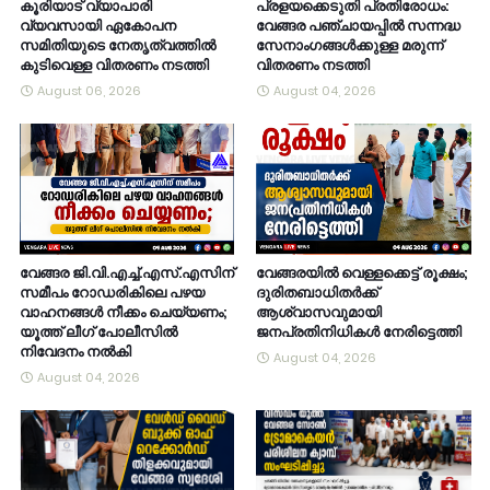
കൂരിയാട് വ്യാപാരി
പ്രളയക്കെടുതി പ്രതിരോധം:
വ്യവസായി ഏകോപന
വേങ്ങര പഞ്ചായപ്പിൽ സന്നദ്ധ
സമിതിയുടെ നേതൃത്വത്തിൽ
സേനാംഗങ്ങൾക്കുള്ള മരുന്ന്
കുടിവെള്ള വിതരണം നടത്തി
വിതരണം നടത്തി
August 06, 2026
August 04, 2026
വേങ്ങര ജി.വി.എച്ച്.എസ്.എസിന്
വേങ്ങരയിൽ വെള്ളക്കെട്ട് രൂക്ഷം;
സമീപം റോഡരികിലെ പഴയ
ദുരിതബാധിതർക്ക്
വാഹനങ്ങൾ നീക്കം ചെയ്യണം;
ആശ്വാസവുമായി
യൂത്ത് ലീഗ് പോലീസിൽ
ജനപ്രതിനിധികൾ നേരിട്ടെത്തി
നിവേദനം നൽകി
August 04, 2026
August 04, 2026