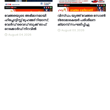
വേങ്ങരയുടെ അഭിമാനമായി
വിസ്ഡം യൂത്ത് വേങ്ങര സോൺ
ഹിപ്നോട്ടിസ്റ്റ് മുഹമ്മദ് റിയാസ്;
ട്രോമാകെയർ പരിശീലന
വേൾഡ് വൈഡ് ബുക്ക് ഓഫ്
ക്യാമ്പ് സംഘടിപ്പിച്ചു
റെക്കോർഡ് നിറവിൽ
August 03, 2026
August 04, 2026