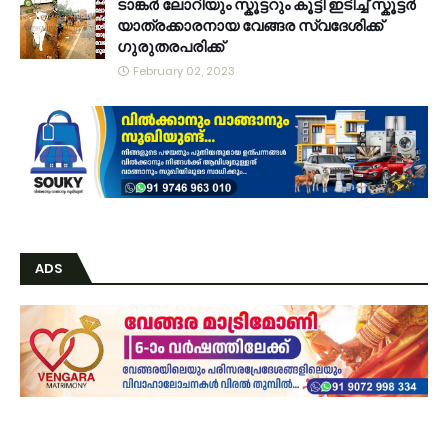
ടാങ്കർ ലോറിയും സ്കൂട്ടറും കൂട്ടി ഇടിച്ച് സ്കൂട്ടർ
യാത്രക്കാരനായ വേങ്ങര സ്വദേശിക്ക്
ഗുരുതരപരിക്ക്
February 02, 2023
ADS