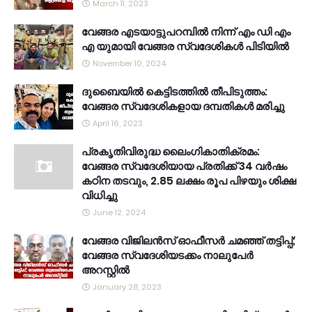
March 11, 2023
വേങ്ങര എടയാട്ടുപറമ്പിൽ നിന്ന് എം ഡി എം
എ യുമായി വേങ്ങര സ്വദേശികൾ പിടിയിൽ
November 10, 2024
ദുബൈയിൽ കെട്ടിടത്തിൽ തീപിടുത്തം:
വേങ്ങര സ്വദേശികളായ ദമ്പതികൾ മരിച്ചു
April 16, 2023
പ്രകൃതിവിരുദ്ധ ലൈംഗികാതിക്രമം:
വേങ്ങര സ്വദേശിയായ പ്രതിക്ക് 34 വര്‍ഷം
കഠിന തടവും, 2.85 ലക്ഷം രൂപ പിഴയും ശിക്ഷ
വിധിച്ചു
June 12, 2024
വേങ്ങര വിജിലൻസ് ഓഫീസർ ചമഞ്ഞ് തട്ടിപ്പ്;
വേങ്ങര സ്വദേശിയടക്കം നാലുപേർ
അറസ്റ്റിൽ
January 28, 2023