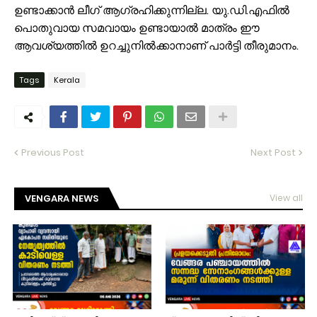
ഉണ്ടാക്കാൻ ലീഗ് ആഗ്രഹിക്കുന്നില്ല. യു.ഡി.എഫിൽ
പൊതുവായ സമവായം ഉണ്ടായാൽ മാത്രം ഈ
ആവശ്യത്തിൽ ഉറച്ചുനിൽക്കാനാണ് പാർട്ടി തീരുമാനം.
Tags
Kerala
Previous Post
Next Post
VENGARA NEWS
View all