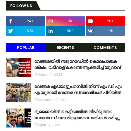
FOLLOW US
24K
9K
20K
5.5k
500
1.2k
POPULAR
RECENTS
COMMENTS
വേങ്ങരയിൽ നടുറോഡിൽ കൊലപാതക
ശ്രമം, വടിവാള് കൊണ്ട് ആക്രമിച്ച് യുവാവ്
March 11, 2023
വേങ്ങര എടയാട്ടുപറമ്പിൽ നിന്ന് എം ഡി എം
എ യുമായി വേങ്ങര സ്വദേശികൾ പിടിയിൽ
November 10, 2024
ദുബൈയിൽ കെട്ടിടത്തിൽ തീപിടുത്തം:
വേങ്ങര സ്വദേശികളായ ദമ്പതികൾ മരിച്ചു
April 16, 2023