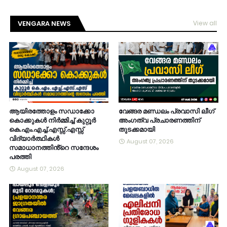
VENGARA NEWS
View all
ആയിരത്തോളം സഡാക്കോ
വേങ്ങര മണ്ഡലം പ്രവാസി ലീഗ്
കൊക്കുകൾ നിർമ്മിച്ച് കുറ്റൂർ
അംഗത്വ പ്രചാരണത്തിന്
കെ.എം.എച്ച്.എസ്സ്.എസ്സ്
തുടക്കമായി
വിദ്യാർത്ഥികൾ
August 07, 2026
സമാധാനത്തിൻ്റെ സന്ദേശം
പരത്തി
August 07, 2026