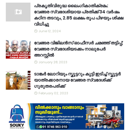
പ്രകൃതിവിരുദ്ധ ലൈംഗികാതിക്രമം:
വേങ്ങര സ്വദേശിയായ പ്രതിക്ക് 34 വര്‍ഷം
കഠിന തടവും, 2.85 ലക്ഷം രൂപ പിഴയും ശിക്ഷ
വിധിച്ചു
June 12, 2024
വേങ്ങര വിജിലൻസ് ഓഫീസർ ചമഞ്ഞ് തട്ടിപ്പ്;
വേങ്ങര സ്വദേശിയടക്കം നാലുപേർ
അറസ്റ്റിൽ
January 28, 2023
ടാങ്കർ ലോറിയും സ്കൂട്ടറും കൂട്ടി ഇടിച്ച് സ്കൂട്ടർ
യാത്രക്കാരനായ വേങ്ങര സ്വദേശിക്ക്
ഗുരുതരപരിക്ക്
February 02, 2023