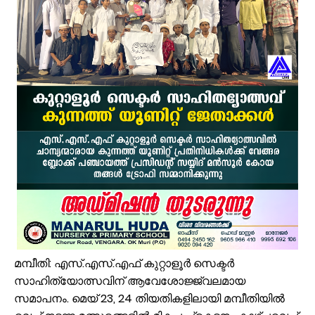
പ്രായം തടസ്സമല്ല; തിരൂരങ്ങാടി നഗരസഭയിൽ പ്ലസ് ടൂ പൂർത്തിയാക
വേങ്ങരയുടെ അഭിമാനമായി ഹിപ്നോട്ടിസ്റ്റ് മുഹമ്മദ് റിയാസ്; വേൾ
വാട്ടർ ടാങ്ക് വൃത്തിയാക്കുന്നതിനിടെ കെട്ടിടത്തിന്റെ മുകളിൽ നിന്ന് വ
ഉദ്യോഗസ്ഥ സംഘം പാണക്കാട് മണ്ണിടിച്ചിൽ ഉണ്ടായ സ്ഥലം സന്ദർശിച
ചക്രവാതച്ചുഴിയുടെ സ്വാധീനം: സംസ്ഥാനത്ത് ഓഗസ്റ്റ് 7 വരെ മഴ തുടരുമ
ആയിരത്തോളം സഡാക്കോ കൊക്കുകൾ നിർമ്മിച്ച് കുറ്റൂർ കെ.എം.എച്ച
പാണക്കാട്ട് മണ്ണിടിച്ചിൽ; അനധികൃത പാറ പൊട്ടിക്കലാണ് ദുരന്തത്തിന് 
വേങ്ങര മണ്ഡലം പ്രവാസി ലീഗ് അംഗത്വ പ്രചാരണത്തിന് തുടക്കമാ
കരിപ്പൂർ വിമാന ദുരന്തത്തിന് ഇന്ന് 6 വയസ്സ്; വലിയ വിമാനങ്ങളുടെ തിരി
ജോലിസ്ഥലത്ത് വെള്ളപ്പൊക്കം; അസമിൽ മരിച്ച തിരൂരങ്ങാടി സ്വദേ
പായലും ചെളിയും മൂടി റോഡുകൾ; പ്രളയാനന്തര ജാഗ്രതയിൽ വേങ്
മമ്പീതി: എസ്.എസ്.എഫ് കുറ്റാളൂർ സെക്ടർ
സാഹിത്യോത്സവിന് ആവേശോജ്ജ്വലമായ
സമാപനം. മെയ് 23, 24 തിയതികളിലായി മമ്പീതിയിൽ