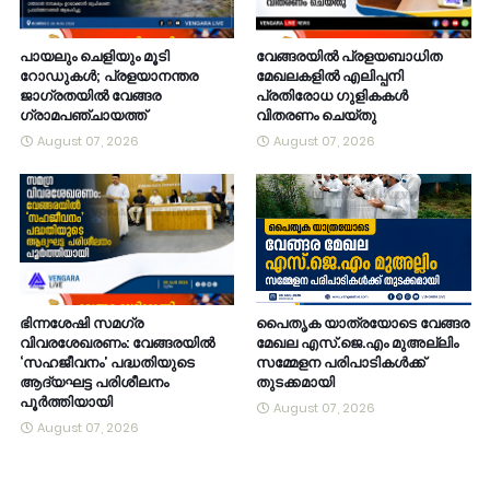
പായലും ചെളിയും മൂടി
വേങ്ങരയിൽ പ്രളയബാധിത
റോഡുകൾ; പ്രളയാനന്തര
മേഖലകളിൽ എലിപ്പനി
ജാഗ്രതയിൽ വേങ്ങര
പ്രതിരോധ ഗുളികകൾ
ഗ്രാമപഞ്ചായത്ത്
വിതരണം ചെയ്തു
August 07, 2026
August 07, 2026
ഭിന്നശേഷി സമഗ്ര
പൈതൃക യാത്രയോടെ വേങ്ങര
വിവരശേഖരണം: വേങ്ങരയിൽ
മേഖല എസ്.ജെ.എം മുഅല്ലിം
‘സഹജീവനം’ പദ്ധതിയുടെ
സമ്മേളന പരിപാടികൾക്ക്
ആദ്യഘട്ട പരിശീലനം
തുടക്കമായി
പൂർത്തിയായി
August 07, 2026
August 07, 2026