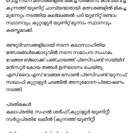
വെച്ച് നടന്ന മത്സരങ്ങളിൽ മികച്ച പ്രകടനം കാഴ്ചവെച്ച്
കുന്നത്ത് യൂണിറ്റ് ചാമ്പ്യന്മാരായി. മത്സരങ്ങളിൽ മികച്ച
മുന്നേറ്റം നടത്തിയ കല്ലേങ്ങൽ പടി യൂണിറ്റ് രണ്ടാം
സ്ഥാനവും, കുറ്റാളൂർ യൂണിറ്റ് മൂന്നാം സ്ഥാനവും
കരസ്തമാക്കി.
രണ്ടുദിവസങ്ങളിലായി നടന്ന കലാസാഹിത്യ
മത്സരങ്ങൾക്കൊടുവിൽ നടന്ന സമാപന സംഗമം
വേങ്ങര ബ്ലോക്ക് പഞ്ചായത്ത് പ്രസിഡണ്ട് സയ്യിദ്
മൻസൂർ കോയ തങ്ങൾ ഉദ്ഘാടനം ചെയ്തു.
എസ്.വൈ.എസ് വേങ്ങര സോൺ പ്രസിഡണ്ട് യൂസഫ്
സഖാഫി കുറ്റാളൂർ ചടങ്ങിൽ അനുമോദന പ്രഭാഷണം
നടത്തി.
പ്രതിഭകൾ:
കലാപ്രതിഭ: സഹൽ ശരീഫ് (കുറ്റാളൂർ യൂണിറ്റ്)
സർഗ്ഗപ്രതിഭ: ഖലീൽ (കുന്നത്ത് യൂണിറ്റ്)