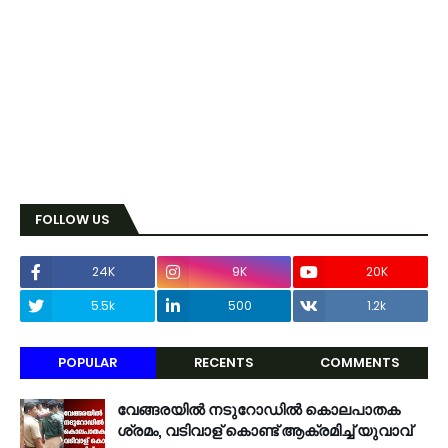
FOLLOW US
24K
9K
20K
5.5k
500
1.2k
POPULAR
RECENTS
COMMENTS
വേങ്ങരയിൽ നടുറോഡിൽ കൊലപാതക
ശ്രമം, വടിവാള് കൊണ്ട് ആക്രമിച്ച് യുവാവ്