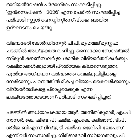
ഓറിയൻ്റേഷൻ പ്രോഗ്രാം സംഘടിപ്പിച്ചു.
'ഇൻസെപ്ഷൻ - 2026' എന്ന പേരിൽ സംഘടിപ്പിച്ച
പരിപാടി സ്കൂൾ ഹെഡ്മിസ്ട്രസ് പി.ജെ. ബബിത
ഉദ്ഘാടനം ചെയ്തു.
വിജയഭേരി കോർഡിനേറ്റർ പി.പി. മുഹമ്മദ് മുസ്തഫ
ചടങ്ങിൽ അധ്യക്ഷത വഹിച്ചു. സൈക്കോ സോഷ്യൽ
സ്‌കൂൾ കൗൺസലർ ഇ. ശാരിക വിദ്യാർത്ഥികൾക്കും
രക്ഷിതാക്കൾക്കുമായി പ്രത്യേക ക്ലാസെടുത്തു.
പുതിയ അധ്യയന വർഷത്തെ വെല്ലുവിളികളെ
നേരിടാനും പഠനത്തിൽ മികച്ച വിജയം കൈവരിക്കാനും
വിദ്യാർത്ഥികളെ പ്രാപ്തരാക്കുക എന്ന
ലക്ഷ്യത്തോടെയാണ് പരിപാടി സംഘടിപ്പിച്ചത്.
ചടങ്ങിൽ അധ്യാപകരായ ആർ. അനിത് കുമാർ, എം.പി.
നാസർ, കെ. ഷീബ, പി. ഷമീമ, എം.കെ. കദീജാബി, ടി.പി.
ശ്രീജ, ബി.എസ്. ദിവ്യ, ടി. ഷരീഫ, ജെറി.പി. ലോപസ്
എന്നിവർ സംസാരിച്ചു. ഗിരിജാദേവി സ്വാഗതവും പി.