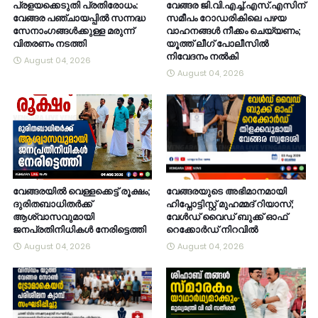
പ്രളയക്കെടുതി പ്രതിരോധം:
വേങ്ങര ജി.വി.എച്ച്.എസ്.എസിന്
വേങ്ങര പഞ്ചായപ്പിൽ സന്നദ്ധ
സമീപം റോഡരികിലെ പഴയ
സേനാംഗങ്ങൾക്കുള്ള മരുന്ന്
വാഹനങ്ങൾ നീക്കം ചെയ്യണം;
വിതരണം നടത്തി
യൂത്ത് ലീഗ് പോലീസിൽ
നിവേദനം നൽകി
August 04, 2026
August 04, 2026
വേങ്ങരയിൽ വെള്ളക്കെട്ട് രൂക്ഷം;
വേങ്ങരയുടെ അഭിമാനമായി
ദുരിതബാധിതർക്ക്
ഹിപ്നോട്ടിസ്റ്റ് മുഹമ്മദ് റിയാസ്;
ആശ്വാസവുമായി
വേൾഡ് വൈഡ് ബുക്ക് ഓഫ്
ജനപ്രതിനിധികൾ നേരിട്ടെത്തി
റെക്കോർഡ് നിറവിൽ
August 04, 2026
August 04, 2026