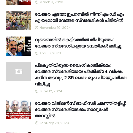
March 11, 2023
വേങ്ങര എടയാട്ടുപറമ്പിൽ നിന്ന് എം ഡി എം
എ യുമായി വേങ്ങര സ്വദേശികൾ പിടിയിൽ
November 10, 2024
ദുബൈയിൽ കെട്ടിടത്തിൽ തീപിടുത്തം:
വേങ്ങര സ്വദേശികളായ ദമ്പതികൾ മരിച്ചു
April 16, 2023
പ്രകൃതിവിരുദ്ധ ലൈംഗികാതിക്രമം:
വേങ്ങര സ്വദേശിയായ പ്രതിക്ക് 34 വര്‍ഷം
കഠിന തടവും, 2.85 ലക്ഷം രൂപ പിഴയും ശിക്ഷ
വിധിച്ചു
June 12, 2024
വേങ്ങര വിജിലൻസ് ഓഫീസർ ചമഞ്ഞ് തട്ടിപ്പ്;
വേങ്ങര സ്വദേശിയടക്കം നാലുപേർ
അറസ്റ്റിൽ
January 28, 2023