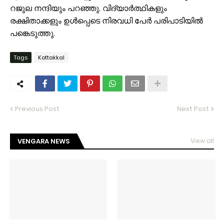
റജുല നന്ദിയും പറഞ്ഞു. വിദ്യാർത്ഥികളും
രക്ഷിതാക്കളും ഉൾപ്പെടെ നിരവധി പേർ പരിപാടിയിൽ
പങ്കെടുത്തു.
Tags
Kottakkal
Previous Post
Next Post
VENGARA NEWS
View all