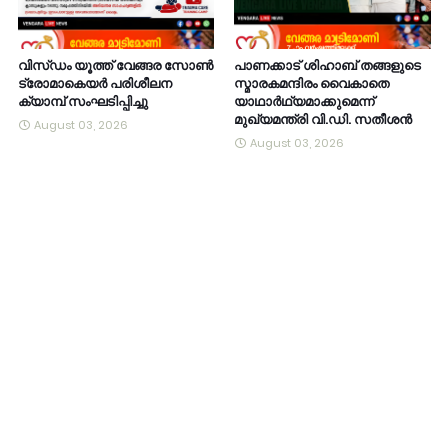
വിസ്ഡം യൂത്ത് വേങ്ങര സോൺ
പാണക്കാട് ശിഹാബ് തങ്ങളുടെ
ട്രോമാകെയർ പരിശീലന
സ്മാരകമന്ദിരം വൈകാതെ
ക്യാമ്പ് സംഘടിപ്പിച്ചു
യാഥാർഥ്യമാക്കുമെന്ന്
മുഖ്യമന്ത്രി വി.ഡി. സതീശൻ
August 03, 2026
August 03, 2026