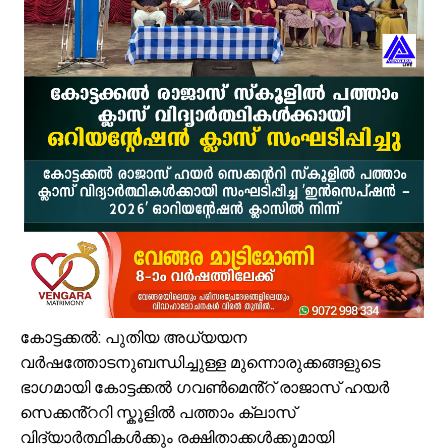
ഒതുക്കുങ്ങൽ ഗവൺമെന്റ് ഹയർ സെക്കന്ററി സ്കൂളിന് പ്രത്യേക പാക്ക
വേങ്ങര ടൗൺ പൗരസമിതി ഫുട്ബോൾ പ്രവചന മത്സരം: വിജയിക്ക് മന്
ശിഹാബ് തങ്ങളെ അനുസ്മരിച്ച് പി.കെ. കുഞ്ഞാലിക്കുട്ടി
മലപ്പുറം ജില്ലയില്‍ ശക്തമായ മഴ; 4 ക്യാമ്പുകള്‍ തുറന്നു
വേങ്ങര ബോയ്സ് സ്കൂൾ മുൻ പ്യൂൺ തങ്കപ്പൻ ടി.വി നിര്യാതനായി
അതിശക്തമായ മഴ തുടരും; എട്ട് ജില്ലകളിൽ റെഡ് അലർട്ട്
മൊബൈല്‍ ഉപയോക്താക്കള്‍ക്ക് തിരിച്ചടി; നിരക്കുകള്‍ വീണ്ടും കുത്തന
രക്ഷാപ്രവർത്തനത്തിനിടെ കാര്യങ്കോട് പുഴയിൽഒഴുക്കിൽപ്പെട്ടയുവ
പ്രളയക്കെടുതി പ്രതിരോധം: വേങ്ങര പഞ്ചായപ്പിൽ സന്നദ്ധ സേനാംഗ
വേങ്ങര ജി.വി.എച്ച്.എസ്.എസിന് സമീപം റോഡരികിലെ പഴയ വാഹനങ
കോട്ടക്കൽ: പുതിയ അധ്യയന
വർഷത്തോടനുബന്ധിച്ചുള്ള മുന്നൊരുക്കങ്ങളുടെ
ഭാഗമായി കോട്ടക്കൽ ഗവൺമെൻ്റ് രാജാസ് ഹയർ
സെക്കൻ്ററി സ്കൂളിൽ പത്താം ക്ലാസ്
വിദ്യാർത്ഥികൾക്കും രക്ഷിതാക്കൾക്കുമായി