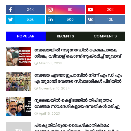
24K
9K
20K
5.5k
500
1.2k
POPULAR
RECENTS
COMMENTS
വേങ്ങരയിൽ നടുറോഡിൽ കൊലപാതക
ശ്രമം, വടിവാള് കൊണ്ട് ആക്രമിച്ച് യുവാവ്
March 11, 2023
വേങ്ങര എടയാട്ടുപറമ്പിൽ നിന്ന് എം ഡി എം
എ യുമായി വേങ്ങര സ്വദേശികൾ പിടിയിൽ
November 10, 2024
ദുബൈയിൽ കെട്ടിടത്തിൽ തീപിടുത്തം:
വേങ്ങര സ്വദേശികളായ ദമ്പതികൾ മരിച്ചു
April 16, 2023
പ്രകൃതിവിരുദ്ധ ലൈംഗികാതിക്രമം: