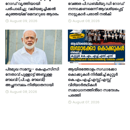
റോഡ് വൃത്തിയായി
വേങ്ങര പി.ഡബ്ല്യു.ഡി റോഡ്
പരിപാലിച്ചു; വലിയമൂച്ചിക്കൽ
നന്നാക്കണമെന്ന് ആവശ്യപ്പെട്ട്
കുഞ്ഞയ്ക്ക് മെമ്പറുടെ ആദരം
നാട്ടുകാർ പരാതി നൽകി
August 09, 2026
August 08, 2026
പ്രമുഖ സമസ്ത - കെഎംസിസി
ആയിരത്തോളം സഡാക്കോ
നേതാവ് പുള്ളാട്ട് അബ്ദുള്ള
കൊക്കുകൾ നിർമ്മിച്ച് കുറ്റൂർ
മൗലവി (പി.എ. മൗലവി)
കെ.എം.എച്ച്.എസ്സ്.എസ്സ്
അച്ഛനമ്പലം നിര്യാതനായി
വിദ്യാർത്ഥികൾ
സമാധാനത്തിൻ്റെ സന്ദേശം
August 08, 2026
പരത്തി
August 07, 2026