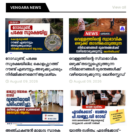
VENGARA NEWS
View all
റോഡുണ്ട്, പക്ഷേ
വെള്ളത്തിന്റെ സ്വാഭാവിക
സുരക്ഷയില്ല; കൊളപ്പുറത്ത്
ഒഴുക്ക് തടസ്സപ്പെടുത്തുന്ന
റൗണ്ട് എബൗട്ടും അഴുക്കുചാലും
നിർമാണങ്ങൾ ദുരന്തങ്ങൾക്ക്
നിർമ്മിക്കണമെന്ന് ആവശ്യം
വഴിയൊരുക്കുന്നു: ലെൻസ്ഫെഡ്
August 09, 2026
August 09, 2026
അഞ്ചുകണ്ടൻ മാമുദു സ്മാരക
യാത്ര ദുരിതം; എടരിക്കോട് -