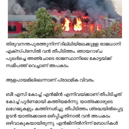
ജോലിസ്ഥലത്ത് വെള്ളപ്പൊക്കം; അസമിൽ മരിച്ച തിരൂരങ്ങാടി സ്വദേ
പായലും ചെളിയും മൂടി റോഡുകൾ; പ്രളയാനന്തര ജാഗ്രതയിൽ വേങ്
ക്ഷേമ പെൻഷൻ ഇനി വീടുകളിലെത്തില്ല; സഹകരണ സംഘങ്ങളെ ഒഴിവാക്കി
പാണക്കാട് എടയപ്പാലം മണ്ണിടിച്ചിൽ രക്ഷാപ്രവർത്തനം: മികച്ച സേവ
വേങ്ങരയിൽ പ്രളയബാധിത മേഖലകളിൽ എലിപ്പനി പ്രതിരോധ ഗുള
തിരുവനന്തപുരത്തുനിന്ന് ദില്ലിയിലേക്കുള്ള രാജധാനി
ഭിന്നശേഷി സമഗ്ര വിവരശേഖരണം: വേങ്ങരയിൽ ‘സഹജീവനം’ പദ്ധത
എക്‌സ്പ്രസില്‍ വന്‍ തീപിടിത്തം. ഞായറാഴ്ച
പൈതൃക യാത്രയോടെ വേങ്ങര മേഖല എസ്.ജെ.എം മുഅല്ലിം സമ്മേള
പുലര്‍ച്ചെ അഞ്ചോടെ രാജസ്ഥാനിലെ കോട്ടയ്ക്ക്
കൂരിയാട് വ്യാപാരി വ്യവസായി ഏകോപന സമിതിയുടെ നേതൃത്വത്
സമീപത്ത് വെച്ചാണ് അപകടം.
വിവരാവകാശ നിയമപ്രകാരം വിവരം സൗജന്യമായി നൽകണം; തിരൂരങ്ങ
റോഡുണ്ട്, പക്ഷേ സുരക്ഷയില്ല; കൊളപ്പുറത്ത് റൗണ്ട് എബൗട്ടും അഴ
ആളപായമില്ലെന്നാണ് പ്രാഥമിക വിവരം.
ബി1 എസി കോച്ച്‌, എന്‍ജിന്‍ എന്നിവയ്ക്കാണ് തീപിടിച്ചത്.
കോച്ച്‌ പൂര്‍ണമായി കത്തിയമര്‍ന്നു. യാത്രക്കാരുടെ
ലഗേജുകളും കത്തിനശിച്ചു. തീപിടിത്തം ശ്രദ്ധയില്‍പ്പെട്ട
ഉടന്‍ യാത്രക്കാരെ ഒഴിപ്പിച്ചതിനാല്‍ വന്‍ അപകടം
ഒഴിവാകുകയായിരുന്നു. എന്‍ജിനില്‍നിന്ന് ബോഗികള്‍