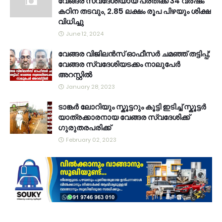
വേങ്ങര സ്വദേശിയായ പ്രതിക്ക് 34 വര്‍ഷം
കഠിന തടവും, 2.85 ലക്ഷം രൂപ പിഴയും ശിക്ഷ
വിധിച്ചു
June 12, 2024
വേങ്ങര വിജിലൻസ് ഓഫീസർ ചമഞ്ഞ് തട്ടിപ്പ്;
വേങ്ങര സ്വദേശിയടക്കം നാലുപേർ
അറസ്റ്റിൽ
January 28, 2023
ടാങ്കർ ലോറിയും സ്കൂട്ടറും കൂട്ടി ഇടിച്ച് സ്കൂട്ടർ
യാത്രക്കാരനായ വേങ്ങര സ്വദേശിക്ക്
ഗുരുതരപരിക്ക്
February 02, 2023