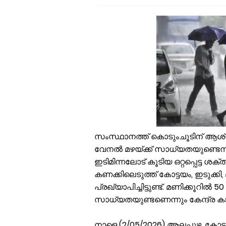
വ
ഉ
ച
വ
പ
എ
ക
ജ
പ
ക
പ
സംസ്ഥാനത്ത് കൊടുംചൂടിന് ആശ്വ
വേനൽ മഴയ്ക്ക് സാധ്യതയുണ്ടെന്നാണ്
ഇടിമിന്നലോട് കൂടിയ ഒറ്റപ്പെട്ട
കണക്കിലെടുത്ത് കോട്ടയം, ഇടുക്കി
പ്രഖ്യാപിച്ചിട്ടുണ്ട്. മണിക്കൂറിൽ
സാധ്യതയുണ്ടണെന്നും കേന്ദ്ര കാല
നാളെ (2/05/2026) ആലപ്പുഴ, കോ