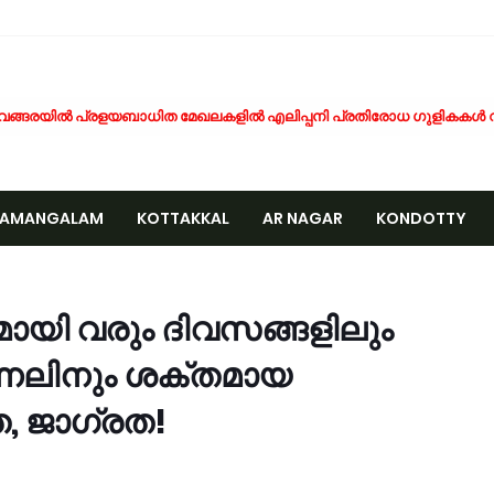
േങ്ങരയിൽ പ്രളയബാധിത മേഖലകളിൽ എലിപ്പനി പ്രതിരോധ ഗുളികകൾ 
ിന്നശേഷി സമഗ്ര വിവരശേഖരണം: വേങ്ങരയിൽ ‘സഹജീവനം’ പദ്ധതിയുടെ
ൈതൃക യാത്രയോടെ വേങ്ങര മേഖല എസ്.ജെ.എം മുഅല്ലിം സമ്മേളന പരി
ൂരിയാട് വ്യാപാരി വ്യവസായി ഏകോപന സമിതിയുടെ നേതൃത്വത്തിൽ ക
NAMANGALAM
KOTTAKKAL
AR NAGAR
KONDOTTY
ിവരാവകാശ നിയമപ്രകാരം വിവരം സൗജന്യമായി നൽകണം; തിരൂരങ്ങാടി ന
തിശക്തമായ മഴ തുടരും; എട്ട് ജില്ലകളിൽ റെഡ് അലർട്ട്
CCIDENT
ൊബൈല്‍ ഉപയോക്താക്കള്‍ക്ക് തിരിച്ചടി; നിരക്കുകള്‍ വീണ്ടും കുത്തനെ കൂട്
ക്ഷാപ്രവർത്തനത്തിനിടെ കാര്യങ്കോട് പുഴയിൽഒഴുക്കിൽപ്പെട്ടയുവാവിന്റ
ായി വരും ദിവസങ്ങളിലും
്രളയക്കെടുതി പ്രതിരോധം: വേങ്ങര പഞ്ചായപ്പിൽ സന്നദ്ധ സേനാംഗങ്ങൾക്
ിന്നലിനും ശക്തമായ
േങ്ങര ജി.വി.എച്ച്.എസ്.എസിന് സമീപം റോഡരികിലെ പഴയ വാഹനങ്ങൾ ന
ണം അടുത്തെത്തി; ഏത്തപ്പഴത്തിന് പൊള്ളുന്ന വില നാൽപതിൽനിന്ന് 65-ലേ
ത, ജാഗ്രത!
േങ്ങരയിൽ വെള്ളക്കെട്ട് രൂക്ഷം; ദുരിതബാധിതർക്ക് ആശ്വാസവുമായി ജനപ
്രായം തടസ്സമല്ല; തിരൂരങ്ങാടി നഗരസഭയിൽ പ്ലസ് ടൂ പൂർത്തിയാക്കിയ 
േങ്ങരയുടെ അഭിമാനമായി ഹിപ്നോട്ടിസ്റ്റ് മുഹമ്മദ് റിയാസ്; വേൾഡ് വൈഡ