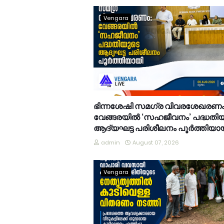
Vengara
ഭിന്നശേഷി സമഗ്ര വിവരശേഖരണം
വേങ്ങരയിൽ ‘സഹജീവനം’ പദ്ധതി
ആദ്യഘട്ട പരിശീലനം പൂർത്തിയാ
admin
August 07, 2026
Vengara