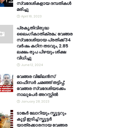
സ്വദേശികളായ ദമ്പതികൾ
മരിച്ചു
April 16, 2023
പ്രകൃതിവിരുദ്ധ
ലൈംഗികാതിക്രമം: വേങ്ങര
സ്വദേശിയായ പ്രതിക്ക് 34
വര്‍ഷം കഠിന തടവും, 2.85
ലക്ഷം രൂപ പിഴയും ശിക്ഷ
വിധിച്ചു
June 12, 2024
വേങ്ങര വിജിലൻസ്
ഓഫീസർ ചമഞ്ഞ് തട്ടിപ്പ്;
വേങ്ങര സ്വദേശിയടക്കം
നാലുപേർ അറസ്റ്റിൽ
January 28, 2023
ടാങ്കർ ലോറിയും സ്കൂട്ടറും
കൂട്ടി ഇടിച്ച് സ്കൂട്ടർ
യാത്രക്കാരനായ വേങ്ങര