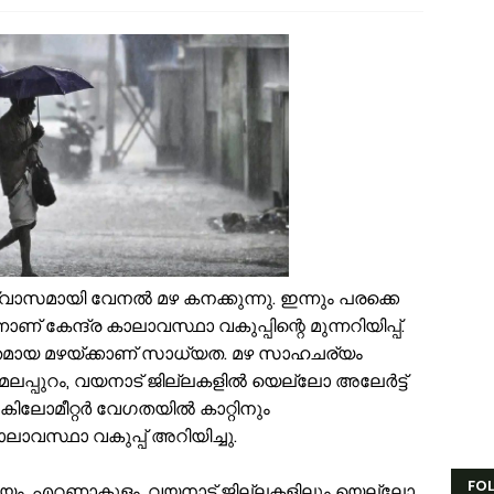
ാട്ടർ ടാങ്ക് വൃത്തിയാക്കുന്നതിനിടെ കെട്ടിടത്തിന്റെ മുകളിൽ നിന്ന് വീണു പരപ
ദ്യോഗസ്ഥ സംഘം പാണക്കാട് മണ്ണിടിച്ചിൽ ഉണ്ടായ സ്ഥലം സന്ദർശിച്ചു
ക്രവാതച്ചുഴിയുടെ സ്വാധീനം: സംസ്ഥാനത്ത് ഓഗസ്റ്റ് 7 വരെ മഴ തുടരുമെന്ന് 
ിസ്ഡം യൂത്ത് വേങ്ങര സോൺ ട്രോമാകെയർ പരിശീലന ക്യാമ്പ് സംഘടിപ്പി
ാണക്കാട് ശിഹാബ് തങ്ങളുടെ സ്മാരകമന്ദിരം വൈകാതെ യാഥാർഥ്യമാക്കുമെ
സ്. എം. സർവർ മെഗാ ക്വിസ് -മലപ്പുറം ഈസ്റ്റ് സോൺ മത്സരം സമാപിച്ച
രിപ്പൂർ വിമാന ദുരന്തത്തിന് ഇന്ന് 6 വയസ്സ്; വലിയ വിമാനങ്ങളുടെ തിരിച്ചുവര
ോലിസ്ഥലത്ത് വെള്ളപ്പൊക്കം; അസമിൽ മരിച്ച തിരൂരങ്ങാടി സ്വദേശിയുട
ായലും ചെളിയും മൂടി റോഡുകൾ; പ്രളയാനന്തര ജാഗ്രതയിൽ വേങ്ങര ഗ്
്ഷേമ പെൻഷൻ ഇനി വീടുകളിലെത്തില്ല; സഹകരണ സംഘങ്ങളെ ഒഴിവാക്കി സർക്
ാണക്കാട് എടയപ്പാലം മണ്ണിടിച്ചിൽ രക്ഷാപ്രവർത്തനം: മികച്ച സേവനത്തിന
ാസമായി വേനൽ മഴ കനക്കുന്നു. ഇന്നും പരക്കെ
 കേന്ദ്ര കാലാവസ്ഥാ വകുപ്പിന്റെ മുന്നറിയിപ്പ്.
 ശക്തമായ മഴയ്ക്കാണ് സാധ്യത. മഴ സാഹചര്യം
, മലപ്പുറം, വയനാട് ജില്ലകളിൽ യെല്ലോ അലേർട്ട്
 50 കിലോമീറ്റർ വേഗതയിൽ കാറ്റിനും
ാവസ്ഥാ വകുപ്പ് അറിയിച്ചു.
FO
ട്ടയം, എറണാകുളം, വയനാട് ജില്ലകളിലും യെല്ലോ