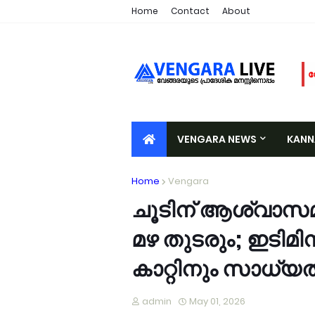
Home
Contact
About
വ
ഭ
പ
ക
VENGARA NEWS
KAN
വ
അ
VALIYORA
TIRURANGADI
A
Home
Vengara
മ
ര
ചൂടിന് ആശ്വാസമ
പ
മഴ തുടരും; ഇടിമ
വ
ഓ
കാറ്റിനും സാധ്യ
വ
പ
admin
May 01, 2026
വ