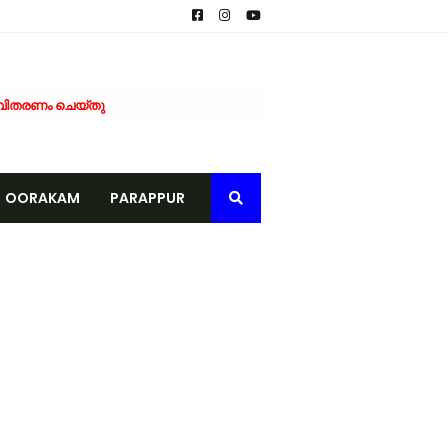
വിതരണം ചെയ്തു
 ആദ്യഘട്ട പരിശീലനം പൂർത്തിയായി
പാടികൾക്ക് തുടക്കമായി
ുടിവെള്ള വിതരണം നടത്തി
OORAKAM
PARAPPUR
ഗരസഭയ്ക്ക് വിവരാവകാശ കമ്മീഷന്റെ ഉത്തരവ്
ടാന്‍ ഒരുങ്ങി ടെലികോം കമ്പനികള്
െമൃതദേഹം കണ്ടെത്തി
കുള്ള മരുന്ന് വിതരണം നടത്തി
ീക്കം ചെയ്യണം; യൂത്ത് ലീഗ് പോലീസിൽ നിവേദനം നൽകി
ക്ക് കുതിച്ചുചാടി വിപണി
്രതിനിധികൾ നേരിട്ടെത്തി
പഠിതാക്കൾക്ക് യാത്രയയപ്പും ആദരവും
് ബുക്ക് ഓഫ് റെക്കോർഡ് നിറവിൽ