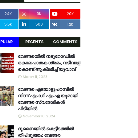
24K
9K
20K
5.5k
500
1.2k
PULAR
RECENTS
COMMENTS
വേങ്ങരയിൽ നടുറോഡിൽ
കൊലപാതക ശ്രമം, വടിവാള്
കൊണ്ട് ആക്രമിച്ച് യുവാവ്
March 11, 2023
വേങ്ങര എടയാട്ടുപറമ്പിൽ
നിന്ന് എം ഡി എം എ യുമായി
വേങ്ങര സ്വദേശികൾ
പിടിയിൽ
November 10, 2024
ദുബൈയിൽ കെട്ടിടത്തിൽ
തീപിടുത്തം: വേങ്ങര