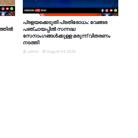
പ്രളയക്കെടുതി പ്രതിരോധം: വേങ്ങര
്തിൽ
പഞ്ചായപ്പിൽ സന്നദ്ധ
സേനാംഗങ്ങൾക്കുള്ള മരുന്ന് വിതരണം
നടത്തി
admin
August 04, 2026