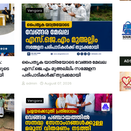
Vengara
AD
:
പൈതൃക യാത്രയോടെ വേങ്ങര മേഖല
യുടെ
എസ്.ജെ.എം മുഅല്ലിം സമ്മേളന
യി
പരിപാടികൾക്ക് തുടക്കമായി
admin
August 07, 2026
Vengara