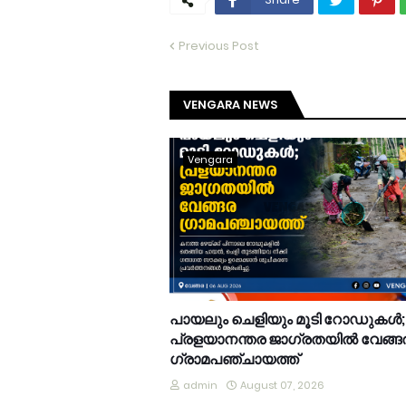
Previous Post
VENGARA NEWS
Vengara
പായലും ചെളിയും മൂടി റോഡുകൾ;
പ്രളയാനന്തര ജാഗ്രതയിൽ വേങ്ങ
ഗ്രാമപഞ്ചായത്ത്
admin
August 07, 2026