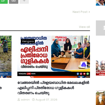
Next Post
View all
Vengara
വേങ്ങരയിൽ പ്രളയബാധിത മേഖലകളിൽ
ര
എലിപ്പനി പ്രതിരോധ ഗുളികകൾ
വിതരണം ചെയ്തു
admin
August 07, 2026