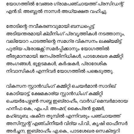
യോഗത്തിൽ വേങ്ങര ഗ്രാമപഞ്ചായത്ത് പ്രസിഡന്റ്
എൻ.ടി. അബ്ദുൽ നാസർ അധ്യക്ഷത വഹിച്ചു.
തോടിന്റെ നവീകരണവുമായി ബന്ധപ്പെട്ട്
അടിയന്തരമായി ക്ലീനിംഗ് പ്രവൃത്തികൾ നടത്താനും,
വലിയോറ പാടത്തിന്റെ സമഗ്ര വികസനം ലക്ഷ്യമിട്ട്
പുതിയ പ്രോജക്റ്റ് സമർപ്പിക്കാനും യോഗത്തിൽ
തീരുമാനമായി. ജനപ്രതിനിധികൾ, പാടശേഖര കമ്മിറ്റി
അംഗങ്ങൾ, ഭൂഉടമകൾ, കർഷകർ, പ്രാദേശിക
നിവാസികൾ എന്നിവർ യോഗത്തിൽ പങ്കെടുത്തു.
വികസന സ്റ്റാൻഡിംഗ് കമ്മിറ്റി ചെയർമാൻ സാദിഖ്
കോടിയാട്ട്, ക്ഷേമകാര്യ സ്റ്റാൻഡിംഗ് കമ്മിറ്റി
ചെയർപേഴ്സൺ സബ്ന ഇബ്രാഹീം, വാർഡ് മെമ്പർമാരായ
ഹനീഫ കെ., എം.പി. അഹ്മദ്, കൈപ്രൻ ഉമ്മർ,
മഹ്ബൂബ, ഷകീന തൂമ്പിൽ എന്നിവരും പഞ്ചായത്ത്
അസിസ്റ്റന്റ് എഞ്ചിനീയർ വിദ്യ പി.വി., കൃഷി ഓഫീസർ
അർച്ചന, ഇബ്രാഹീം എ.കെ., പാടശേഖര സെക്രട്ടറി