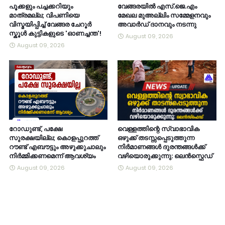
പൂക്കളും പച്ചക്കറിയും
വേങ്ങരയിൽ എസ്.ജെ.എം
മാത്രമല്ല; വിപണിയെ
മേഖല മുഅല്ലിം സമ്മേളനവും
വിസ്മയിപ്പിച്ച് വേങ്ങര ചേറൂർ
അവാർഡ് ദാനവും നടന്നു
സ്കൂൾ കുട്ടികളുടെ 'ഓണച്ചന്ത'!
August 09, 2026
August 09, 2026
റോഡുണ്ട്, പക്ഷേ
വെള്ളത്തിന്റെ സ്വാഭാവിക
സുരക്ഷയില്ല; കൊളപ്പുറത്ത്
ഒഴുക്ക് തടസ്സപ്പെടുത്തുന്ന
റൗണ്ട് എബൗട്ടും അഴുക്കുചാലും
നിർമാണങ്ങൾ ദുരന്തങ്ങൾക്ക്
നിർമ്മിക്കണമെന്ന് ആവശ്യം
വഴിയൊരുക്കുന്നു: ലെൻസ്ഫെഡ്
August 09, 2026
August 09, 2026