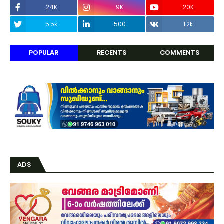
24K
9K
20K
5.5k
500
1.2k
POPULAR
RECENTS
COMMENTS
ADS