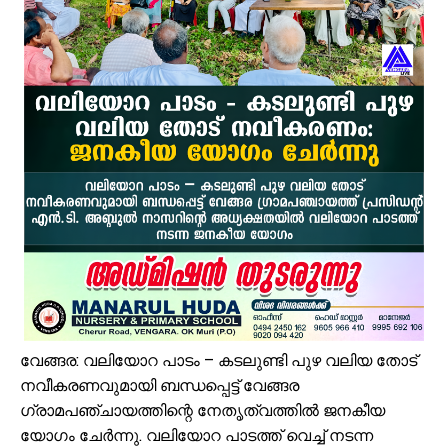
പ്രമുഖ സമസ്ത - കെഎംസിസി നേതാവ് പുള്ളാട്ട് അബ്ദുള്ള മൗലവി (പ
ആയിരത്തോളം സഡാക്കോ കൊക്കുകൾ നിർമ്മിച്ച് കുറ്റൂർ കെ.എം.എച്ച
പാണക്കാട്ട് മണ്ണിടിച്ചിൽ; അനധികൃത പാറ പൊട്ടിക്കലാണ് ദുരന്തത്തിന് 
വേങ്ങര മണ്ഡലം പ്രവാസി ലീഗ് അംഗത്വ പ്രചാരണത്തിന് തുടക്കമാ
കരിപ്പൂർ വിമാന ദുരന്തത്തിന് ഇന്ന് 6 വയസ്സ്; വലിയ വിമാനങ്ങളുടെ തിരി
ജോലിസ്ഥലത്ത് വെള്ളപ്പൊക്കം; അസമിൽ മരിച്ച തിരൂരങ്ങാടി സ്വദേ
പായലും ചെളിയും മൂടി റോഡുകൾ; പ്രളയാനന്തര ജാഗ്രതയിൽ വേങ്
ക്ഷേമ പെൻഷൻ ഇനി വീടുകളിലെത്തില്ല; സഹകരണ സംഘങ്ങളെ ഒഴിവാക്കി
പാണക്കാട് എടയപ്പാലം മണ്ണിടിച്ചിൽ രക്ഷാപ്രവർത്തനം: മികച്ച സേവ
സഹജീവനം ഡിസബിലിറ്റി സെൻസസ്: വേങ്ങരയിൽ എൻ.എസ്.എസ് വളണ
വേങ്ങര: വലിയോറ പാടം – കടലുണ്ടി പുഴ വലിയ തോട്
നവീകരണവുമായി ബന്ധപ്പെട്ട് വേങ്ങര
ഗ്രാമപഞ്ചായത്തിന്റെ നേതൃത്വത്തിൽ ജനകീയ
യോഗം ചേർന്നു. വലിയോറ പാടത്ത് വെച്ച് നടന്ന