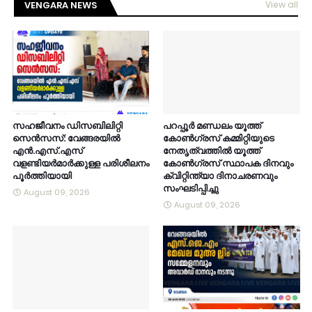
VENGARA NEWS
View all
സഹജീവനം ഡിസബിലിറ്റി
പറപ്പൂർ മണ്ഡലം യൂത്ത്
സെൻസസ്: വേങ്ങരയിൽ
കോൺഗ്രസ് കമ്മിറ്റിയുടെ
എൻ.എസ്.എസ്
നേതൃത്വത്തിൽ യൂത്ത്
വളണ്ടിയർമാർക്കുള്ള പരിശീലനം
കോൺഗ്രസ് സ്ഥാപക ദിനവും
പൂർത്തിയായി
ക്വിറ്റിന്ത്യാ ദിനാചരണവും
സംഘടിപ്പിച്ചു
August 09, 2026
August 09, 2026