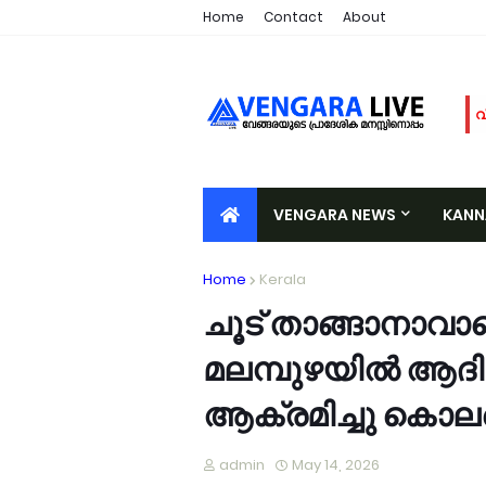
Home
Contact
About
വ
അ
മ
ര
VENGARA NEWS
KAN
പ
വ
VALIYORA
TIRURANGADI
A
Home
Kerala
ഓ
വ
ചൂട് താങ്ങാനാവാത
പ
മലമ്പുഴയിൽ ആദി
വ
വ
ആക്രമിച്ചു കൊലപ്
ഉ
ച
admin
May 14, 2026
വ