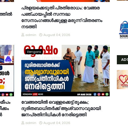
പ്രളയക്കെടുതി പ്രതിരോധം: വേങ്ങര
്തിൽ
പഞ്ചായപ്പിൽ സന്നദ്ധ
സേനാംഗങ്ങൾക്കുള്ള മരുന്ന് വിതരണം
നടത്തി
admin
August 04, 2026
Vengara
AD
സമീപം
വേങ്ങരയിൽ വെള്ളക്കെട്ട് രൂക്ഷം;
ക്കം
ദുരിതബാധിതർക്ക് ആശ്വാസവുമായി
ൽ
ജനപ്രതിനിധികൾ നേരിട്ടെത്തി
admin
August 04, 2026