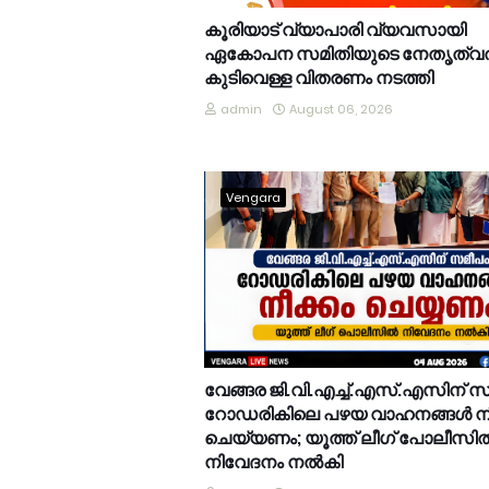
കൂരിയാട് വ്യാപാരി വ്യവസായി
ഏകോപന സമിതിയുടെ നേതൃത്വത
കുടിവെള്ള വിതരണം നടത്തി
admin
August 06, 2026
Vengara
വേങ്ങര ജി.വി.എച്ച്.എസ്.എസിന് 
റോഡരികിലെ പഴയ വാഹനങ്ങൾ നീ
ചെയ്യണം; യൂത്ത് ലീഗ് പോലീസി
നിവേദനം നൽകി