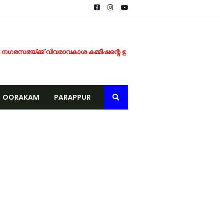
ഗരസഭയ്ക്ക് വിവരാവകാശ കമ്മീഷന്റെ ഉത്തരവ്
ടാന്‍ ഒരുങ്ങി ടെലികോം കമ്പനികള്
െമൃതദേഹം കണ്ടെത്തി
OORAKAM
PARAPPUR
കുള്ള മരുന്ന് വിതരണം നടത്തി
ീക്കം ചെയ്യണം; യൂത്ത് ലീഗ് പോലീസിൽ നിവേദനം നൽകി
ക്ക് കുതിച്ചുചാടി വിപണി
്രതിനിധികൾ നേരിട്ടെത്തി
പഠിതാക്കൾക്ക് യാത്രയയപ്പും ആദരവും
് ബുക്ക് ഓഫ് റെക്കോർഡ് നിറവിൽ
്പനങ്ങാടി സ്വദേശി മരിച്ചു
മുന്നറിയിപ്പ്
ച്ചു