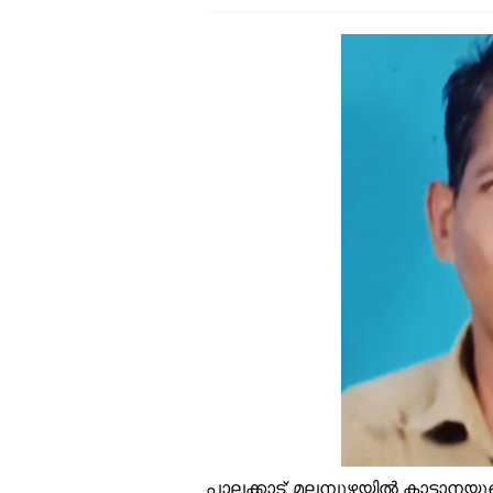
പ
എ
സ
ഓ
സ
ഇ
എ
ഒ
വ
ശ
ക
പാലക്കാട്: മലമ്പുഴയില്‍ കാട്ടാന