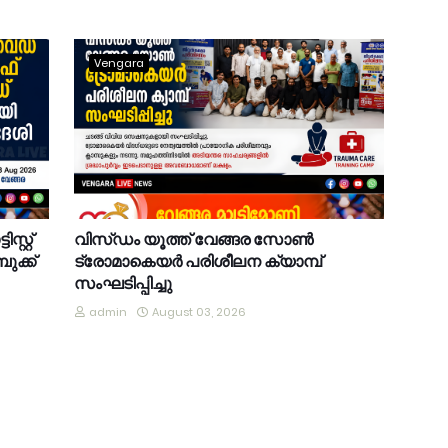
Vengara
്റ്റ്
വിസ്ഡം യൂത്ത് വേങ്ങര സോൺ
ുക്ക്
ട്രോമാകെയർ പരിശീലന ക്യാമ്പ്
സംഘടിപ്പിച്ചു
admin
August 03, 2026