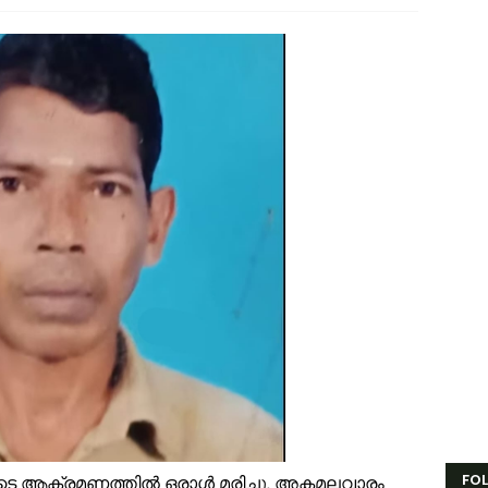
ാണക്കാട് ശിഹാബ് തങ്ങളുടെ സ്മാരകമന്ദിരം വൈകാതെ യാഥാർഥ്യമാക്കുമെ
സ്. എം. സർവർ മെഗാ ക്വിസ് -മലപ്പുറം ഈസ്റ്റ് സോൺ മത്സരം സമാപിച്ച
ൗദിയിൽ വാഹനാപകടത്തിൽ മൂന്നിയൂർ സ്വദേശി മരണപ്പെട്ടു
ണക്കാലത്തെ റേഷൻ വിതരണം തിങ്കളാഴ്ച മുതൽ; കാർഡുകൾക്കുള്ള സാധന
ംവരണ നിയമനങ്ങളിൽ സ്പെഷ്യൽ റിക്രൂട്ട്മെന്റ് നടത്തണം: ഒ.ബി.സി, എസ
ൻഫാന്റിനോക്കെതിരെ അവിശ്വാസ പ്രമേയ നീക്കവുമായി യുവേഫ; ഫിഫ 
സ്.എം.സർവർ മെഗാ ഉറുദു ക്വിസ് മത്സരം സമാപിച്ചു
തുക്കുങ്ങൽ ഗവൺമെന്റ് ഹയർ സെക്കന്ററി സ്കൂളിന് പ്രത്യേക പാക്കേജ് അന
േങ്ങര ടൗൺ പൗരസമിതി ഫുട്ബോൾ പ്രവചന മത്സരം: വിജയിക്ക് മന്ത്രി 
ിഹാബ് തങ്ങളെ അനുസ്മരിച്ച് പി.കെ. കുഞ്ഞാലിക്കുട്ടി
ൂരിയാട് വ്യാപാരി വ്യവസായി ഏകോപന സമിതിയുടെ നേതൃത്വത്തിൽ ക
FO
യുടെ ആക്രമണത്തില്‍ ഒരാള്‍ മരിച്ചു. അകമലവാരം