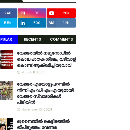
24K
9K
20K
5.5k
500
1.2k
PULAR
RECENTS
COMMENTS
വേങ്ങരയിൽ നടുറോഡിൽ
കൊലപാതക ശ്രമം, വടിവാള്
കൊണ്ട് ആക്രമിച്ച് യുവാവ്
March 11, 2023
വേങ്ങര എടയാട്ടുപറമ്പിൽ
നിന്ന് എം ഡി എം എ യുമായി
വേങ്ങര സ്വദേശികൾ
പിടിയിൽ
November 10, 2024
ദുബൈയിൽ കെട്ടിടത്തിൽ
തീപിടുത്തം: വേങ്ങര