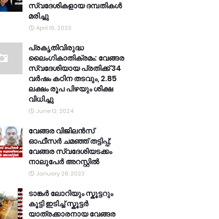
സ്വദേശികളായ ദമ്പതികൾ
മരിച്ചു
April 16, 2023
പ്രകൃതിവിരുദ്ധ
ലൈംഗികാതിക്രമം: വേങ്ങര
സ്വദേശിയായ പ്രതിക്ക് 34
വര്‍ഷം കഠിന തടവും, 2.85
ലക്ഷം രൂപ പിഴയും ശിക്ഷ
വിധിച്ചു
June 12, 2024
വേങ്ങര വിജിലൻസ്
ഓഫീസർ ചമഞ്ഞ് തട്ടിപ്പ്;
വേങ്ങര സ്വദേശിയടക്കം
നാലുപേർ അറസ്റ്റിൽ
January 28, 2023
ടാങ്കർ ലോറിയും സ്കൂട്ടറും
കൂട്ടി ഇടിച്ച് സ്കൂട്ടർ
യാത്രക്കാരനായ വേങ്ങര