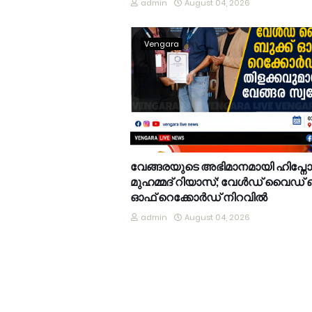
admin
August 04, 2026
Vengara
വേങ്ങരയുടെ അഭിമാനമായി ഹിപ്നോട്ടിസ
മുഹമ്മദ് റിയാസ്; വേൾഡ് വൈഡ് ബ
ഓഫ് റെക്കോർഡ് നിറവിൽ
admin
August 04, 2026