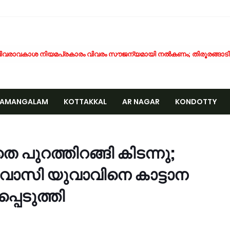
ിവരാവകാശ നിയമപ്രകാരം വിവരം സൗജന്യമായി നൽകണം; തിരൂരങ്ങാടി ന
തിശക്തമായ മഴ തുടരും; എട്ട് ജില്ലകളിൽ റെഡ് അലർട്ട്
ൊബൈല്‍ ഉപയോക്താക്കള്‍ക്ക് തിരിച്ചടി; നിരക്കുകള്‍ വീണ്ടും കുത്തനെ കൂട്
ക്ഷാപ്രവർത്തനത്തിനിടെ കാര്യങ്കോട് പുഴയിൽഒഴുക്കിൽപ്പെട്ടയുവാവിന്റ
NAMANGALAM
KOTTAKKAL
AR NAGAR
KONDOTTY
്രളയക്കെടുതി പ്രതിരോധം: വേങ്ങര പഞ്ചായപ്പിൽ സന്നദ്ധ സേനാംഗങ്ങൾക്
േങ്ങര ജി.വി.എച്ച്.എസ്.എസിന് സമീപം റോഡരികിലെ പഴയ വാഹനങ്ങൾ ന
CCIDENT
ണം അടുത്തെത്തി; ഏത്തപ്പഴത്തിന് പൊള്ളുന്ന വില നാൽപതിൽനിന്ന് 65-ലേ
േങ്ങരയിൽ വെള്ളക്കെട്ട് രൂക്ഷം; ദുരിതബാധിതർക്ക് ആശ്വാസവുമായി ജനപ
െ പുറത്തിറങ്ങി കിടന്നു;
്രായം തടസ്സമല്ല; തിരൂരങ്ങാടി നഗരസഭയിൽ പ്ലസ് ടൂ പൂർത്തിയാക്കിയ 
വാസി യുവാവിനെ കാട്ടാന
േങ്ങരയുടെ അഭിമാനമായി ഹിപ്നോട്ടിസ്റ്റ് മുഹമ്മദ് റിയാസ്; വേൾഡ് വൈഡ
ാട്ടർ ടാങ്ക് വൃത്തിയാക്കുന്നതിനിടെ കെട്ടിടത്തിന്റെ മുകളിൽ നിന്ന് വീണു പരപ
പെടുത്തി
ദ്യോഗസ്ഥ സംഘം പാണക്കാട് മണ്ണിടിച്ചിൽ ഉണ്ടായ സ്ഥലം സന്ദർശിച്ചു
ക്രവാതച്ചുഴിയുടെ സ്വാധീനം: സംസ്ഥാനത്ത് ഓഗസ്റ്റ് 7 വരെ മഴ തുടരുമെന്ന് 
ിസ്ഡം യൂത്ത് വേങ്ങര സോൺ ട്രോമാകെയർ പരിശീലന ക്യാമ്പ് സംഘടിപ്പി