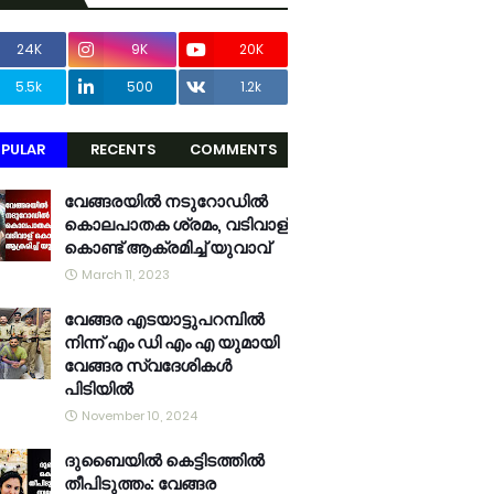
24K
9K
20K
5.5k
500
1.2k
PULAR
RECENTS
COMMENTS
വേങ്ങരയിൽ നടുറോഡിൽ
കൊലപാതക ശ്രമം, വടിവാള്
കൊണ്ട് ആക്രമിച്ച് യുവാവ്
March 11, 2023
വേങ്ങര എടയാട്ടുപറമ്പിൽ
നിന്ന് എം ഡി എം എ യുമായി
വേങ്ങര സ്വദേശികൾ
പിടിയിൽ
November 10, 2024
ദുബൈയിൽ കെട്ടിടത്തിൽ
തീപിടുത്തം: വേങ്ങര