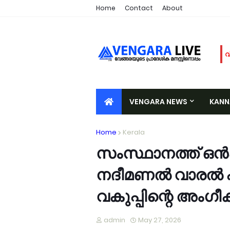
Home
Contact
About
വ
അ
മ
ര
VENGARA NEWS
KAN
പ
വ
VALIYORA
TIRURANGADI
A
Home
Kerala
ഓ
വ
സംസ്ഥാനത്ത് ഒൻ
പ
നദീമണൽ വാരൽ പുന
വ
വ
വകുപ്പിന്റെ അംഗീ
ഉ
ച
admin
May 27, 2026
വ