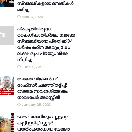
സ്വദേശികളായ ദമ്പതികൾ
മരിച്ചു
April 16, 2023
പ്രകൃതിവിരുദ്ധ
ലൈംഗികാതിക്രമം: വേങ്ങര
സ്വദേശിയായ പ്രതിക്ക് 34
വര്‍ഷം കഠിന തടവും, 2.85
ലക്ഷം രൂപ പിഴയും ശിക്ഷ
വിധിച്ചു
June 12, 2024
വേങ്ങര വിജിലൻസ്
ഓഫീസർ ചമഞ്ഞ് തട്ടിപ്പ്;
വേങ്ങര സ്വദേശിയടക്കം
നാലുപേർ അറസ്റ്റിൽ
January 28, 2023
ടാങ്കർ ലോറിയും സ്കൂട്ടറും
കൂട്ടി ഇടിച്ച് സ്കൂട്ടർ
യാത്രക്കാരനായ വേങ്ങര