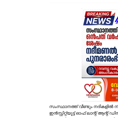
പ
എ
സ
ഓ
സ
ഇ
എ
ഒ
വ
ശ
ക
സംസ്ഥാനത്ത് വീണ്ടും നദികളില്‍ ന
ഇന്‍സ്റ്റിറ്റ്യൂട്ട് ഓഫ് ലാന്റ് ആന്റ് 