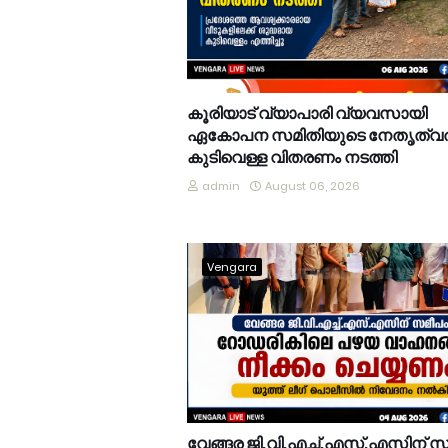
കൂരിയാട് വ്യാപാരി വ്യവസായി
ഏകോപന സമിതിയുടെ നേതൃത്വത
കുടിവെള്ള വിതരണം നടത്തി
admin
August 06, 2026
Vengara
വേങ്ങര ജി.വി.എച്ച്.എസ്.എസിന് 