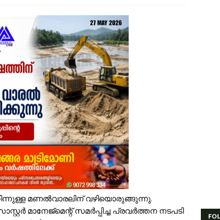
ാണക്കാട് ശിഹാബ് തങ്ങളുടെ സ്മാരകമന്ദിരം വൈകാതെ യാഥാർഥ്യമാക്കുമെ
സ്. എം. സർവർ മെഗാ ക്വിസ് -മലപ്പുറം ഈസ്റ്റ് സോൺ മത്സരം സമാപിച്ച
ൗദിയിൽ വാഹനാപകടത്തിൽ മൂന്നിയൂർ സ്വദേശി മരണപ്പെട്ടു
ണക്കാലത്തെ റേഷൻ വിതരണം തിങ്കളാഴ്ച മുതൽ; കാർഡുകൾക്കുള്ള സാധന
ംവരണ നിയമനങ്ങളിൽ സ്പെഷ്യൽ റിക്രൂട്ട്മെന്റ് നടത്തണം: ഒ.ബി.സി, എസ
ൻഫാന്റിനോക്കെതിരെ അവിശ്വാസ പ്രമേയ നീക്കവുമായി യുവേഫ; ഫിഫ 
സ്.എം.സർവർ മെഗാ ഉറുദു ക്വിസ് മത്സരം സമാപിച്ചു
തുക്കുങ്ങൽ ഗവൺമെന്റ് ഹയർ സെക്കന്ററി സ്കൂളിന് പ്രത്യേക പാക്കേജ് അന
േങ്ങര ടൗൺ പൗരസമിതി ഫുട്ബോൾ പ്രവചന മത്സരം: വിജയിക്ക് മന്ത്രി 
ിഹാബ് തങ്ങളെ അനുസ്മരിച്ച് പി.കെ. കുഞ്ഞാലിക്കുട്ടി
ൂരിയാട് വ്യാപാരി വ്യവസായി ഏകോപന സമിതിയുടെ നേതൃത്വത്തിൽ ക
ിന്നുള്ള മണല്‍വാരലിന് വഴിയൊരുങ്ങുന്നു.
ഡിസാസ്റ്റര്‍ മാനേജ്മെന്റ് സമര്‍പ്പിച്ച പ്രവര്‍ത്തന നടപടി
FO