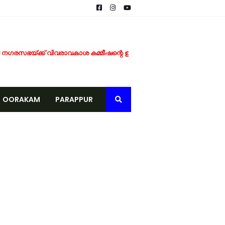
ഗരസഭയ്ക്ക് വിവരാവകാശ കമ്മീഷന്റെ ഉത്തരവ്
ടാന്‍ ഒരുങ്ങി ടെലികോം കമ്പനികള്
െമൃതദേഹം കണ്ടെത്തി
OORAKAM
PARAPPUR
കുള്ള മരുന്ന് വിതരണം നടത്തി
ീക്കം ചെയ്യണം; യൂത്ത് ലീഗ് പോലീസിൽ നിവേദനം നൽകി
ക്ക് കുതിച്ചുചാടി വിപണി
്രതിനിധികൾ നേരിട്ടെത്തി
പഠിതാക്കൾക്ക് യാത്രയയപ്പും ആദരവും
് ബുക്ക് ഓഫ് റെക്കോർഡ് നിറവിൽ
്പനങ്ങാടി സ്വദേശി മരിച്ചു
മുന്നറിയിപ്പ്
ച്ചു