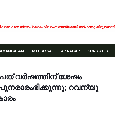
ിവരാവകാശ നിയമപ്രകാരം വിവരം സൗജന്യമായി നൽകണം; തിരൂരങ്ങാടി ന
തിശക്തമായ മഴ തുടരും; എട്ട് ജില്ലകളിൽ റെഡ് അലർട്ട്
ൊബൈല്‍ ഉപയോക്താക്കള്‍ക്ക് തിരിച്ചടി; നിരക്കുകള്‍ വീണ്ടും കുത്തനെ കൂട്
ക്ഷാപ്രവർത്തനത്തിനിടെ കാര്യങ്കോട് പുഴയിൽഒഴുക്കിൽപ്പെട്ടയുവാവിന്റ
NAMANGALAM
KOTTAKKAL
AR NAGAR
KONDOTTY
്രളയക്കെടുതി പ്രതിരോധം: വേങ്ങര പഞ്ചായപ്പിൽ സന്നദ്ധ സേനാംഗങ്ങൾക്
േങ്ങര ജി.വി.എച്ച്.എസ്.എസിന് സമീപം റോഡരികിലെ പഴയ വാഹനങ്ങൾ ന
CCIDENT
ണം അടുത്തെത്തി; ഏത്തപ്പഴത്തിന് പൊള്ളുന്ന വില നാൽപതിൽനിന്ന് 65-ലേ
േങ്ങരയിൽ വെള്ളക്കെട്ട് രൂക്ഷം; ദുരിതബാധിതർക്ക് ആശ്വാസവുമായി ജനപ
പത് വർഷത്തിന് ശേഷം
്രായം തടസ്സമല്ല; തിരൂരങ്ങാടി നഗരസഭയിൽ പ്ലസ് ടൂ പൂർത്തിയാക്കിയ 
രാരംഭിക്കുന്നു; റവന്യൂ
േങ്ങരയുടെ അഭിമാനമായി ഹിപ്നോട്ടിസ്റ്റ് മുഹമ്മദ് റിയാസ്; വേൾഡ് വൈഡ
ാട്ടർ ടാങ്ക് വൃത്തിയാക്കുന്നതിനിടെ കെട്ടിടത്തിന്റെ മുകളിൽ നിന്ന് വീണു പരപ
കാരം
ദ്യോഗസ്ഥ സംഘം പാണക്കാട് മണ്ണിടിച്ചിൽ ഉണ്ടായ സ്ഥലം സന്ദർശിച്ചു
ക്രവാതച്ചുഴിയുടെ സ്വാധീനം: സംസ്ഥാനത്ത് ഓഗസ്റ്റ് 7 വരെ മഴ തുടരുമെന്ന് 
ിസ്ഡം യൂത്ത് വേങ്ങര സോൺ ട്രോമാകെയർ പരിശീലന ക്യാമ്പ് സംഘടിപ്പി