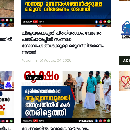
പ്രളയക്കെടുതി പ്രതിരോധം: വേങ്ങര
്തിൽ
പഞ്ചായപ്പിൽ സന്നദ്ധ
സേനാംഗങ്ങൾക്കുള്ള മരുന്ന് വിതരണം
നടത്തി
AD
admin
August 04, 2026
Vengara
സമീപം
വേങ്ങരയിൽ വെള്ളക്കെട്ട് രൂക്ഷം;