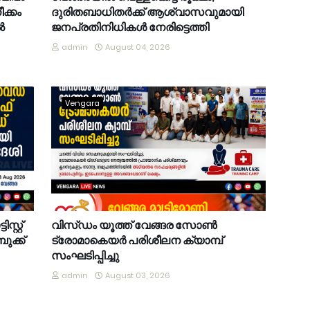
ക്കം
ദുരിതബാധിതർക്ക് ആശ്വാസവുമായി
ൽ
ജനപ്രതിനിധികൾ നേരിട്ടെത്തി
admin
August 04, 2026
Vengara
്റ്റ്
വിസ്ഡം യൂത്ത് വേങ്ങര സോൺ
ുക്ക്
ട്രോമാകെയർ പരിശീലന ക്യാമ്പ്
സംഘടിപ്പിച്ചു
admin
August 03, 2026