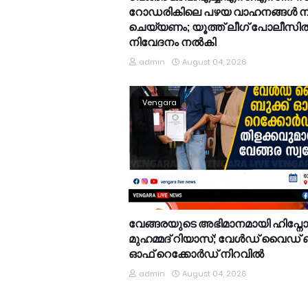
റോഡരികിലെ പഴയ വാഹനങ്ങൾ നീ
ചെയ്യണം; യൂത്ത് ലീഗ് പോലീസി
നിവേദനം നൽകി
admin
August 04, 2026
Vengara
വേങ്ങരയുടെ അഭിമാനമായി ഹിപ്നോട്ടിസ
മുഹമ്മദ് റിയാസ്; വേൾഡ് വൈഡ് ബ
ഓഫ് റെക്കോർഡ് നിറവിൽ
admin
August 04, 2026