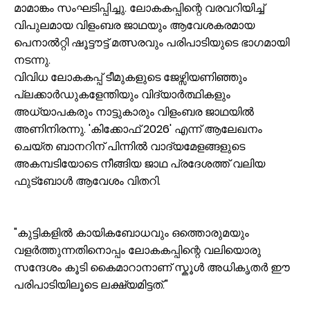
മാമാങ്കം സംഘടിപ്പിച്ചു. ലോകകപ്പിന്റെ വരവറിയിച്ച്
വിപുലമായ വിളംബര ജാഥയും ആവേശകരമായ
പെനാൽറ്റി ഷൂട്ടൗട്ട് മത്സരവും പരിപാടിയുടെ ഭാഗമായി
നടന്നു.
​വിവിധ ലോകകപ്പ് ടീമുകളുടെ ജേഴ്സിയണിഞ്ഞും
പ്ലക്കാർഡുകളേന്തിയും വിദ്യാർത്ഥികളും
അധ്യാപകരും നാട്ടുകാരും വിളംബര ജാഥയിൽ
അണിനിരന്നു. 'കിക്കോഫ് 2026' എന്ന് ആലേഖനം
ചെയ്ത ബാനറിന് പിന്നിൽ വാദ്യമേളങ്ങളുടെ
അകമ്പടിയോടെ നീങ്ങിയ ജാഥ പ്രദേശത്ത് വലിയ
ഫുട്ബോൾ ആവേശം വിതറി.
​"കുട്ടികളിൽ കായികബോധവും ഒത്തൊരുമയും
വളർത്തുന്നതിനൊപ്പം ലോകകപ്പിന്റെ വലിയൊരു
സന്ദേശം കൂടി കൈമാറാനാണ് സ്കൂൾ അധികൃതർ ഈ
പരിപാടിയിലൂടെ ലക്ഷ്യമിട്ടത്."