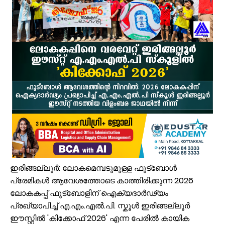
യാത്ര ദുരിതം; എടരിക്കോട് - വേങ്ങര പി.ഡബ്ല്യു.ഡി റോഡ് നന്നാക്
പ്രമുഖ സമസ്ത - കെഎംസിസി നേതാവ് പുള്ളാട്ട് അബ്ദുള്ള മൗലവി (പ
ആയിരത്തോളം സഡാക്കോ കൊക്കുകൾ നിർമ്മിച്ച് കുറ്റൂർ കെ.എം.എച്ച
പാണക്കാട്ട് മണ്ണിടിച്ചിൽ; അനധികൃത പാറ പൊട്ടിക്കലാണ് ദുരന്തത്തിന് 
വേങ്ങര മണ്ഡലം പ്രവാസി ലീഗ് അംഗത്വ പ്രചാരണത്തിന് തുടക്കമാ
കരിപ്പൂർ വിമാന ദുരന്തത്തിന് ഇന്ന് 6 വയസ്സ്; വലിയ വിമാനങ്ങളുടെ തിരി
ജോലിസ്ഥലത്ത് വെള്ളപ്പൊക്കം; അസമിൽ മരിച്ച തിരൂരങ്ങാടി സ്വദേ
പായലും ചെളിയും മൂടി റോഡുകൾ; പ്രളയാനന്തര ജാഗ്രതയിൽ വേങ്
ക്ഷേമ പെൻഷൻ ഇനി വീടുകളിലെത്തില്ല; സഹകരണ സംഘങ്ങളെ ഒഴിവാക്കി
അൽമാസ് ആശുപത്രിക്ക് മുൻവശത്തെ തകർന്ന ഡിവൈഡറുകൾ പുനക
ഇരിങ്ങല്ലൂർ: ലോകമെമ്പടുമുള്ള ഫുട്ബോൾ
പ്രേമികൾ ആവേശത്തോടെ കാത്തിരിക്കുന്ന 2026
ലോകകപ്പ് ഫുട്ബോളിന് ഐക്യദാർഢ്യം
പ്രഖ്യാപിച്ച് എ.എം.എൽ.പി. സ്കൂൾ ഇരിങ്ങല്ലൂർ
ഈസ്റ്റിൽ 'കിക്കോഫ് 2026' എന്ന പേരിൽ കായിക