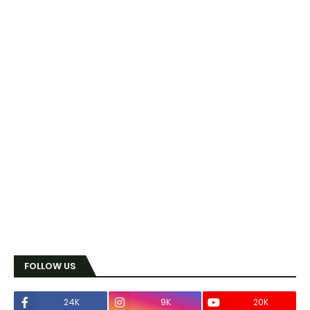
FOLLOW US
24K
9K
20K