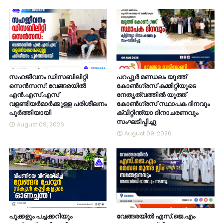
സഹജീവനം ഡിസബിലിറ്റി
പറപ്പൂർ മണ്ഡലം യൂത്ത്
സെൻസസ്: വേങ്ങരയിൽ
കോൺഗ്രസ് കമ്മിറ്റിയുടെ
എൻ.എസ്.എസ്
നേതൃത്വത്തിൽ യൂത്ത്
വളണ്ടിയർമാർക്കുള്ള പരിശീലനം
കോൺഗ്രസ് സ്ഥാപക ദിനവും
പൂർത്തിയായി
ക്വിറ്റിന്ത്യാ ദിനാചരണവും
സംഘടിപ്പിച്ചു
August 09, 2026
August 09, 2026
പൂക്കളും പച്ചക്കറിയും
വേങ്ങരയിൽ എസ്.ജെ.എം