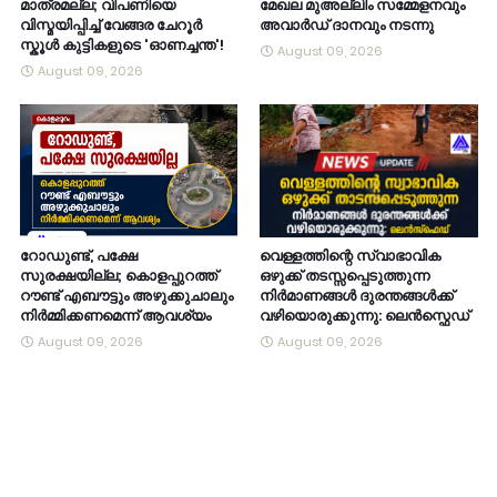
മാത്രമല്ല; വിപണിയെ
മേഖല മുഅല്ലിം സമ്മേളനവും
വിസ്മയിപ്പിച്ച് വേങ്ങര ചേറൂർ
അവാർഡ് ദാനവും നടന്നു
സ്കൂൾ കുട്ടികളുടെ 'ഓണച്ചന്ത'!
August 09, 2026
August 09, 2026
റോഡുണ്ട്, പക്ഷേ
വെള്ളത്തിന്റെ സ്വാഭാവിക
സുരക്ഷയില്ല; കൊളപ്പുറത്ത്
ഒഴുക്ക് തടസ്സപ്പെടുത്തുന്ന
റൗണ്ട് എബൗട്ടും അഴുക്കുചാലും
നിർമാണങ്ങൾ ദുരന്തങ്ങൾക്ക്
നിർമ്മിക്കണമെന്ന് ആവശ്യം
വഴിയൊരുക്കുന്നു: ലെൻസ്ഫെഡ്
August 09, 2026
August 09, 2026