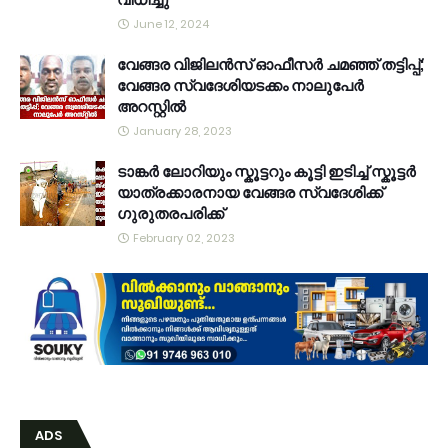
June 12, 2024
വേങ്ങര വിജിലൻസ് ഓഫീസർ ചമഞ്ഞ് തട്ടിപ്പ്;
വേങ്ങര സ്വദേശിയടക്കം നാലുപേർ
അറസ്റ്റിൽ
January 28, 2023
ടാങ്കർ ലോറിയും സ്കൂട്ടറും കൂട്ടി ഇടിച്ച് സ്കൂട്ടർ
യാത്രക്കാരനായ വേങ്ങര സ്വദേശിക്ക്
ഗുരുതരപരിക്ക്
February 02, 2023
ADS