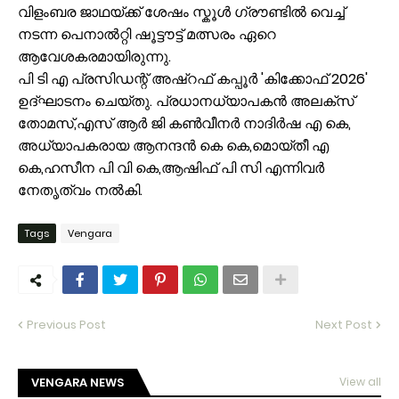
​വിളംബര ജാഥയ്ക്ക് ശേഷം സ്കൂൾ ഗ്രൗണ്ടിൽ വെച്ച്
നടന്ന പെനാൽറ്റി ഷൂട്ടൗട്ട് മത്സരം ഏറെ
ആവേശകരമായിരുന്നു.
പി ടി എ പ്രസിഡന്റ് അഷ്‌റഫ്‌ കപ്പൂർ 'കിക്കോഫ് 2026'
ഉദ്ഘാടനം ചെയ്തു. പ്രധാനധ്യാപകൻ അലക്സ്
തോമസ്,എസ് ആർ ജി കൺവീനർ നാദിർഷ എ കെ,
അധ്യാപകരായ ആനന്ദൻ കെ കെ,മൊയ്തീ എ
കെ,ഹസീന പി വി കെ,ആഷിഫ് പി സി എന്നിവർ
നേതൃത്വം നൽകി.
Tags
Vengara
Previous Post
Next Post
VENGARA NEWS
View all