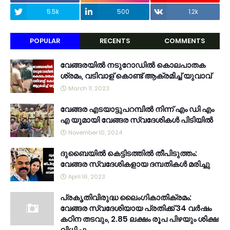
5.5k
500
1.2k
POPULAR
RECENTS
COMMENTS
വേങ്ങരയിൽ നടുറോഡിൽ കൊലപാതക
ശ്രമം, വടിവാള് കൊണ്ട് ആക്രമിച്ച് യുവാവ്
March 11, 2023
വേങ്ങര എടയാട്ടുപറമ്പിൽ നിന്ന് എം ഡി എം
എ യുമായി വേങ്ങര സ്വദേശികൾ പിടിയിൽ
November 10, 2024
ദുബൈയിൽ കെട്ടിടത്തിൽ തീപിടുത്തം:
വേങ്ങര സ്വദേശികളായ ദമ്പതികൾ മരിച്ചു
April 16, 2023
പ്രകൃതിവിരുദ്ധ ലൈംഗികാതിക്രമം:
വേങ്ങര സ്വദേശിയായ പ്രതിക്ക് 34 വര്‍ഷം
കഠിന തടവും, 2.85 ലക്ഷം രൂപ പിഴയും ശിക്ഷ
വിധിച്ചു