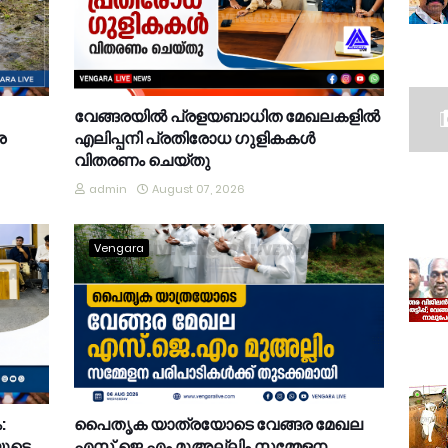
വേങ്ങരയിൽ പ്രളയബാധിത മേഖലകളിൽ
ര
എലിപ്പനി പ്രതിരോധ ഗുളികകൾ
വിതരണം ചെയ്തു
admin
August 07, 2026
Vengara
:
പൈതൃക യാത്രയോടെ വേങ്ങര മേഖല
യുടെ
എസ്.ജെ.എം മുഅല്ലിം സമ്മേളന