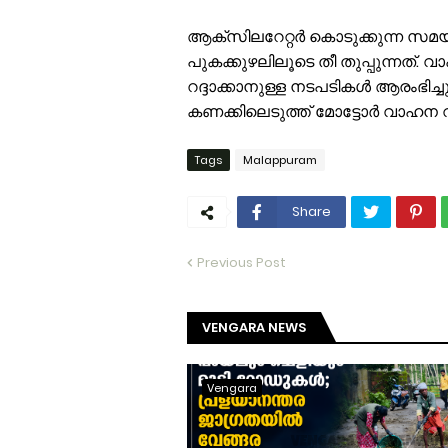
ആക്സിലറേറ്റർ കൊടുക്കുന്ന സമയത
പുകക്കുഴലിലൂടെ തീ തുപ്പുന്നത്. വാ
റദ്ദാക്കാനുള്ള നടപടികൾ ആരംഭിച
കണക്കിലെടുത്ത് മോട്ടോർ വാഹന വ
Tags
Malappuram
Share
Previous Post
VENGARA NEWS
Vengara