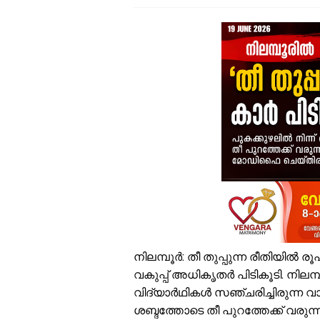
വ
പ
വ
വ
ഉ
ച
വ
പ
എ
സ
ജ
പ
നിലമ്പൂർ: തീ തുപ്പുന്ന രീതിയിൽ 
വകുപ്പ് അധികൃതർ പിടികൂടി. നിലമ്
വിദ്യാർഥികൾ സഞ്ചരിച്ചിരുന്ന വാ
ശബ്ദത്തോടെ തീ പുറത്തേക്ക് വരു