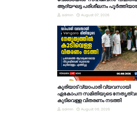
ആദ്യഘട്ട പരിശീലനം പൂർത്തിയാ
admin
August 07, 2026
Vengara
കൂരിയാട് വ്യാപാരി വ്യവസായി
ഏകോപന സമിതിയുടെ നേതൃത്വത
കുടിവെള്ള വിതരണം നടത്തി
admin
August 06, 2026