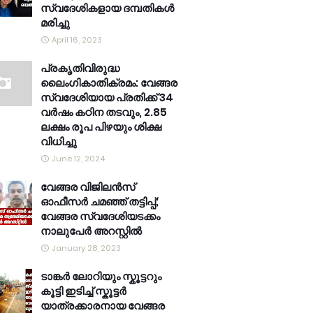
സ്വദേശികളായ ദമ്പതികൾ
മരിച്ചു
April 16, 2023
പ്രകൃതിവിരുദ്ധ
ലൈംഗികാതിക്രമം: വേങ്ങര
സ്വദേശിയായ പ്രതിക്ക് 34
വര്‍ഷം കഠിന തടവും, 2.85
ലക്ഷം രൂപ പിഴയും ശിക്ഷ
വിധിച്ചു
June 12, 2024
വേങ്ങര വിജിലൻസ്
ഓഫീസർ ചമഞ്ഞ് തട്ടിപ്പ്;
വേങ്ങര സ്വദേശിയടക്കം
നാലുപേർ അറസ്റ്റിൽ
January 28, 2023
ടാങ്കർ ലോറിയും സ്കൂട്ടറും
കൂട്ടി ഇടിച്ച് സ്കൂട്ടർ
യാത്രക്കാരനായ വേങ്ങര