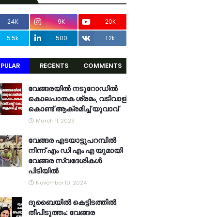
24K
9K
20K
5.5k
500
1.2k
PULAR
RECENTS
COMMENTS
വേങ്ങരയിൽ നടുറോഡിൽ
കൊലപാതക ശ്രമം, വടിവാള്
കൊണ്ട് ആക്രമിച്ച് യുവാവ്
March 11, 2023
വേങ്ങര എടയാട്ടുപറമ്പിൽ
നിന്ന് എം ഡി എം എ യുമായി
വേങ്ങര സ്വദേശികൾ
പിടിയിൽ
November 10, 2024
ദുബൈയിൽ കെട്ടിടത്തിൽ
തീപിടുത്തം: വേങ്ങര