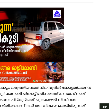
േങ്ങരയിൽ വെള്ളക്കെട്ട് രൂക്ഷം; ദുരിതബാധിതർക്ക് ആശ്വാസവുമായി ജനപ
്രായം തടസ്സമല്ല; തിരൂരങ്ങാടി നഗരസഭയിൽ പ്ലസ് ടൂ പൂർത്തിയാക്കിയ 
േങ്ങരയുടെ അഭിമാനമായി ഹിപ്നോട്ടിസ്റ്റ് മുഹമ്മദ് റിയാസ്; വേൾഡ് വൈഡ
ാട്ടർ ടാങ്ക് വൃത്തിയാക്കുന്നതിനിടെ കെട്ടിടത്തിന്റെ മുകളിൽ നിന്ന് വീണു പരപ
ദ്യോഗസ്ഥ സംഘം പാണക്കാട് മണ്ണിടിച്ചിൽ ഉണ്ടായ സ്ഥലം സന്ദർശിച്ചു
ക്രവാതച്ചുഴിയുടെ സ്വാധീനം: സംസ്ഥാനത്ത് ഓഗസ്റ്റ് 7 വരെ മഴ തുടരുമെന്ന് 
ിസ്ഡം യൂത്ത് വേങ്ങര സോൺ ട്രോമാകെയർ പരിശീലന ക്യാമ്പ് സംഘടിപ്പി
ാണക്കാട് ശിഹാബ് തങ്ങളുടെ സ്മാരകമന്ദിരം വൈകാതെ യാഥാർഥ്യമാക്കുമെ
സ്. എം. സർവർ മെഗാ ക്വിസ് -മലപ്പുറം ഈസ്റ്റ് സോൺ മത്സരം സമാപിച്ച
ൗദിയിൽ വാഹനാപകടത്തിൽ മൂന്നിയൂർ സ്വദേശി മരണപ്പെട്ടു
ോലിസ്ഥലത്ത് വെള്ളപ്പൊക്കം; അസമിൽ മരിച്ച തിരൂരങ്ങാടി സ്വദേശിയുട
ായലും ചെളിയും മൂടി റോഡുകൾ; പ്രളയാനന്തര ജാഗ്രതയിൽ വേങ്ങര ഗ്
രൂപമാറ്റം വരുത്തിയ കാർ നിലമ്പൂരിൽ മോട്ടോർവാഹന
പൂർ കനോലി പ്ലോട്ട് പരിസരത്ത് നിന്നാണ് നാല്
ഹനം പിടികൂടിയത്. പുകക്കുഴൽ നിന്ന് വൻ
ന്ന രീതിയിലാണ് കാർ മോഡിഫൈ ചെയ്തിരുന്നത്.
FO