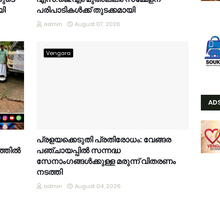
യി
പരിപാടികൾക്ക് തുടക്കമായി
admin
August 07, 2026
Vengara
AD
പ്രളയക്കെടുതി പ്രതിരോധം: വേങ്ങര
്തിൽ
പഞ്ചായപ്പിൽ സന്നദ്ധ
സേനാംഗങ്ങൾക്കുള്ള മരുന്ന് വിതരണം
നടത്തി
admin
August 04, 2026