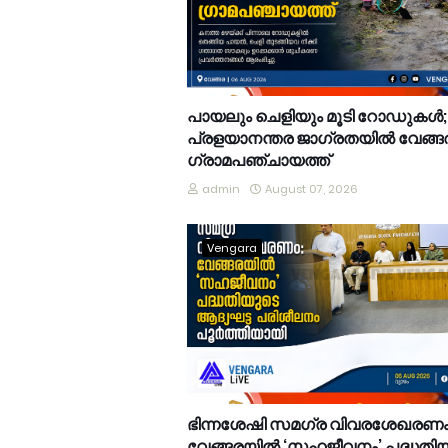
പായലും ചെളിയും മൂടി റോഡുകൾ;
പ്രളയാനന്തര ജാഗ്രതയിൽ വേങ്ങ
ഗ്രാമപഞ്ചായത്ത്
admin
August 07, 2026
Vengara
ഭിന്നശേഷി സമഗ്ര വിവരശേഖരണം
വേങ്ങരയിൽ ‘സഹജീവനം’ പദ്ധതി