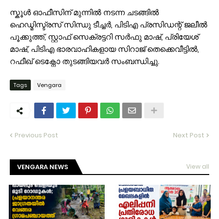
സ്കൂൾ ഓഫീസിന് മുന്നിൽ നടന്ന ചടങ്ങിൽ
ഹെഡ്മിസ്ട്രസ് സിന്ധു ടീച്ചർ, പിടിഎ പ്രസിഡന്റ് ജലീൽ
പൂക്കുത്ത്, സ്റ്റാഫ് സെക്രട്ടറി സർഫു മാഷ്, പ്രിയേശ്
മാഷ്, പിടിഎ ഭാരവാഹികളായ സിറാജ് തെക്കെവീട്ടിൽ,
റഫീഖ് ടെക്നോ തുടങ്ങിയവർ സംബന്ധിച്ചു.
Tags
Vengara
Previous Post
Next Post
VENGARA NEWS
View all