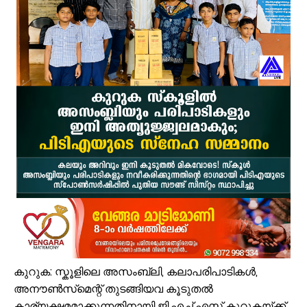
വേങ്ങരയിൽ വെള്ളക്കെട്ട് രൂക്ഷം; ദുരിതബാധിതർക്ക് ആശ്വാസവുമാ
പ്രായം തടസ്സമല്ല; തിരൂരങ്ങാടി നഗരസഭയിൽ പ്ലസ് ടൂ പൂർത്തിയാക
വേങ്ങരയുടെ അഭിമാനമായി ഹിപ്നോട്ടിസ്റ്റ് മുഹമ്മദ് റിയാസ്; വേൾ
വാട്ടർ ടാങ്ക് വൃത്തിയാക്കുന്നതിനിടെ കെട്ടിടത്തിന്റെ മുകളിൽ നിന്ന് വ
ഉദ്യോഗസ്ഥ സംഘം പാണക്കാട് മണ്ണിടിച്ചിൽ ഉണ്ടായ സ്ഥലം സന്ദർശിച
ചക്രവാതച്ചുഴിയുടെ സ്വാധീനം: സംസ്ഥാനത്ത് ഓഗസ്റ്റ് 7 വരെ മഴ തുടരുമ
വിസ്ഡം യൂത്ത് വേങ്ങര സോൺ ട്രോമാകെയർ പരിശീലന ക്യാമ്പ് സംഘട
പാണക്കാട് ശിഹാബ് തങ്ങളുടെ സ്മാരകമന്ദിരം വൈകാതെ യാഥാർഥ്യമാക
എസ്. എം. സർവർ മെഗാ ക്വിസ് -മലപ്പുറം ഈസ്റ്റ് സോൺ മത്സരം സമ
കരിപ്പൂർ വിമാന ദുരന്തത്തിന് ഇന്ന് 6 വയസ്സ്; വലിയ വിമാനങ്ങളുടെ തിരി
കുറുക: സ്കൂളിലെ അസംബ്ലി, കലാപരിപാടികൾ,
അനൗൺസ്‌മെന്റ് തുടങ്ങിയവ കൂടുതൽ
കാര്യക്ഷമമാക്കുന്നതിനായി ജി.എച്ച്.എസ് കുറുകയ്ക്ക്