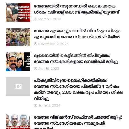
വേങ്ങരയിൽ നടുറോഡിൽ കൊലപാതക
ശ്രമം, വടിവാള് കൊണ്ട് ആക്രമിച്ച് യുവാവ്
March 11, 2023
വേങ്ങര എടയാട്ടുപറമ്പിൽ നിന്ന് എം ഡി എം
എ യുമായി വേങ്ങര സ്വദേശികൾ പിടിയിൽ
November 10, 2024
ദുബൈയിൽ കെട്ടിടത്തിൽ തീപിടുത്തം:
വേങ്ങര സ്വദേശികളായ ദമ്പതികൾ മരിച്ചു
April 16, 2023
പ്രകൃതിവിരുദ്ധ ലൈംഗികാതിക്രമം:
വേങ്ങര സ്വദേശിയായ പ്രതിക്ക് 34 വര്‍ഷം
കഠിന തടവും, 2.85 ലക്ഷം രൂപ പിഴയും ശിക്ഷ
വിധിച്ചു
June 12, 2024
വേങ്ങര വിജിലൻസ് ഓഫീസർ ചമഞ്ഞ് തട്ടിപ്പ്;
വേങ്ങര സ്വദേശിയടക്കം നാലുപേർ