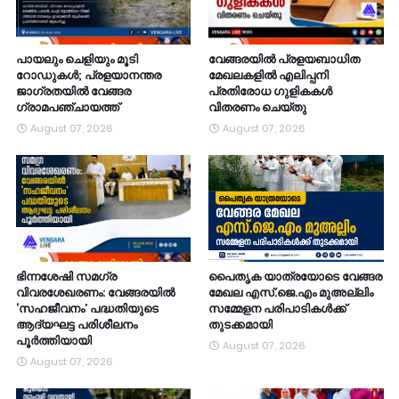
പായലും ചെളിയും മൂടി
വേങ്ങരയിൽ പ്രളയബാധിത
റോഡുകൾ; പ്രളയാനന്തര
മേഖലകളിൽ എലിപ്പനി
ജാഗ്രതയിൽ വേങ്ങര
പ്രതിരോധ ഗുളികകൾ
ഗ്രാമപഞ്ചായത്ത്
വിതരണം ചെയ്തു
August 07, 2026
August 07, 2026
ഭിന്നശേഷി സമഗ്ര
പൈതൃക യാത്രയോടെ വേങ്ങര
വിവരശേഖരണം: വേങ്ങരയിൽ
മേഖല എസ്.ജെ.എം മുഅല്ലിം
‘സഹജീവനം’ പദ്ധതിയുടെ
സമ്മേളന പരിപാടികൾക്ക്
ആദ്യഘട്ട പരിശീലനം
തുടക്കമായി
പൂർത്തിയായി
August 07, 2026
August 07, 2026