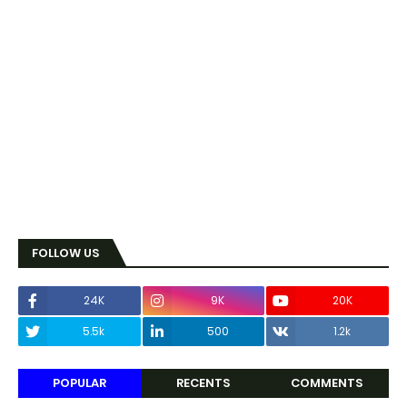
FOLLOW US
24K
9K
20K
5.5k
500
1.2k
POPULAR
RECENTS
COMMENTS