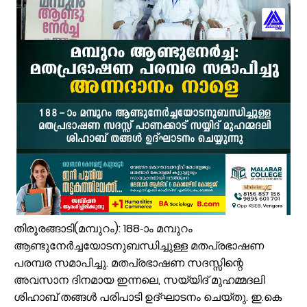
പ്രളയക്കെടുതി പ്രതിരോധം: വേങ്ങര പഞ്ചായപ്പിൽ സന്നദ്ധ സേനാംഗ
വേങ്ങര ജി.വി.എച്ച്.എസ്.എസിന് സമീപം റോഡരികിലെ പഴയ വാഹനങ
ഓണം അടുത്തെത്തി; ഏത്തപ്പഴത്തിന് പൊള്ളുന്ന വില നാൽപതിൽനിന്ന് 
വേങ്ങരയിൽ വെള്ളക്കെട്ട് രൂക്ഷം; ദുരിതബാധിതർക്ക് ആശ്വാസവുമാ
പ്രായം തടസ്സമല്ല; തിരൂരങ്ങാടി നഗരസഭയിൽ പ്ലസ് ടൂ പൂർത്തിയാക
വേങ്ങരയുടെ അഭിമാനമായി ഹിപ്നോട്ടിസ്റ്റ് മുഹമ്മദ് റിയാസ്; വേൾ
വാട്ടർ ടാങ്ക് വൃത്തിയാക്കുന്നതിനിടെ കെട്ടിടത്തിന്റെ മുകളിൽ നിന്ന് വ
ഉദ്യോഗസ്ഥ സംഘം പാണക്കാട് മണ്ണിടിച്ചിൽ ഉണ്ടായ സ്ഥലം സന്ദർശിച
ചക്രവാതച്ചുഴിയുടെ സ്വാധീനം: സംസ്ഥാനത്ത് ഓഗസ്റ്റ് 7 വരെ മഴ തുടരുമ
ആയിരത്തോളം സഡാക്കോ കൊക്കുകൾ നിർമ്മിച്ച് കുറ്റൂർ കെ.എം.എച്ച
പാണക്കാട്ട് മണ്ണിടിച്ചിൽ; അനധികൃത പാറ പൊട്ടിക്കലാണ് ദുരന്തത്തിന് 
തിരൂരങ്ങാടി(മമ്പുറം): 188-ാം മമ്പുറം
ആണ്ടുനേര്‍ച്ചയോടനുബന്ധിച്ചുള്ള മതപ്രഭാഷണ
പരമ്പര സമാപിച്ചു. മതപ്രഭാഷണ സദസ്സിന്റെ
അവസാന ദിനമായ ഇന്നലെ, സയ്യിദ് മുഹമ്മദലി
ശിഹാബ് തങ്ങള്‍ പരിപാടി ഉദ്ഘാടനം ചെയ്തു. ഇ.കെ