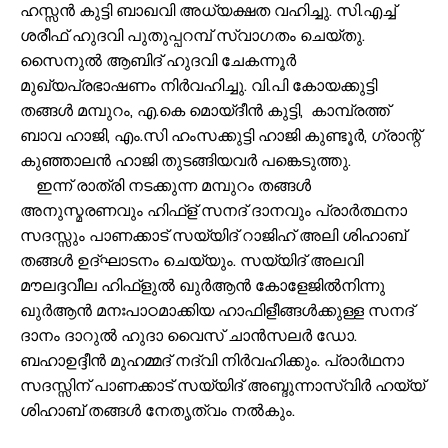
ഹസ്സന്‍ കുട്ടി ബാഖവി അധ്യക്ഷത വഹിച്ചു. സി.എച്ച്
ശരീഫ് ഹുദവി പുതുപ്പറമ്പ് സ്വാഗതം ചെയ്തു.
സൈനുല്‍ ആബിദ് ഹുദവി ചേകന്നൂര്‍
മുഖ്യപ്രഭാഷണം നിര്‍വഹിച്ചു. വി.പി കോയക്കുട്ടി
തങ്ങള്‍ മമ്പുറം, എ.കെ മൊയ്ദീന്‍ കുട്ടി, കാമ്പ്രത്ത്
ബാവ ഹാജി, എം.സി ഹംസക്കുട്ടി ഹാജി കുണ്ടൂര്‍, ഗ്രാന്റ്
കുഞ്ഞാലന്‍ ഹാജി തുടങ്ങിയവര്‍ പങ്കെടുത്തു.
ഇന്ന് രാത്രി നടക്കുന്ന മമ്പുറം തങ്ങള്‍
അനുസ്മരണവും ഹിഫ്ള് സനദ് ദാനവും പ്രാര്‍ത്ഥനാ
സദസ്സും പാണക്കാട് സയ്യിദ് റാജിഹ് അലി ശിഹാബ്
തങ്ങള്‍ ഉദ്ഘാടനം ചെയ്യും. സയ്യിദ് അലവി
മൗലദ്ദവീല ഹിഫ്ളുല്‍ ഖുര്‍ആന്‍ കോളേജില്‍നിന്നു
ഖുര്‍ആന്‍ മനഃപാഠമാക്കിയ ഹാഫിളീങ്ങള്‍ക്കുള്ള സനദ്
ദാനം ദാറുല്‍ ഹുദാ വൈസ് ചാന്‍സലര്‍ ഡോ.
ബഹാഉദ്ദീന്‍ മുഹമ്മദ് നദ്വി നിര്‍വഹിക്കും. പ്രാര്‍ഥനാ
സദസ്സിന് പാണക്കാട് സയ്യിദ് അബ്ദുന്നാസ്വിര്‍ ഹയ്യ്
ശിഹാബ് തങ്ങള്‍ നേതൃത്വം നല്‍കും.