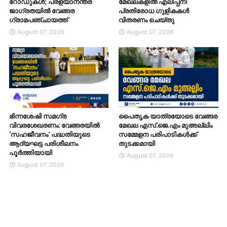
റോഡുകൾ; പ്രളയാനന്തര
മേഖലകളിൽ എലിപ്പനി
ജാഗ്രതയിൽ വേങ്ങര
പ്രതിരോധ ഗുളികകൾ
ഗ്രാമപഞ്ചായത്ത്
വിതരണം ചെയ്തു
August 07, 2026
August 07, 2026
ഭിന്നശേഷി സമഗ്ര
പൈതൃക യാത്രയോടെ വേങ്ങര
വിവരശേഖരണം: വേങ്ങരയിൽ
മേഖല എസ്.ജെ.എം മുഅല്ലിം
‘സഹജീവനം’ പദ്ധതിയുടെ
സമ്മേളന പരിപാടികൾക്ക്
ആദ്യഘട്ട പരിശീലനം
തുടക്കമായി
പൂർത്തിയായി
August 07, 2026
August 07, 2026