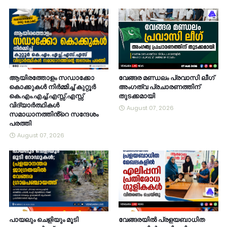
ആയിരത്തോളം സഡാക്കോ
വേങ്ങര മണ്ഡലം പ്രവാസി ലീഗ്
കൊക്കുകൾ നിർമ്മിച്ച് കുറ്റൂർ
അംഗത്വ പ്രചാരണത്തിന്
കെ.എം.എച്ച്.എസ്സ്.എസ്സ്
തുടക്കമായി
വിദ്യാർത്ഥികൾ
August 07, 2026
സമാധാനത്തിൻ്റെ സന്ദേശം
പരത്തി
August 07, 2026
പായലും ചെളിയും മൂടി
വേങ്ങരയിൽ പ്രളയബാധിത