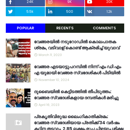
24K
9K
20K
5.5k
500
1.2k
POPULAR
RECENTS
COMMENTS
വേങ്ങരയിൽ നടുറോഡിൽ കൊലപാതക
ശ്രമം, വടിവാള് കൊണ്ട് ആക്രമിച്ച് യുവാവ്
March 11, 2023
വേങ്ങര എടയാട്ടുപറമ്പിൽ നിന്ന് എം ഡി എം
എ യുമായി വേങ്ങര സ്വദേശികൾ പിടിയിൽ
November 10, 2024
ദുബൈയിൽ കെട്ടിടത്തിൽ തീപിടുത്തം:
വേങ്ങര സ്വദേശികളായ ദമ്പതികൾ മരിച്ചു
April 16, 2023
പ്രകൃതിവിരുദ്ധ ലൈംഗികാതിക്രമം:
വേങ്ങര സ്വദേശിയായ പ്രതിക്ക് 34 വര്‍ഷം
കഠിന തടവും, 2.85 ലക്ഷം രൂപ പിഴയും ശിക്ഷ