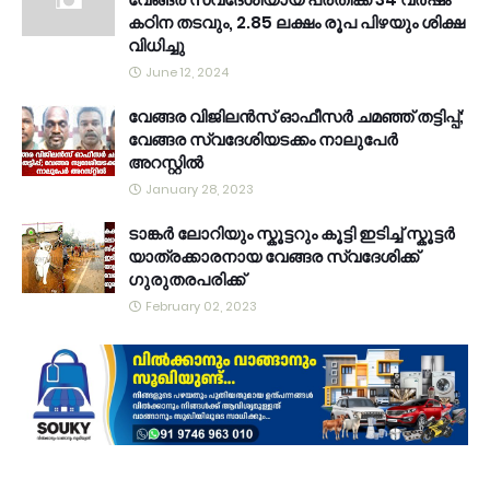
കഠിന തടവും, 2.85 ലക്ഷം രൂപ പിഴയും ശിക്ഷ
വിധിച്ചു
June 12, 2024
വേങ്ങര വിജിലൻസ് ഓഫീസർ ചമഞ്ഞ് തട്ടിപ്പ്;
വേങ്ങര സ്വദേശിയടക്കം നാലുപേർ
അറസ്റ്റിൽ
January 28, 2023
ടാങ്കർ ലോറിയും സ്കൂട്ടറും കൂട്ടി ഇടിച്ച് സ്കൂട്ടർ
യാത്രക്കാരനായ വേങ്ങര സ്വദേശിക്ക്
ഗുരുതരപരിക്ക്
February 02, 2023