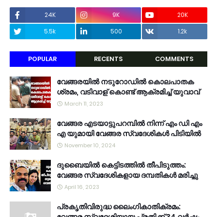
24K
9K
20K
5.5k
500
1.2k
POPULAR
RECENTS
COMMENTS
വേങ്ങരയിൽ നടുറോഡിൽ കൊലപാതക
ശ്രമം, വടിവാള് കൊണ്ട് ആക്രമിച്ച് യുവാവ്
March 11, 2023
വേങ്ങര എടയാട്ടുപറമ്പിൽ നിന്ന് എം ഡി എം
എ യുമായി വേങ്ങര സ്വദേശികൾ പിടിയിൽ
November 10, 2024
ദുബൈയിൽ കെട്ടിടത്തിൽ തീപിടുത്തം:
വേങ്ങര സ്വദേശികളായ ദമ്പതികൾ മരിച്ചു
April 16, 2023
പ്രകൃതിവിരുദ്ധ ലൈംഗികാതിക്രമം:
വേങ്ങര സ്വദേശിയായ പ്രതിക്ക് 34 വര്‍ഷം