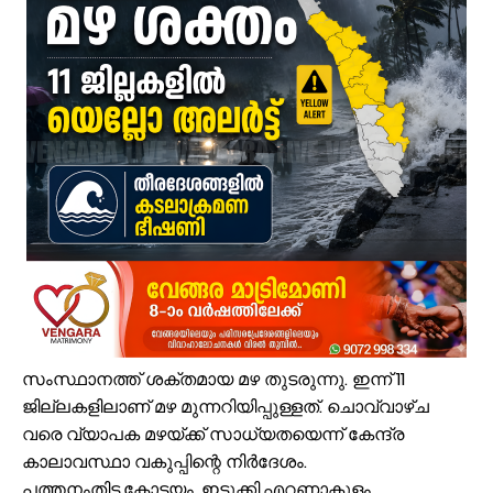
സൗദിയിൽ വാഹനാപകടത്തിൽ മൂന്നിയൂർ സ്വദേശി മരണപ്പെട്ടു
ഓണക്കാലത്തെ റേഷൻ വിതരണം തിങ്കളാഴ്ച മുതൽ; കാർഡുകൾക്കുള്ള
സംവരണ നിയമനങ്ങളിൽ സ്പെഷ്യൽ റിക്രൂട്ട്മെന്റ് നടത്തണം: ഒ.ബി.സ
ഇൻഫാന്റിനോക്കെതിരെ അവിശ്വാസ പ്രമേയ നീക്കവുമായി യുവേഫ;
എസ്.എം.സർവർ മെഗാ ഉറുദു ക്വിസ് മത്സരം സമാപിച്ചു
ഒതുക്കുങ്ങൽ ഗവൺമെന്റ് ഹയർ സെക്കന്ററി സ്കൂളിന് പ്രത്യേക പാക്ക
വേങ്ങര ടൗൺ പൗരസമിതി ഫുട്ബോൾ പ്രവചന മത്സരം: വിജയിക്ക് മന്
ശിഹാബ് തങ്ങളെ അനുസ്മരിച്ച് പി.കെ. കുഞ്ഞാലിക്കുട്ടി
മലപ്പുറം ജില്ലയില്‍ ശക്തമായ മഴ; 4 ക്യാമ്പുകള്‍ തുറന്നു
വിവരാവകാശ നിയമപ്രകാരം വിവരം സൗജന്യമായി നൽകണം; തിരൂരങ്ങ
അതിശക്തമായ മഴ തുടരും; എട്ട് ജില്ലകളിൽ റെഡ് അലർട്ട്
സംസ്ഥാനത്ത് ശക്തമായ മഴ തുടരുന്നു. ഇന്ന് 11
ജില്ലകളിലാണ് മഴ മുന്നറിയിപ്പുള്ളത്. ചൊവ്വാഴ്ച
വരെ വ്യാപക മഴയ്ക്ക് സാധ്യതയെന്ന് കേന്ദ്ര
കാലാവസ്ഥാ വകുപ്പിന്റെ നിർദേശം.
പത്തനംതിട്ട,കോട്ടയം, ഇടുക്കി,എറണാകുളം,