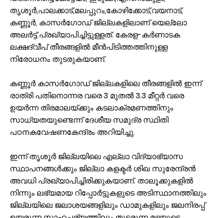
തൃശൂർ,പാലക്കാട്,മലപ്പുറം,കോഴിക്കോട്,വയനാട്,
കണ്ണൂർ, കാസർഗോഡ് ജില്ലകളിലാണ് യെല്ലോ
അലർട്ട് പ്രഖ്യാപിച്ചിട്ടുള്ളത്. കേരള-കർണാടക
ലക്ഷദ്വീപ് തീരങ്ങളിൽ മീൻപിടിത്തത്തിനുള്ള
നിരോധനം തുടരുകയാണ്.
കണ്ണൂർ കാസർഗോഡ് ജില്ലകളിലെ തീരങ്ങളിൽ ഇന്ന്
രാത്രി പതിനൊന്നര വരെ 3 മുതൽ 3.3 മീറ്റർ വരെ
ഉയർന്ന തിരമാലയ്ക്കും കടലാക്രമണത്തിനും
സാധ്യതയുണ്ടെന്ന് ദേശീയ സമുദ്ര സ്ഥിതി
പഠനകവേഷണകേന്ദ്രം അറിയിച്ചു.
ഇന്ന് തൃശൂർ ജില്ലയിലെ എല്ലാ വിദ്യാഭ്യാസ
സ്ഥാപനങ്ങൾക്കും ജില്ലാ കളക്ടർ ശിഖ സുരേന്ദ്രൻ
അവധി പ്രഖ്യാപിച്ചിരിക്കുകയാണ്. താലൂക്കുകളിൽ
നിന്നും ലഭ്യമായ റിപ്പോർട്ടുകളുടെ അടിസ്ഥാനത്തിലും
ജില്ലയിലെ ജലാശയങ്ങളിലും ഡാമുകളിലും ജലനിരപ്പ്
ഉയരുന്ന സാഹചര്യത്തിലും തുടരുന്ന മഴയുടെ