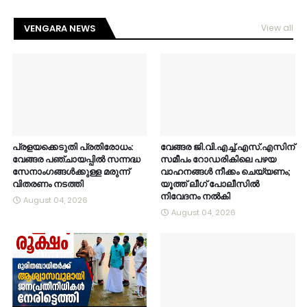
VENGARA NEWS
View all
പ്രളയക്കെടുതി പ്രതിരോധം:
വേങ്ങര ജി.വി.എച്ച്.എസ്.എസിന്
വേങ്ങര പഞ്ചായപ്പിൽ സന്നദ്ധ
സമീപം റോഡരികിലെ പഴയ
സേനാംഗങ്ങൾക്കുള്ള മരുന്ന്
വാഹനങ്ങൾ നീക്കം ചെയ്യണം;
വിതരണം നടത്തി
യൂത്ത് ലീഗ് പോലീസിൽ
നിവേദനം നൽകി
August 04, 2026
August 04, 2026