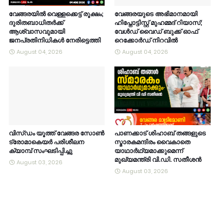
വേങ്ങരയിൽ വെള്ളക്കെട്ട് രൂക്ഷം;
വേങ്ങരയുടെ അഭിമാനമായി
ദുരിതബാധിതർക്ക്
ഹിപ്നോട്ടിസ്റ്റ് മുഹമ്മദ് റിയാസ്;
ആശ്വാസവുമായി
വേൾഡ് വൈഡ് ബുക്ക് ഓഫ്
ജനപ്രതിനിധികൾ നേരിട്ടെത്തി
റെക്കോർഡ് നിറവിൽ
August 04, 2026
August 04, 2026
വിസ്ഡം യൂത്ത് വേങ്ങര സോൺ
പാണക്കാട് ശിഹാബ് തങ്ങളുടെ
ട്രോമാകെയർ പരിശീലന
സ്മാരകമന്ദിരം വൈകാതെ
ക്യാമ്പ് സംഘടിപ്പിച്ചു
യാഥാർഥ്യമാക്കുമെന്ന്
മുഖ്യമന്ത്രി വി.ഡി. സതീശൻ
August 03, 2026
August 03, 2026