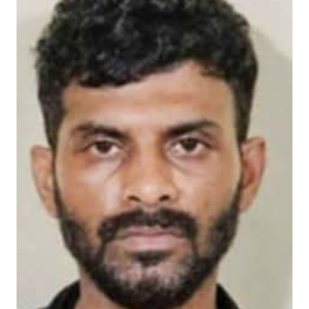
ചക്രവാതച്ചുഴിയുടെ സ്വാധീനം: സംസ്ഥാനത്ത് ഓഗസ്റ്റ് 7 വരെ മഴ തുടരുമ
വിസ്ഡം യൂത്ത് വേങ്ങര സോൺ ട്രോമാകെയർ പരിശീലന ക്യാമ്പ് സംഘട
പാണക്കാട് ശിഹാബ് തങ്ങളുടെ സ്മാരകമന്ദിരം വൈകാതെ യാഥാർഥ്യമാക
എസ്. എം. സർവർ മെഗാ ക്വിസ് -മലപ്പുറം ഈസ്റ്റ് സോൺ മത്സരം സമ
സൗദിയിൽ വാഹനാപകടത്തിൽ മൂന്നിയൂർ സ്വദേശി മരണപ്പെട്ടു
ജോലിസ്ഥലത്ത് വെള്ളപ്പൊക്കം; അസമിൽ മരിച്ച തിരൂരങ്ങാടി സ്വദേ
പായലും ചെളിയും മൂടി റോഡുകൾ; പ്രളയാനന്തര ജാഗ്രതയിൽ വേങ്
ക്ഷേമ പെൻഷൻ ഇനി വീടുകളിലെത്തില്ല; സഹകരണ സംഘങ്ങളെ ഒഴിവാക്കി
പാണക്കാട് എടയപ്പാലം മണ്ണിടിച്ചിൽ രക്ഷാപ്രവർത്തനം: മികച്ച സേവ
വേങ്ങരയിൽ പ്രളയബാധിത മേഖലകളിൽ എലിപ്പനി പ്രതിരോധ ഗുള