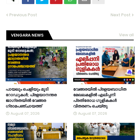
Previous Post
Next Post
VENGARA NEWS
View all
പായലും ചെളിയും മൂടി
വേങ്ങരയിൽ പ്രളയബാധിത
റോഡുകൾ; പ്രളയാനന്തര
മേഖലകളിൽ എലിപ്പനി
ജാഗ്രതയിൽ വേങ്ങര
പ്രതിരോധ ഗുളികകൾ
ഗ്രാമപഞ്ചായത്ത്
വിതരണം ചെയ്തു
August 07, 2026
August 07, 2026