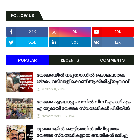
FOLLOW US
24K
9K
20K
5.5k
500
1.2k
POPULAR
RECENTS
COMMENTS
വേങ്ങരയിൽ നടുറോഡിൽ കൊലപാതക
ശ്രമം, വടിവാള് കൊണ്ട് ആക്രമിച്ച് യുവാവ്
March 11, 2023
വേങ്ങര എടയാട്ടുപറമ്പിൽ നിന്ന് എം ഡി എം
എ യുമായി വേങ്ങര സ്വദേശികൾ പിടിയിൽ
November 10, 2024
ദുബൈയിൽ കെട്ടിടത്തിൽ തീപിടുത്തം:
വേങ്ങര സ്വദേശികളായ ദമ്പതികൾ മരിച്ചു