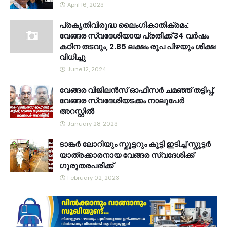
April 16, 2023
പ്രകൃതിവിരുദ്ധ ലൈംഗികാതിക്രമം:
വേങ്ങര സ്വദേശിയായ പ്രതിക്ക് 34 വര്‍ഷം
കഠിന തടവും, 2.85 ലക്ഷം രൂപ പിഴയും ശിക്ഷ
വിധിച്ചു
June 12, 2024
വേങ്ങര വിജിലൻസ് ഓഫീസർ ചമഞ്ഞ് തട്ടിപ്പ്;
വേങ്ങര സ്വദേശിയടക്കം നാലുപേർ
അറസ്റ്റിൽ
January 28, 2023
ടാങ്കർ ലോറിയും സ്കൂട്ടറും കൂട്ടി ഇടിച്ച് സ്കൂട്ടർ
യാത്രക്കാരനായ വേങ്ങര സ്വദേശിക്ക്
ഗുരുതരപരിക്ക്
February 02, 2023