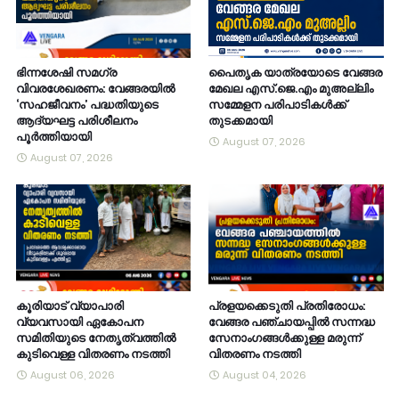
ഭിന്നശേഷി സമഗ്ര
പൈതൃക യാത്രയോടെ വേങ്ങര
വിവരശേഖരണം: വേങ്ങരയിൽ
മേഖല എസ്.ജെ.എം മുഅല്ലിം
‘സഹജീവനം’ പദ്ധതിയുടെ
സമ്മേളന പരിപാടികൾക്ക്
ആദ്യഘട്ട പരിശീലനം
തുടക്കമായി
പൂർത്തിയായി
August 07, 2026
August 07, 2026
കൂരിയാട് വ്യാപാരി
പ്രളയക്കെടുതി പ്രതിരോധം:
വ്യവസായി ഏകോപന
വേങ്ങര പഞ്ചായപ്പിൽ സന്നദ്ധ
സമിതിയുടെ നേതൃത്വത്തിൽ
സേനാംഗങ്ങൾക്കുള്ള മരുന്ന്
കുടിവെള്ള വിതരണം നടത്തി
വിതരണം നടത്തി
August 06, 2026
August 04, 2026