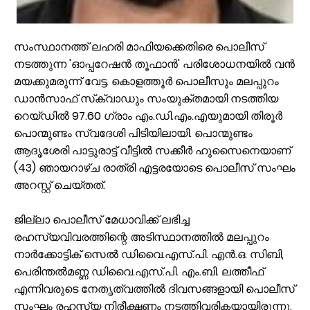
സംസ്ഥാനത്ത് ലഹരി മാഫിയക്കെതിരെ പൊലീസ്
നടത്തുന്ന 'ഓപ്പറേഷൻ തൂഫാൻ' പരിശോധനയിൽ വൻ
മയക്കുമരുന്ന് വേട്ട. കൊളത്തൂർ പൊലീസും മലപ്പുറം
ഡാൻസാഫ് സ്‌ക്വാഡും സംയുക്തമായി നടത്തിയ
റെയ്ഡിൽ 97.60 ഗ്രാം എം.ഡി.എം.എയുമായി തിരൂർ
പൊന്മുണ്ടം സ്വദേശി പിടിയിലായി. പൊന്മുണ്ടം
ആദൃശേരി പാട്ടുരാട്ട് വീട്ടിൽ സക്കീർ ഹുസൈനെയാണ്
(43) ഞായറാഴ്ച രാത്രി എട്ടരയോടെ പൊലീസ് സംഘം
അറസ്റ്റ് ചെയ്തത്.
ജില്ലാ പൊലീസ് മേധാവിക്ക് ലഭിച്ച
രഹസ്യവിവരത്തിന്റെ അടിസ്ഥാനത്തിൽ മലപ്പുറം
നാർക്കോട്ടിക് സെൽ ഡിവൈ.എസ്.പി. എൻ.ഒ. സിബി,
പെരിന്തൽമണ്ണ ഡിവൈ.എസ്.പി. എം.ബി. ലത്തീഫ്
എന്നിവരുടെ നേതൃത്വത്തിൽ ദിവസങ്ങളായി പൊലീസ്
സംഘം രഹസ്യ നിരീക്ഷണം നടത്തിവരികയായിരുന്നു.