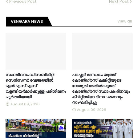
Previous Post
Next Post
VENGARA NEWS
View all
സഹജീവനം ഡിസബിലിറ്റി
പറപ്പൂർ മണ്ഡലം യൂത്ത്
സെൻസസ്: വേങ്ങരയിൽ
കോൺഗ്രസ് കമ്മിറ്റിയുടെ
എൻ.എസ്.എസ്
നേതൃത്വത്തിൽ യൂത്ത്
വളണ്ടിയർമാർക്കുള്ള പരിശീലനം
കോൺഗ്രസ് സ്ഥാപക ദിനവും
പൂർത്തിയായി
ക്വിറ്റിന്ത്യാ ദിനാചരണവും
സംഘടിപ്പിച്ചു
August 09, 2026
August 09, 2026