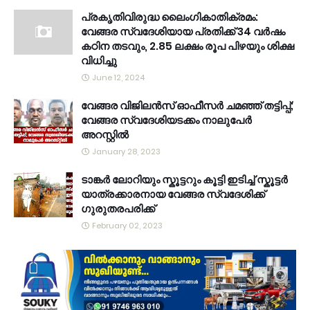
പ്രകൃതിവിരുദ്ധ ലൈംഗികാതിക്രമം:
വേങ്ങര സ്വദേശിയായ പ്രതിക്ക് 34 വര്‍ഷം
കഠിന തടവും, 2.85 ലക്ഷം രൂപ പിഴയും ശിക്ഷ
വിധിച്ചു
June 12, 2024
വേങ്ങര വിജിലൻസ് ഓഫീസർ ചമഞ്ഞ് തട്ടിപ്പ്;
വേങ്ങര സ്വദേശിയടക്കം നാലുപേർ
അറസ്റ്റിൽ
January 28, 2023
ടാങ്കർ ലോറിയും സ്കൂട്ടറും കൂട്ടി ഇടിച്ച് സ്കൂട്ടർ
യാത്രക്കാരനായ വേങ്ങര സ്വദേശിക്ക്
ഗുരുതരപരിക്ക്
February 02, 2023