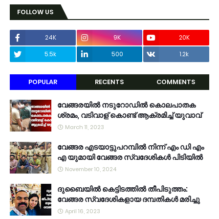
FOLLOW US
24K
9K
20K
5.5k
500
1.2k
POPULAR
RECENTS
COMMENTS
വേങ്ങരയിൽ നടുറോഡിൽ കൊലപാതക
ശ്രമം, വടിവാള് കൊണ്ട് ആക്രമിച്ച് യുവാവ്
March 11, 2023
വേങ്ങര എടയാട്ടുപറമ്പിൽ നിന്ന് എം ഡി എം
എ യുമായി വേങ്ങര സ്വദേശികൾ പിടിയിൽ
November 10, 2024
ദുബൈയിൽ കെട്ടിടത്തിൽ തീപിടുത്തം:
വേങ്ങര സ്വദേശികളായ ദമ്പതികൾ മരിച്ചു
April 16, 2023