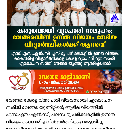
പ്രമുഖ സമസ്ത - കെഎംസിസി നേതാവ് പുള്ളാട്ട് അബ്ദുള്ള മൗലവി (പ
ആയിരത്തോളം സഡാക്കോ കൊക്കുകൾ നിർമ്മിച്ച് കുറ്റൂർ കെ.എം.എച്ച
പാണക്കാട്ട് മണ്ണിടിച്ചിൽ; അനധികൃത പാറ പൊട്ടിക്കലാണ് ദുരന്തത്തിന് 
വേങ്ങര മണ്ഡലം പ്രവാസി ലീഗ് അംഗത്വ പ്രചാരണത്തിന് തുടക്കമാ
കരിപ്പൂർ വിമാന ദുരന്തത്തിന് ഇന്ന് 6 വയസ്സ്; വലിയ വിമാനങ്ങളുടെ തിരി
ജോലിസ്ഥലത്ത് വെള്ളപ്പൊക്കം; അസമിൽ മരിച്ച തിരൂരങ്ങാടി സ്വദേ
പായലും ചെളിയും മൂടി റോഡുകൾ; പ്രളയാനന്തര ജാഗ്രതയിൽ വേങ്
ക്ഷേമ പെൻഷൻ ഇനി വീടുകളിലെത്തില്ല; സഹകരണ സംഘങ്ങളെ ഒഴിവാക്കി
പാണക്കാട് എടയപ്പാലം മണ്ണിടിച്ചിൽ രക്ഷാപ്രവർത്തനം: മികച്ച സേവ
സഹജീവനം ഡിസബിലിറ്റി സെൻസസ്: വേങ്ങരയിൽ എൻ.എസ്.എസ് വളണ
വേങ്ങര: കേരള വ്യാപാരി വ്യവസായി ഏകോപന
സമിതി വേങ്ങര യൂണിറ്റിന്റെ ആഭിമുഖ്യത്തിൽ,
എസ്.എസ്.എൽ.സി, പ്ലസ് ടു പരീക്ഷകളിൽ ഉന്നത
വിജയം കൈവരിച്ച വിദ്യാർത്ഥികളെ ആദരിച്ചു.
യൂണിറ്റിലെ വ്യാപാരികളുടെയും, സ്ഥാപനങ്ങളിലെ