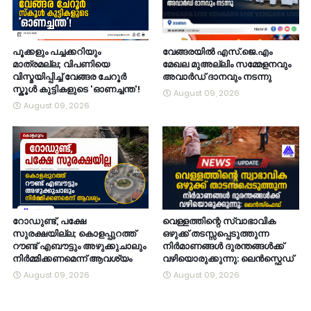
പൂക്കളും പച്ചക്കറിയും
വേങ്ങരയിൽ എസ്.ജെ.എം
മാത്രമല്ല; വിപണിയെ
മേഖല മുഅല്ലിം സമ്മേളനവും
വിസ്മയിപ്പിച്ച് വേങ്ങര ചേറൂർ
അവാർഡ് ദാനവും നടന്നു
സ്കൂൾ കുട്ടികളുടെ 'ഓണച്ചന്ത'!
August 09, 2026
August 09, 2026
റോഡുണ്ട്, പക്ഷേ
വെള്ളത്തിന്റെ സ്വാഭാവിക
സുരക്ഷയില്ല; കൊളപ്പുറത്ത്
ഒഴുക്ക് തടസ്സപ്പെടുത്തുന്ന
റൗണ്ട് എബൗട്ടും അഴുക്കുചാലും
നിർമാണങ്ങൾ ദുരന്തങ്ങൾക്ക്
നിർമ്മിക്കണമെന്ന് ആവശ്യം
വഴിയൊരുക്കുന്നു: ലെൻസ്ഫെഡ്
August 09, 2026
August 09, 2026