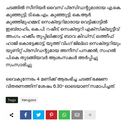
ചടങ്ങിൽ സീനിയർ വൈസ് പ്രസിഡന്റുമാരായ എ.കെ.
കുഞ്ഞുട്ടി, ടി.കെ.എം. കുഞ്ഞുട്ടി, കെ.ആർ.
കുഞ്ഞിമുഹമ്മദ്, സെക്രട്ടറിമാരായ വെട്ടിക്കാട്ടിൽ
ഇബ്രാഹിം, കെ.പി. റഷീദ്, സെക്രട്ടറി എക്സിക്യൂട്ടീവ്
അംഗം ഹക്കീം തുപ്പിലിക്കാട്ട്, ബാവ കിഡ്‌സ്, ലത്തീഫ്
ഹാജി കൊട്ടേക്കാട്ട്, യൂത്ത് വിംഗ് ജില്ലാ സെക്രട്ടറിയും
യൂണിറ്റ് പ്രസിഡന്റുമായ അനീസ് പനക്കൽ, സഹൽ
പി.കെ തുടങ്ങിയവർ ആശംസകൾ അർപ്പിച്ചു
സംസാരിച്ചു.
വൈകുന്നേരം 4 മണിക്ക് ആരംഭിച്ച ചടങ്ങ് ഭക്ഷണ
വിതരണത്തിന് ശേഷം 6.30-ഓടെയാണ് സമാപിച്ചത്.
Tags
Vengara