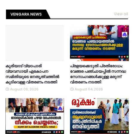
VENGARA NEWS
View all
കൂരിയാട് വ്യാപാരി
പ്രളയക്കെടുതി പ്രതിരോധം:
വ്യവസായി ഏകോപന
വേങ്ങര പഞ്ചായപ്പിൽ സന്നദ്ധ
സമിതിയുടെ നേതൃത്വത്തിൽ
സേനാംഗങ്ങൾക്കുള്ള മരുന്ന്
കുടിവെള്ള വിതരണം നടത്തി
വിതരണം നടത്തി
August 06, 2026
August 04, 2026