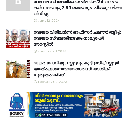
വേങ്ങര സ്വദേശിയായ പ്രതിക്ക് 34 വര്‍ഷം
കഠിന തടവും, 2.85 ലക്ഷം രൂപ പിഴയും ശിക്ഷ
വിധിച്ചു
June 12, 2024
വേങ്ങര വിജിലൻസ് ഓഫീസർ ചമഞ്ഞ് തട്ടിപ്പ്;
വേങ്ങര സ്വദേശിയടക്കം നാലുപേർ
അറസ്റ്റിൽ
January 28, 2023
ടാങ്കർ ലോറിയും സ്കൂട്ടറും കൂട്ടി ഇടിച്ച് സ്കൂട്ടർ
യാത്രക്കാരനായ വേങ്ങര സ്വദേശിക്ക്
ഗുരുതരപരിക്ക്
February 02, 2023