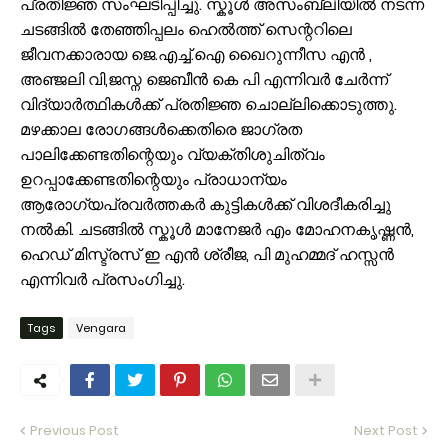
പ്രതിജ്ഞ സംഘടിപ്പിച്ചു. സ്കൂൾ അസംബ്ലിയിൽ നടന്ന
ചടങ്ങിൽ തേഞ്ഞിപ്പലം ഹെൽത്ത് സെന്ററിലെ
ജീവനക്കാരായ ജെ.എച്ച്.ഐ ഖൈറുന്നീസ എൻ ,
അഞ്ജലി വി,ജസ്ന ജെബീൻ കെ പി എന്നിവർ ചേർന്ന്
വിദ്യാർത്ഥികൾക്ക് പ്രതിജ്ഞ ചൊല്ലിക്കൊടുത്തു.
മഴക്കാല രോഗങ്ങൾക്കെതിരെ ജാഗ്രത
പാലിക്കേണ്ടതിന്റെയും വ്യക്തിശുചിത്വം
ഉറപ്പാക്കേണ്ടതിന്റെയും പ്രാധാന്യം
ആരോഗ്യപ്രവർത്തകർ കുട്ടികൾക്ക് വിശദീകരിച്ചു
നൽകി. ചടങ്ങിൽ സ്കൂൾ മാനേജർ എം മോഹനകൃഷ്ണൻ,
ഹെഡ് മിസ്ട്രസ് ഇ എൻ ശ്രീജ, പി മുഹമ്മദ് ഹസ്സൻ
എന്നിവർ പ്രസംഗിച്ചു.
Tags
Vengara
Previous Post
Next Post