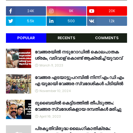
24K
9K
20K
5.5k
500
1.2k
POPULAR
RECENTS
COMMENTS
വേങ്ങരയിൽ നടുറോഡിൽ കൊലപാതക
ശ്രമം, വടിവാള് കൊണ്ട് ആക്രമിച്ച് യുവാവ്
March 11, 2023
വേങ്ങര എടയാട്ടുപറമ്പിൽ നിന്ന് എം ഡി എം
എ യുമായി വേങ്ങര സ്വദേശികൾ പിടിയിൽ
November 10, 2024
ദുബൈയിൽ കെട്ടിടത്തിൽ തീപിടുത്തം:
വേങ്ങര സ്വദേശികളായ ദമ്പതികൾ മരിച്ചു
April 16, 2023
പ്രകൃതിവിരുദ്ധ ലൈംഗികാതിക്രമം: