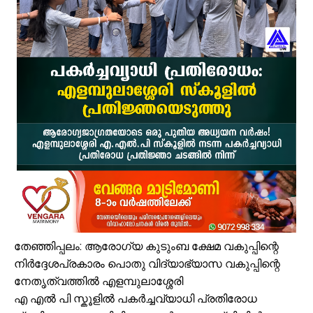
സംവരണ നിയമനങ്ങളിൽ സ്പെഷ്യൽ റിക്രൂട്ട്മെന്റ് നടത്തണം: ഒ.ബി.സ
ഇൻഫാന്റിനോക്കെതിരെ അവിശ്വാസ പ്രമേയ നീക്കവുമായി യുവേഫ;
എസ്.എം.സർവർ മെഗാ ഉറുദു ക്വിസ് മത്സരം സമാപിച്ചു
ഒതുക്കുങ്ങൽ ഗവൺമെന്റ് ഹയർ സെക്കന്ററി സ്കൂളിന് പ്രത്യേക പാക്ക
വേങ്ങര ടൗൺ പൗരസമിതി ഫുട്ബോൾ പ്രവചന മത്സരം: വിജയിക്ക് മന്
ശിഹാബ് തങ്ങളെ അനുസ്മരിച്ച് പി.കെ. കുഞ്ഞാലിക്കുട്ടി
കൂരിയാട് വ്യാപാരി വ്യവസായി ഏകോപന സമിതിയുടെ നേതൃത്വത്
വിവരാവകാശ നിയമപ്രകാരം വിവരം സൗജന്യമായി നൽകണം; തിരൂരങ്ങ
അതിശക്തമായ മഴ തുടരും; എട്ട് ജില്ലകളിൽ റെഡ് അലർട്ട്
മൊബൈല്‍ ഉപയോക്താക്കള്‍ക്ക് തിരിച്ചടി; നിരക്കുകള്‍ വീണ്ടും കുത്തന
തേഞ്ഞിപ്പലം: ആരോഗ്യ കുടുംബ ക്ഷേമ വകുപ്പിന്റെ
നിർദ്ദേശപ്രകാരം പൊതു വിദ്യാഭ്യാസ വകുപ്പിന്റെ
നേതൃത്വത്തിൽ എളമ്പുലാശ്ശേരി
എ എൽ പി സ്കൂളിൽ പകർച്ചവ്യാധി പ്രതിരോധ