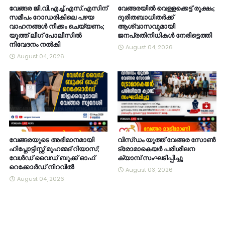
വേങ്ങര ജി.വി.എച്ച്.എസ്.എസിന്
വേങ്ങരയിൽ വെള്ളക്കെട്ട് രൂക്ഷം;
സമീപം റോഡരികിലെ പഴയ
ദുരിതബാധിതർക്ക്
വാഹനങ്ങൾ നീക്കം ചെയ്യണം;
ആശ്വാസവുമായി
യൂത്ത് ലീഗ് പോലീസിൽ
ജനപ്രതിനിധികൾ നേരിട്ടെത്തി
നിവേദനം നൽകി
August 04, 2026
August 04, 2026
വേങ്ങരയുടെ അഭിമാനമായി
വിസ്ഡം യൂത്ത് വേങ്ങര സോൺ
ഹിപ്നോട്ടിസ്റ്റ് മുഹമ്മദ് റിയാസ്;
ട്രോമാകെയർ പരിശീലന
വേൾഡ് വൈഡ് ബുക്ക് ഓഫ്
ക്യാമ്പ് സംഘടിപ്പിച്ചു
റെക്കോർഡ് നിറവിൽ
August 03, 2026
August 04, 2026