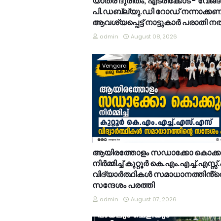
യാത്ര ദുരിതം; എടരിക്കോട് - വേങ്
പി.ഡബ്ല്യു.ഡി റോഡ് നന്നാക്കണമ
ആവശ്യപ്പെട്ട് നാട്ടുകാർ പരാതി 
admin
August 08, 2026
Vengara
ആയിരത്തോളം സഡാക്കോ കൊക്
നിർമ്മിച്ച് കുറ്റൂർ കെ.എം.എച്ച്.എസ്സ്
വിദ്യാർത്ഥികൾ സമാധാനത്തിൻ്റ
സന്ദേശം പരത്തി
admin
August 07, 2026