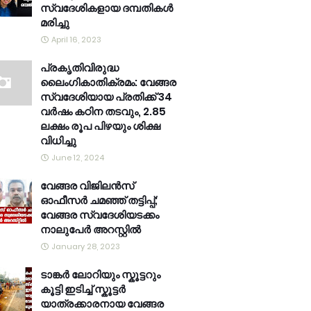
സ്വദേശികളായ ദമ്പതികൾ
മരിച്ചു
April 16, 2023
പ്രകൃതിവിരുദ്ധ
ലൈംഗികാതിക്രമം: വേങ്ങര
സ്വദേശിയായ പ്രതിക്ക് 34
വര്‍ഷം കഠിന തടവും, 2.85
ലക്ഷം രൂപ പിഴയും ശിക്ഷ
വിധിച്ചു
June 12, 2024
വേങ്ങര വിജിലൻസ്
ഓഫീസർ ചമഞ്ഞ് തട്ടിപ്പ്;
വേങ്ങര സ്വദേശിയടക്കം
നാലുപേർ അറസ്റ്റിൽ
January 28, 2023
ടാങ്കർ ലോറിയും സ്കൂട്ടറും
കൂട്ടി ഇടിച്ച് സ്കൂട്ടർ
യാത്രക്കാരനായ വേങ്ങര