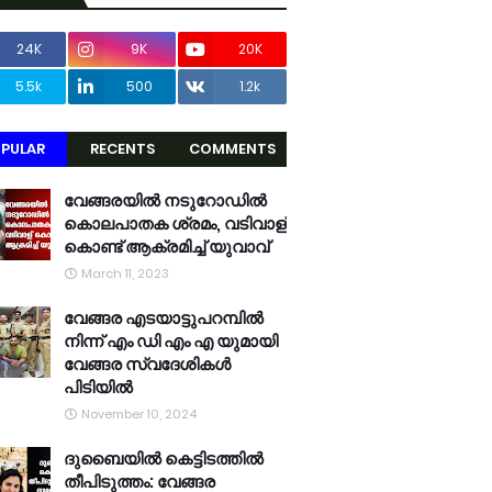
24K
9K
20K
5.5k
500
1.2k
PULAR
RECENTS
COMMENTS
വേങ്ങരയിൽ നടുറോഡിൽ
കൊലപാതക ശ്രമം, വടിവാള്
കൊണ്ട് ആക്രമിച്ച് യുവാവ്
March 11, 2023
വേങ്ങര എടയാട്ടുപറമ്പിൽ
നിന്ന് എം ഡി എം എ യുമായി
വേങ്ങര സ്വദേശികൾ
പിടിയിൽ
November 10, 2024
ദുബൈയിൽ കെട്ടിടത്തിൽ
തീപിടുത്തം: വേങ്ങര