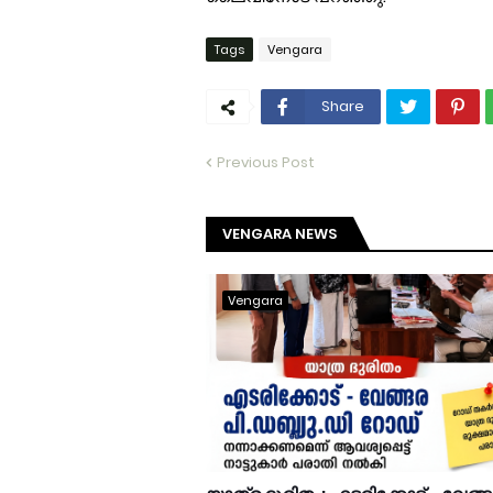
Tags
Vengara
Share
Previous Post
VENGARA NEWS
Vengara