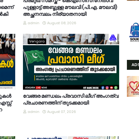
ങര
പ്രമുഖ സമസ്ത - കെഎംസിസി നേതാവ്
െന്ന്
പുള്ളാട്ട് അബ്ദുള്ള മൗലവി (പി.എ. മൗലവി)
നൽകി
അച്ഛനമ്പലം നിര്യാതനായി
admin
August 08, 2026
Vengara
AD
കുകൾ
വേങ്ങര മണ്ഡലം പ്രവാസി ലീഗ് അംഗത്വ
.എസ്സ്
പ്രചാരണത്തിന് തുടക്കമായി
െ
admin
August 07, 2026