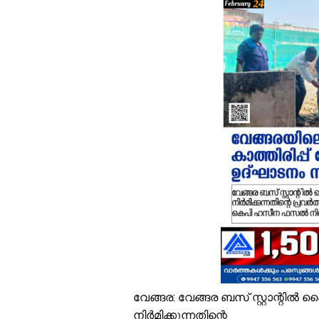
പ
ക
വ
അ
മ
ര
പ
വ
ഓ
വ
സ
പ
വേങ്ങര: വേങ്ങര ബസ്‌ സ്റ്റാന്റിൽ
നിർമിക്കുന്നതിന്റെ