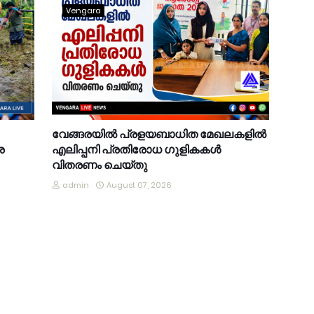
Vengara
വേങ്ങരയിൽ പ്രളയബാധിത മേഖലകളിൽ
ര
എലിപ്പനി പ്രതിരോധ ഗുളികകൾ
വിതരണം ചെയ്തു
admin
August 07, 2026