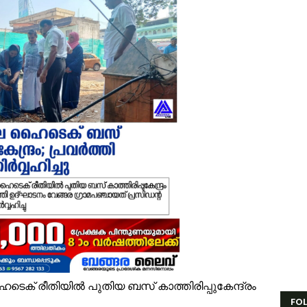
ൈതൃക യാത്രയോടെ വേങ്ങര മേഖല എസ്.ജെ.എം മുഅല്ലിം സമ്മേളന പരി
ൂരിയാട് വ്യാപാരി വ്യവസായി ഏകോപന സമിതിയുടെ നേതൃത്വത്തിൽ ക
ിവരാവകാശ നിയമപ്രകാരം വിവരം സൗജന്യമായി നൽകണം; തിരൂരങ്ങാടി ന
തിശക്തമായ മഴ തുടരും; എട്ട് ജില്ലകളിൽ റെഡ് അലർട്ട്
ൊബൈല്‍ ഉപയോക്താക്കള്‍ക്ക് തിരിച്ചടി; നിരക്കുകള്‍ വീണ്ടും കുത്തനെ കൂട്
ക്ഷാപ്രവർത്തനത്തിനിടെ കാര്യങ്കോട് പുഴയിൽഒഴുക്കിൽപ്പെട്ടയുവാവിന്റ
്രളയക്കെടുതി പ്രതിരോധം: വേങ്ങര പഞ്ചായപ്പിൽ സന്നദ്ധ സേനാംഗങ്ങൾക്
േങ്ങര ജി.വി.എച്ച്.എസ്.എസിന് സമീപം റോഡരികിലെ പഴയ വാഹനങ്ങൾ ന
ണം അടുത്തെത്തി; ഏത്തപ്പഴത്തിന് പൊള്ളുന്ന വില നാൽപതിൽനിന്ന് 65-ലേ
േങ്ങരയിൽ വെള്ളക്കെട്ട് രൂക്ഷം; ദുരിതബാധിതർക്ക് ആശ്വാസവുമായി ജനപ
ര്‍ക്കിള്‍ ഓഫീസ് തിരൂരങ്ങാടിയില്‍ തന്നെ; പുനരാരംഭത്തിന് നടപടികള്‍ തു
ാണക്കാട്ടെ മണ്ണിടിച്ചിൽ; സ്ഫോടക വസ്‌തു ഉപയോഗിച്ചത് അനുമതിയില്ലാതെ -മ
 ഹൈടെക് രീതിയിൽ പുതിയ ബസ് കാത്തിരിപ്പുകേന്ദ്രം
FO