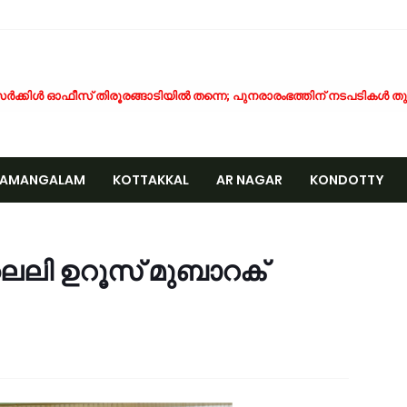
ര്‍ക്കിള്‍ ഓഫീസ് തിരൂരങ്ങാടിയില്‍ തന്നെ; പുനരാരംഭത്തിന് നടപടികള്‍ തു
ാണക്കാട്ടെ മണ്ണിടിച്ചിൽ; സ്ഫോടക വസ്‌തു ഉപയോഗിച്ചത് അനുമതിയില്ലാതെ -മ
്രവൃത്തി പൂർത്തിയാകും മുമ്പ് പൈപ്പ് പൊട്ടി; തിരൂരങ്ങാടി-കുണ്ടൂർ റ
ാത്ര ദുരിതം; എടരിക്കോട് - വേങ്ങര പി.ഡബ്ല്യു.ഡി റോഡ് നന്നാക്കണമെന
NAMANGALAM
KOTTAKKAL
AR NAGAR
KONDOTTY
്രമുഖ സമസ്ത - കെഎംസിസി നേതാവ് പുള്ളാട്ട് അബ്ദുള്ള മൗലവി (പി.എ. 
യിരത്തോളം സഡാക്കോ കൊക്കുകൾ നിർമ്മിച്ച് കുറ്റൂർ കെ.എം.എച്ച്.എസ്
CCIDENT
ാണക്കാട്ട് മണ്ണിടിച്ചിൽ; അനധികൃത പാറ പൊട്ടിക്കലാണ് ദുരന്തത്തിന് കാരണം 
േങ്ങര മണ്ഡലം പ്രവാസി ലീഗ് അംഗത്വ പ്രചാരണത്തിന് തുടക്കമായി
ൈലി ഉറൂസ് മുബാറക്
രിപ്പൂർ വിമാന ദുരന്തത്തിന് ഇന്ന് 6 വയസ്സ്; വലിയ വിമാനങ്ങളുടെ തിരിച്ചുവര
ോലിസ്ഥലത്ത് വെള്ളപ്പൊക്കം; അസമിൽ മരിച്ച തിരൂരങ്ങാടി സ്വദേശിയുട
ായലും ചെളിയും മൂടി റോഡുകൾ; പ്രളയാനന്തര ജാഗ്രതയിൽ വേങ്ങര ഗ്
്ഷേമ പെൻഷൻ ഇനി വീടുകളിലെത്തില്ല; സഹകരണ സംഘങ്ങളെ ഒഴിവാക്കി സർക്
ാണക്കാട് എടയപ്പാലം മണ്ണിടിച്ചിൽ രക്ഷാപ്രവർത്തനം: മികച്ച സേവനത്തിന
േങ്ങരയിൽ പ്രളയബാധിത മേഖലകളിൽ എലിപ്പനി പ്രതിരോധ ഗുളികകൾ 