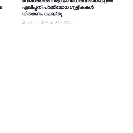
വേങ്ങരയിൽ പ്രളയബാധിത മേഖലകളിൽ
ര
എലിപ്പനി പ്രതിരോധ ഗുളികകൾ
വിതരണം ചെയ്തു
admin
August 07, 2026