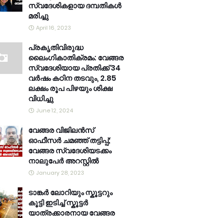
സ്വദേശികളായ ദമ്പതികൾ
മരിച്ചു
April 16, 2023
പ്രകൃതിവിരുദ്ധ
ലൈംഗികാതിക്രമം: വേങ്ങര
സ്വദേശിയായ പ്രതിക്ക് 34
വര്‍ഷം കഠിന തടവും, 2.85
ലക്ഷം രൂപ പിഴയും ശിക്ഷ
വിധിച്ചു
June 12, 2024
വേങ്ങര വിജിലൻസ്
ഓഫീസർ ചമഞ്ഞ് തട്ടിപ്പ്;
വേങ്ങര സ്വദേശിയടക്കം
നാലുപേർ അറസ്റ്റിൽ
January 28, 2023
ടാങ്കർ ലോറിയും സ്കൂട്ടറും
കൂട്ടി ഇടിച്ച് സ്കൂട്ടർ
യാത്രക്കാരനായ വേങ്ങര