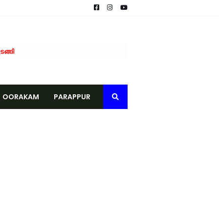
ടങ്ങി
ന്ത്രി കുഞ്ഞാലിക്കുട്ടി
ോഡിലെ കുടിവെള്ള പദ്ധതിയിൽ ആശങ്കയേറുന്നു
്ന് ആവശ്യപ്പെട്ട് നാട്ടുകാർ പരാതി നൽകി
OORAKAM
PARAPPUR
മൗലവി) അച്ഛനമ്പലം നിര്യാതനായി
സ്.എസ്സ് വിദ്യാർത്ഥികൾ സമാധാനത്തിൻ്റെ സന്ദേശം പരത്തി
-മന്ത്രി പി.കെ. കുഞ്ഞാലിക്കുട്ടി
വ് നീളുന്നു
െ മൃതദേഹം കണ്ടെത്തി
രാമപഞ്ചായത്ത്
കാർ, നേരിട്ട് ബാങ്ക് അക്കൗണ്ടിലേക്ക്
് ജില്ലാ ഭരണകൂടത്തിന്റെ ആദരം
വിതരണം ചെയ്തു