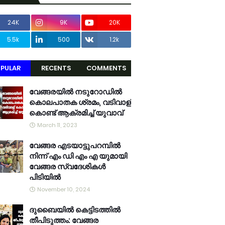
24K
9K
20K
5.5k
500
1.2k
PULAR
RECENTS
COMMENTS
വേങ്ങരയിൽ നടുറോഡിൽ
കൊലപാതക ശ്രമം, വടിവാള്
കൊണ്ട് ആക്രമിച്ച് യുവാവ്
March 11, 2023
വേങ്ങര എടയാട്ടുപറമ്പിൽ
നിന്ന് എം ഡി എം എ യുമായി
വേങ്ങര സ്വദേശികൾ
പിടിയിൽ
November 10, 2024
ദുബൈയിൽ കെട്ടിടത്തിൽ
തീപിടുത്തം: വേങ്ങര