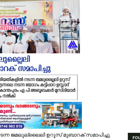
ിന്നശേഷി സമഗ്ര വിവരശേഖരണം: വേങ്ങരയിൽ ‘സഹജീവനം’ പദ്ധതിയുടെ
ൈതൃക യാത്രയോടെ വേങ്ങര മേഖല എസ്.ജെ.എം മുഅല്ലിം സമ്മേളന പരി
ൂരിയാട് വ്യാപാരി വ്യവസായി ഏകോപന സമിതിയുടെ നേതൃത്വത്തിൽ ക
ിവരാവകാശ നിയമപ്രകാരം വിവരം സൗജന്യമായി നൽകണം; തിരൂരങ്ങാടി ന
തിശക്തമായ മഴ തുടരും; എട്ട് ജില്ലകളിൽ റെഡ് അലർട്ട്
ൊബൈല്‍ ഉപയോക്താക്കള്‍ക്ക് തിരിച്ചടി; നിരക്കുകള്‍ വീണ്ടും കുത്തനെ കൂട്
ക്ഷാപ്രവർത്തനത്തിനിടെ കാര്യങ്കോട് പുഴയിൽഒഴുക്കിൽപ്പെട്ടയുവാവിന്റ
്രളയക്കെടുതി പ്രതിരോധം: വേങ്ങര പഞ്ചായപ്പിൽ സന്നദ്ധ സേനാംഗങ്ങൾക്
േങ്ങര ജി.വി.എച്ച്.എസ്.എസിന് സമീപം റോഡരികിലെ പഴയ വാഹനങ്ങൾ ന
ണം അടുത്തെത്തി; ഏത്തപ്പഴത്തിന് പൊള്ളുന്ന വില നാൽപതിൽനിന്ന് 65-ലേ
ണാഘോഷ ദിവസവും എട്ടാം ക്ലാസുകാർക്ക് പരീക്ഷ; ടൈംടേബിൾ മാറ്റിയ
ര്‍ക്കിള്‍ ഓഫീസ് തിരൂരങ്ങാടിയില്‍ തന്നെ; പുനരാരംഭത്തിന് നടപടികള്‍ തു
ടന്ന ജമലുല്ലൈലി ഉറൂസ് മുബാറക് സമാപിച്ചു.
FO