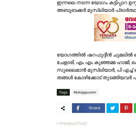
ഇന്നലെ നടന്ന യോഗം കട്ടിപ്പാറ ഉസ
അബൂബക്കർ മുസ്‌ലിയാർ പ്രാർത്ഥ
യോഗത്തിൽ ഷറഫുദ്ദീൻ ചുമലിൽ ല
ചേളാരി, എം എം കുഞ്ഞമ്മ ഹാജി,
സുലൈമാൻ മുസ്‌ലിയാർ, പി എച്ച്
തങ്ങൾ കോഴിക്കോട് തുടങ്ങിയവർ പങ
Tags
Malappuram
Share
Previous Post