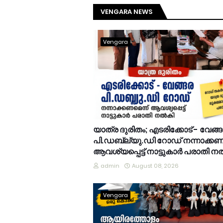
VENGARA NEWS
Vengara
യാത്ര ദുരിതം; എടരിക്കോട് - വേങ്
പി.ഡബ്ല്യു.ഡി റോഡ് നന്നാക്കണമ
ആവശ്യപ്പെട്ട് നാട്ടുകാർ പരാതി 
admin
August 08, 2026
Vengara