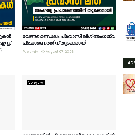
കുകൾ
വേങ്ങര മണ്ഡലം പ്രവാസി ലീഗ് അംഗത്വ
.എസ്സ്
പ്രചാരണത്തിന് തുടക്കമായി
െ
admin
August 07, 2026
AD
Vengara