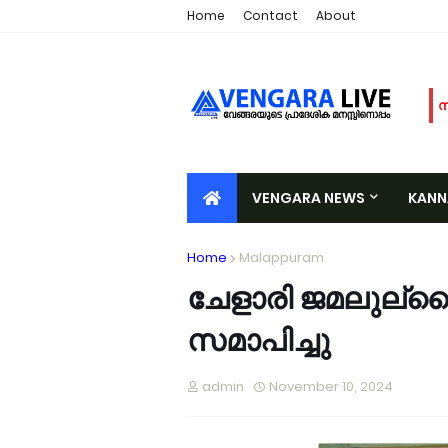
Home
Contact
About
സ
പ
പ
യ
VENGARA NEWS
KAN
പ
ആ
VALIYORA
TIRURANGADI
A
പ
Home
Malappuram
വ
ചേളാരി ജമലുല്ല
ക
സമാപിച്ചു
ജ
പ
ക
admin
November 10, 2024
പ
വ