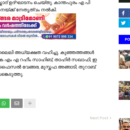
്താദ് ഉദ്ഘാടനം ചെയ്തു. കാന്തപുരം എ പി
നയ്ക്ക് നേതൃത്വം നൽകി.
PO
ൈലി അധ്യക്ഷത വഹിച്ചു. കുഞ്ഞത്തങ്ങൾ
 കെ എം എ റഹീം സാഹിബ്, താഹിർ സഖാഫി, ഇ
 ഫൈസൽ വേങ്ങര, മുസ്തഫ അങ്ങാടി, തുറാബ്
്കെടുത്തു.
Next Post