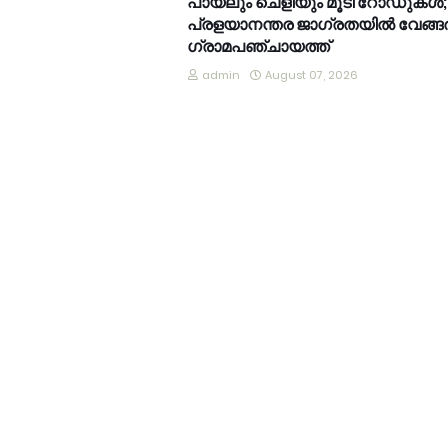
പായലും ചെളിയും മൂടി റോഡുകൾ;
പ്രളയാനന്തര ജാഗ്രതയിൽ വേങ്ങ
ഗ്രാമപഞ്ചായത്ത്
admin
August 07, 2026