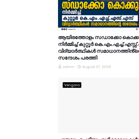
ആയിരത്തോളം സഡാക്കോ കൊക്
നിർമ്മിച്ച് കുറ്റൂർ കെ.എം.എച്ച്.എസ്സ്
വിദ്യാർത്ഥികൾ സമാധാനത്തിൻ്റ
സന്ദേശം പരത്തി
admin
August 07, 2026
Vengara