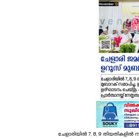
ഭ
പ
ക
വ
അ
മ
ര
പ
വ
ഓ
ഓ
സ
ചേളാരിയിൽ 7, 8, 9 തിയതികളിൽ ന