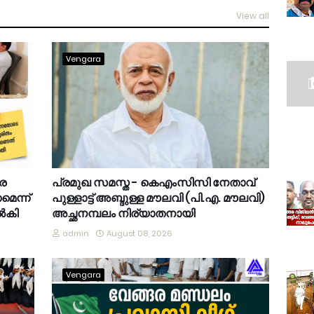
View all
Vengara
ങര
പ്രമുഖ സമസ്ത - കെഎംസിസി നേതാവ്
െന്ന്
പുള്ളാട്ട് അബ്ദുള്ള മൗലവി (പി.എ. മൗലവി)
നൽകി
അച്ഛനമ്പലം നിര്യാതനായി
admin
August 08, 2026
Vengara