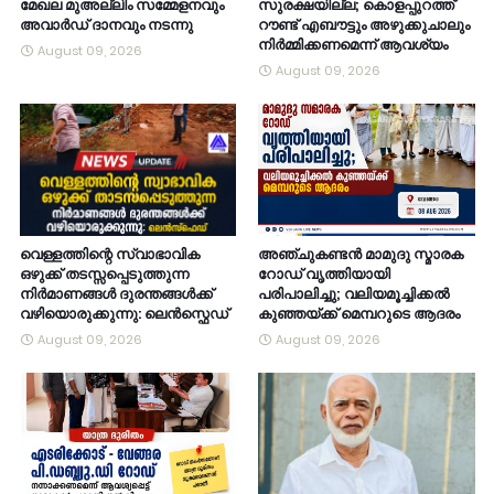
മേഖല മുഅല്ലിം സമ്മേളനവും
സുരക്ഷയില്ല; കൊളപ്പുറത്ത്
അവാർഡ് ദാനവും നടന്നു
റൗണ്ട് എബൗട്ടും അഴുക്കുചാലും
നിർമ്മിക്കണമെന്ന് ആവശ്യം
August 09, 2026
August 09, 2026
വെള്ളത്തിന്റെ സ്വാഭാവിക
അഞ്ചുകണ്ടൻ മാമുദു സ്മാരക
ഒഴുക്ക് തടസ്സപ്പെടുത്തുന്ന
റോഡ് വൃത്തിയായി
നിർമാണങ്ങൾ ദുരന്തങ്ങൾക്ക്
പരിപാലിച്ചു; വലിയമൂച്ചിക്കൽ
വഴിയൊരുക്കുന്നു: ലെൻസ്ഫെഡ്
കുഞ്ഞയ്ക്ക് മെമ്പറുടെ ആദരം
August 09, 2026
August 09, 2026