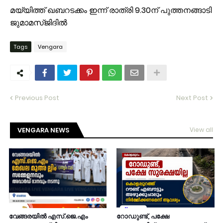
മയ്യിത്ത് ഖബറടക്കം ഇന്ന് രാത്രി 9.30ന് പുത്തനങ്ങാടി
ജുമാമസ്ജിദിൽ
Tags
Vengara
Previous Post
Next Post
VENGARA NEWS
View all
വേങ്ങരയിൽ എസ്.ജെ.എം
റോഡുണ്ട്, പക്ഷേ