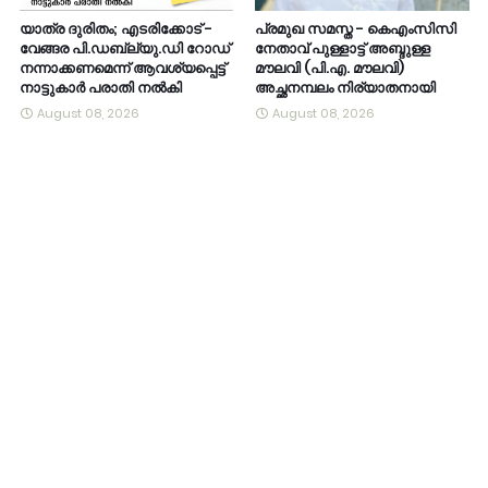
യാത്ര ദുരിതം; എടരിക്കോട് -
പ്രമുഖ സമസ്ത - കെഎംസിസി
വേങ്ങര പി.ഡബ്ല്യു.ഡി റോഡ്
നേതാവ് പുള്ളാട്ട് അബ്ദുള്ള
നന്നാക്കണമെന്ന് ആവശ്യപ്പെട്ട്
മൗലവി (പി.എ. മൗലവി)
നാട്ടുകാർ പരാതി നൽകി
അച്ഛനമ്പലം നിര്യാതനായി
August 08, 2026
August 08, 2026