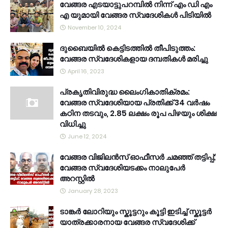
വേങ്ങര എടയാട്ടുപറമ്പിൽ നിന്ന് എം ഡി എം
എ യുമായി വേങ്ങര സ്വദേശികൾ പിടിയിൽ
November 10, 2024
ദുബൈയിൽ കെട്ടിടത്തിൽ തീപിടുത്തം:
വേങ്ങര സ്വദേശികളായ ദമ്പതികൾ മരിച്ചു
April 16, 2023
പ്രകൃതിവിരുദ്ധ ലൈംഗികാതിക്രമം:
വേങ്ങര സ്വദേശിയായ പ്രതിക്ക് 34 വര്‍ഷം
കഠിന തടവും, 2.85 ലക്ഷം രൂപ പിഴയും ശിക്ഷ
വിധിച്ചു
June 12, 2024
വേങ്ങര വിജിലൻസ് ഓഫീസർ ചമഞ്ഞ് തട്ടിപ്പ്;
വേങ്ങര സ്വദേശിയടക്കം നാലുപേർ
അറസ്റ്റിൽ
January 28, 2023
ടാങ്കർ ലോറിയും സ്കൂട്ടറും കൂട്ടി ഇടിച്ച് സ്കൂട്ടർ
യാത്രക്കാരനായ വേങ്ങര സ്വദേശിക്ക്