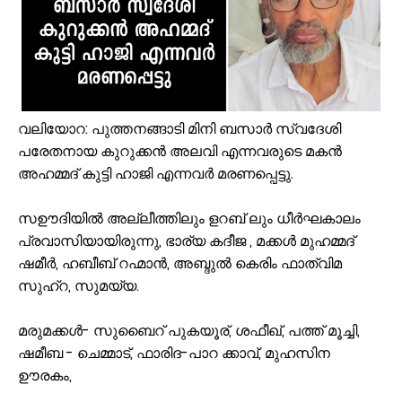
ഭിന്നശേഷി സമഗ്ര വിവരശേഖരണം: വേങ്ങരയിൽ ‘സഹജീവനം’ പദ്ധത
പൈതൃക യാത്രയോടെ വേങ്ങര മേഖല എസ്.ജെ.എം മുഅല്ലിം സമ്മേള
കൂരിയാട് വ്യാപാരി വ്യവസായി ഏകോപന സമിതിയുടെ നേതൃത്വത്
വേങ്ങരയിൽ എസ്.ജെ.എം മേഖല മുഅല്ലിം സമ്മേളനവും അവാർഡ് ദ
റോഡുണ്ട്, പക്ഷേ സുരക്ഷയില്ല; കൊളപ്പുറത്ത് റൗണ്ട് എബൗട്ടും അഴ
വലിയോറ: പുത്തനങ്ങാടി മിനി ബസാർ സ്വദേശി
യു.പി.ഐ ഇടപാടുകൾ എക്കാലവും സൗജന്യമായി തുടരുമെന്ന് സർക
പരേതനായ കുറുക്കൻ അലവി എന്നവരുടെ മകൻ
പാണക്കാട് എടായിപ്പാലത്തെ മണ്ണിടിച്ചിൽ പ്രദേശം മന്ത്രി പി.കെ.ബഷീ
അഹമ്മദ് കുട്ടി ഹാജി എന്നവർ മരണപ്പെട്ടു.
വെള്ളത്തിന്റെ സ്വാഭാവിക ഒഴുക്ക് തടസ്സപ്പെടുത്തുന്ന നിർമാണങ്ങൾ 
ചുണ്ടയിൽ കടവ് - അവണക്കുണ്ട് റോഡുകളിൽ കോൺക്രീറ്റ് പ്രവൃത്തികൾ
സഊദിയിൽ അല്ലീത്തിലും ളറബ് ലും ധീർഘകാലം
അഞ്ചുകണ്ടൻ മാമുദു സ്മാരക റോഡ് വൃത്തിയായി പരിപാലിച്ചു; വലിയമ
പ്രവാസിയായിരുന്നു, ഭാര്യ കദീജ , മക്കൾ മുഹമ്മദ്
ഷമീർ, ഹബീബ് റഹ്മാൻ, അബ്ദുൽ കെരിം ഫാത്വിമ
സുഹ്റ, സുമയ്യ.
മരുമക്കൾ- സുബൈറ് പുകയൂര്, ശഫീഖ്, പത്ത് മൂച്ചി,
ഷമീബ - ചെമ്മാട്, ഫാരിദ-പാറ ക്കാവ്, മുഹസിന
ഊരകം,