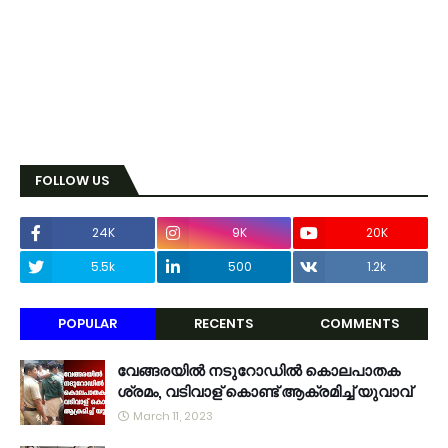
FOLLOW US
24K
9K
20K
5.5k
500
1.2k
POPULAR
RECENTS
COMMENTS
വേങ്ങരയിൽ നടുറോഡിൽ കൊലപാതക
ശ്രമം, വടിവാള് കൊണ്ട് ആക്രമിച്ച് യുവാവ്
March 11, 2023