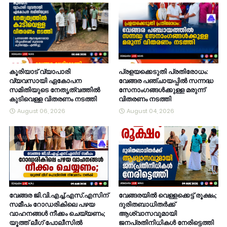
കൂരിയാട് വ്യാപാരി
പ്രളയക്കെടുതി പ്രതിരോധം:
വ്യവസായി ഏകോപന
വേങ്ങര പഞ്ചായപ്പിൽ സന്നദ്ധ
സമിതിയുടെ നേതൃത്വത്തിൽ
സേനാംഗങ്ങൾക്കുള്ള മരുന്ന്
കുടിവെള്ള വിതരണം നടത്തി
വിതരണം നടത്തി
August 06, 2026
August 04, 2026
വേങ്ങര ജി.വി.എച്ച്.എസ്.എസിന്
വേങ്ങരയിൽ വെള്ളക്കെട്ട് രൂക്ഷം;
സമീപം റോഡരികിലെ പഴയ
ദുരിതബാധിതർക്ക്
വാഹനങ്ങൾ നീക്കം ചെയ്യണം;
ആശ്വാസവുമായി
യൂത്ത് ലീഗ് പോലീസിൽ
ജനപ്രതിനിധികൾ നേരിട്ടെത്തി