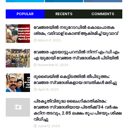
POPULAR
RECENTS
COMMENTS
വേങ്ങരയിൽ നടുറോഡിൽ കൊലപാതക
ശ്രമം, വടിവാള് കൊണ്ട് ആക്രമിച്ച് യുവാവ്
March 11, 2023
വേങ്ങര എടയാട്ടുപറമ്പിൽ നിന്ന് എം ഡി എം
എ യുമായി വേങ്ങര സ്വദേശികൾ പിടിയിൽ
November 10, 2024
ദുബൈയിൽ കെട്ടിടത്തിൽ തീപിടുത്തം:
വേങ്ങര സ്വദേശികളായ ദമ്പതികൾ മരിച്ചു
April 16, 2023
പ്രകൃതിവിരുദ്ധ ലൈംഗികാതിക്രമം:
വേങ്ങര സ്വദേശിയായ പ്രതിക്ക് 34 വര്‍ഷം
കഠിന തടവും, 2.85 ലക്ഷം രൂപ പിഴയും ശിക്ഷ
വിധിച്ചു
June 12, 2024