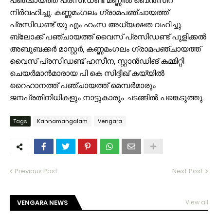
പഞ്ചായത്ത് പ്രസിഡണ്ട് മണ്ണിൽ ബെൻസീറ
നിർവഹിച്ചു. കണ്ണമംഗലം ഗ്രാമപഞ്ചായത്ത്
പ്രസിഡണ്ട് യു എം ഹംസ അധ്യക്ഷത വഹിച്ചു.
ബ്ലോക്ക് പഞ്ചായത്ത് വൈസ് പ്രസിഡണ്ട് പുളിക്കൽ
അബുബക്കർ മാസ്റ്റർ, കണ്ണമംഗലം ഗ്രാമപഞ്ചായത്ത്
വൈസ് പ്രസിഡണ്ട് ഹസീന, സ്റ്റാൻഡിങ് കമ്മിറ്റി
ചെയർമാൻമാരായ പി കെ സിദ്ദീഖ് കയ്യിൽ
റൈഹാനത്ത് പഞ്ചായത്ത് മെമ്പർമാരും
ജനപ്രതിനിധികളും നാട്ടുകാരും ചടങ്ങിൽ പങ്കെടുത്തു.
Tags
Kannamangalam
Vengara
Previous Post
Next Post
VENGARA NEWS
View all