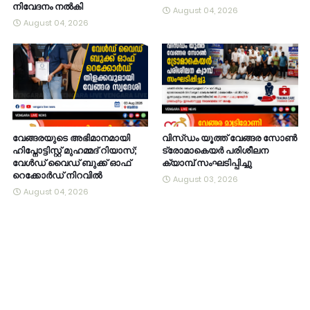
നിവേദനം നൽകി
August 04, 2026
August 04, 2026
വേങ്ങരയുടെ അഭിമാനമായി
വിസ്ഡം യൂത്ത് വേങ്ങര സോൺ
ഹിപ്നോട്ടിസ്റ്റ് മുഹമ്മദ് റിയാസ്;
ട്രോമാകെയർ പരിശീലന
വേൾഡ് വൈഡ് ബുക്ക് ഓഫ്
ക്യാമ്പ് സംഘടിപ്പിച്ചു
റെക്കോർഡ് നിറവിൽ
August 03, 2026
August 04, 2026