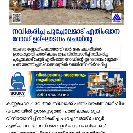
ഓണക്കാലത്തെ റേഷൻ വിതരണം തിങ്കളാഴ്ച മുതൽ; കാർഡുകൾക്കുള്ള
സംവരണ നിയമനങ്ങളിൽ സ്പെഷ്യൽ റിക്രൂട്ട്മെന്റ് നടത്തണം: ഒ.ബി.സ
ഇൻഫാന്റിനോക്കെതിരെ അവിശ്വാസ പ്രമേയ നീക്കവുമായി യുവേഫ;
എസ്.എം.സർവർ മെഗാ ഉറുദു ക്വിസ് മത്സരം സമാപിച്ചു
ഒതുക്കുങ്ങൽ ഗവൺമെന്റ് ഹയർ സെക്കന്ററി സ്കൂളിന് പ്രത്യേക പാക്ക
വേങ്ങര ടൗൺ പൗരസമിതി ഫുട്ബോൾ പ്രവചന മത്സരം: വിജയിക്ക് മന്
ശിഹാബ് തങ്ങളെ അനുസ്മരിച്ച് പി.കെ. കുഞ്ഞാലിക്കുട്ടി
കൂരിയാട് വ്യാപാരി വ്യവസായി ഏകോപന സമിതിയുടെ നേതൃത്വത്
വിവരാവകാശ നിയമപ്രകാരം വിവരം സൗജന്യമായി നൽകണം; തിരൂരങ്ങ
അതിശക്തമായ മഴ തുടരും; എട്ട് ജില്ലകളിൽ റെഡ് അലർട്ട്
കണ്ണമംഗലം: വേങ്ങര ബ്ലോക്ക് പഞ്ചായത്ത് വാർഷിക
പദ്ധതിയിൽ ഉൾപ്പെടുത്തി പത്ത് ലക്ഷം രൂപ
വിനിയോഗിച്ച് നവീകരിച്ച പൂച്ചോലമാട് ചേറൂർ
എതിംഖാന റോഡിൻറെ ഉദ്ഘാടനം ബ്ലോക്ക്