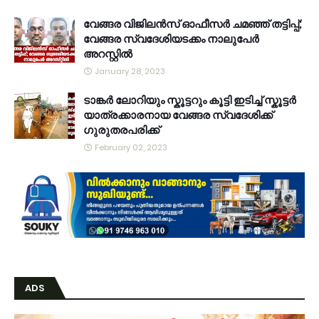
വേങ്ങര വിജിലൻസ് ഓഫീസർ ചമഞ്ഞ് തട്ടിപ്പ്;
വേങ്ങര സ്വദേശിയടക്കം നാലുപേർ
അറസ്റ്റിൽ
January 28, 2023
ടാങ്കർ ലോറിയും സ്കൂട്ടറും കൂട്ടി ഇടിച്ച് സ്കൂട്ടർ
യാത്രക്കാരനായ വേങ്ങര സ്വദേശിക്ക്
ഗുരുതരപരിക്ക്
February 02, 2023
ADS