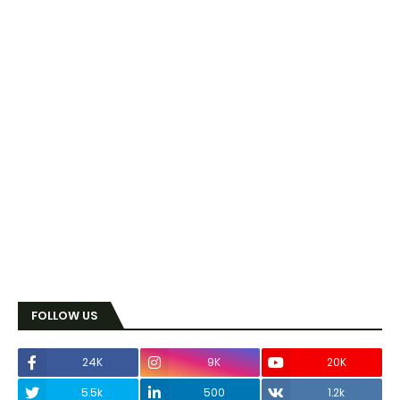
FOLLOW US
24K
9K
20K
5.5k
500
1.2k