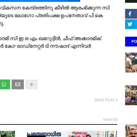
ികസന കേന്ദ്രത്തിനു കീഴില്‍ ആരംഭിക്കുന്ന സി
ാദമിയുടെ ലോഗോ പ്രതിപക്ഷ ഉപനേതാവ് പി കെ
ു.
ദമി സി ഇ ഒ എം ഖമറുദ്ദീന്‍, ചീഫ് അക്കാദമിക്
PO
റര്‍ കോ-ഓഡിനേറ്റര്‍ ടി നൗഷാദ് എന്നിവര്‍
Next Post
View all