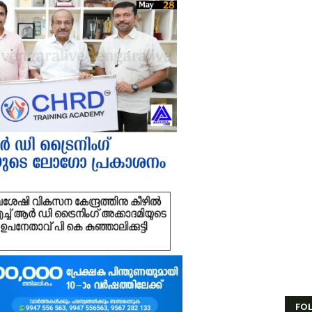
ക്രവാതച്ചുഴിയുടെ സ്വാധീനം: സംസ്ഥാനത്ത് ഓഗസ്റ്റ് 7 വരെ മഴ തുടരുമെന്ന് 
ിസ്ഡം യൂത്ത് വേങ്ങര സോൺ ട്രോമാകെയർ പരിശീലന ക്യാമ്പ് സംഘടിപ്പി
ാണക്കാട് ശിഹാബ് തങ്ങളുടെ സ്മാരകമന്ദിരം വൈകാതെ യാഥാർഥ്യമാക്കുമെ
സ്. എം. സർവർ മെഗാ ക്വിസ് -മലപ്പുറം ഈസ്റ്റ് സോൺ മത്സരം സമാപിച്ച
ൗദിയിൽ വാഹനാപകടത്തിൽ മൂന്നിയൂർ സ്വദേശി മരണപ്പെട്ടു
ോലിസ്ഥലത്ത് വെള്ളപ്പൊക്കം; അസമിൽ മരിച്ച തിരൂരങ്ങാടി സ്വദേശിയുട
ായലും ചെളിയും മൂടി റോഡുകൾ; പ്രളയാനന്തര ജാഗ്രതയിൽ വേങ്ങര ഗ്
്ഷേമ പെൻഷൻ ഇനി വീടുകളിലെത്തില്ല; സഹകരണ സംഘങ്ങളെ ഒഴിവാക്കി സർക്
ാണക്കാട് എടയപ്പാലം മണ്ണിടിച്ചിൽ രക്ഷാപ്രവർത്തനം: മികച്ച സേവനത്തിന
േങ്ങരയിൽ പ്രളയബാധിത മേഖലകളിൽ എലിപ്പനി പ്രതിരോധ ഗുളികകൾ 
ിന്നശേഷി സമഗ്ര വിവരശേഖരണം: വേങ്ങരയിൽ ‘സഹജീവനം’ പദ്ധതിയുടെ
FO