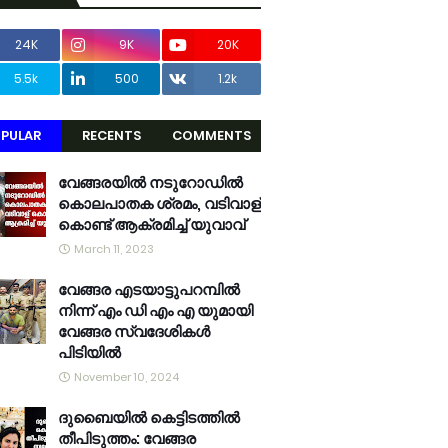
24K
9K
20K
5.5k
500
1.2k
PULAR
RECENTS
COMMENTS
വേങ്ങരയിൽ നടുറോഡിൽ
കൊലപാതക ശ്രമം, വടിവാള്
കൊണ്ട് ആക്രമിച്ച് യുവാവ്
March 11, 2023
വേങ്ങര എടയാട്ടുപറമ്പിൽ
നിന്ന് എം ഡി എം എ യുമായി
വേങ്ങര സ്വദേശികൾ
പിടിയിൽ
November 10, 2024
ദുബൈയിൽ കെട്ടിടത്തിൽ
തീപിടുത്തം: വേങ്ങര