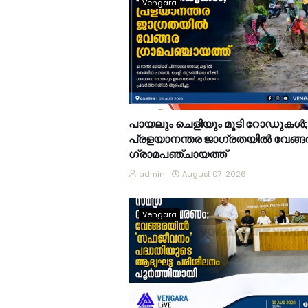
Vengara
പായലും ചെളിയും മൂടി റോഡുകൾ;
പ്രളയാനന്തര ജാഗ്രതയിൽ വേങ്ങ
ഗ്രാമപഞ്ചായത്ത്
admin
August 07, 2026
Vengara