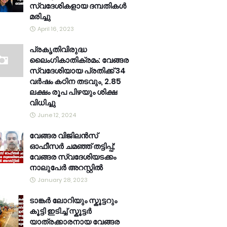
സ്വദേശികളായ ദമ്പതികൾ
മരിച്ചു
April 16, 2023
പ്രകൃതിവിരുദ്ധ
ലൈംഗികാതിക്രമം: വേങ്ങര
സ്വദേശിയായ പ്രതിക്ക് 34
വര്‍ഷം കഠിന തടവും, 2.85
ലക്ഷം രൂപ പിഴയും ശിക്ഷ
വിധിച്ചു
June 12, 2024
വേങ്ങര വിജിലൻസ്
ഓഫീസർ ചമഞ്ഞ് തട്ടിപ്പ്;
വേങ്ങര സ്വദേശിയടക്കം
നാലുപേർ അറസ്റ്റിൽ
January 28, 2023
ടാങ്കർ ലോറിയും സ്കൂട്ടറും
കൂട്ടി ഇടിച്ച് സ്കൂട്ടർ
യാത്രക്കാരനായ വേങ്ങര