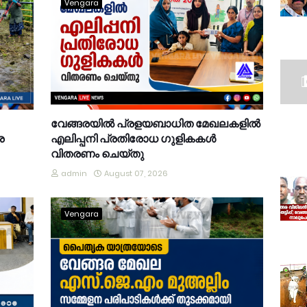
Vengara
വേങ്ങരയിൽ പ്രളയബാധിത മേഖലകളിൽ
ര
എലിപ്പനി പ്രതിരോധ ഗുളികകൾ
വിതരണം ചെയ്തു
admin
August 07, 2026
Vengara