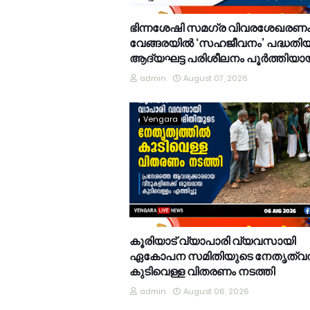
ഭിന്നശേഷി സമഗ്ര വിവരശേഖരണം
വേങ്ങരയിൽ ‘സഹജീവനം’ പദ്ധതി
ആദ്യഘട്ട പരിശീലനം പൂർത്തിയാ
admin
August 07, 2026
Vengara
കൂരിയാട് വ്യാപാരി വ്യവസായി
ഏകോപന സമിതിയുടെ നേതൃത്വത
കുടിവെള്ള വിതരണം നടത്തി
admin
August 06, 2026