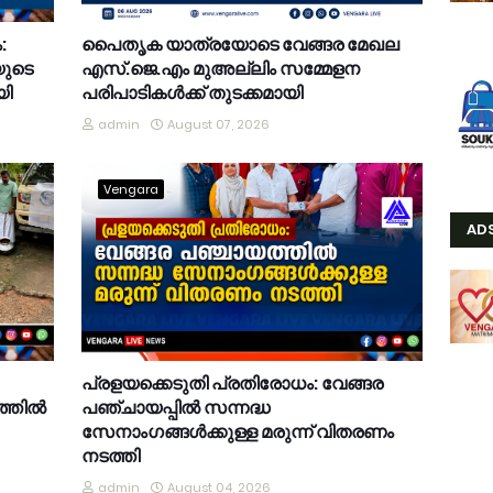
:
പൈതൃക യാത്രയോടെ വേങ്ങര മേഖല
യുടെ
എസ്.ജെ.എം മുഅല്ലിം സമ്മേളന
യി
പരിപാടികൾക്ക് തുടക്കമായി
admin
August 07, 2026
Vengara
AD
പ്രളയക്കെടുതി പ്രതിരോധം: വേങ്ങര
്തിൽ
പഞ്ചായപ്പിൽ സന്നദ്ധ
സേനാംഗങ്ങൾക്കുള്ള മരുന്ന് വിതരണം
നടത്തി
admin
August 04, 2026