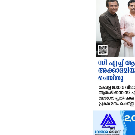
ച
വ
പ
എ
സ
ജ
പ
ക
പ
വ
ഭ